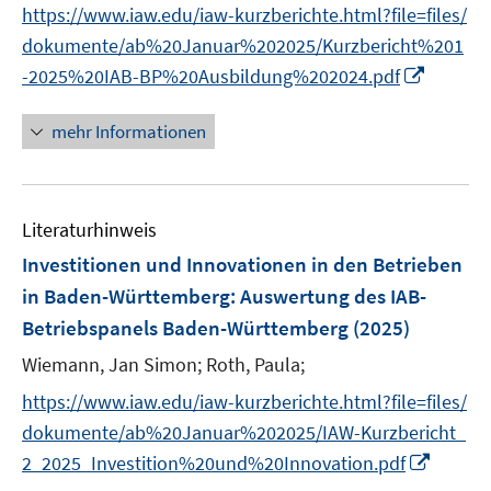
n
https://www.iaw.edu/iaw-kurzberichte.html?file=files/
ö
e
dokumente/ab%20Januar%202025/Kurzbericht%201
f
n
I
f
-2025%20IAB-BP%20Ausbildung%202024.pdf
n
n
n
e
mehr Informationen
e
n
u
e
Literaturhinweis
m
F
Investitionen und Innovationen in den Betrieben
e
in Baden-Württemberg
:
Auswertung des IAB-
n
Betriebspanels Baden-Württemberg
(2025)
s
t
Wiemann, Jan Simon;
Roth, Paula;
e
https://www.iaw.edu/iaw-kurzberichte.html?file=files/
r
dokumente/ab%20Januar%202025/IAW-Kurzbericht_
ö
I
2_2025_Investition%20und%20Innovation.pdf
f
n