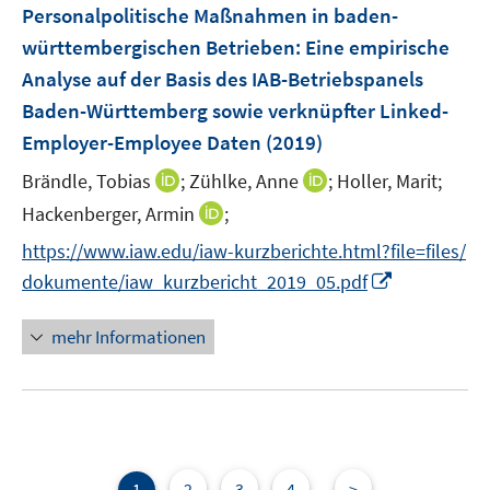
F
Personalpolitische Maßnahmen in baden-
t
e
e
württembergischen Betrieben
:
Eine empirische
n
r
Analyse auf der Basis des IAB-Betriebspanels
s
ö
Baden-Württemberg sowie verknüpfter Linked-
t
f
e
Employer-Employee Daten
(2019)
f
r
n
I
I
Brändle, Tobias
;
Zühlke, Anne
;
Holler, Marit;
ö
e
n
n
I
Hackenberger, Armin
;
f
n
n
n
n
f
https://www.iaw.edu/iaw-kurzberichte.html?file=files/
e
e
n
n
I
dokumente/iaw_kurzbericht_2019_05.pdf
u
u
e
e
n
e
e
u
n
n
mehr Informationen
m
m
e
e
F
F
m
u
e
e
F
e
n
n
e
m
s
s
n
F
t
t
s
e
1
2
3
4
>