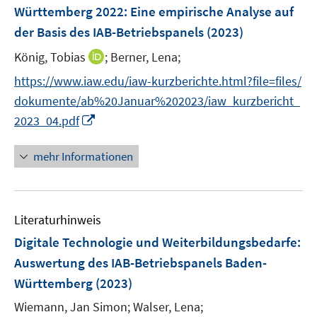
e
e
Württemberg 2022
:
Eine empirische Analyse auf
n
r
der Basis des IAB-Betriebspanels
(2023)
s
ö
t
I
König, Tobias
;
Berner, Lena;
f
e
n
f
https://www.iaw.edu/iaw-kurzberichte.html?file=files/
r
n
n
dokumente/ab%20Januar%202023/iaw_kurzbericht_
ö
e
e
I
2023_04.pdf
f
u
n
n
f
e
n
n
mehr Informationen
m
e
e
F
u
n
e
e
n
Literaturhinweis
m
s
F
Digitale Technologie und Weiterbildungsbedarfe
:
t
e
e
Auswertung des IAB-Betriebspanels Baden-
n
r
Württemberg
(2023)
s
ö
t
Wiemann, Jan Simon;
Walser, Lena;
f