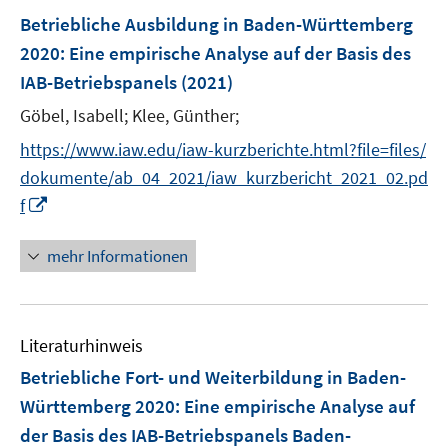
s
F
Betriebliche Ausbildung in Baden-Württemberg
t
e
e
2020
:
Eine empirische Analyse auf der Basis des
n
r
IAB-Betriebspanels
(2021)
s
ö
t
Göbel, Isabell;
Klee, Günther;
f
e
f
https://www.iaw.edu/iaw-kurzberichte.html?file=files/
r
n
dokumente/ab_04_2021/iaw_kurzbericht_2021_02.pd
ö
e
I
f
f
n
n
f
n
mehr Informationen
n
e
e
u
n
e
Literaturhinweis
m
F
Betriebliche Fort- und Weiterbildung in Baden-
e
Württemberg 2020
:
Eine empirische Analyse auf
n
der Basis des IAB-Betriebspanels Baden-
s