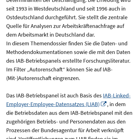
öffnen
seit 1993 in Westdeutschland und seit 1996 auch in
Ostdeutschland durchgeführt. Sie stellt die zentrale
Quelle für Analysen zur Arbeitskräftenachfrage auf
dem Arbeitsmarkt in Deutschland dar.
In diesem Themendossier finden Sie die Daten- und
Methodendokumentationen sowie die mit den Daten
des IAB-Betriebspanels erstellte Forschungsliteratur.
Im Filter „Autorenschaft“ können Sie auf IAB-
(Mit-)Autorenschaft eingrenzen.
Das IAB-Betriebspanel ist auch Basis des
IAB-Linked-
In
Employer-Employee-Datensatzes (LIAB)
, in dem
neuem
die Betriebsdaten aus dem IAB-Betriebspanel mit den
Fenster
zugehörigen Betriebs- und Personendaten aus den
öffnen
Prozessen der Bundesagentur für Arbeit verknüpft
sind. Veröffentlichungen zum LIAB finden sie im