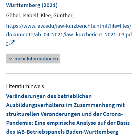
Württemberg
(2021)
t
e
Göbel, Isabell;
Klee, Günther;
r
https://www.iaw.edu/iaw-kurzberichte.html?file=files/
ö
dokumente/ab_04_2021/iaw_kurzbericht_2021_03.pd
f
I
f
f
n
n
n
e
mehr Informationen
e
n
u
e
Literaturhinweis
m
F
Veränderungen des betrieblichen
e
Ausbildungsverhaltens im Zusammenhang mit
n
strukturellen Veränderungen und der Corona-
s
Pandemie
:
Eine empirische Analyse auf der Basis
t
e
des IAB-Betriebspanels Baden-Württemberg