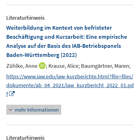
u
n
e
e
n
Literaturhinweis
m
s
F
Weiterbildung im Kontext von befristeter
t
e
e
Beschäftigung und Kurzarbeit
:
Eine empirische
n
r
Analyse auf der Basis des IAB-Betriebspanels
s
ö
Baden-Württemberg
(2022)
t
f
e
I
f
Zühlke, Anne
;
Krause, Alice;
Baumgärtner, Maren;
r
n
n
https://www.iaw.edu/iaw-kurzberichte.html?file=files/
ö
n
e
dokumente/ab_04_2021/iaw_kurzbericht_2022_01.pd
f
e
n
f
I
f
u
n
n
e
e
n
mehr Informationen
m
n
e
F
u
e
e
n
Literaturhinweis
m