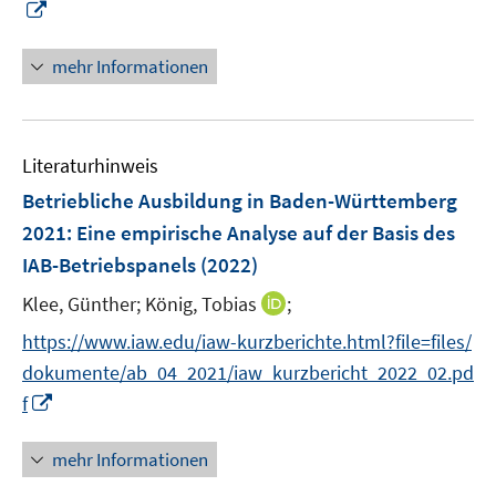
I
f
n
n
n
e
mehr Informationen
e
n
u
e
Literaturhinweis
m
F
Betriebliche Ausbildung in Baden-Württemberg
e
2021
:
Eine empirische Analyse auf der Basis des
n
IAB-Betriebspanels
(2022)
s
t
I
Klee, Günther;
König, Tobias
;
e
n
https://www.iaw.edu/iaw-kurzberichte.html?file=files/
r
n
dokumente/ab_04_2021/iaw_kurzbericht_2022_02.pd
ö
e
I
f
f
u
n
f
e
n
n
mehr Informationen
m
e
e
F