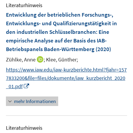
Literaturhinweis
m
F
Entwicklung der betrieblichen Forschungs-,
e
Entwicklungs- und Qualifizierungstätigkeit in
n
den industriellen Schlüsselbranchen
:
Eine
s
empirische Analyse auf der Basis des IAB-
t
e
Betriebspanels Baden-Württemberg
(2020)
r
I
Zühlke, Anne
;
Klee, Günther;
ö
n
https://www.iaw.edu/iaw-kurzberichte.html?fjahr=157
f
n
f
7833200&file=files/dokumente/iaw_kurzbericht_2020
e
n
I
_01.pdf
u
e
n
e
n
n
mehr Informationen
m
e
F
u
e
e
n
Literaturhinweis
m
s