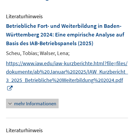
Literaturhinweis
Betriebliche Fort- und Weiterbildung in Baden-
Württemberg 2024
:
Eine empirische Analyse auf
Basis des IAB-Betriebspanels
(2025)
Scheu, Tobias;
Walser, Lena;
https://www.iaw.edu/iaw-kurzberichte.html?file=files/
dokumente/ab%20Januar%202025/IAW_Kurzbericht_
3_2025_Betriebliche%20Weiterbildung%202024.pdf
I
n
n
mehr Informationen
e
u
e
Literaturhinweis
m