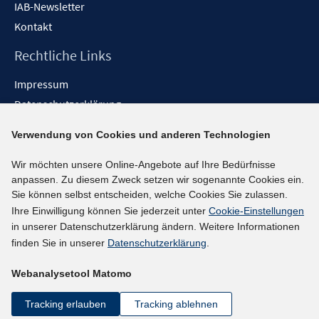
IAB-Newsletter
Kontakt
Rechtliche Links
Impressum
Datenschutzerklärung
Erklärung zur Barrierefreiheit
Verwendung von Cookies und anderen Technologien
Barrieren melden
Wir möchten unsere Online-Angebote auf Ihre Bedürfnisse
Social-Media-Kanäle
anpassen. Zu diesem Zweck setzen wir sogenannte Cookies ein.
Sie können selbst entscheiden, welche Cookies Sie zulassen.
BlueSky
Ihre Einwilligung können Sie jederzeit unter
Cookie-Einstellungen
YouTube
in unserer Datenschutzerklärung ändern. Weitere Informationen
LinkedIn
finden Sie in unserer
Datenschutzerklärung
.
XING
Webanalysetool Matomo
kununu
Netiquette
Tracking erlauben
Tracking ablehnen