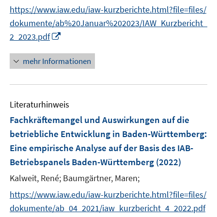
e
f
https://www.iaw.edu/iaw-kurzberichte.html?file=files/
r
n
dokumente/ab%20Januar%202023/IAW_Kurzbericht_
ö
e
I
2_2023.pdf
f
n
n
f
n
mehr Informationen
n
e
e
u
n
e
Literaturhinweis
m
F
Fachkräftemangel und Auswirkungen auf die
e
betriebliche Entwicklung in Baden-Württemberg
:
n
Eine empirische Analyse auf der Basis des IAB-
s
Betriebspanels Baden-Württemberg
(2022)
t
e
Kalweit, René;
Baumgärtner, Maren;
r
https://www.iaw.edu/iaw-kurzberichte.html?file=files/
ö
dokumente/ab_04_2021/iaw_kurzbericht_4_2022.pdf
f