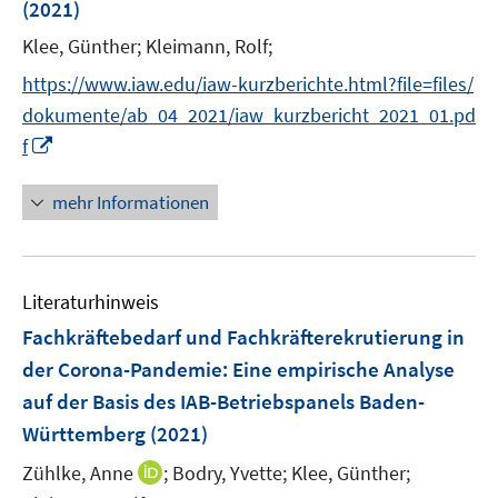
r
(2021)
ö
Klee, Günther;
Kleimann, Rolf;
f
f
https://www.iaw.edu/iaw-kurzberichte.html?file=files/
n
dokumente/ab_04_2021/iaw_kurzbericht_2021_01.pd
e
I
f
n
n
n
mehr Informationen
e
u
e
Literaturhinweis
m
F
Fachkräftebedarf und Fachkräfterekrutierung in
e
der Corona-Pandemie
:
Eine empirische Analyse
n
auf der Basis des IAB-Betriebspanels Baden-
s
Württemberg
(2021)
t
e
I
Zühlke, Anne
;
Bodry, Yvette;
Klee, Günther;
r