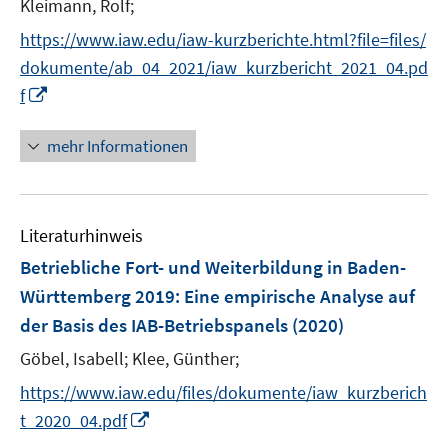
n
Kleimann, Rolf;
ö
n
https://www.iaw.edu/iaw-kurzberichte.html?file=files/
f
e
f
dokumente/ab_04_2021/iaw_kurzbericht_2021_04.pd
u
n
I
f
e
e
n
m
n
n
F
mehr Informationen
e
e
u
n
e
s
Literaturhinweis
m
t
F
e
Betriebliche Fort- und Weiterbildung in Baden-
e
r
Württemberg 2019
:
Eine empirische Analyse auf
n
ö
der Basis des IAB-Betriebspanels
(2020)
s
f
t
Göbel, Isabell;
Klee, Günther;
f
e
n
https://www.iaw.edu/files/dokumente/iaw_kurzberich
r
e
I
t_2020_04.pdf
ö
n
n