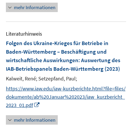
f
n
mehr Informationen
n
e
e
u
n
e
Literaturhinweis
m
F
Folgen des Ukraine-Krieges für Betriebe in
e
Baden-Württemberg – Beschäftigung und
n
wirtschaftliche Auswirkungen
:
Auswertung des
s
IAB-Betriebspanels Baden-Württemberg
(2023)
t
e
Kalweit, René;
Setzepfand, Paul;
r
https://www.iaw.edu/iaw-kurzberichte.html?file=files/
ö
dokumente/ab%20Januar%202023/iaw_kurzbericht_
f
I
f
2023_01.pdf
n
n
n
e
mehr Informationen
e
n