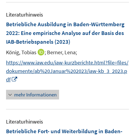
u
e
Literaturhinweis
m
F
Betriebliche Ausbildung in Baden-Württemberg
e
2022
:
Eine empirische Analyse auf der Basis des
n
IAB-Betriebspanels
(2023)
s
t
I
König, Tobias
;
Berner, Lena;
e
n
https://www.iaw.edu/iaw-kurzberichte.html?file=files/
r
n
dokumente/ab%20Januar%202023/iaw-kb_3_2023.p
ö
e
I
df
f
u
n
f
e
n
n
mehr Informationen
m
e
e
F
u
n
e
e
n
Literaturhinweis
m
s
F
Betriebliche Fort- und Weiterbildung in Baden-
t