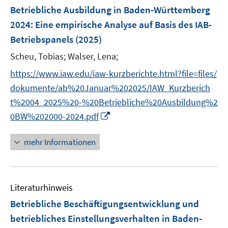
F
Betriebliche Ausbildung in Baden-Württemberg
e
2024
:
Eine empirische Analyse auf Basis des IAB-
n
Betriebspanels
(2025)
s
t
Scheu, Tobias;
Walser, Lena;
e
https://www.iaw.edu/iaw-kurzberichte.html?file=files/
r
dokumente/ab%20Januar%202025/IAW_Kurzberich
ö
t%2004_2025%20-%20Betriebliche%20Ausbildung%2
f
I
0BW%202000-2024.pdf
f
n
n
n
e
mehr Informationen
e
n
u
e
Literaturhinweis
m
F
Betriebliche Beschäftigungsentwicklung und
e
betriebliches Einstellungsverhalten in Baden-
n