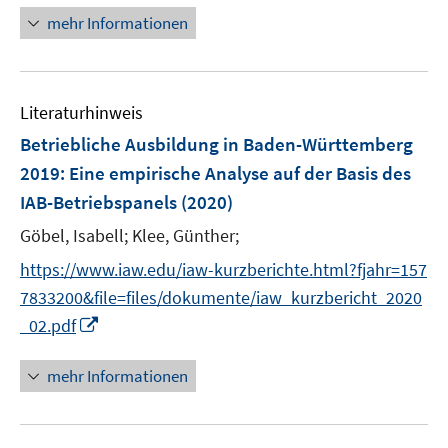
f
n
mehr Informationen
f
e
n
u
e
e
n
Literaturhinweis
m
F
Betriebliche Ausbildung in Baden-Württemberg
e
2019
:
Eine empirische Analyse auf der Basis des
n
IAB-Betriebspanels
(2020)
s
t
Göbel, Isabell;
Klee, Günther;
e
https://www.iaw.edu/iaw-kurzberichte.html?fjahr=157
r
7833200&file=files/dokumente/iaw_kurzbericht_2020
ö
I
_02.pdf
f
n
f
n
mehr Informationen
n
e
e
u
n
e