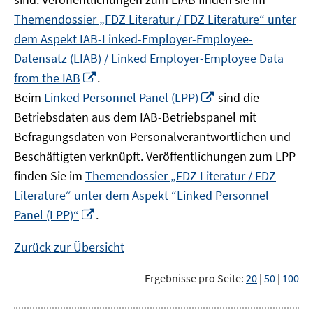
Themendossier „FDZ Literatur / FDZ Literature“ unter
dem Aspekt IAB-Linked-Employer-Employee-
Datensatz (LIAB) / Linked Employer-Employee Data
In
from the IAB
.
neuem
In
Beim
Linked Personnel Panel (LPP)
sind die
Fenster
neuem
Betriebsdaten aus dem IAB-Betriebspanel mit
öffnen
Fenster
Befragungsdaten von Personalverantwortlichen und
öffnen
Beschäftigten verknüpft. Veröffentlichungen zum LPP
finden Sie im
Themendossier „FDZ Literatur / FDZ
Literature“ unter dem Aspekt “Linked Personnel
In
Panel (LPP)“
.
neuem
Fenster
Zurück zur Übersicht
öffnen
Ergebnisse pro Seite:
20
|
50
|
100