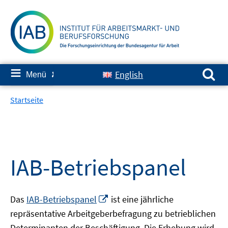
Springe
zum
Inhalt
Suchen nach:
≡
English
Menü
✘
Startseite
IAB-Betriebspanel
In
Das
IAB-Betriebspanel
ist eine jährliche
neuem
repräsentative Arbeitgeberbefragung zu betrieblichen
Fenster
Determinanten der Beschäftigung. Die Erhebung wird