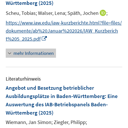
Württemberg
(2025)
s
t
I
Scheu, Tobias;
Walser, Lena;
Späth, Jochen
;
e
n
https://www.iaw.edu/iaw-kurzberichte.html?file=files/
r
n
dokumente/ab%20Januar%202026/IAW_Kurzberich
ö
e
I
t%205_2025.pdf
f
u
n
f
e
n
n
mehr Informationen
m
e
e
F
u
n
e
e
n
Literaturhinweis
m
s
F
Angebot und Besetzung betrieblicher
t
e
e
Ausbildungsplätze in Baden-Württemberg
:
Eine
n
r
Auswertung des IAB-Betriebspanels Baden-
s
ö
Württemberg
(2025)
t
f
e
Wiemann, Jan Simon;
Ziegler, Philipp;
f
r