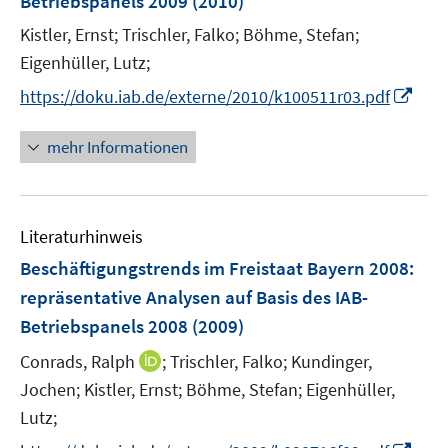
Betriebspanels 2009
(2010)
s
r
t
Kistler, Ernst;
Trischler, Falko;
Böhme, Stefan;
ö
e
Eigenhüller, Lutz;
f
r
f
I
https://doku.iab.de/externe/2010/k100511r03.pdf
ö
n
n
f
e
n
mehr Informationen
f
n
e
n
u
e
e
n
Literaturhinweis
m
F
Beschäftigungstrends im Freistaat Bayern 2008
:
e
repräsentative Analysen auf Basis des IAB-
n
Betriebspanels 2008
(2009)
s
t
I
Conrads, Ralph
;
Trischler, Falko;
Kundinger,
e
n
Jochen;
Kistler, Ernst;
Böhme, Stefan;
Eigenhüller,
r
n
Lutz;
ö
e