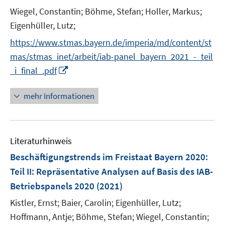
t
Wiegel, Constantin;
Böhme, Stefan;
Holler, Markus;
e
Eigenhüller, Lutz;
r
https://www.stmas.bayern.de/imperia/md/content/st
ö
mas/stmas_inet/arbeit/iab-panel_bayern_2021_-_teil
f
I
_i_final_.pdf
f
n
n
n
e
mehr Informationen
e
n
u
e
Literaturhinweis
m
F
Beschäftigungstrends im Freistaat Bayern 2020
:
e
Teil II: Repräsentative Analysen auf Basis des IAB-
n
Betriebspanels 2020
(2021)
s
t
Kistler, Ernst;
Baier, Carolin;
Eigenhüller, Lutz;
e
Hoffmann, Antje;
Böhme, Stefan;
Wiegel, Constantin;