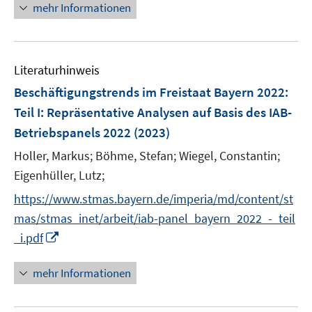
n
n
mehr Informationen
m
e
e
F
u
n
e
e
n
Literaturhinweis
m
s
F
Beschäftigungstrends im Freistaat Bayern 2022
:
t
e
e
Teil I: Repräsentative Analysen auf Basis des IAB-
n
r
Betriebspanels 2022
(2023)
s
ö
t
Holler, Markus;
Böhme, Stefan;
Wiegel, Constantin;
f
e
Eigenhüller, Lutz;
f
r
n
https://www.stmas.bayern.de/imperia/md/content/st
ö
e
mas/stmas_inet/arbeit/iab-panel_bayern_2022_-_teil
f
n
I
_i.pdf
f
n
n
n
e
mehr Informationen
e
n
u