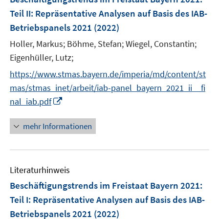
e
Teil II: Repräsentative Analysen auf Basis des IAB-
n
Betriebspanels 2021
(2022)
s
t
Holler, Markus;
Böhme, Stefan;
Wiegel, Constantin;
e
Eigenhüller, Lutz;
r
https://www.stmas.bayern.de/imperia/md/content/st
ö
mas/stmas_inet/arbeit/iab-panel_bayern_2021_ii__fi
f
I
nal_iab.pdf
f
n
n
n
e
mehr Informationen
e
n
u
e
Literaturhinweis
m
F
Beschäftigungstrends im Freistaat Bayern 2021
:
e
Teil I: Repräsentative Analysen auf Basis des IAB-
n
Betriebspanels 2021
(2022)
s