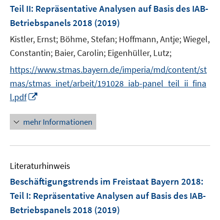
e
Teil II: Repräsentative Analysen auf Basis des IAB-
n
Betriebspanels 2018
(2019)
s
t
Kistler, Ernst;
Böhme, Stefan;
Hoffmann, Antje;
Wiegel,
e
Constantin;
Baier, Carolin;
Eigenhüller, Lutz;
r
https://www.stmas.bayern.de/imperia/md/content/st
ö
mas/stmas_inet/arbeit/191028_iab-panel_teil_ii_fina
f
I
l.pdf
f
n
n
n
e
mehr Informationen
e
n
u
e
Literaturhinweis
m
F
Beschäftigungstrends im Freistaat Bayern 2018
:
e
Teil I: Repräsentative Analysen auf Basis des IAB-
n
Betriebspanels 2018
(2019)
s