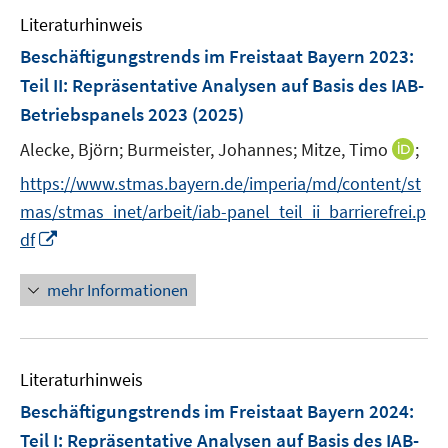
Literaturhinweis
Beschäftigungstrends im Freistaat Bayern 2023
:
Teil II: Repräsentative Analysen auf Basis des IAB-
Betriebspanels 2023
(2025)
I
Alecke, Björn;
Burmeister, Johannes;
Mitze, Timo
;
n
https://www.stmas.bayern.de/imperia/md/content/st
n
mas/stmas_inet/arbeit/iab-panel_teil_ii_barrierefrei.p
e
I
df
u
n
e
n
mehr Informationen
m
e
F
u
e
e
n
Literaturhinweis
m
s
F
Beschäftigungstrends im Freistaat Bayern 2024
:
t
e
e
Teil I: Repräsentative Analysen auf Basis des IAB-