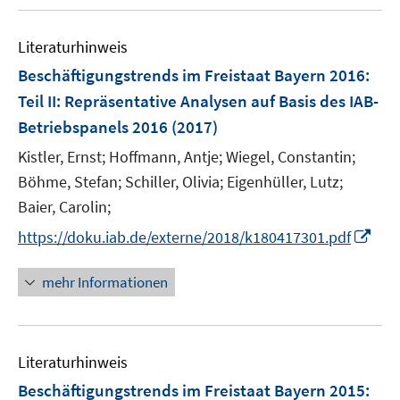
u
e
e
n
Literaturhinweis
m
F
Beschäftigungstrends im Freistaat Bayern 2016
:
e
Teil II: Repräsentative Analysen auf Basis des IAB-
n
Betriebspanels 2016
(2017)
s
t
Kistler, Ernst;
Hoffmann, Antje;
Wiegel, Constantin;
e
Böhme, Stefan;
Schiller, Olivia;
Eigenhüller, Lutz;
r
Baier, Carolin;
ö
I
https://doku.iab.de/externe/2018/k180417301.pdf
f
n
f
n
mehr Informationen
n
e
e
u
n
e
Literaturhinweis
m
F
Beschäftigungstrends im Freistaat Bayern 2015
: