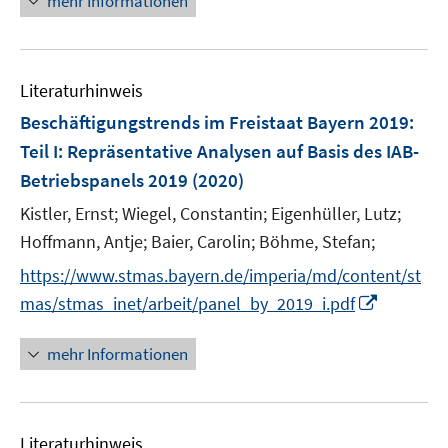
mehr Informationen
n
e
e
u
n
e
Literaturhinweis
m
F
Beschäftigungstrends im Freistaat Bayern 2019
:
e
Teil I: Repräsentative Analysen auf Basis des IAB-
n
Betriebspanels 2019
(2020)
s
t
Kistler, Ernst;
Wiegel, Constantin;
Eigenhüller, Lutz;
e
Hoffmann, Antje;
Baier, Carolin;
Böhme, Stefan;
r
https://www.stmas.bayern.de/imperia/md/content/st
ö
I
mas/stmas_inet/arbeit/panel_by_2019_i.pdf
f
n
f
n
mehr Informationen
n
e
e
u
n
e
Literaturhinweis
m