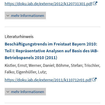
I
https://doku.iab.de/externe/2012/k120731301.pdf
ö
n
f
n
mehr Informationen
f
e
n
u
e
e
n
Literaturhinweis
m
F
Beschäftigungstrends im Freistaat Bayern 2010
:
e
Teil I: Repräsentative Analysen auf Basis des IAB-
n
Betriebspanels 2010
(2011)
s
t
Kistler, Ernst;
Werner, Daniel;
Böhme, Stefan;
Trischler,
e
Falko;
Eigenhüller, Lutz;
r
I
https://doku.iab.de/externe/2011/k110712r01.pdf
ö
n
f
n
mehr Informationen
f
e
n
u
e