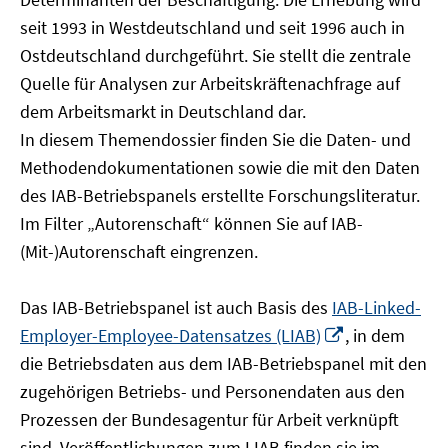
öffnen
seit 1993 in Westdeutschland und seit 1996 auch in
Ostdeutschland durchgeführt. Sie stellt die zentrale
Quelle für Analysen zur Arbeitskräftenachfrage auf
dem Arbeitsmarkt in Deutschland dar.
In diesem Themendossier finden Sie die Daten- und
Methodendokumentationen sowie die mit den Daten
des IAB-Betriebspanels erstellte Forschungsliteratur.
Im Filter „Autorenschaft“ können Sie auf IAB-
(Mit-)Autorenschaft eingrenzen.
Das IAB-Betriebspanel ist auch Basis des
IAB-Linked-
In
Employer-Employee-Datensatzes (LIAB)
, in dem
neuem
die Betriebsdaten aus dem IAB-Betriebspanel mit den
Fenster
zugehörigen Betriebs- und Personendaten aus den
öffnen
Prozessen der Bundesagentur für Arbeit verknüpft
sind. Veröffentlichungen zum LIAB finden sie im