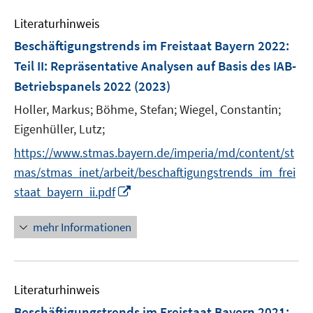
e
Literaturhinweis
m
F
Beschäftigungstrends im Freistaat Bayern 2022
:
e
Teil II: Repräsentative Analysen auf Basis des IAB-
n
Betriebspanels 2022
(2023)
s
t
Holler, Markus;
Böhme, Stefan;
Wiegel, Constantin;
e
Eigenhüller, Lutz;
r
https://www.stmas.bayern.de/imperia/md/content/st
ö
mas/stmas_inet/arbeit/beschaftigungstrends_im_frei
f
I
staat_bayern_ii.pdf
f
n
n
n
e
mehr Informationen
e
n
u
e
Literaturhinweis
m
F
Beschäftigungstrends im Freistaat Bayern 2021
: