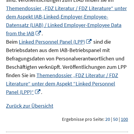
Themendossier „FDZ Literatur / FDZ Literature“ unter
dem Aspekt IAB-Linked-Employer-Employee-
Datensatz (LIAB) / Linked Employer-Employee Data
In
from the IAB
.
neuem
In
Beim
Linked Personnel Panel (LPP)
sind die
Fenster
neuem
Betriebsdaten aus dem IAB-Betriebspanel mit
öffnen
Fenster
Befragungsdaten von Personalverantwortlichen und
öffnen
Beschäftigten verknüpft. Veröffentlichungen zum LPP
finden Sie im
Themendossier „FDZ Literatur / FDZ
Literature“ unter dem Aspekt “Linked Personnel
In
Panel (LPP)“
.
neuem
Fenster
Zurück zur Übersicht
öffnen
Ergebnisse pro Seite:
20
|
50
|
100