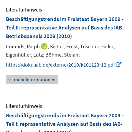
e
n
Literaturhinweis
m
F
Beschäftigungstrends im Freistaat Bayern 2009 -
e
Teil II
:
repräsentative Analysen auf Basis des IAB-
n
Betriebspanels 2009
(2010)
s
t
I
Conrads, Ralph
;
Kistler, Ernst;
Trischler, Falko;
e
n
Eigenhüller, Lutz;
Böhme, Stefan;
r
n
I
https://doku.iab.de/externe/2010/k101123r12.pdf
ö
e
n
f
u
n
mehr Informationen
f
e
e
n
m
u
e
F
e
n
e
Literaturhinweis
m
n
F
Beschäftigungstrends im Freistaat Bayern 2009 -
s
e
Teil I
:
repräsentative Analysen auf Basis des IAB-
t
n
e