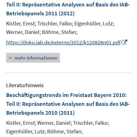
e
Teil II: Repräsentative Analysen auf Basis des IAB-
n
Betriebspanels 2011
(2012)
s
t
Kistler, Ernst;
Trischler, Falko;
Eigenhüller, Lutz;
e
Werner, Daniel;
Böhme, Stefan;
r
I
https://doku.iab.de/externe/2012/k120828n01.pdf
ö
n
f
n
mehr Informationen
f
e
n
u
e
e
n
Literaturhinweis
m
F
Beschäftigungstrends im Freistaat Bayern 2010
:
e
Teil II: Repräsentative Analysen auf Basis des IAB-
n
Betriebspanels 2010
(2011)
s
t
Kistler, Ernst;
Werner, Daniel;
Trischler, Falko;
e
Eigenhüller, Lutz;
Böhme, Stefan;
r