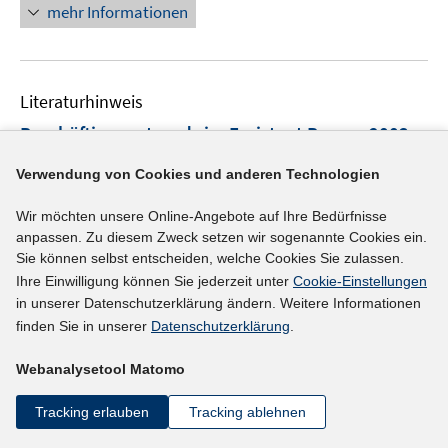
n
mehr Informationen
f
e
e
n
m
u
e
F
e
n
e
Literaturhinweis
m
n
F
Beschäftigungstrends im Freistaat Bayern 2003
:
s
e
repräsentative Analysen auf Basis des IAB-
t
n
Verwendung von Cookies und anderen Technologien
e
Betriebspanels 2003
(2004)
s
r
Wir möchten unsere Online-Angebote auf Ihre Bedürfnisse
t
I
Böhme, Stefan;
Kistler, Ernst;
Huber, Andreas
;
ö
anpassen. Zu diesem Zweck setzen wir sogenannte Cookies ein.
e
n
I
Conrads, Ralph
;
Heinecker, Paula;
f
Sie können selbst entscheiden, welche Cookies Sie zulassen.
r
n
n
f
Ihre Einwilligung können Sie jederzeit unter
Cookie-Einstellungen
I
https://doku.iab.de/externe/2004/k041216f03.pdf
ö
e
n
n
in unserer Datenschutzerklärung ändern. Weitere Informationen
n
f
u
e
finden Sie in unserer
Datenschutzerklärung
.
e
n
mehr Informationen
f
e
u
n
e
n
m
Webanalysetool Matomo
e
u
e
F
m
e
n
Tracking erlauben
Tracking ablehnen
e
F
Literaturhinweis
m
n
e