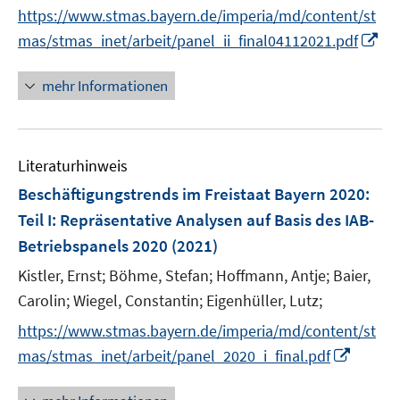
r
https://www.stmas.bayern.de/imperia/md/content/st
ö
I
mas/stmas_inet/arbeit/panel_ii_final04112021.pdf
f
n
f
n
mehr Informationen
n
e
e
u
n
e
Literaturhinweis
m
F
Beschäftigungstrends im Freistaat Bayern 2020
:
e
Teil I: Repräsentative Analysen auf Basis des IAB-
n
Betriebspanels 2020
(2021)
s
t
Kistler, Ernst;
Böhme, Stefan;
Hoffmann, Antje;
Baier,
e
Carolin;
Wiegel, Constantin;
Eigenhüller, Lutz;
r
https://www.stmas.bayern.de/imperia/md/content/st
ö
I
mas/stmas_inet/arbeit/panel_2020_i_final.pdf
f
n
f
n