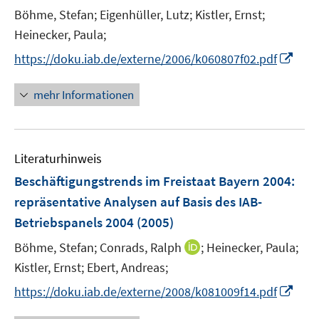
t
Böhme, Stefan;
Eigenhüller, Lutz;
Kistler, Ernst;
e
Heinecker, Paula;
r
I
https://doku.iab.de/externe/2006/k060807f02.pdf
ö
n
f
n
mehr Informationen
f
e
n
u
e
e
n
Literaturhinweis
m
F
Beschäftigungstrends im Freistaat Bayern 2004
:
e
repräsentative Analysen auf Basis des IAB-
n
Betriebspanels 2004
(2005)
s
t
I
Böhme, Stefan;
Conrads, Ralph
;
Heinecker, Paula;
e
n
Kistler, Ernst;
Ebert, Andreas;
r
n
I
https://doku.iab.de/externe/2008/k081009f14.pdf
ö
e
n
f
u