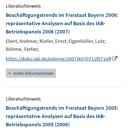
n
Literaturhinweis
m
F
Beschäftigungstrends im Freistaat Bayern 2006
:
e
repräsentative Analysen auf Basis des IAB-
n
Betriebspanels 2006
(2007)
s
t
Ebert, Andreas;
Kistler, Ernst;
Eigenhüller, Lutz;
e
Böhme, Stefan;
r
I
https://doku.iab.de/externe/2007/k070711f07.pdf
ö
n
f
n
mehr Informationen
f
e
n
u
e
e
n
Literaturhinweis
m
F
Beschäftigungstrends im Freistaat Bayern 2005
:
e
repräsentative Analysen auf Basis des IAB-
n
Betriebspanels 2005
(2006)
s