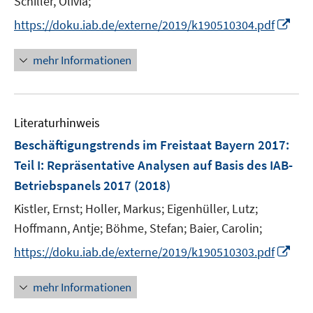
Schiller, Olivia;
ö
I
https://doku.iab.de/externe/2019/k190510304.pdf
f
n
f
n
mehr Informationen
n
e
e
u
n
e
Literaturhinweis
m
F
Beschäftigungstrends im Freistaat Bayern 2017
:
e
Teil I: Repräsentative Analysen auf Basis des IAB-
n
Betriebspanels 2017
(2018)
s
t
Kistler, Ernst;
Holler, Markus;
Eigenhüller, Lutz;
e
Hoffmann, Antje;
Böhme, Stefan;
Baier, Carolin;
r
I
https://doku.iab.de/externe/2019/k190510303.pdf
ö
n
f
n
mehr Informationen
f
e
n