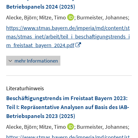
n
r
Betriebspanels 2024
(2025)
s
ö
t
I
Alecke, Björn;
Mitze, Timo
;
Burmeister, Johannes;
f
e
n
f
https://www.stmas.bayern.de/imperia/md/content/st
r
n
n
mas/stmas_inet/arbeit/teil_i_beschaftigungstrends_i
ö
e
e
I
m_freistaat_bayern_2024.pdf
f
u
n
n
f
e
n
n
mehr Informationen
m
e
e
F
u
n
e
e
n
Literaturhinweis
m
s
F
Beschäftigungstrends im Freistaat Bayern 2023
:
t
e
e
Teil I: Repräsentative Analysen auf Basis des IAB-
n
r
Betriebspanels 2023
(2025)
s
ö
t
I
Alecke, Björn;
Mitze, Timo
;
Burmeister, Johannes;
f
e
n
f
https://www.stmas.bayern.de/imperia/md/content/st