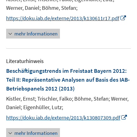
e
Werner, Daniel;
Böhme, Stefan;
r
I
https://doku.iab.de/externe/2013/k130611r17.pdf
ö
n
f
n
mehr Informationen
f
e
n
u
e
e
n
Literaturhinweis
m
F
Beschäftigungstrends im Freistaat Bayern 2012
:
e
Teil II: Repräsentative Analysen auf Basis des IAB-
n
Betriebspanels 2012
(2013)
s
t
Kistler, Ernst;
Trischler, Falko;
Böhme, Stefan;
Werner,
e
Daniel;
Eigenhüller, Lutz;
r
I
https://doku.iab.de/externe/2013/k130807309.pdf
ö
n
f
n
mehr Informationen
f