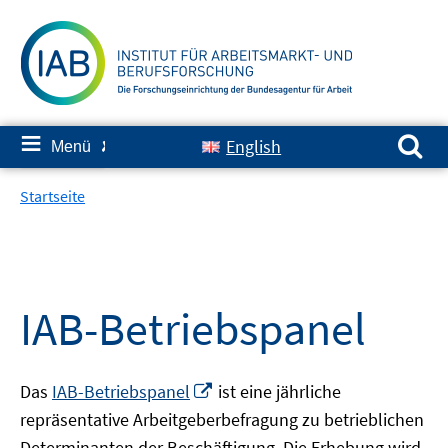
Springe
zum
Inhalt
Suchen nach:
≡
English
Menü
✘
Startseite
IAB-Betriebspanel
In
Das
IAB-Betriebspanel
ist eine jährliche
neuem
repräsentative Arbeitgeberbefragung zu betrieblichen
Fenster
Determinanten der Beschäftigung. Die Erhebung wird