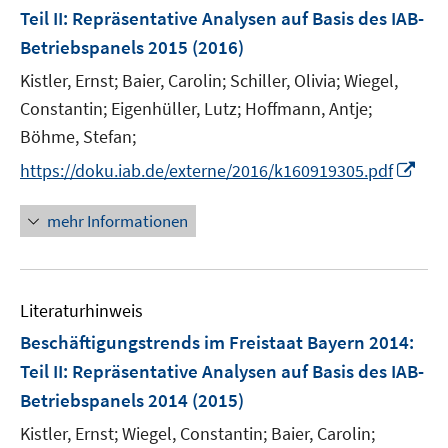
e
Teil II: Repräsentative Analysen auf Basis des IAB-
n
Betriebspanels 2015
(2016)
s
t
Kistler, Ernst;
Baier, Carolin;
Schiller, Olivia;
Wiegel,
e
Constantin;
Eigenhüller, Lutz;
Hoffmann, Antje;
r
Böhme, Stefan;
ö
I
https://doku.iab.de/externe/2016/k160919305.pdf
f
n
f
n
mehr Informationen
n
e
e
u
n
e
Literaturhinweis
m
F
Beschäftigungstrends im Freistaat Bayern 2014
:
e
Teil II: Repräsentative Analysen auf Basis des IAB-
n
Betriebspanels 2014
(2015)
s
t
Kistler, Ernst;
Wiegel, Constantin;
Baier, Carolin;