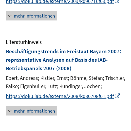
I
https://doku.iab.de/externe/2009/k090716f09.pdf
f
u
n
f
e
n
n
mehr Informationen
m
e
e
F
u
n
e
e
n
Literaturhinweis
m
s
F
Beschäftigungstrends im Freistaat Bayern 2007
:
t
e
e
repräsentative Analysen auf Basis des IAB-
n
r
Betriebspanels 2007
(2008)
s
ö
t
Ebert, Andreas;
Kistler, Ernst;
Böhme, Stefan;
Trischler,
f
e
Falko;
Eigenhüller, Lutz;
Kundinger, Jochen;
f
r
n
I
https://doku.iab.de/externe/2008/k080708f01.pdf
ö
e
n
f
n
n
mehr Informationen
f
e
n
u
e
e