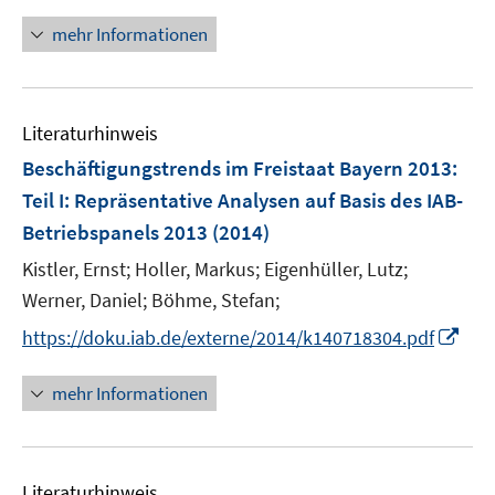
n
f
n
mehr Informationen
n
e
e
u
n
e
Literaturhinweis
m
F
Beschäftigungstrends im Freistaat Bayern 2013
:
e
Teil I: Repräsentative Analysen auf Basis des IAB-
n
Betriebspanels 2013
(2014)
s
t
Kistler, Ernst;
Holler, Markus;
Eigenhüller, Lutz;
e
Werner, Daniel;
Böhme, Stefan;
r
I
https://doku.iab.de/externe/2014/k140718304.pdf
ö
n
f
n
mehr Informationen
f
e
n
u
e
e
n
Literaturhinweis
m