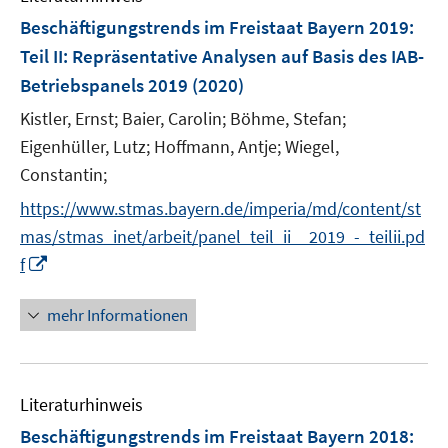
F
Beschäftigungstrends im Freistaat Bayern 2019
:
e
Teil II: Repräsentative Analysen auf Basis des IAB-
n
Betriebspanels 2019
(2020)
s
t
Kistler, Ernst;
Baier, Carolin;
Böhme, Stefan;
e
Eigenhüller, Lutz;
Hoffmann, Antje;
Wiegel,
r
Constantin;
ö
https://www.stmas.bayern.de/imperia/md/content/st
f
mas/stmas_inet/arbeit/panel_teil_ii__2019_-_teilii.pd
f
n
I
f
e
n
n
n
mehr Informationen
e
u
e
Literaturhinweis
m
F
Beschäftigungstrends im Freistaat Bayern 2018
: