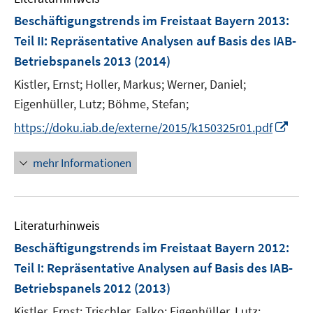
F
Beschäftigungstrends im Freistaat Bayern 2013
:
e
Teil II: Repräsentative Analysen auf Basis des IAB-
n
Betriebspanels 2013
(2014)
s
t
Kistler, Ernst;
Holler, Markus;
Werner, Daniel;
e
Eigenhüller, Lutz;
Böhme, Stefan;
r
I
https://doku.iab.de/externe/2015/k150325r01.pdf
ö
n
f
n
mehr Informationen
f
e
n
u
e
e
n
Literaturhinweis
m
F
Beschäftigungstrends im Freistaat Bayern 2012
:
e
Teil I: Repräsentative Analysen auf Basis des IAB-
n
Betriebspanels 2012
(2013)
s
t
Kistler, Ernst;
Trischler, Falko;
Eigenhüller, Lutz;