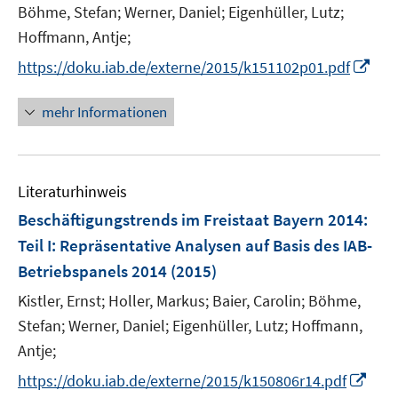
e
Böhme, Stefan;
Werner, Daniel;
Eigenhüller, Lutz;
r
Hoffmann, Antje;
ö
I
https://doku.iab.de/externe/2015/k151102p01.pdf
f
n
f
n
mehr Informationen
n
e
e
u
n
e
Literaturhinweis
m
F
Beschäftigungstrends im Freistaat Bayern 2014
:
e
Teil I: Repräsentative Analysen auf Basis des IAB-
n
Betriebspanels 2014
(2015)
s
t
Kistler, Ernst;
Holler, Markus;
Baier, Carolin;
Böhme,
e
Stefan;
Werner, Daniel;
Eigenhüller, Lutz;
Hoffmann,
r
Antje;
ö
I
https://doku.iab.de/externe/2015/k150806r14.pdf
f