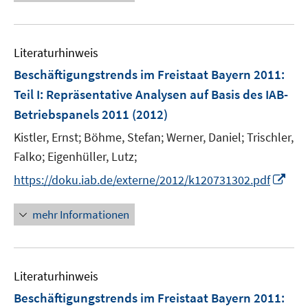
e
n
u
e
e
n
Literaturhinweis
m
F
Beschäftigungstrends im Freistaat Bayern 2011
:
e
Teil I: Repräsentative Analysen auf Basis des IAB-
n
Betriebspanels 2011
(2012)
s
t
Kistler, Ernst;
Böhme, Stefan;
Werner, Daniel;
Trischler,
e
Falko;
Eigenhüller, Lutz;
r
I
https://doku.iab.de/externe/2012/k120731302.pdf
ö
n
f
n
mehr Informationen
f
e
n
u
e
e
n
Literaturhinweis
m
F
Beschäftigungstrends im Freistaat Bayern 2011
: