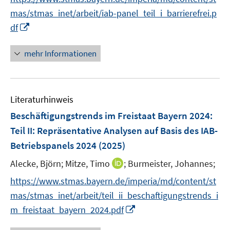
r
n
n
mas/stmas_inet/arbeit/iab-panel_teil_i_barrierefrei.p
ö
e
e
I
df
f
u
n
n
f
e
n
n
mehr Informationen
m
e
e
F
u
n
e
e
n
Literaturhinweis
m
s
F
Beschäftigungstrends im Freistaat Bayern 2024
:
t
e
e
Teil II: Repräsentative Analysen auf Basis des IAB-
n
r
Betriebspanels 2024
(2025)
s
ö
t
I
Alecke, Björn;
Mitze, Timo
;
Burmeister, Johannes;
f
e
n
f
https://www.stmas.bayern.de/imperia/md/content/st
r
n
n
mas/stmas_inet/arbeit/teil_ii_beschaftigungstrends_i
ö
e
e
I
m_freistaat_bayern_2024.pdf
f
u
n
n
f
e