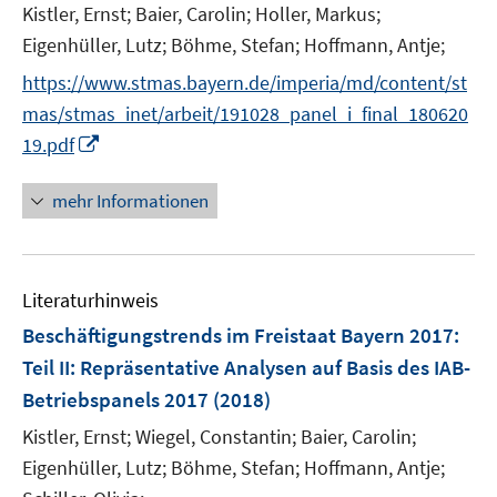
t
Kistler, Ernst;
Baier, Carolin;
Holler, Markus;
e
Eigenhüller, Lutz;
Böhme, Stefan;
Hoffmann, Antje;
r
https://www.stmas.bayern.de/imperia/md/content/st
ö
mas/stmas_inet/arbeit/191028_panel_i_final_180620
f
I
19.pdf
f
n
n
n
e
mehr Informationen
e
n
u
e
Literaturhinweis
m
F
Beschäftigungstrends im Freistaat Bayern 2017
:
e
Teil II: Repräsentative Analysen auf Basis des IAB-
n
Betriebspanels 2017
(2018)
s
t
Kistler, Ernst;
Wiegel, Constantin;
Baier, Carolin;
e
Eigenhüller, Lutz;
Böhme, Stefan;
Hoffmann, Antje;
r