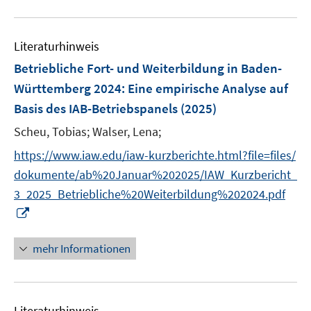
n
u
e
e
n
Literaturhinweis
m
F
Betriebliche Fort- und Weiterbildung in Baden-
e
Württemberg 2024
:
Eine empirische Analyse auf
n
Basis des IAB-Betriebspanels
(2025)
s
t
Scheu, Tobias;
Walser, Lena;
e
https://www.iaw.edu/iaw-kurzberichte.html?file=files/
r
dokumente/ab%20Januar%202025/IAW_Kurzbericht_
ö
3_2025_Betriebliche%20Weiterbildung%202024.pdf
f
I
f
n
n
n
e
mehr Informationen
e
n
u
e
Literaturhinweis