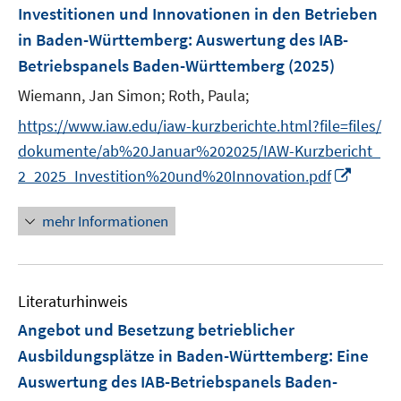
n
F
Investitionen und Innovationen in den Betrieben
e
in Baden-Württemberg
:
Auswertung des IAB-
n
Betriebspanels Baden-Württemberg
(2025)
s
t
Wiemann, Jan Simon;
Roth, Paula;
e
https://www.iaw.edu/iaw-kurzberichte.html?file=files/
r
dokumente/ab%20Januar%202025/IAW-Kurzbericht_
ö
I
2_2025_Investition%20und%20Innovation.pdf
f
n
f
n
mehr Informationen
n
e
e
u
n
e
Literaturhinweis
m
F
Angebot und Besetzung betrieblicher
e
Ausbildungsplätze in Baden-Württemberg
:
Eine
n
Auswertung des IAB-Betriebspanels Baden-
s