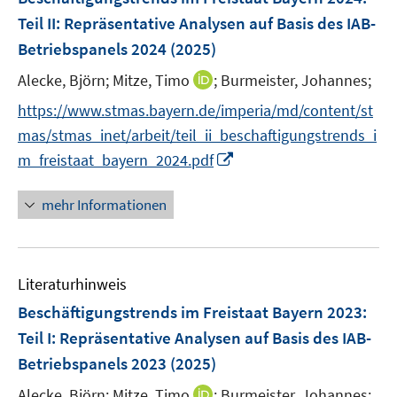
e
e
Teil II: Repräsentative Analysen auf Basis des IAB-
n
r
Betriebspanels 2024
(2025)
s
ö
t
I
Alecke, Björn;
Mitze, Timo
;
Burmeister, Johannes;
f
e
n
f
https://www.stmas.bayern.de/imperia/md/content/st
r
n
n
mas/stmas_inet/arbeit/teil_ii_beschaftigungstrends_i
ö
e
e
I
m_freistaat_bayern_2024.pdf
f
u
n
n
f
e
n
n
mehr Informationen
m
e
e
F
u
n
e
e
n
Literaturhinweis
m
s
F
Beschäftigungstrends im Freistaat Bayern 2023
:
t
e
e
Teil I: Repräsentative Analysen auf Basis des IAB-
n
r
Betriebspanels 2023
(2025)
s
ö
t
I
Alecke, Björn;
Mitze, Timo
;
Burmeister, Johannes;