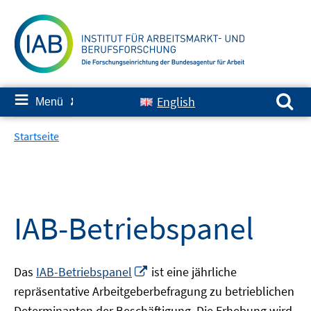
Springe
zum
Inhalt
Suchen nach:
≡
English
Menü
✘
Startseite
IAB-Betriebspanel
In
Das
IAB-Betriebspanel
ist eine jährliche
neuem
repräsentative Arbeitgeberbefragung zu betrieblichen
Fenster
Determinanten der Beschäftigung. Die Erhebung wird