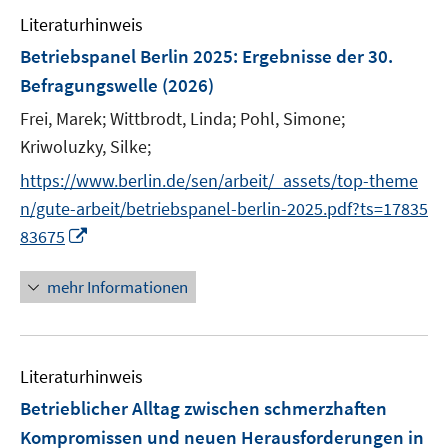
Literaturhinweis
Betriebspanel Berlin 2025
:
Ergebnisse der 30.
Befragungswelle
(2026)
Frei, Marek;
Wittbrodt, Linda;
Pohl, Simone;
Kriwoluzky, Silke;
https://www.berlin.de/sen/arbeit/_assets/top-theme
n/gute-arbeit/betriebspanel-berlin-2025.pdf?ts=17835
I
83675
n
n
mehr Informationen
e
u
e
Literaturhinweis
m
F
Betrieblicher Alltag zwischen schmerzhaften
e
Kompromissen und neuen Herausforderungen in