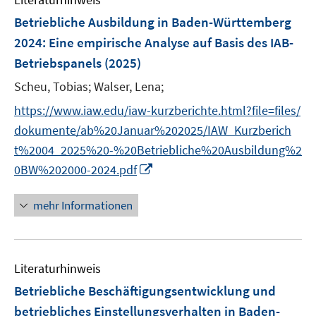
m
F
Betriebliche Ausbildung in Baden-Württemberg
e
2024
:
Eine empirische Analyse auf Basis des IAB-
n
Betriebspanels
(2025)
s
t
Scheu, Tobias;
Walser, Lena;
e
https://www.iaw.edu/iaw-kurzberichte.html?file=files/
r
dokumente/ab%20Januar%202025/IAW_Kurzberich
ö
t%2004_2025%20-%20Betriebliche%20Ausbildung%2
f
I
0BW%202000-2024.pdf
f
n
n
n
e
mehr Informationen
e
n
u
e
Literaturhinweis
m
F
Betriebliche Beschäftigungsentwicklung und
e
betriebliches Einstellungsverhalten in Baden-