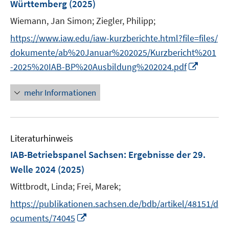
Württemberg
(2025)
t
e
Wiemann, Jan Simon;
Ziegler, Philipp;
r
https://www.iaw.edu/iaw-kurzberichte.html?file=files/
ö
dokumente/ab%20Januar%202025/Kurzbericht%201
f
I
f
-2025%20IAB-BP%20Ausbildung%202024.pdf
n
n
n
e
mehr Informationen
e
n
u
e
Literaturhinweis
m
F
IAB-Betriebspanel Sachsen
:
Ergebnisse der 29.
e
Welle 2024
(2025)
n
Wittbrodt, Linda;
Frei, Marek;
s
t
https://publikationen.sachsen.de/bdb/artikel/48151/d
e
I
ocuments/74045
r
n