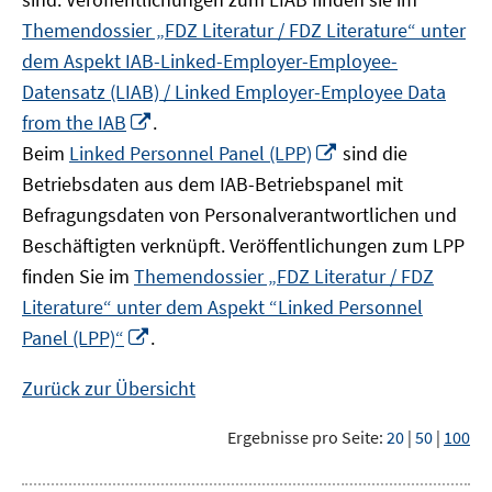
Themendossier „FDZ Literatur / FDZ Literature“ unter
dem Aspekt IAB-Linked-Employer-Employee-
Datensatz (LIAB) / Linked Employer-Employee Data
In
from the IAB
.
neuem
In
Beim
Linked Personnel Panel (LPP)
sind die
Fenster
neuem
Betriebsdaten aus dem IAB-Betriebspanel mit
öffnen
Fenster
Befragungsdaten von Personalverantwortlichen und
öffnen
Beschäftigten verknüpft. Veröffentlichungen zum LPP
finden Sie im
Themendossier „FDZ Literatur / FDZ
Literature“ unter dem Aspekt “Linked Personnel
In
Panel (LPP)“
.
neuem
Fenster
Zurück zur Übersicht
öffnen
Ergebnisse pro Seite:
20
|
50
|
100