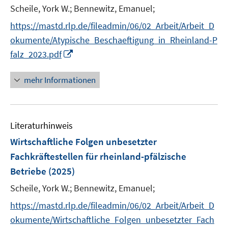
Scheile, York W.;
Bennewitz, Emanuel;
s
t
https://mastd.rlp.de/fileadmin/06/02_Arbeit/Arbeit_D
e
okumente/Atypische_Beschaeftigung_in_Rheinland-P
r
I
falz_2023.pdf
ö
n
f
n
mehr Informationen
f
e
n
u
e
e
n
Literaturhinweis
m
F
Wirtschaftliche Folgen unbesetzter
e
Fachkräftestellen für rheinland-pfälzische
n
Betriebe
(2025)
s
t
Scheile, York W.;
Bennewitz, Emanuel;
e
https://mastd.rlp.de/fileadmin/06/02_Arbeit/Arbeit_D
r
okumente/Wirtschaftliche_Folgen_unbesetzter_Fach
ö