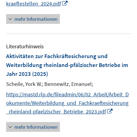
I
kraeftestellen_2024.pdf
f
n
f
n
mehr Informationen
n
e
e
u
n
e
Literaturhinweis
m
F
Aktivitäten zur Fachkräftesicherung und
e
Weiterbildung rheinland-pfälzischer Betriebe im
n
Jahr 2023
(2025)
s
t
Scheile, York W.;
Bennewitz, Emanuel;
e
https://mastd.rlp.de/fileadmin/06/02_Arbeit/Arbeit_D
r
okumente/Weiterbildung_und_Fachkraeftesicherung
ö
I
_rheinland-pfaelzischer_Betriebe_2023.pdf
f
n
f
n
mehr Informationen
n
e
e