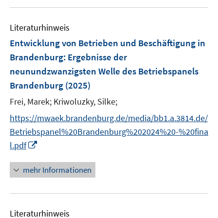
u
e
e
n
Literaturhinweis
m
F
Entwicklung von Betrieben und Beschäftigung in
e
Brandenburg
:
Ergebnisse der
n
neunundzwanzigsten Welle des Betriebspanels
s
Brandenburg
(2025)
t
e
Frei, Marek;
Kriwoluzky, Silke;
r
https://mwaek.brandenburg.de/media/bb1.a.3814.de/
ö
Betriebspanel%20Brandenburg%202024%20-%20fina
f
I
f
l.pdf
n
n
n
e
mehr Informationen
e
n
u
e
Literaturhinweis
m