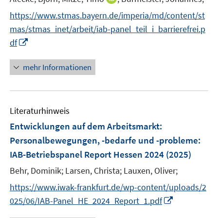
f
e
n
f
https://www.stmas.bayern.de/imperia/md/content/st
r
n
n
mas/stmas_inet/arbeit/iab-panel_teil_i_barrierefrei.p
ö
e
e
I
df
f
u
n
n
f
e
n
n
mehr Informationen
m
e
e
F
u
n
e
e
n
Literaturhinweis
m
s
F
Entwicklungen auf dem Arbeitsmarkt:
t
e
e
Personalbewegungen, -bedarfe und -probleme
:
n
r
IAB-Betriebspanel Report Hessen 2024
(2025)
s
ö
t
Behr, Dominik;
Larsen, Christa;
Lauxen, Oliver;
f
e
f
https://www.iwak-frankfurt.de/wp-content/uploads/2
r
n
I
025/06/IAB-Panel_HE_2024_Report_1.pdf
ö
e
n
f