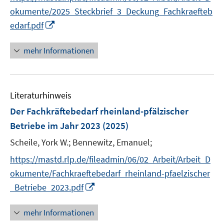
r
okumente/2025_Steckbrief_3_Deckung_Fachkraefteb
ö
I
edarf.pdf
f
n
f
n
mehr Informationen
n
e
e
u
n
e
Literaturhinweis
m
F
Der Fachkräftebedarf rheinland-pfälzischer
e
Betriebe im Jahr 2023
(2025)
n
Scheile, York W.;
Bennewitz, Emanuel;
s
t
https://mastd.rlp.de/fileadmin/06/02_Arbeit/Arbeit_D
e
okumente/Fachkraeftebedarf_rheinland-pfaelzischer
r
I
_Betriebe_2023.pdf
ö
n
f
n
mehr Informationen
f
e