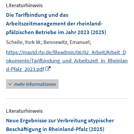
Literaturhinweis
m
F
Die Tarifbindung und das
e
Arbeitszeitmanagement der rheinland-
n
pfälzischen Betriebe im Jahr 2023
(2025)
s
t
Scheile, York W.;
Bennewitz, Emanuel;
e
https://mastd.rlp.de/fileadmin/06/02_Arbeit/Arbeit_D
r
okumente/Tarifbindung_und_Arbeitszeit_in_Rheinlan
ö
I
d-Pfalz_2023.pdf
f
n
f
n
mehr Informationen
n
e
e
u
n
e
Literaturhinweis
m
F
Neue Ergebnisse zur Verbreitung atypischer
e
Beschäftigung in Rheinland-Pfalz
(2025)
n