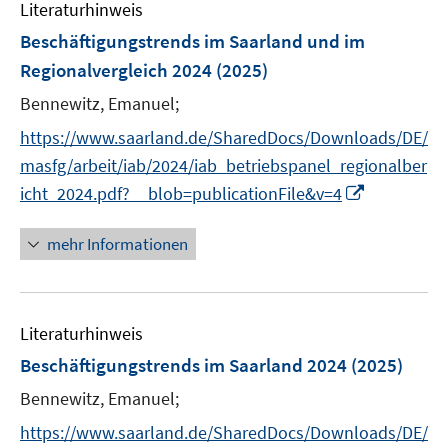
Literaturhinweis
m
F
Beschäftigungstrends im Saarland und im
e
Regionalvergleich 2024
(2025)
n
Bennewitz, Emanuel;
s
t
https://www.saarland.de/SharedDocs/Downloads/DE/
e
masfg/arbeit/iab/2024/iab_betriebspanel_regionalber
r
I
icht_2024.pdf?__blob=publicationFile&v=4
ö
n
f
n
mehr Informationen
f
e
n
u
e
e
n
Literaturhinweis
m
F
Beschäftigungstrends im Saarland 2024
(2025)
e
Bennewitz, Emanuel;
n
s
https://www.saarland.de/SharedDocs/Downloads/DE/