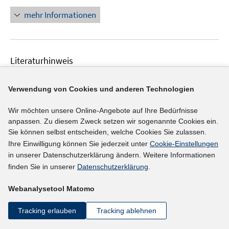
ö
n
mehr Informationen
f
e
f
u
n
e
e
Literaturhinweis
m
n
F
IAB-Betriebspanel Sachsen
:
Ergebnisse der 29.
e
Verwendung von Cookies und anderen Technologien
Welle 2024
(2025)
n
Wittbrodt, Linda;
Frei, Marek;
s
Wir möchten unsere Online-Angebote auf Ihre Bedürfnisse
t
anpassen. Zu diesem Zweck setzen wir sogenannte Cookies ein.
https://publikationen.sachsen.de/bdb/artikel/48151/d
Sie können selbst entscheiden, welche Cookies Sie zulassen.
e
I
ocuments/74045
Ihre Einwilligung können Sie jederzeit unter
Cookie-Einstellungen
r
n
in unserer Datenschutzerklärung ändern. Weitere Informationen
ö
n
mehr Informationen
finden Sie in unserer
Datenschutzerklärung
.
f
e
f
u
Webanalysetool Matomo
n
e
e
Literaturhinweis
Tracking erlauben
Tracking ablehnen
m
n
F
Wirtschaftliche Ausgangssituation in den