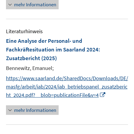
n
n
mehr Informationen
f
e
n
u
e
e
n
Literaturhinweis
m
F
Eine Analyse der Personal- und
e
Fachkräftesituation im Saarland 2024
:
n
Zusatzbericht
(2025)
s
t
Bennewitz, Emanuel;
e
https://www.saarland.de/SharedDocs/Downloads/DE/
r
masfg/arbeit/iab/2024/iab_betriebspanel_zusatzberic
ö
I
ht_2024.pdf?__blob=publicationFile&v=4
f
n
f
n
mehr Informationen
n
e
e
u
n
e