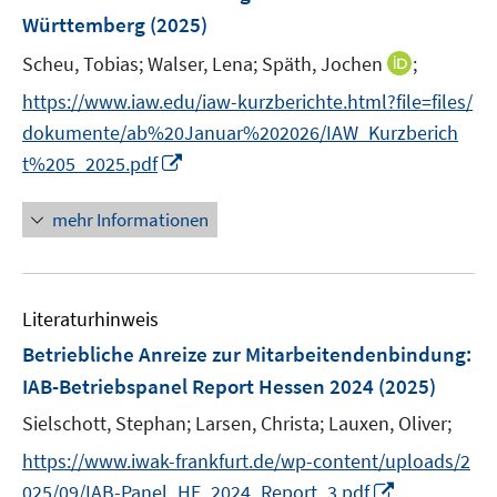
n
Württemberg
(2025)
s
t
I
Scheu, Tobias;
Walser, Lena;
Späth, Jochen
;
e
n
https://www.iaw.edu/iaw-kurzberichte.html?file=files/
r
n
dokumente/ab%20Januar%202026/IAW_Kurzberich
ö
e
I
t%205_2025.pdf
f
u
n
f
e
n
n
mehr Informationen
m
e
e
F
u
n
e
e
n
Literaturhinweis
m
s
F
Betriebliche Anreize zur Mitarbeitendenbindung
:
t
e
e
IAB-Betriebspanel Report Hessen 2024
(2025)
n
r
Sielschott, Stephan;
Larsen, Christa;
Lauxen, Oliver;
s
ö
t
https://www.iwak-frankfurt.de/wp-content/uploads/2
f
e
I
f
025/09/IAB-Panel_HE_2024_Report_3.pdf