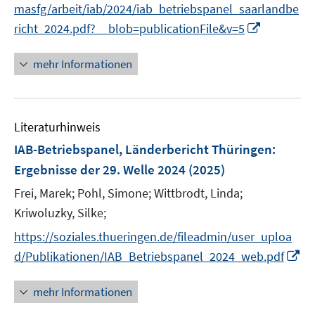
t
masfg/arbeit/iab/2024/iab_betriebspanel_saarlandbe
e
I
richt_2024.pdf?__blob=publicationFile&v=5
r
n
ö
n
mehr Informationen
f
e
f
u
n
e
e
Literaturhinweis
m
n
F
IAB-Betriebspanel, Länderbericht Thüringen
:
e
Ergebnisse der 29. Welle 2024
(2025)
n
Frei, Marek;
Pohl, Simone;
Wittbrodt, Linda;
s
t
Kriwoluzky, Silke;
e
https://soziales.thueringen.de/fileadmin/user_uploa
r
I
d/Publikationen/IAB_Betriebspanel_2024_web.pdf
ö
n
f
n
mehr Informationen
f
e
n