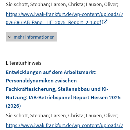
e
Sielschott, Stephan;
Larsen, Christa;
Lauxen, Oliver;
r
https://www.iwak-frankfurt.de/wp-content/uploads/2
ö
I
026/06/IAB-Panel_HE_2025_Report_2-1.pdf
f
n
f
n
mehr Informationen
n
e
e
u
n
e
Literaturhinweis
m
F
Entwicklungen auf dem Arbeitsmarkt:
e
Personaldynamiken zwischen
n
Fachkräftesicherung, Stellenabbau und KI-
s
Nutzung
:
IAB-Betriebspanel Report Hessen 2025
t
e
(2026)
r
Sielschott, Stephan;
Larsen, Christa;
Lauxen, Oliver;
ö
https://www.iwak-frankfurt.de/wp-content/uploads/2
f