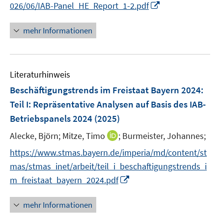
I
f
026/06/IAB-Panel_HE_Report_1-2.pdf
n
n
n
e
mehr Informationen
e
n
u
e
Literaturhinweis
m
F
Beschäftigungstrends im Freistaat Bayern 2024
:
e
Teil I: Repräsentative Analysen auf Basis des IAB-
n
Betriebspanels 2024
(2025)
s
t
I
Alecke, Björn;
Mitze, Timo
;
Burmeister, Johannes;
e
n
https://www.stmas.bayern.de/imperia/md/content/st
r
n
mas/stmas_inet/arbeit/teil_i_beschaftigungstrends_i
ö
e
I
m_freistaat_bayern_2024.pdf
f
u
n
f
e
n
n
mehr Informationen
m
e
e
F