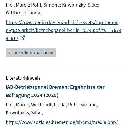
Frei, Marek;
Pohl, Simone;
Kriwoluzky, Silke;
s
t
Wittbrodt, Linda;
e
https://www.berlin.de/sen/arbeit/_assets/top-theme
r
n/gute-arbeit/betriebspanel-berlin-2024.pdf?ts=17679
ö
I
42617
f
n
f
n
mehr Informationen
n
e
e
u
n
e
Literaturhinweis
m
F
IAB-Betriebspanel Bremen
:
Ergebnisse der
e
Befragung 2024
(2025)
n
Frei, Marek;
Wittbrodt, Linda;
Pohl, Simone;
s
t
Kriwoluzky, Silke;
e
https://www.soziales.bremen.de/sixcms/media.php/1
r