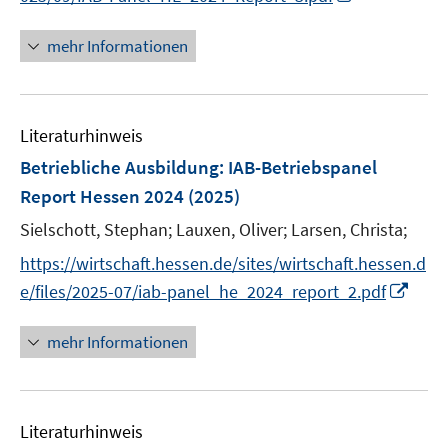
r
n
n
ö
n
e
mehr Informationen
f
e
n
f
u
n
e
e
Literaturhinweis
m
n
F
Betriebliche Ausbildung
:
IAB-Betriebspanel
e
Report Hessen 2024
(2025)
n
Sielschott, Stephan;
Lauxen, Oliver;
Larsen, Christa;
s
t
https://wirtschaft.hessen.de/sites/wirtschaft.hessen.d
e
I
e/files/2025-07/iab-panel_he_2024_report_2.pdf
r
n
ö
n
mehr Informationen
f
e
f
u
n
e
e
Literaturhinweis
m