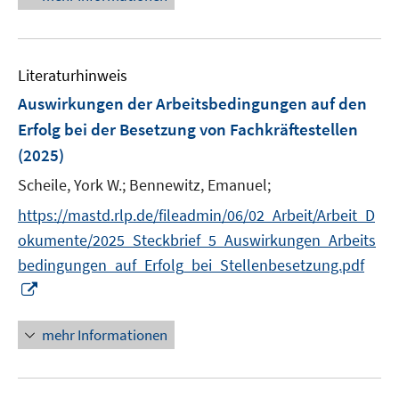
e
n
u
e
Literaturhinweis
m
F
Auswirkungen der Arbeitsbedingungen auf den
e
Erfolg bei der Besetzung von Fachkräftestellen
n
(2025)
s
t
Scheile, York W.;
Bennewitz, Emanuel;
e
https://mastd.rlp.de/fileadmin/06/02_Arbeit/Arbeit_D
r
okumente/2025_Steckbrief_5_Auswirkungen_Arbeits
ö
bedingungen_auf_Erfolg_bei_Stellenbesetzung.pdf
f
I
f
n
n
n
e
mehr Informationen
e
n
u
e