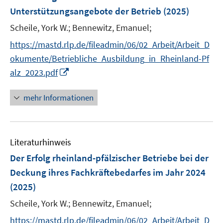
n
Unterstützungsangebote der Betrieb
(2025)
s
t
Scheile, York W.;
Bennewitz, Emanuel;
e
https://mastd.rlp.de/fileadmin/06/02_Arbeit/Arbeit_D
r
okumente/Betriebliche_Ausbildung_in_Rheinland-Pf
ö
I
alz_2023.pdf
f
n
f
n
mehr Informationen
n
e
e
u
n
e
Literaturhinweis
m
F
Der Erfolg rheinland-pfälzischer Betriebe bei der
e
Deckung ihres Fachkräftebedarfes im Jahr 2024
n
(2025)
s
t
Scheile, York W.;
Bennewitz, Emanuel;
e
https://mastd.rlp.de/fileadmin/06/02_Arbeit/Arbeit_D