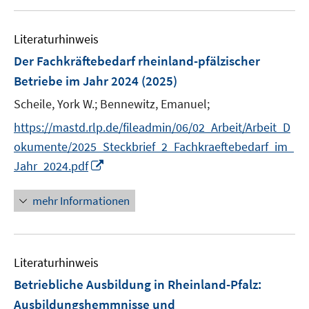
u
n
e
Literaturhinweis
m
F
Der Fachkräftebedarf rheinland-pfälzischer
e
Betriebe im Jahr 2024
(2025)
n
Scheile, York W.;
Bennewitz, Emanuel;
s
t
https://mastd.rlp.de/fileadmin/06/02_Arbeit/Arbeit_D
e
okumente/2025_Steckbrief_2_Fachkraeftebedarf_im_
r
I
Jahr_2024.pdf
ö
n
f
n
mehr Informationen
f
e
n
u
e
e
n
Literaturhinweis
m
F
Betriebliche Ausbildung in Rheinland-Pfalz
:
e
Ausbildungshemmnisse und