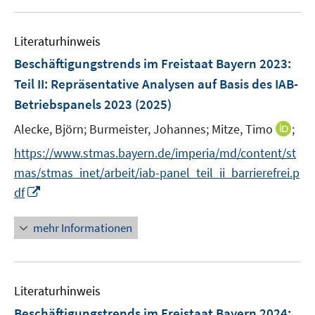
u
n
e
e
n
Literaturhinweis
m
s
F
Beschäftigungstrends im Freistaat Bayern 2023
:
t
e
e
Teil II: Repräsentative Analysen auf Basis des IAB-
n
r
Betriebspanels 2023
(2025)
s
ö
t
I
Alecke, Björn;
Burmeister, Johannes;
Mitze, Timo
;
f
e
n
f
https://www.stmas.bayern.de/imperia/md/content/st
r
n
n
mas/stmas_inet/arbeit/iab-panel_teil_ii_barrierefrei.p
ö
e
e
I
df
f
u
n
n
f
e
n
n
mehr Informationen
m
e
e
F
u
n
e
e
n
Literaturhinweis
m
s
F
Beschäftigungstrends im Freistaat Bayern 2024
:
t