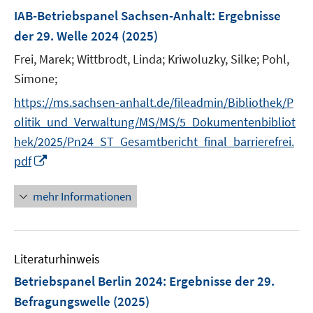
F
IAB-Betriebspanel Sachsen-Anhalt
:
Ergebnisse
e
der 29. Welle 2024
(2025)
n
Frei, Marek;
Wittbrodt, Linda;
Kriwoluzky, Silke;
Pohl,
s
t
Simone;
e
https://ms.sachsen-anhalt.de/fileadmin/Bibliothek/P
r
olitik_und_Verwaltung/MS/MS/5_Dokumentenbibliot
ö
hek/2025/Pn24_ST_Gesamtbericht_final_barrierefrei.
f
I
pdf
f
n
n
n
e
mehr Informationen
e
n
u
e
Literaturhinweis
m
F
Betriebspanel Berlin 2024
:
Ergebnisse der 29.
e
Befragungswelle
(2025)
n