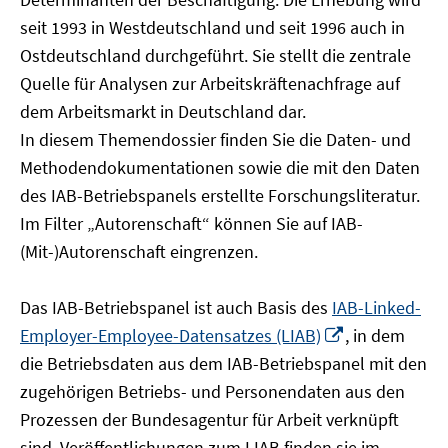
öffnen
seit 1993 in Westdeutschland und seit 1996 auch in
Ostdeutschland durchgeführt. Sie stellt die zentrale
Quelle für Analysen zur Arbeitskräftenachfrage auf
dem Arbeitsmarkt in Deutschland dar.
In diesem Themendossier finden Sie die Daten- und
Methodendokumentationen sowie die mit den Daten
des IAB-Betriebspanels erstellte Forschungsliteratur.
Im Filter „Autorenschaft“ können Sie auf IAB-
(Mit-)Autorenschaft eingrenzen.
Das IAB-Betriebspanel ist auch Basis des
IAB-Linked-
In
Employer-Employee-Datensatzes (LIAB)
, in dem
neuem
die Betriebsdaten aus dem IAB-Betriebspanel mit den
Fenster
zugehörigen Betriebs- und Personendaten aus den
öffnen
Prozessen der Bundesagentur für Arbeit verknüpft
sind. Veröffentlichungen zum LIAB finden sie im