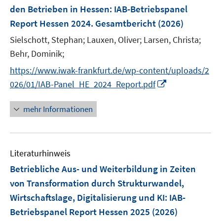
n
den Betrieben in Hessen
:
IAB-Betriebspanel
s
Report Hessen 2024. Gesamtbericht
(2026)
t
e
Sielschott, Stephan;
Lauxen, Oliver;
Larsen, Christa;
r
Behr, Dominik;
ö
https://www.iwak-frankfurt.de/wp-content/uploads/2
f
I
f
026/01/IAB-Panel_HE_2024_Report.pdf
n
n
n
e
mehr Informationen
e
n
u
e
Literaturhinweis
m
F
Betriebliche Aus- und Weiterbildung in Zeiten
e
von Transformation durch Strukturwandel,
n
Wirtschaftslage, Digitalisierung und KI
:
IAB-
s
Betriebspanel Report Hessen 2025
(2026)
t