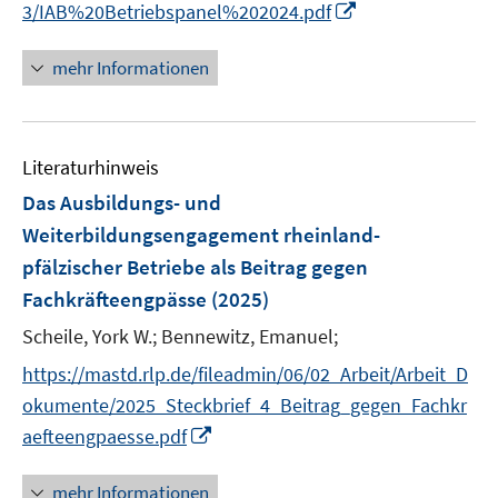
I
3/IAB%20Betriebspanel%202024.pdf
ö
n
f
n
mehr Informationen
f
e
n
u
e
e
n
Literaturhinweis
m
F
Das Ausbildungs- und
e
Weiterbildungsengagement rheinland-
n
pfälzischer Betriebe als Beitrag gegen
s
Fachkräfteengpässe
(2025)
t
e
Scheile, York W.;
Bennewitz, Emanuel;
r
https://mastd.rlp.de/fileadmin/06/02_Arbeit/Arbeit_D
ö
okumente/2025_Steckbrief_4_Beitrag_gegen_Fachkr
f
I
f
aefteengpaesse.pdf
n
n
n
e
mehr Informationen