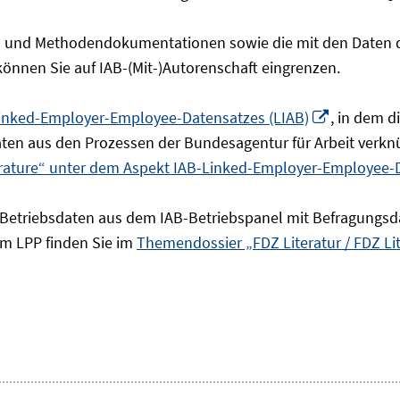
- und Methodendokumentationen sowie die mit den Daten de
 können Sie auf IAB-(Mit-)Autorenschaft eingrenzen.
In
inked-Employer-Employee-Datensatzes (LIAB)
, in dem 
neuem
en aus den Prozessen der Bundesagentur für Arbeit verknü
Fenster
erature“ unter dem Aspekt IAB-Linked-Employer-Employee-
öffnen
 Betriebsdaten aus dem IAB-Betriebspanel mit Befragungsd
um LPP finden Sie im
Themendossier „FDZ Literatur / FDZ Li