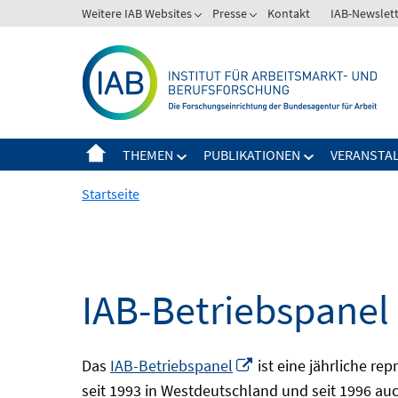
Springe
Weitere IAB Websites
Presse
Kontakt
IAB-Newslet
zum
Inhalt
THEMEN
PUBLIKATIONEN
VERANSTA
Startseite
IAB-Betriebspanel
In
Das
IAB-Betriebspanel
ist eine jährliche re
neuem
seit 1993 in Westdeutschland und seit 1996 auch