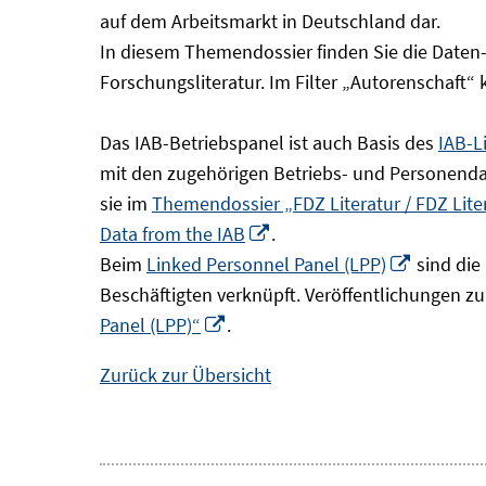
Fenster
auf dem Arbeitsmarkt in Deutschland dar.
öffnen
In diesem Themendossier finden Sie die Daten
Forschungsliteratur. Im Filter „Autorenschaft“
Das IAB-Betriebspanel ist auch Basis des
IAB-L
mit den zugehörigen Betriebs- und Personendat
sie im
Themendossier „FDZ Literatur / FDZ Lit
In
Data from the IAB
.
neuem
In
Beim
Linked Personnel Panel (LPP)
sind die
Fenster
neuem
Beschäftigten verknüpft. Veröffentlichungen z
In
öffnen
Fenster
Panel (LPP)“
.
neuem
öffnen
Zurück zur Übersicht
Fenster
öffnen