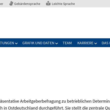
ter
Gebärdensprache
Leichte Sprache
LTUNGEN
GRAFIK UND DATEN
TEAM
KARRIERE
DAS 
präsentative Arbeitgeberbefragung zu betrieblichen Determi
 in Ostdeutschland durchgeführt. Sie stellt die zentrale Qu