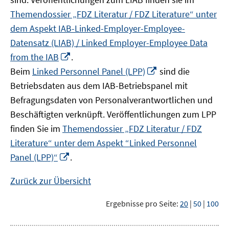
Themendossier „FDZ Literatur / FDZ Literature“ unter
dem Aspekt IAB-Linked-Employer-Employee-
Datensatz (LIAB) / Linked Employer-Employee Data
In
from the IAB
.
neuem
In
Beim
Linked Personnel Panel (LPP)
sind die
Fenster
neuem
Betriebsdaten aus dem IAB-Betriebspanel mit
öffnen
Fenster
Befragungsdaten von Personalverantwortlichen und
öffnen
Beschäftigten verknüpft. Veröffentlichungen zum LPP
finden Sie im
Themendossier „FDZ Literatur / FDZ
Literature“ unter dem Aspekt “Linked Personnel
In
Panel (LPP)“
.
neuem
Fenster
Zurück zur Übersicht
öffnen
Ergebnisse pro Seite:
20
|
50
|
100