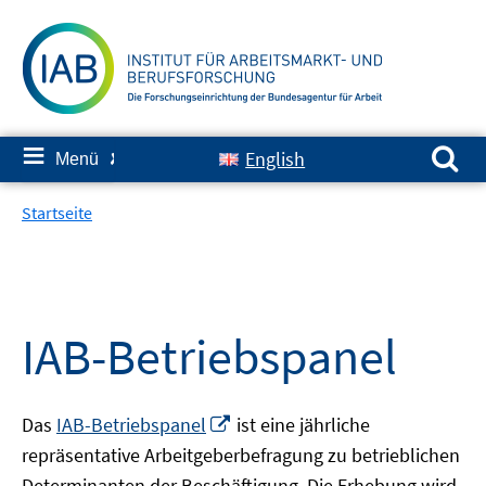
Springe
zum
Inhalt
Suchen nach:
≡
English
Menü
✘
Startseite
IAB-Betriebspanel
In
Das
IAB-Betriebspanel
ist eine jährliche
neuem
repräsentative Arbeitgeberbefragung zu betrieblichen
Fenster
Determinanten der Beschäftigung. Die Erhebung wird