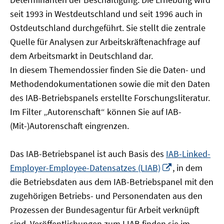
öffnen
seit 1993 in Westdeutschland und seit 1996 auch in
Ostdeutschland durchgeführt. Sie stellt die zentrale
Quelle für Analysen zur Arbeitskräftenachfrage auf
dem Arbeitsmarkt in Deutschland dar.
In diesem Themendossier finden Sie die Daten- und
Methodendokumentationen sowie die mit den Daten
des IAB-Betriebspanels erstellte Forschungsliteratur.
Im Filter „Autorenschaft“ können Sie auf IAB-
(Mit-)Autorenschaft eingrenzen.
Das IAB-Betriebspanel ist auch Basis des
IAB-Linked-
In
Employer-Employee-Datensatzes (LIAB)
, in dem
neuem
die Betriebsdaten aus dem IAB-Betriebspanel mit den
Fenster
zugehörigen Betriebs- und Personendaten aus den
öffnen
Prozessen der Bundesagentur für Arbeit verknüpft
sind. Veröffentlichungen zum LIAB finden sie im