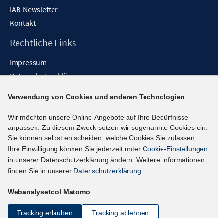
IAB-Newsletter
Kontakt
Rechtliche Links
Impressum
Datenschutzerklärung
Erklärung zur Barrierefreiheit
Verwendung von Cookies und anderen Technologien
Barrieren melden
Wir möchten unsere Online-Angebote auf Ihre Bedürfnisse
Social-Media-Kanäle
anpassen. Zu diesem Zweck setzen wir sogenannte Cookies ein.
Sie können selbst entscheiden, welche Cookies Sie zulassen.
BlueSky
Ihre Einwilligung können Sie jederzeit unter
Cookie-Einstellungen
YouTube
in unserer Datenschutzerklärung ändern. Weitere Informationen
LinkedIn
finden Sie in unserer
Datenschutzerklärung
.
XING
Webanalysetool Matomo
kununu
Netiquette
Tracking erlauben
Tracking ablehnen