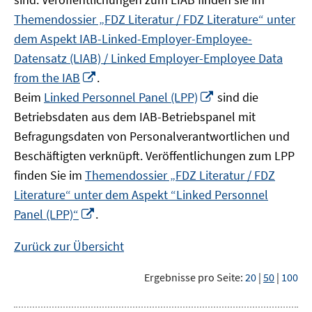
Themendossier „FDZ Literatur / FDZ Literature“ unter
dem Aspekt IAB-Linked-Employer-Employee-
Datensatz (LIAB) / Linked Employer-Employee Data
In
from the IAB
.
neuem
In
Beim
Linked Personnel Panel (LPP)
sind die
Fenster
neuem
Betriebsdaten aus dem IAB-Betriebspanel mit
öffnen
Fenster
Befragungsdaten von Personalverantwortlichen und
öffnen
Beschäftigten verknüpft. Veröffentlichungen zum LPP
finden Sie im
Themendossier „FDZ Literatur / FDZ
Literature“ unter dem Aspekt “Linked Personnel
In
Panel (LPP)“
.
neuem
Fenster
Zurück zur Übersicht
öffnen
Ergebnisse pro Seite:
20
|
50
|
100