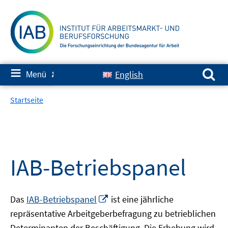
Springe
zum
Inhalt
Suchen nach:
≡
English
Menü
✘
Startseite
IAB-Betriebspanel
In
Das
IAB-Betriebspanel
ist eine jährliche
neuem
repräsentative Arbeitgeberbefragung zu betrieblichen
Fenster
Determinanten der Beschäftigung. Die Erhebung wird