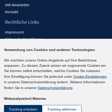
IAB-Newsletter
Kontakt
Rechtliche Links
Impressum
Datenschutzerklärung
Erklärung zur Barrierefreiheit
Verwendung von Cookies und anderen Technologien
Barrieren melden
Wir möchten unsere Online-Angebote auf Ihre Bedürfnisse
Social-Media-Kanäle
anpassen. Zu diesem Zweck setzen wir sogenannte Cookies ein.
Sie können selbst entscheiden, welche Cookies Sie zulassen.
BlueSky
Ihre Einwilligung können Sie jederzeit unter
Cookie-Einstellungen
YouTube
in unserer Datenschutzerklärung ändern. Weitere Informationen
LinkedIn
finden Sie in unserer
Datenschutzerklärung
.
XING
Webanalysetool Matomo
kununu
Netiquette
Tracking erlauben
Tracking ablehnen