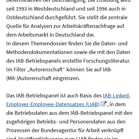
öffnen
seit 1993 in Westdeutschland und seit 1996 auch in
Ostdeutschland durchgeführt. Sie stellt die zentrale
Quelle für Analysen zur Arbeitskräftenachfrage auf
dem Arbeitsmarkt in Deutschland dar.
In diesem Themendossier finden Sie die Daten- und
Methodendokumentationen sowie die mit den Daten
des IAB-Betriebspanels erstellte Forschungsliteratur.
Im Filter „Autorenschaft“ können Sie auf IAB-
(Mit-)Autorenschaft eingrenzen.
Das IAB-Betriebspanel ist auch Basis des
IAB-Linked-
In
Employer-Employee-Datensatzes (LIAB)
, in dem
neuem
die Betriebsdaten aus dem IAB-Betriebspanel mit den
Fenster
zugehörigen Betriebs- und Personendaten aus den
öffnen
Prozessen der Bundesagentur für Arbeit verknüpft
sind. Veröffentlichungen zum LIAB finden sie im