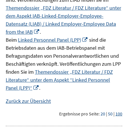
Themendossier „FDZ Literatur / FDZ Literature“ unter
dem Aspekt IAB-Linked-Employer-Employee-
Datensatz (LIAB) / Linked Employer-Employee Data
In
from the IAB
.
neuem
In
Beim
Linked Personnel Panel (LPP)
sind die
Fenster
neuem
Betriebsdaten aus dem IAB-Betriebspanel mit
öffnen
Fenster
Befragungsdaten von Personalverantwortlichen und
öffnen
Beschäftigten verknüpft. Veröffentlichungen zum LPP
finden Sie im
Themendossier „FDZ Literatur / FDZ
Literature“ unter dem Aspekt “Linked Personnel
In
Panel (LPP)“
.
neuem
Fenster
Zurück zur Übersicht
öffnen
Ergebnisse pro Seite:
20
|
50
|
100