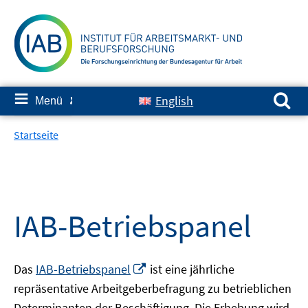
Springe
zum
Inhalt
Suchen nach:
≡
English
Menü
✘
Startseite
IAB-Betriebspanel
In
Das
IAB-Betriebspanel
ist eine jährliche
neuem
repräsentative Arbeitgeberbefragung zu betrieblichen
Fenster
Determinanten der Beschäftigung. Die Erhebung wird