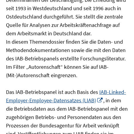
öffnen
seit 1993 in Westdeutschland und seit 1996 auch in
Ostdeutschland durchgeführt. Sie stellt die zentrale
Quelle für Analysen zur Arbeitskräftenachfrage auf
dem Arbeitsmarkt in Deutschland dar.
In diesem Themendossier finden Sie die Daten- und
Methodendokumentationen sowie die mit den Daten
des IAB-Betriebspanels erstellte Forschungsliteratur.
Im Filter „Autorenschaft“ können Sie auf IAB-
(Mit-)Autorenschaft eingrenzen.
Das IAB-Betriebspanel ist auch Basis des
IAB-Linked-
In
Employer-Employee-Datensatzes (LIAB)
, in dem
neuem
die Betriebsdaten aus dem IAB-Betriebspanel mit den
Fenster
zugehörigen Betriebs- und Personendaten aus den
öffnen
Prozessen der Bundesagentur für Arbeit verknüpft
sind. Veröffentlichungen zum LIAB finden sie im