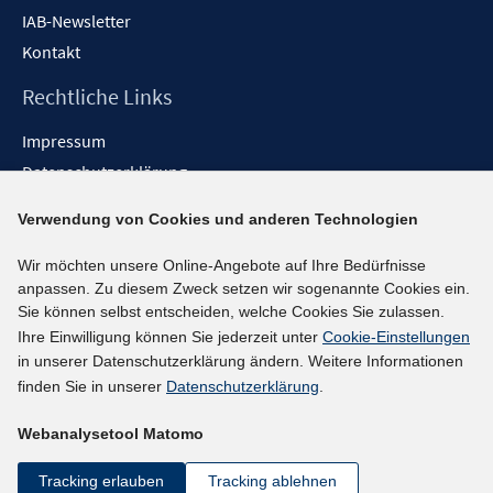
IAB-Newsletter
Kontakt
Rechtliche Links
Impressum
Datenschutzerklärung
Erklärung zur Barrierefreiheit
Verwendung von Cookies und anderen Technologien
Barrieren melden
Wir möchten unsere Online-Angebote auf Ihre Bedürfnisse
Social-Media-Kanäle
anpassen. Zu diesem Zweck setzen wir sogenannte Cookies ein.
Sie können selbst entscheiden, welche Cookies Sie zulassen.
BlueSky
Ihre Einwilligung können Sie jederzeit unter
Cookie-Einstellungen
YouTube
in unserer Datenschutzerklärung ändern. Weitere Informationen
LinkedIn
finden Sie in unserer
Datenschutzerklärung
.
XING
Webanalysetool Matomo
kununu
Netiquette
Tracking erlauben
Tracking ablehnen