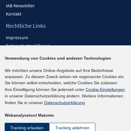
IAB-Newsletter
Kontakt
Rechtliche Links
Impressum
Datenschutzerklärung
Erklärung zur Barrierefreiheit
Verwendung von Cookies und anderen Technologien
Barrieren melden
Wir möchten unsere Online-Angebote auf Ihre Bedürfnisse
Social-Media-Kanäle
anpassen. Zu diesem Zweck setzen wir sogenannte Cookies ein.
Sie können selbst entscheiden, welche Cookies Sie zulassen.
BlueSky
Ihre Einwilligung können Sie jederzeit unter
Cookie-Einstellungen
YouTube
in unserer Datenschutzerklärung ändern. Weitere Informationen
LinkedIn
finden Sie in unserer
Datenschutzerklärung
.
XING
Webanalysetool Matomo
kununu
Netiquette
Tracking erlauben
Tracking ablehnen