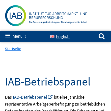
Springe
zum
Inhalt
Suchen nach:
≡
English
Menü
✘
Startseite
IAB-Betriebspanel
In
Das
IAB-Betriebspanel
ist eine jährliche
neuem
repräsentative Arbeitgeberbefragung zu betrieblichen
Fenster
Determinanten der Beschäftigung. Die Erhebung wird