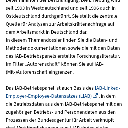
öffnen
seit 1993 in Westdeutschland und seit 1996 auch in
Ostdeutschland durchgeführt. Sie stellt die zentrale
Quelle für Analysen zur Arbeitskräftenachfrage auf
dem Arbeitsmarkt in Deutschland dar.
In diesem Themendossier finden Sie die Daten- und
Methodendokumentationen sowie die mit den Daten
des IAB-Betriebspanels erstellte Forschungsliteratur.
Im Filter „Autorenschaft“ können Sie auf IAB-
(Mit-)Autorenschaft eingrenzen.
Das IAB-Betriebspanel ist auch Basis des
IAB-Linked-
In
Employer-Employee-Datensatzes (LIAB)
, in dem
neuem
die Betriebsdaten aus dem IAB-Betriebspanel mit den
Fenster
zugehörigen Betriebs- und Personendaten aus den
öffnen
Prozessen der Bundesagentur für Arbeit verknüpft
sind. Veröffentlichungen zum LIAB finden sie im