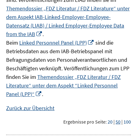
Themendossier „FDZ Literatur / FDZ Literature“ unter
dem Aspekt IAB-Linked-Employer-Employee-
Datensatz (LIAB) / Linked Employer-Employee Data
In
from the IAB
.
neuem
In
Beim
Linked Personnel Panel (LPP)
sind die
Fenster
neuem
Betriebsdaten aus dem IAB-Betriebspanel mit
öffnen
Fenster
Befragungsdaten von Personalverantwortlichen und
öffnen
Beschäftigten verknüpft. Veröffentlichungen zum LPP
finden Sie im
Themendossier „FDZ Literatur / FDZ
Literature“ unter dem Aspekt “Linked Personnel
In
Panel (LPP)“
.
neuem
Fenster
Zurück zur Übersicht
öffnen
Ergebnisse pro Seite:
20
|
50
|
100