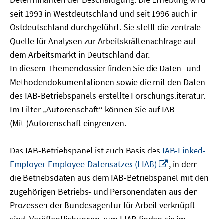
öffnen
seit 1993 in Westdeutschland und seit 1996 auch in
Ostdeutschland durchgeführt. Sie stellt die zentrale
Quelle für Analysen zur Arbeitskräftenachfrage auf
dem Arbeitsmarkt in Deutschland dar.
In diesem Themendossier finden Sie die Daten- und
Methodendokumentationen sowie die mit den Daten
des IAB-Betriebspanels erstellte Forschungsliteratur.
Im Filter „Autorenschaft“ können Sie auf IAB-
(Mit-)Autorenschaft eingrenzen.
Das IAB-Betriebspanel ist auch Basis des
IAB-Linked-
In
Employer-Employee-Datensatzes (LIAB)
, in dem
neuem
die Betriebsdaten aus dem IAB-Betriebspanel mit den
Fenster
zugehörigen Betriebs- und Personendaten aus den
öffnen
Prozessen der Bundesagentur für Arbeit verknüpft
sind. Veröffentlichungen zum LIAB finden sie im