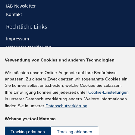
IAB-Newsletter
Kontakt
Rechtliche Links
Impressum
Datenschutzerklärung
Erklärung zur Barrierefreiheit
Verwendung von Cookies und anderen Technologien
Barrieren melden
Wir möchten unsere Online-Angebote auf Ihre Bedürfnisse
Social-Media-Kanäle
anpassen. Zu diesem Zweck setzen wir sogenannte Cookies ein.
Sie können selbst entscheiden, welche Cookies Sie zulassen.
BlueSky
Ihre Einwilligung können Sie jederzeit unter
Cookie-Einstellungen
YouTube
in unserer Datenschutzerklärung ändern. Weitere Informationen
LinkedIn
finden Sie in unserer
Datenschutzerklärung
.
XING
Webanalysetool Matomo
kununu
Netiquette
Tracking erlauben
Tracking ablehnen