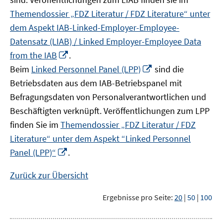
Themendossier „FDZ Literatur / FDZ Literature“ unter
dem Aspekt IAB-Linked-Employer-Employee-
Datensatz (LIAB) / Linked Employer-Employee Data
In
from the IAB
.
neuem
In
Beim
Linked Personnel Panel (LPP)
sind die
Fenster
neuem
Betriebsdaten aus dem IAB-Betriebspanel mit
öffnen
Fenster
Befragungsdaten von Personalverantwortlichen und
öffnen
Beschäftigten verknüpft. Veröffentlichungen zum LPP
finden Sie im
Themendossier „FDZ Literatur / FDZ
Literature“ unter dem Aspekt “Linked Personnel
In
Panel (LPP)“
.
neuem
Fenster
Zurück zur Übersicht
öffnen
Ergebnisse pro Seite:
20
|
50
|
100