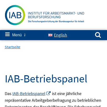
Springe
zum
Inhalt
Suchen nach:
≡
English
Menü
✘
Startseite
IAB-Betriebspanel
In
Das
IAB-Betriebspanel
ist eine jährliche
neuem
repräsentative Arbeitgeberbefragung zu betrieblichen
Fenster
Determinanten der Beschäftigung. Die Erhebung wird