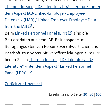
Themendossier „FDZ Literatur / FDZ Literature“ unter
dem Aspekt IAB-Linked-Employer-Employee-
Datensatz (LIAB) / Linked Employer-Employee Data
In
from the IAB
.
neuem
In
Beim
Linked Personnel Panel (LPP)
sind die
Fenster
neuem
Betriebsdaten aus dem IAB-Betriebspanel mit
öffnen
Fenster
Befragungsdaten von Personalverantwortlichen und
öffnen
Beschäftigten verknüpft. Veröffentlichungen zum LPP
finden Sie im
Themendossier „FDZ Literatur / FDZ
Literature“ unter dem Aspekt “Linked Personnel
In
Panel (LPP)“
.
neuem
Fenster
Zurück zur Übersicht
öffnen
Ergebnisse pro Seite:
20
|
50
|
100