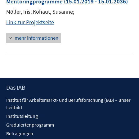
Mentoringprogramme
(15.01.2019 - 15.01.2036)
Möller, Iris; Kohaut, Susanne;
Link zur Projektseite
mehr Informationen
Footer
Das IAB
Inhalt
Institut für Arbeitsmarkt- und Berufsforschung (IAB) – unser
Leitbild
Institutsleitung
Graduiertenprogramm
Befragungen