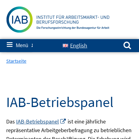
Springe
zum
Inhalt
Suchen nach:
≡
English
Menü
✘
Startseite
IAB-Betriebspanel
In
Das
IAB-Betriebspanel
ist eine jährliche
neuem
repräsentative Arbeitgeberbefragung zu betrieblichen
Fenster
Determinanten der Beschäftigung. Die Erhebung wird