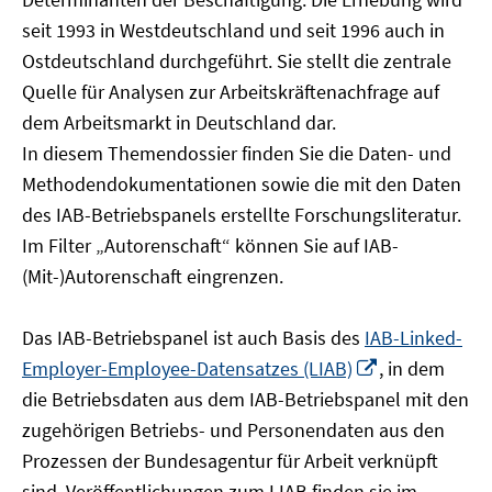
öffnen
seit 1993 in Westdeutschland und seit 1996 auch in
Ostdeutschland durchgeführt. Sie stellt die zentrale
Quelle für Analysen zur Arbeitskräftenachfrage auf
dem Arbeitsmarkt in Deutschland dar.
In diesem Themendossier finden Sie die Daten- und
Methodendokumentationen sowie die mit den Daten
des IAB-Betriebspanels erstellte Forschungsliteratur.
Im Filter „Autorenschaft“ können Sie auf IAB-
(Mit-)Autorenschaft eingrenzen.
Das IAB-Betriebspanel ist auch Basis des
IAB-Linked-
In
Employer-Employee-Datensatzes (LIAB)
, in dem
neuem
die Betriebsdaten aus dem IAB-Betriebspanel mit den
Fenster
zugehörigen Betriebs- und Personendaten aus den
öffnen
Prozessen der Bundesagentur für Arbeit verknüpft
sind. Veröffentlichungen zum LIAB finden sie im