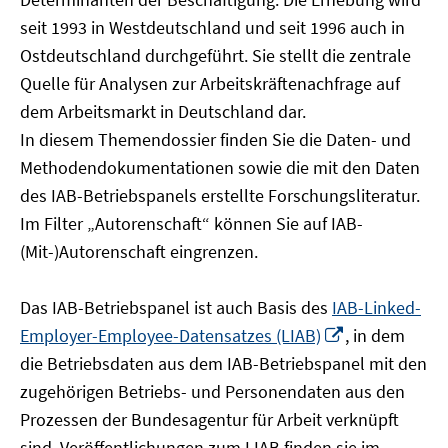
öffnen
seit 1993 in Westdeutschland und seit 1996 auch in
Ostdeutschland durchgeführt. Sie stellt die zentrale
Quelle für Analysen zur Arbeitskräftenachfrage auf
dem Arbeitsmarkt in Deutschland dar.
In diesem Themendossier finden Sie die Daten- und
Methodendokumentationen sowie die mit den Daten
des IAB-Betriebspanels erstellte Forschungsliteratur.
Im Filter „Autorenschaft“ können Sie auf IAB-
(Mit-)Autorenschaft eingrenzen.
Das IAB-Betriebspanel ist auch Basis des
IAB-Linked-
In
Employer-Employee-Datensatzes (LIAB)
, in dem
neuem
die Betriebsdaten aus dem IAB-Betriebspanel mit den
Fenster
zugehörigen Betriebs- und Personendaten aus den
öffnen
Prozessen der Bundesagentur für Arbeit verknüpft
sind. Veröffentlichungen zum LIAB finden sie im