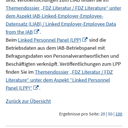
Themendossier „FDZ Literatur / FDZ Literature“ unter
dem Aspekt IAB-Linked-Employer-Employee-
Datensatz (LIAB) / Linked Employer-Employee Data
In
from the IAB
.
neuem
In
Beim
Linked Personnel Panel (LPP)
sind die
Fenster
neuem
Betriebsdaten aus dem IAB-Betriebspanel mit
öffnen
Fenster
Befragungsdaten von Personalverantwortlichen und
öffnen
Beschäftigten verknüpft. Veröffentlichungen zum LPP
finden Sie im
Themendossier „FDZ Literatur / FDZ
Literature“ unter dem Aspekt “Linked Personnel
In
Panel (LPP)“
.
neuem
Fenster
Zurück zur Übersicht
öffnen
Ergebnisse pro Seite:
20
|
50
|
100