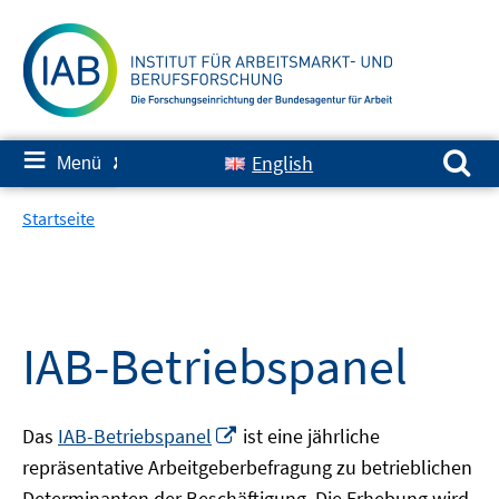
Springe
zum
Inhalt
Suchen nach:
≡
English
Menü
✘
Startseite
IAB-Betriebspanel
In
Das
IAB-Betriebspanel
ist eine jährliche
neuem
repräsentative Arbeitgeberbefragung zu betrieblichen
Fenster
Determinanten der Beschäftigung. Die Erhebung wird