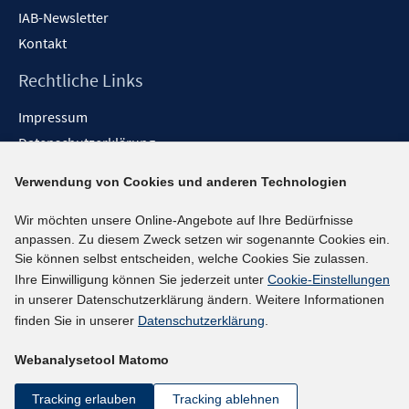
IAB-Newsletter
Kontakt
Rechtliche Links
Impressum
Datenschutzerklärung
Erklärung zur Barrierefreiheit
Verwendung von Cookies und anderen Technologien
Barrieren melden
Wir möchten unsere Online-Angebote auf Ihre Bedürfnisse
Social-Media-Kanäle
anpassen. Zu diesem Zweck setzen wir sogenannte Cookies ein.
Sie können selbst entscheiden, welche Cookies Sie zulassen.
BlueSky
Ihre Einwilligung können Sie jederzeit unter
Cookie-Einstellungen
YouTube
in unserer Datenschutzerklärung ändern. Weitere Informationen
LinkedIn
finden Sie in unserer
Datenschutzerklärung
.
XING
Webanalysetool Matomo
kununu
Netiquette
Tracking erlauben
Tracking ablehnen