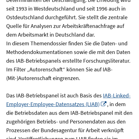
öffnen
seit 1993 in Westdeutschland und seit 1996 auch in
Ostdeutschland durchgeführt. Sie stellt die zentrale
Quelle für Analysen zur Arbeitskräftenachfrage auf
dem Arbeitsmarkt in Deutschland dar.
In diesem Themendossier finden Sie die Daten- und
Methodendokumentationen sowie die mit den Daten
des IAB-Betriebspanels erstellte Forschungsliteratur.
Im Filter „Autorenschaft“ können Sie auf IAB-
(Mit-)Autorenschaft eingrenzen.
Das IAB-Betriebspanel ist auch Basis des
IAB-Linked-
In
Employer-Employee-Datensatzes (LIAB)
, in dem
neuem
die Betriebsdaten aus dem IAB-Betriebspanel mit den
Fenster
zugehörigen Betriebs- und Personendaten aus den
öffnen
Prozessen der Bundesagentur für Arbeit verknüpft
sind. Veröffentlichungen zum LIAB finden sie im