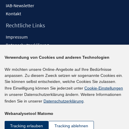
IAB-Newsletter
Kontakt
Rechtliche Links
Impressum
Datenschutzerklärung
Erklärung zur Barrierefreiheit
Verwendung von Cookies und anderen Technologien
Barrieren melden
Wir möchten unsere Online-Angebote auf Ihre Bedürfnisse
Social-Media-Kanäle
anpassen. Zu diesem Zweck setzen wir sogenannte Cookies ein.
Sie können selbst entscheiden, welche Cookies Sie zulassen.
BlueSky
Ihre Einwilligung können Sie jederzeit unter
Cookie-Einstellungen
YouTube
in unserer Datenschutzerklärung ändern. Weitere Informationen
LinkedIn
finden Sie in unserer
Datenschutzerklärung
.
XING
Webanalysetool Matomo
kununu
Netiquette
Tracking erlauben
Tracking ablehnen