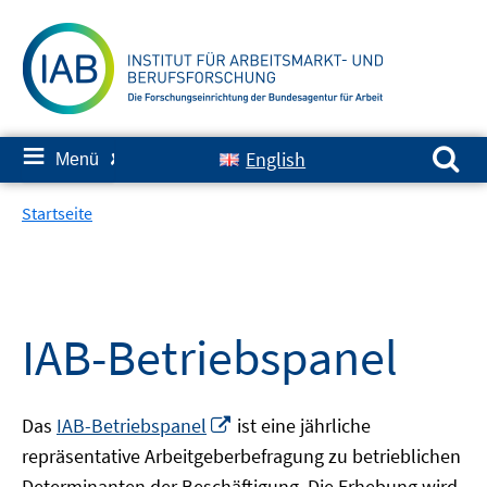
Springe
zum
Inhalt
Suchen nach:
≡
English
Menü
✘
Startseite
IAB-Betriebspanel
In
Das
IAB-Betriebspanel
ist eine jährliche
neuem
repräsentative Arbeitgeberbefragung zu betrieblichen
Fenster
Determinanten der Beschäftigung. Die Erhebung wird