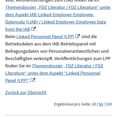
Themendossier „FDZ Literatur / FDZ Literature“ unter
dem Aspekt IAB-Linked-Employer-Employee-
Datensatz (LIAB) / Linked Employer-Employee Data
In
from the IAB
.
neuem
In
Beim
Linked Personnel Panel (LPP)
sind die
Fenster
neuem
Betriebsdaten aus dem IAB-Betriebspanel mit
öffnen
Fenster
Befragungsdaten von Personalverantwortlichen und
öffnen
Beschäftigten verknüpft. Veröffentlichungen zum LPP
finden Sie im
Themendossier „FDZ Literatur / FDZ
Literature“ unter dem Aspekt “Linked Personnel
In
Panel (LPP)“
.
neuem
Fenster
Zurück zur Übersicht
öffnen
Ergebnisse pro Seite:
20
|
50
|
100