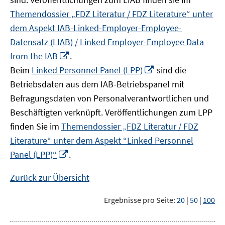
Themendossier „FDZ Literatur / FDZ Literature“ unter
dem Aspekt IAB-Linked-Employer-Employee-
Datensatz (LIAB) / Linked Employer-Employee Data
In
from the IAB
.
neuem
In
Beim
Linked Personnel Panel (LPP)
sind die
Fenster
neuem
Betriebsdaten aus dem IAB-Betriebspanel mit
öffnen
Fenster
Befragungsdaten von Personalverantwortlichen und
öffnen
Beschäftigten verknüpft. Veröffentlichungen zum LPP
finden Sie im
Themendossier „FDZ Literatur / FDZ
Literature“ unter dem Aspekt “Linked Personnel
In
Panel (LPP)“
.
neuem
Fenster
Zurück zur Übersicht
öffnen
Ergebnisse pro Seite:
20
|
50
|
100