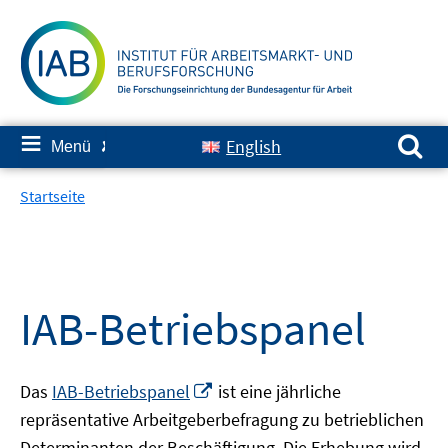
Springe
zum
Inhalt
Suchen nach:
≡
English
Menü
✘
Startseite
IAB-Betriebspanel
In
Das
IAB-Betriebspanel
ist eine jährliche
neuem
repräsentative Arbeitgeberbefragung zu betrieblichen
Fenster
Determinanten der Beschäftigung. Die Erhebung wird