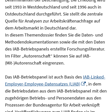
öffnen
seit 1993 in Westdeutschland und seit 1996 auch in
Ostdeutschland durchgeführt. Sie stellt die zentrale
Quelle für Analysen zur Arbeitskräftenachfrage auf
dem Arbeitsmarkt in Deutschland dar.
In diesem Themendossier finden Sie die Daten- und
Methodendokumentationen sowie die mit den Daten
des IAB-Betriebspanels erstellte Forschungsliteratur.
Im Filter „Autorenschaft“ können Sie auf IAB-
(Mit-)Autorenschaft eingrenzen.
Das IAB-Betriebspanel ist auch Basis des
IAB-Linked-
In
Employer-Employee-Datensatzes (LIAB)
, in dem
neuem
die Betriebsdaten aus dem IAB-Betriebspanel mit den
Fenster
zugehörigen Betriebs- und Personendaten aus den
öffnen
Prozessen der Bundesagentur für Arbeit verknüpft
sind. Veröffentlichungen zum LIAB finden sie im