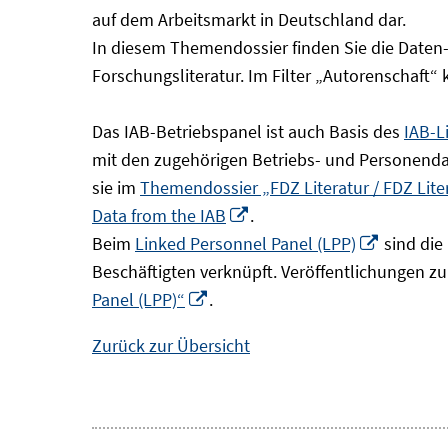
Fenster
auf dem Arbeitsmarkt in Deutschland dar.
öffnen
In diesem Themendossier finden Sie die Daten
Forschungsliteratur. Im Filter „Autorenschaft“
Das IAB-Betriebspanel ist auch Basis des
IAB-L
mit den zugehörigen Betriebs- und Personendat
sie im
Themendossier „FDZ Literatur / FDZ Lit
In
Data from the IAB
.
neuem
In
Beim
Linked Personnel Panel (LPP)
sind die
Fenster
neuem
Beschäftigten verknüpft. Veröffentlichungen z
In
öffnen
Fenster
Panel (LPP)“
.
neuem
öffnen
Zurück zur Übersicht
Fenster
öffnen