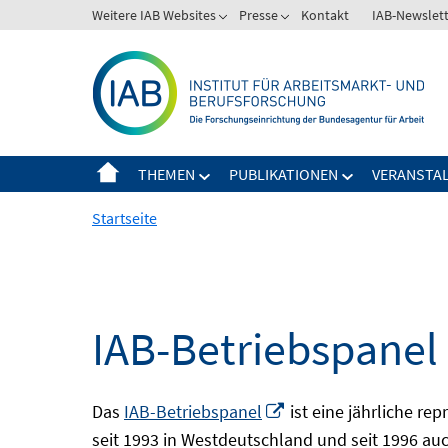
Springe
Weitere IAB Websites
Presse
Kontakt
IAB-Newslet
zum
Inhalt
THEMEN
PUBLIKATIONEN
VERANSTA
Startseite
IAB-Betriebspanel
In
Das
IAB-Betriebspanel
ist eine jährliche re
neuem
seit 1993 in Westdeutschland und seit 1996 auch