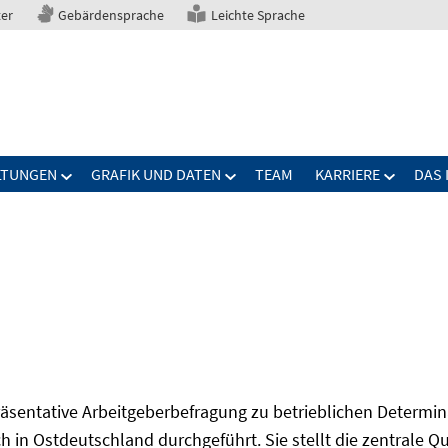
ter
Gebärdensprache
Leichte Sprache
LTUNGEN
GRAFIK UND DATEN
TEAM
KARRIERE
DAS 
präsentative Arbeitgeberbefragung zu betrieblichen Determi
 in Ostdeutschland durchgeführt. Sie stellt die zentrale Qu