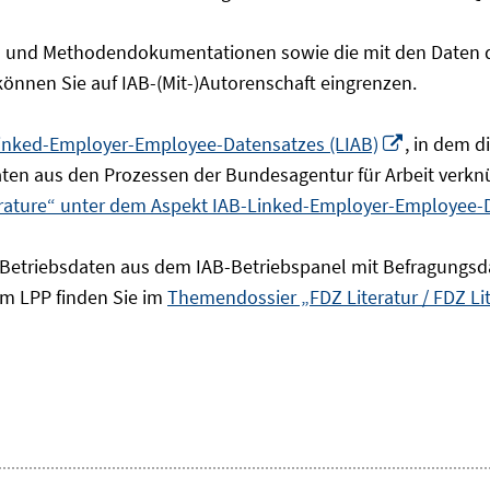
- und Methodendokumentationen sowie die mit den Daten de
 können Sie auf IAB-(Mit-)Autorenschaft eingrenzen.
In
inked-Employer-Employee-Datensatzes (LIAB)
, in dem 
neuem
en aus den Prozessen der Bundesagentur für Arbeit verknü
Fenster
erature“ unter dem Aspekt IAB-Linked-Employer-Employee-
öffnen
 Betriebsdaten aus dem IAB-Betriebspanel mit Befragungsd
um LPP finden Sie im
Themendossier „FDZ Literatur / FDZ Li