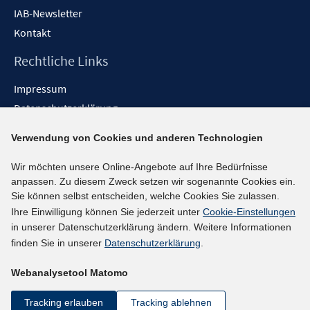
IAB-Newsletter
Kontakt
Rechtliche Links
Impressum
Datenschutzerklärung
Erklärung zur Barrierefreiheit
Verwendung von Cookies und anderen Technologien
Barrieren melden
Wir möchten unsere Online-Angebote auf Ihre Bedürfnisse
Social-Media-Kanäle
anpassen. Zu diesem Zweck setzen wir sogenannte Cookies ein.
Sie können selbst entscheiden, welche Cookies Sie zulassen.
BlueSky
Ihre Einwilligung können Sie jederzeit unter
Cookie-Einstellungen
YouTube
in unserer Datenschutzerklärung ändern. Weitere Informationen
LinkedIn
finden Sie in unserer
Datenschutzerklärung
.
XING
Webanalysetool Matomo
kununu
Netiquette
Tracking erlauben
Tracking ablehnen