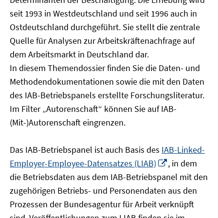
öffnen
seit 1993 in Westdeutschland und seit 1996 auch in
Ostdeutschland durchgeführt. Sie stellt die zentrale
Quelle für Analysen zur Arbeitskräftenachfrage auf
dem Arbeitsmarkt in Deutschland dar.
In diesem Themendossier finden Sie die Daten- und
Methodendokumentationen sowie die mit den Daten
des IAB-Betriebspanels erstellte Forschungsliteratur.
Im Filter „Autorenschaft“ können Sie auf IAB-
(Mit-)Autorenschaft eingrenzen.
Das IAB-Betriebspanel ist auch Basis des
IAB-Linked-
In
Employer-Employee-Datensatzes (LIAB)
, in dem
neuem
die Betriebsdaten aus dem IAB-Betriebspanel mit den
Fenster
zugehörigen Betriebs- und Personendaten aus den
öffnen
Prozessen der Bundesagentur für Arbeit verknüpft
sind. Veröffentlichungen zum LIAB finden sie im