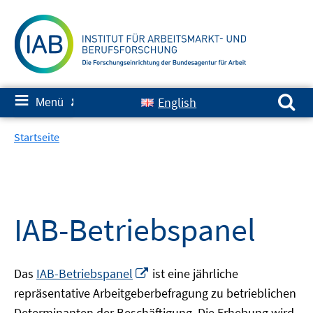
Springe
zum
Inhalt
Suchen nach:
≡
English
Menü
✘
Startseite
IAB-Betriebspanel
In
Das
IAB-Betriebspanel
ist eine jährliche
neuem
repräsentative Arbeitgeberbefragung zu betrieblichen
Fenster
Determinanten der Beschäftigung. Die Erhebung wird