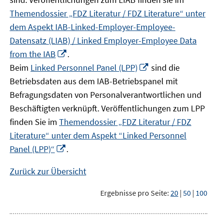
Themendossier „FDZ Literatur / FDZ Literature“ unter
dem Aspekt IAB-Linked-Employer-Employee-
Datensatz (LIAB) / Linked Employer-Employee Data
In
from the IAB
.
neuem
In
Beim
Linked Personnel Panel (LPP)
sind die
Fenster
neuem
Betriebsdaten aus dem IAB-Betriebspanel mit
öffnen
Fenster
Befragungsdaten von Personalverantwortlichen und
öffnen
Beschäftigten verknüpft. Veröffentlichungen zum LPP
finden Sie im
Themendossier „FDZ Literatur / FDZ
Literature“ unter dem Aspekt “Linked Personnel
In
Panel (LPP)“
.
neuem
Fenster
Zurück zur Übersicht
öffnen
Ergebnisse pro Seite:
20
|
50
|
100