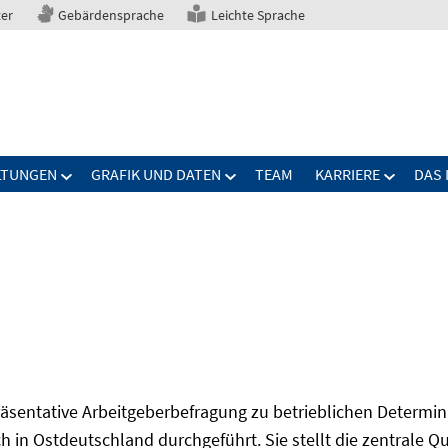
ter
Gebärdensprache
Leichte Sprache
LTUNGEN
GRAFIK UND DATEN
TEAM
KARRIERE
DAS 
präsentative Arbeitgeberbefragung zu betrieblichen Determi
 in Ostdeutschland durchgeführt. Sie stellt die zentrale Qu