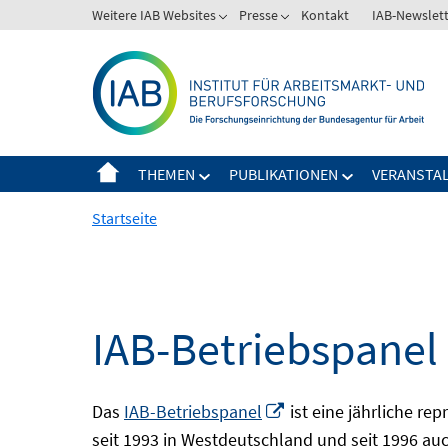
Springe
Weitere IAB Websites
Presse
Kontakt
IAB-Newslet
zum
Inhalt
THEMEN
PUBLIKATIONEN
VERANSTA
Startseite
IAB-Betriebspanel
In
Das
IAB-Betriebspanel
ist eine jährliche re
neuem
seit 1993 in Westdeutschland und seit 1996 auch