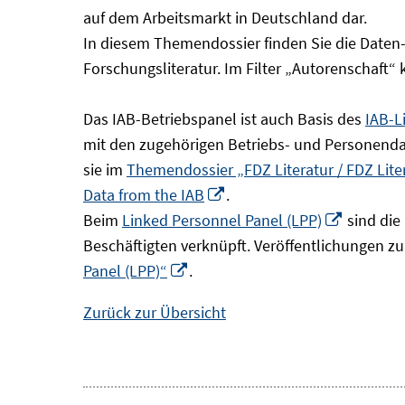
Fenster
auf dem Arbeitsmarkt in Deutschland dar.
öffnen
In diesem Themendossier finden Sie die Daten
Forschungsliteratur. Im Filter „Autorenschaft“
Das IAB-Betriebspanel ist auch Basis des
IAB-L
mit den zugehörigen Betriebs- und Personendat
sie im
Themendossier „FDZ Literatur / FDZ Lit
In
Data from the IAB
.
neuem
In
Beim
Linked Personnel Panel (LPP)
sind die
Fenster
neuem
Beschäftigten verknüpft. Veröffentlichungen z
In
öffnen
Fenster
Panel (LPP)“
.
neuem
öffnen
Zurück zur Übersicht
Fenster
öffnen