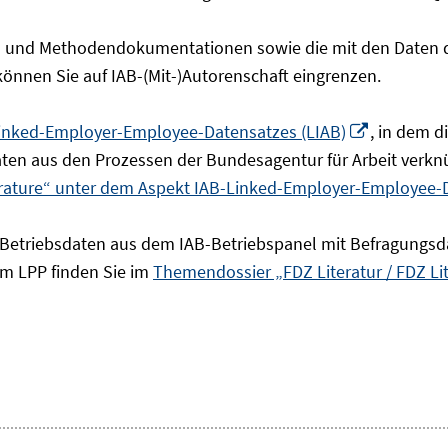
- und Methodendokumentationen sowie die mit den Daten de
 können Sie auf IAB-(Mit-)Autorenschaft eingrenzen.
In
inked-Employer-Employee-Datensatzes (LIAB)
, in dem 
neuem
en aus den Prozessen der Bundesagentur für Arbeit verknü
Fenster
erature“ unter dem Aspekt IAB-Linked-Employer-Employee-
öffnen
 Betriebsdaten aus dem IAB-Betriebspanel mit Befragungsd
um LPP finden Sie im
Themendossier „FDZ Literatur / FDZ Li