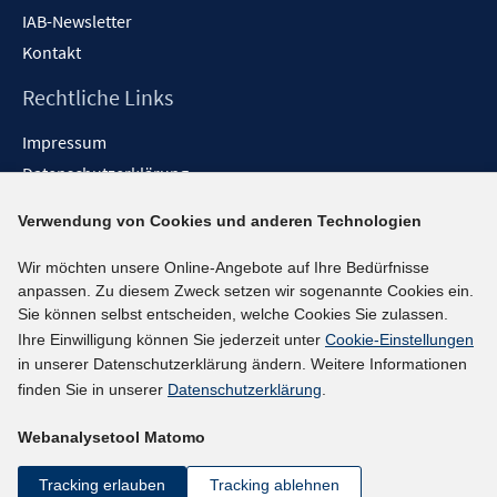
IAB-Newsletter
Kontakt
Rechtliche Links
Impressum
Datenschutzerklärung
Erklärung zur Barrierefreiheit
Verwendung von Cookies und anderen Technologien
Barrieren melden
Wir möchten unsere Online-Angebote auf Ihre Bedürfnisse
Social-Media-Kanäle
anpassen. Zu diesem Zweck setzen wir sogenannte Cookies ein.
Sie können selbst entscheiden, welche Cookies Sie zulassen.
BlueSky
Ihre Einwilligung können Sie jederzeit unter
Cookie-Einstellungen
YouTube
in unserer Datenschutzerklärung ändern. Weitere Informationen
LinkedIn
finden Sie in unserer
Datenschutzerklärung
.
XING
Webanalysetool Matomo
kununu
Netiquette
Tracking erlauben
Tracking ablehnen