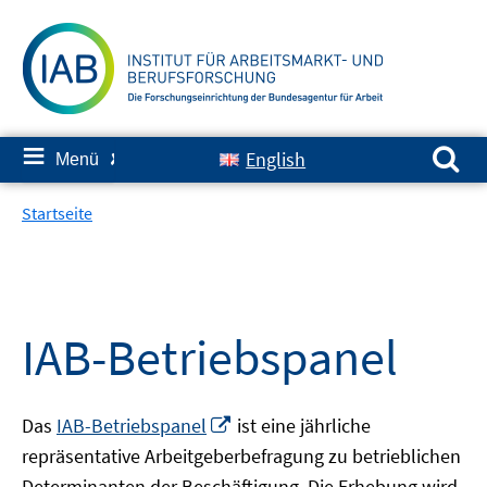
Springe
zum
Inhalt
Suchen nach:
≡
English
Menü
✘
Startseite
IAB-Betriebspanel
In
Das
IAB-Betriebspanel
ist eine jährliche
neuem
repräsentative Arbeitgeberbefragung zu betrieblichen
Fenster
Determinanten der Beschäftigung. Die Erhebung wird