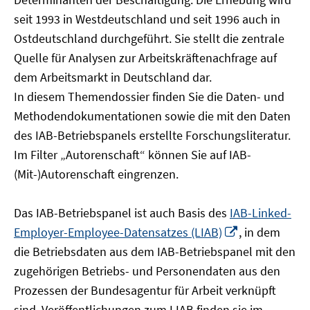
öffnen
seit 1993 in Westdeutschland und seit 1996 auch in
Ostdeutschland durchgeführt. Sie stellt die zentrale
Quelle für Analysen zur Arbeitskräftenachfrage auf
dem Arbeitsmarkt in Deutschland dar.
In diesem Themendossier finden Sie die Daten- und
Methodendokumentationen sowie die mit den Daten
des IAB-Betriebspanels erstellte Forschungsliteratur.
Im Filter „Autorenschaft“ können Sie auf IAB-
(Mit-)Autorenschaft eingrenzen.
Das IAB-Betriebspanel ist auch Basis des
IAB-Linked-
In
Employer-Employee-Datensatzes (LIAB)
, in dem
neuem
die Betriebsdaten aus dem IAB-Betriebspanel mit den
Fenster
zugehörigen Betriebs- und Personendaten aus den
öffnen
Prozessen der Bundesagentur für Arbeit verknüpft
sind. Veröffentlichungen zum LIAB finden sie im