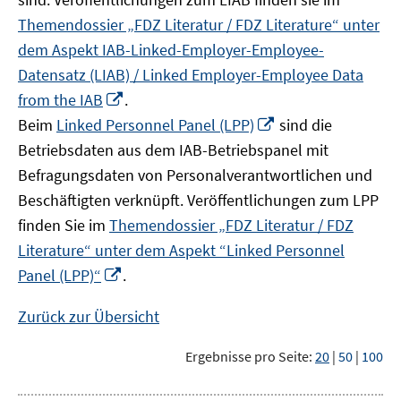
Themendossier „FDZ Literatur / FDZ Literature“ unter
dem Aspekt IAB-Linked-Employer-Employee-
Datensatz (LIAB) / Linked Employer-Employee Data
In
from the IAB
.
neuem
In
Beim
Linked Personnel Panel (LPP)
sind die
Fenster
neuem
Betriebsdaten aus dem IAB-Betriebspanel mit
öffnen
Fenster
Befragungsdaten von Personalverantwortlichen und
öffnen
Beschäftigten verknüpft. Veröffentlichungen zum LPP
finden Sie im
Themendossier „FDZ Literatur / FDZ
Literature“ unter dem Aspekt “Linked Personnel
In
Panel (LPP)“
.
neuem
Fenster
Zurück zur Übersicht
öffnen
Ergebnisse pro Seite:
20
|
50
|
100