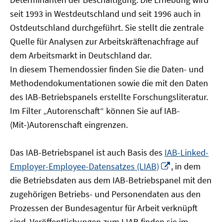
öffnen
seit 1993 in Westdeutschland und seit 1996 auch in
Ostdeutschland durchgeführt. Sie stellt die zentrale
Quelle für Analysen zur Arbeitskräftenachfrage auf
dem Arbeitsmarkt in Deutschland dar.
In diesem Themendossier finden Sie die Daten- und
Methodendokumentationen sowie die mit den Daten
des IAB-Betriebspanels erstellte Forschungsliteratur.
Im Filter „Autorenschaft“ können Sie auf IAB-
(Mit-)Autorenschaft eingrenzen.
Das IAB-Betriebspanel ist auch Basis des
IAB-Linked-
In
Employer-Employee-Datensatzes (LIAB)
, in dem
neuem
die Betriebsdaten aus dem IAB-Betriebspanel mit den
Fenster
zugehörigen Betriebs- und Personendaten aus den
öffnen
Prozessen der Bundesagentur für Arbeit verknüpft
sind. Veröffentlichungen zum LIAB finden sie im