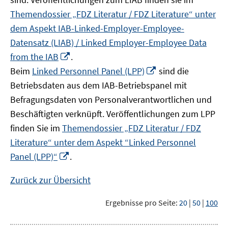
Themendossier „FDZ Literatur / FDZ Literature“ unter
dem Aspekt IAB-Linked-Employer-Employee-
Datensatz (LIAB) / Linked Employer-Employee Data
In
from the IAB
.
neuem
In
Beim
Linked Personnel Panel (LPP)
sind die
Fenster
neuem
Betriebsdaten aus dem IAB-Betriebspanel mit
öffnen
Fenster
Befragungsdaten von Personalverantwortlichen und
öffnen
Beschäftigten verknüpft. Veröffentlichungen zum LPP
finden Sie im
Themendossier „FDZ Literatur / FDZ
Literature“ unter dem Aspekt “Linked Personnel
In
Panel (LPP)“
.
neuem
Fenster
Zurück zur Übersicht
öffnen
Ergebnisse pro Seite:
20
|
50
|
100