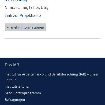
Nimczik, Jan; Leber, Ute;
Link zur Projektseite
mehr Informationen
Footer
Das IAB
Inhalt
Institut für Arbeitsmarkt- und Berufsforschung (IAB) – unser
Leitbild
Institutsleitung
Graduiertenprogramm
Befragungen