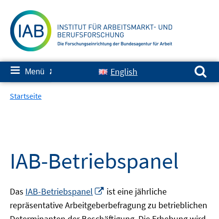
Springe
zum
Inhalt
Suchen nach:
≡
English
Menü
✘
Startseite
IAB-Betriebspanel
In
Das
IAB-Betriebspanel
ist eine jährliche
neuem
repräsentative Arbeitgeberbefragung zu betrieblichen
Fenster
Determinanten der Beschäftigung. Die Erhebung wird