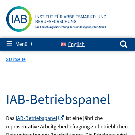
Springe
zum
Inhalt
Suchen nach:
≡
English
Menü
✘
Startseite
IAB-Betriebspanel
In
Das
IAB-Betriebspanel
ist eine jährliche
neuem
repräsentative Arbeitgeberbefragung zu betrieblichen
Fenster
Determinanten der Beschäftigung. Die Erhebung wird