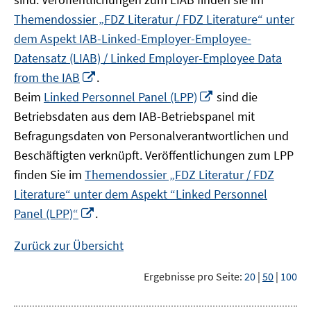
Themendossier „FDZ Literatur / FDZ Literature“ unter
dem Aspekt IAB-Linked-Employer-Employee-
Datensatz (LIAB) / Linked Employer-Employee Data
In
from the IAB
.
neuem
In
Beim
Linked Personnel Panel (LPP)
sind die
Fenster
neuem
Betriebsdaten aus dem IAB-Betriebspanel mit
öffnen
Fenster
Befragungsdaten von Personalverantwortlichen und
öffnen
Beschäftigten verknüpft. Veröffentlichungen zum LPP
finden Sie im
Themendossier „FDZ Literatur / FDZ
Literature“ unter dem Aspekt “Linked Personnel
In
Panel (LPP)“
.
neuem
Fenster
Zurück zur Übersicht
öffnen
Ergebnisse pro Seite:
20
|
50
|
100