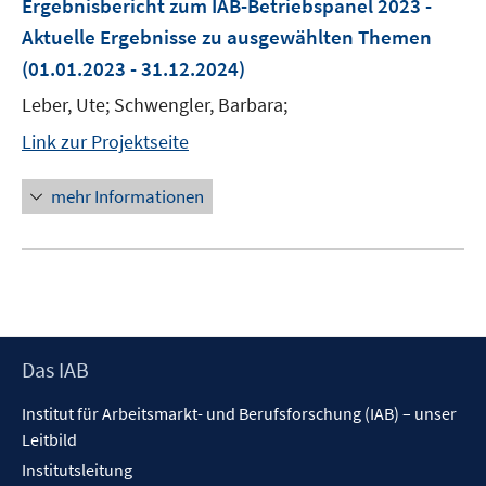
Ergebnisbericht zum IAB-Betriebspanel 2023 -
Aktuelle Ergebnisse zu ausgewählten Themen
(01.01.2023 - 31.12.2024)
Leber, Ute; Schwengler, Barbara;
Link zur Projektseite
mehr Informationen
Footer
Das IAB
Inhalt
Institut für Arbeitsmarkt- und Berufsforschung (IAB) – unser
Leitbild
Institutsleitung