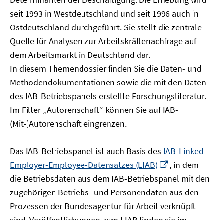
öffnen
seit 1993 in Westdeutschland und seit 1996 auch in
Ostdeutschland durchgeführt. Sie stellt die zentrale
Quelle für Analysen zur Arbeitskräftenachfrage auf
dem Arbeitsmarkt in Deutschland dar.
In diesem Themendossier finden Sie die Daten- und
Methodendokumentationen sowie die mit den Daten
des IAB-Betriebspanels erstellte Forschungsliteratur.
Im Filter „Autorenschaft“ können Sie auf IAB-
(Mit-)Autorenschaft eingrenzen.
Das IAB-Betriebspanel ist auch Basis des
IAB-Linked-
In
Employer-Employee-Datensatzes (LIAB)
, in dem
neuem
die Betriebsdaten aus dem IAB-Betriebspanel mit den
Fenster
zugehörigen Betriebs- und Personendaten aus den
öffnen
Prozessen der Bundesagentur für Arbeit verknüpft
sind. Veröffentlichungen zum LIAB finden sie im