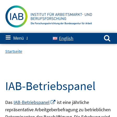
Springe
zum
Inhalt
Suchen nach:
≡
English
Menü
✘
Startseite
IAB-Betriebspanel
In
Das
IAB-Betriebspanel
ist eine jährliche
neuem
repräsentative Arbeitgeberbefragung zu betrieblichen
Fenster
Determinanten der Beschäftigung. Die Erhebung wird