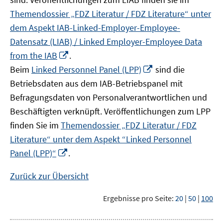
Themendossier „FDZ Literatur / FDZ Literature“ unter
dem Aspekt IAB-Linked-Employer-Employee-
Datensatz (LIAB) / Linked Employer-Employee Data
In
from the IAB
.
neuem
In
Beim
Linked Personnel Panel (LPP)
sind die
Fenster
neuem
Betriebsdaten aus dem IAB-Betriebspanel mit
öffnen
Fenster
Befragungsdaten von Personalverantwortlichen und
öffnen
Beschäftigten verknüpft. Veröffentlichungen zum LPP
finden Sie im
Themendossier „FDZ Literatur / FDZ
Literature“ unter dem Aspekt “Linked Personnel
In
Panel (LPP)“
.
neuem
Fenster
Zurück zur Übersicht
öffnen
Ergebnisse pro Seite:
20
|
50
|
100