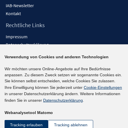
IAB-Newsletter
Kontakt
Rechtliche Links
Impressum
Datenschutzerklärung
Erklärung zur Barrierefreiheit
Verwendung von Cookies und anderen Technologien
Barrieren melden
Wir möchten unsere Online-Angebote auf Ihre Bedürfnisse
Social-Media-Kanäle
anpassen. Zu diesem Zweck setzen wir sogenannte Cookies ein.
Sie können selbst entscheiden, welche Cookies Sie zulassen.
BlueSky
Ihre Einwilligung können Sie jederzeit unter
Cookie-Einstellungen
YouTube
in unserer Datenschutzerklärung ändern. Weitere Informationen
LinkedIn
finden Sie in unserer
Datenschutzerklärung
.
XING
Webanalysetool Matomo
kununu
Netiquette
Tracking erlauben
Tracking ablehnen