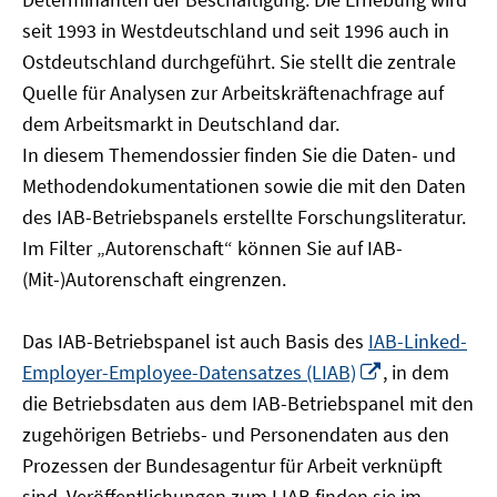
öffnen
seit 1993 in Westdeutschland und seit 1996 auch in
Ostdeutschland durchgeführt. Sie stellt die zentrale
Quelle für Analysen zur Arbeitskräftenachfrage auf
dem Arbeitsmarkt in Deutschland dar.
In diesem Themendossier finden Sie die Daten- und
Methodendokumentationen sowie die mit den Daten
des IAB-Betriebspanels erstellte Forschungsliteratur.
Im Filter „Autorenschaft“ können Sie auf IAB-
(Mit-)Autorenschaft eingrenzen.
Das IAB-Betriebspanel ist auch Basis des
IAB-Linked-
In
Employer-Employee-Datensatzes (LIAB)
, in dem
neuem
die Betriebsdaten aus dem IAB-Betriebspanel mit den
Fenster
zugehörigen Betriebs- und Personendaten aus den
öffnen
Prozessen der Bundesagentur für Arbeit verknüpft
sind. Veröffentlichungen zum LIAB finden sie im