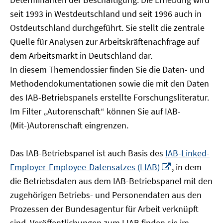
öffnen
seit 1993 in Westdeutschland und seit 1996 auch in
Ostdeutschland durchgeführt. Sie stellt die zentrale
Quelle für Analysen zur Arbeitskräftenachfrage auf
dem Arbeitsmarkt in Deutschland dar.
In diesem Themendossier finden Sie die Daten- und
Methodendokumentationen sowie die mit den Daten
des IAB-Betriebspanels erstellte Forschungsliteratur.
Im Filter „Autorenschaft“ können Sie auf IAB-
(Mit-)Autorenschaft eingrenzen.
Das IAB-Betriebspanel ist auch Basis des
IAB-Linked-
In
Employer-Employee-Datensatzes (LIAB)
, in dem
neuem
die Betriebsdaten aus dem IAB-Betriebspanel mit den
Fenster
zugehörigen Betriebs- und Personendaten aus den
öffnen
Prozessen der Bundesagentur für Arbeit verknüpft
sind. Veröffentlichungen zum LIAB finden sie im