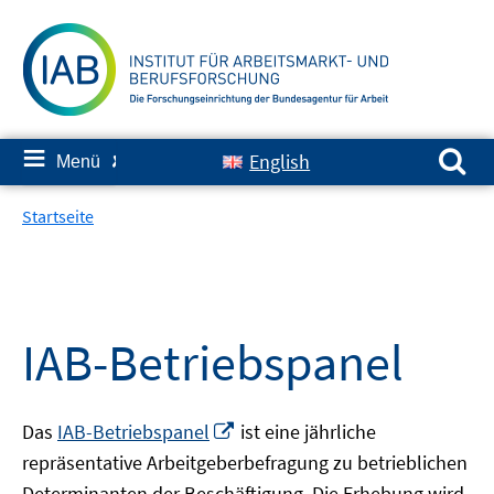
Springe
zum
Inhalt
Suchen nach:
≡
English
Menü
✘
Startseite
IAB-Betriebspanel
In
Das
IAB-Betriebspanel
ist eine jährliche
neuem
repräsentative Arbeitgeberbefragung zu betrieblichen
Fenster
Determinanten der Beschäftigung. Die Erhebung wird