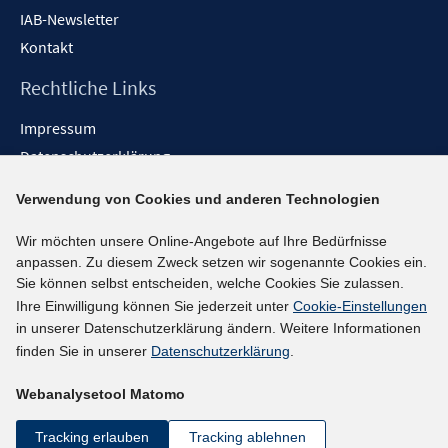
IAB-Newsletter
Kontakt
Rechtliche Links
Impressum
Datenschutzerklärung
Erklärung zur Barrierefreiheit
Verwendung von Cookies und anderen Technologien
Barrieren melden
Wir möchten unsere Online-Angebote auf Ihre Bedürfnisse
Social-Media-Kanäle
anpassen. Zu diesem Zweck setzen wir sogenannte Cookies ein.
Sie können selbst entscheiden, welche Cookies Sie zulassen.
BlueSky
Ihre Einwilligung können Sie jederzeit unter
Cookie-Einstellungen
YouTube
in unserer Datenschutzerklärung ändern. Weitere Informationen
LinkedIn
finden Sie in unserer
Datenschutzerklärung
.
XING
Webanalysetool Matomo
kununu
Netiquette
Tracking erlauben
Tracking ablehnen