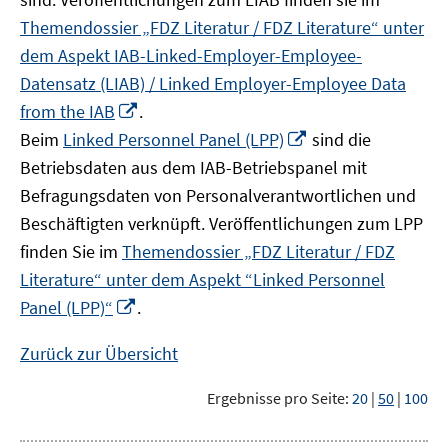
Themendossier „FDZ Literatur / FDZ Literature“ unter
dem Aspekt IAB-Linked-Employer-Employee-
Datensatz (LIAB) / Linked Employer-Employee Data
In
from the IAB
.
neuem
In
Beim
Linked Personnel Panel (LPP)
sind die
Fenster
neuem
Betriebsdaten aus dem IAB-Betriebspanel mit
öffnen
Fenster
Befragungsdaten von Personalverantwortlichen und
öffnen
Beschäftigten verknüpft. Veröffentlichungen zum LPP
finden Sie im
Themendossier „FDZ Literatur / FDZ
Literature“ unter dem Aspekt “Linked Personnel
In
Panel (LPP)“
.
neuem
Fenster
Zurück zur Übersicht
öffnen
Ergebnisse pro Seite:
20
|
50
|
100