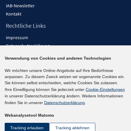
IAB-Newsletter
Kontakt
Rechtliche Links
Impressum
Datenschutzerklärung
Erklärung zur Barrierefreiheit
Verwendung von Cookies und anderen Technologien
Barrieren melden
Wir möchten unsere Online-Angebote auf Ihre Bedürfnisse
Social-Media-Kanäle
anpassen. Zu diesem Zweck setzen wir sogenannte Cookies ein.
Sie können selbst entscheiden, welche Cookies Sie zulassen.
BlueSky
Ihre Einwilligung können Sie jederzeit unter
Cookie-Einstellungen
YouTube
in unserer Datenschutzerklärung ändern. Weitere Informationen
LinkedIn
finden Sie in unserer
Datenschutzerklärung
.
XING
Webanalysetool Matomo
kununu
Netiquette
Tracking erlauben
Tracking ablehnen