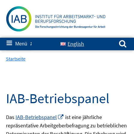
Springe
zum
Inhalt
Suchen nach:
≡
English
Menü
✘
Startseite
IAB-Betriebspanel
In
Das
IAB-Betriebspanel
ist eine jährliche
neuem
repräsentative Arbeitgeberbefragung zu betrieblichen
Fenster
Determinanten der Beschäftigung. Die Erhebung wird