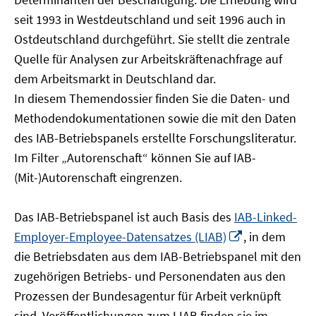
öffnen
seit 1993 in Westdeutschland und seit 1996 auch in
Ostdeutschland durchgeführt. Sie stellt die zentrale
Quelle für Analysen zur Arbeitskräftenachfrage auf
dem Arbeitsmarkt in Deutschland dar.
In diesem Themendossier finden Sie die Daten- und
Methodendokumentationen sowie die mit den Daten
des IAB-Betriebspanels erstellte Forschungsliteratur.
Im Filter „Autorenschaft“ können Sie auf IAB-
(Mit-)Autorenschaft eingrenzen.
Das IAB-Betriebspanel ist auch Basis des
IAB-Linked-
In
Employer-Employee-Datensatzes (LIAB)
, in dem
neuem
die Betriebsdaten aus dem IAB-Betriebspanel mit den
Fenster
zugehörigen Betriebs- und Personendaten aus den
öffnen
Prozessen der Bundesagentur für Arbeit verknüpft
sind. Veröffentlichungen zum LIAB finden sie im