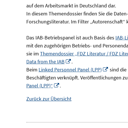
Fenster
auf dem Arbeitsmarkt in Deutschland dar.
öffnen
In diesem Themendossier finden Sie die Daten
Forschungsliteratur. Im Filter „Autorenschaft“
Das IAB-Betriebspanel ist auch Basis des
IAB-L
mit den zugehörigen Betriebs- und Personendat
sie im
Themendossier „FDZ Literatur / FDZ Lit
In
Data from the IAB
.
neuem
In
Beim
Linked Personnel Panel (LPP)
sind die
Fenster
neuem
Beschäftigten verknüpft. Veröffentlichungen z
In
öffnen
Fenster
Panel (LPP)“
.
neuem
öffnen
Zurück zur Übersicht
Fenster
öffnen