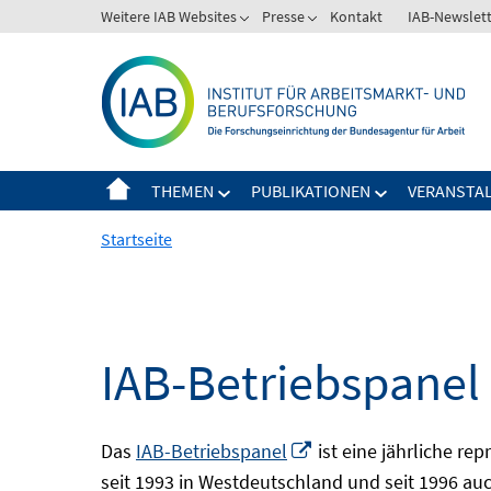
Springe
Weitere IAB Websites
Presse
Kontakt
IAB-Newslet
zum
Inhalt
THEMEN
PUBLIKATIONEN
VERANSTA
Startseite
IAB-Betriebspanel
In
Das
IAB-Betriebspanel
ist eine jährliche re
neuem
seit 1993 in Westdeutschland und seit 1996 auch