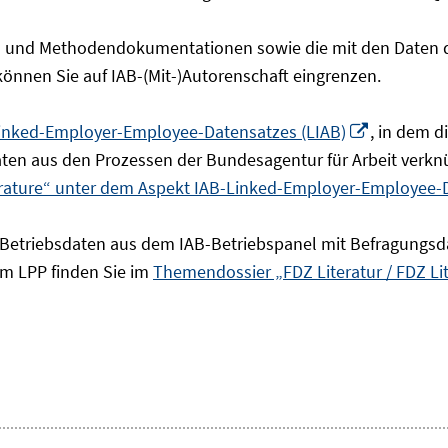
- und Methodendokumentationen sowie die mit den Daten de
 können Sie auf IAB-(Mit-)Autorenschaft eingrenzen.
In
inked-Employer-Employee-Datensatzes (LIAB)
, in dem 
neuem
en aus den Prozessen der Bundesagentur für Arbeit verknü
Fenster
erature“ unter dem Aspekt IAB-Linked-Employer-Employee-
öffnen
 Betriebsdaten aus dem IAB-Betriebspanel mit Befragungsd
um LPP finden Sie im
Themendossier „FDZ Literatur / FDZ Li