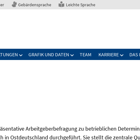
ter
Gebärdensprache
Leichte Sprache
LTUNGEN
GRAFIK UND DATEN
TEAM
KARRIERE
DAS 
präsentative Arbeitgeberbefragung zu betrieblichen Determi
 in Ostdeutschland durchgeführt. Sie stellt die zentrale Qu