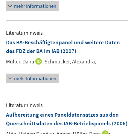
u
u
n
mehr Informationen
e
e
e
m
m
u
F
F
e
e
e
Literaturhinweis
m
n
n
F
Das BA-Beschäftigtenpanel und weitere Daten
s
s
e
des FDZ der BA im IAB
(2007)
t
t
n
e
e
I
Müller, Dana
;
Schmucker, Alexandra;
s
r
r
n
t
ö
ö
n
e
mehr Informationen
f
f
e
r
f
f
u
ö
n
n
e
f
e
e
m
f
Literaturhinweis
n
n
F
n
Aufbereitung eines Paneldatensatzes aus den
e
e
Querschnittsdaten des IAB-Betriebspanels
(2006)
n
n
s
I
Alda, Holger;
Dundler, Agnes;
Müller, Dana
;