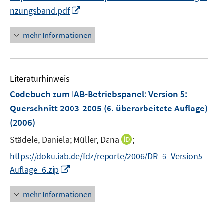
e
r
n
f
I
nzungsband.pdf
u
ö
e
n
n
e
f
u
e
n
mehr Informationen
m
f
e
n
e
F
n
m
u
e
e
F
e
n
n
e
Literaturhinweis
m
s
n
F
Codebuch zum IAB-Betriebspanel
:
Version 5:
t
s
e
e
Querschnitt 2003-2005 (6. überarbeitete Auflage)
t
n
r
e
(2006)
s
ö
r
t
I
Städele, Daniela;
Müller, Dana
;
f
ö
e
n
f
f
https://doku.iab.de/fdz/reporte/2006/DR_6_Version5_
r
n
n
f
I
Auflage_6.zip
ö
e
e
n
n
f
u
n
e
n
mehr Informationen
f
e
n
e
n
m
u