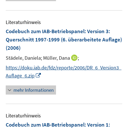
n
e
n
m
u
e
F
e
n
e
Literaturhinweis
m
n
F
Codebuch zum IAB-Betriebspanel
:
Version 3:
s
e
Querschnitt 1997-1999 (6. überarbeitete Auflage)
t
n
e
(2006)
s
r
t
I
Städele, Daniela;
Müller, Dana
;
ö
e
n
f
https://doku.iab.de/fdz/reporte/2006/DR_6_Version3_
r
n
f
I
Auflage_6.zip
ö
e
n
n
f
u
e
n
mehr Informationen
f
e
n
e
n
m
u
e
F
e
n
e
Literaturhinweis
m
n
F
Codebuch zum IAB-Betriebspanel
:
Version 1:
s