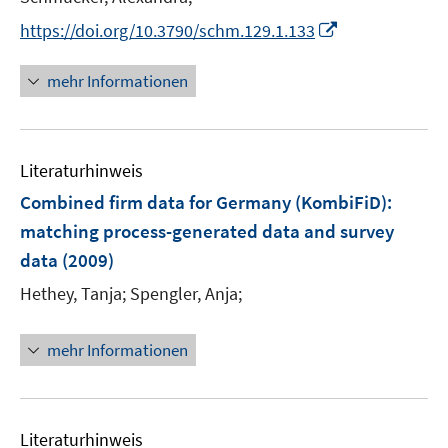
f
n
n
e
f
I
https://doi.org/10.3790/schm.129.1.133
e
e
r
n
n
u
u
ö
e
n
mehr Informationen
e
e
f
n
e
m
m
f
u
F
F
n
e
e
e
e
Literaturhinweis
m
n
n
n
F
Combined firm data for Germany (KombiFiD)
:
s
s
e
matching process-generated data and survey
t
t
n
e
e
data
(2009)
s
r
r
t
Hethey, Tanja;
Spengler, Anja;
ö
ö
e
f
f
r
mehr Informationen
f
f
ö
n
n
f
e
e
f
n
n
n
Literaturhinweis