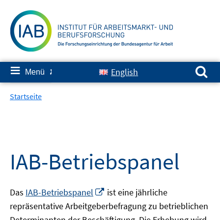
Springe
zum
Inhalt
Suchen nach:
≡
English
Menü
✘
Startseite
IAB-Betriebspanel
In
Das
IAB-Betriebspanel
ist eine jährliche
neuem
repräsentative Arbeitgeberbefragung zu betrieblichen
Fenster
Determinanten der Beschäftigung. Die Erhebung wird