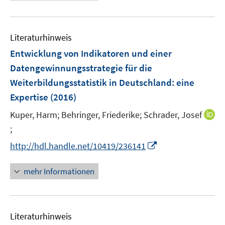
e
f
e
f
u
n
m
f
e
e
F
n
Literaturhinweis
m
n
e
e
F
Entwicklung von Indikatoren und einer
n
n
e
Datengewinnungsstrategie für die
s
n
Weiterbildungsstatistik in Deutschland
t
:
eine
s
e
Expertise
(2016)
t
r
e
Kuper, Harm;
Behringer, Friederike;
Schrader, Josef
ö
r
;
I
f
ö
n
f
I
http://hdl.handle.net/10419/236141
f
n
n
n
f
e
e
n
n
mehr Informationen
u
n
e
e
e
u
n
m
e
F
Literaturhinweis
m