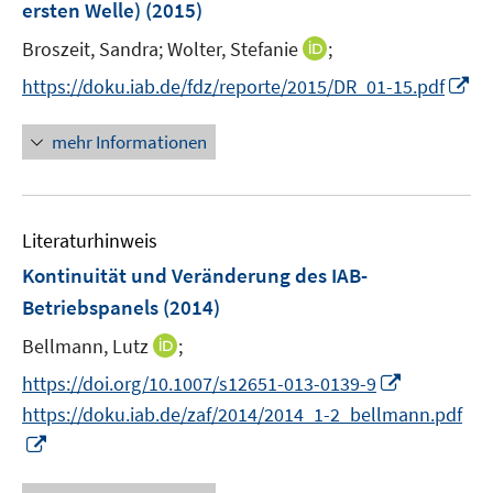
ersten Welle)
(2015)
t
ö
e
I
Broszeit, Sandra;
Wolter, Stefanie
;
f
r
n
f
I
https://doku.iab.de/fdz/reporte/2015/DR_01-15.pdf
ö
n
n
n
f
e
e
n
mehr Informationen
f
u
n
e
n
e
u
e
m
e
n
F
Literaturhinweis
m
e
F
Kontinuität und Veränderung des IAB-
n
e
Betriebspanels
(2014)
s
n
t
I
Bellmann, Lutz
;
s
e
n
t
I
https://doi.org/10.1007/s12651-013-0139-9
r
n
e
n
https://doku.iab.de/zaf/2014/2014_1-2_bellmann.pdf
ö
e
r
n
I
f
u
ö
e
n
f
e
f
u