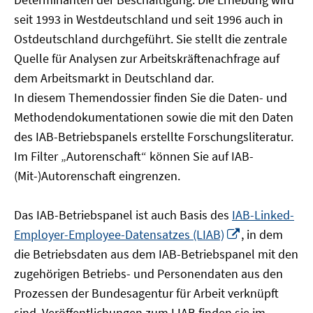
öffnen
seit 1993 in Westdeutschland und seit 1996 auch in
Ostdeutschland durchgeführt. Sie stellt die zentrale
Quelle für Analysen zur Arbeitskräftenachfrage auf
dem Arbeitsmarkt in Deutschland dar.
In diesem Themendossier finden Sie die Daten- und
Methodendokumentationen sowie die mit den Daten
des IAB-Betriebspanels erstellte Forschungsliteratur.
Im Filter „Autorenschaft“ können Sie auf IAB-
(Mit-)Autorenschaft eingrenzen.
Das IAB-Betriebspanel ist auch Basis des
IAB-Linked-
In
Employer-Employee-Datensatzes (LIAB)
, in dem
neuem
die Betriebsdaten aus dem IAB-Betriebspanel mit den
Fenster
zugehörigen Betriebs- und Personendaten aus den
öffnen
Prozessen der Bundesagentur für Arbeit verknüpft
sind. Veröffentlichungen zum LIAB finden sie im