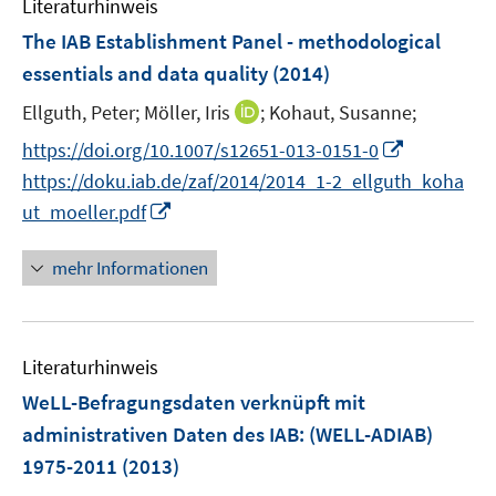
Literaturhinweis
m
s
s
n
F
The IAB Establishment Panel - methodological
t
t
s
e
e
e
essentials and data quality
(2014)
t
n
r
r
e
I
Ellguth, Peter;
Möller, Iris
;
Kohaut, Susanne;
s
ö
ö
r
n
t
f
f
I
https://doi.org/10.1007/s12651-013-0151-0
ö
n
e
f
f
n
f
https://doku.iab.de/zaf/2014/2014_1-2_ellguth_koha
e
r
n
n
n
f
I
ut_moeller.pdf
u
ö
e
e
e
n
n
e
f
n
n
u
e
n
mehr Informationen
m
f
e
n
e
F
n
m
u
e
e
F
e
n
n
e
Literaturhinweis
m
s
n
F
WeLL-Befragungsdaten verknüpft mit
t
s
e
e
administrativen Daten des IAB
:
(WELL-ADIAB)
t
n
r
1975-2011
(2013)
e
s
ö
r