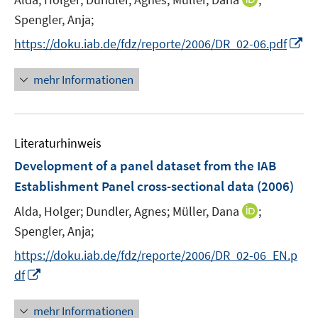
t
n
Spengler, Anja;
e
n
I
https://doku.iab.de/fdz/reporte/2006/DR_02-06.pdf
r
e
n
ö
u
n
mehr Informationen
f
e
e
f
m
u
n
F
e
e
e
Literaturhinweis
m
n
n
F
Development of a panel dataset from the IAB
s
e
Establishment Panel cross-sectional data
(2006)
t
n
e
I
Alda, Holger;
Dundler, Agnes;
Müller, Dana
;
s
r
n
t
Spengler, Anja;
ö
n
e
f
https://doku.iab.de/fdz/reporte/2006/DR_02-06_EN.p
e
r
f
I
df
u
ö
n
n
e
f
e
n
mehr Informationen
m
f