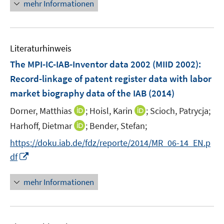
n
n
mehr Informationen
m
f
e
e
e
F
n
m
u
n
e
e
F
e
n
n
e
Literaturhinweis
m
s
n
F
The MPI-IC-IAB-Inventor data 2002 (MIID 2002):
t
s
e
e
Record-linkage of patent register data with labor
t
n
r
market biography data of the IAB
(2014)
e
s
ö
r
t
I
I
Dorner, Matthias
;
Hoisl, Karin
;
Scioch, Patrycja;
f
ö
e
n
n
f
I
Harhoff, Dietmar
;
Bender, Stefan;
f
r
n
n
n
n
f
https://doku.iab.de/fdz/reporte/2014/MR_06-14_EN.p
ö
e
e
e
n
n
I
df
f
u
u
n
e
e
n
f
e
e
u
n
n
n
mehr Informationen
m
m
e
e
e
F
F
m
u
n
e
e
F
e
n
n
e