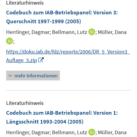
Literaturhinweis
m
s
n
F
Codebuch zum IAB-Betriebspanel
:
Version 3:
t
s
e
e
Querschnitt 1997-1999
(2005)
t
n
r
e
I
Herrlinger, Dagmar;
Bellmann, Lutz
;
Müller, Dana
s
ö
r
n
t
I
;
f
ö
n
e
n
f
f
https://doku.iab.de/fdz/reporte/2006/DR_5_Version3_
e
r
n
n
f
I
Auflage_5.zip
u
ö
e
e
n
n
e
f
u
n
e
n
mehr Informationen
m
f
e
n
e
F
n
m
u
e
e
F
e
n
n
e
Literaturhinweis
m
s
n
F
Codebuch zum IAB-Betriebspanel
:
Version 1:
t
s
e
e
Längsschnitt 1993-2004
(2005)
t
n
r
e
I
Herrlinger, Dagmar;
Bellmann, Lutz
;
Müller, Dana
s
ö
r