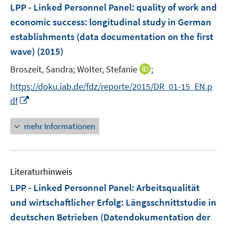
e
F
LPP - Linked Personnel Panel
:
quality of work and
n
e
economic success: longitudinal study in German
s
n
establishments (data documentation on the first
t
s
e
wave)
(2015)
t
r
e
I
Broszeit, Sandra;
Wolter, Stefanie
;
ö
r
n
f
https://doku.iab.de/fdz/reporte/2015/DR_01-15_EN.p
ö
n
f
I
df
f
e
n
n
f
u
e
n
n
mehr Informationen
e
n
e
e
m
u
n
F
e
e
Literaturhinweis
m
n
F
LPP - Linked Personnel Panel
:
Arbeitsqualität
s
e
und wirtschaftlicher Erfolg: Längsschnittstudie in
t
n
e
deutschen Betrieben (Datendokumentation der
s
r