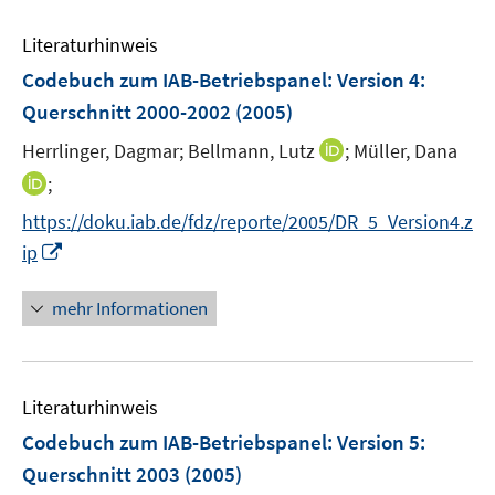
e
F
e
n
e
Literaturhinweis
m
n
F
Codebuch zum IAB-Betriebspanel
:
Version 4:
s
e
Querschnitt 2000-2002
(2005)
t
n
e
I
Herrlinger, Dagmar;
Bellmann, Lutz
;
Müller, Dana
s
r
n
t
I
;
ö
n
e
n
f
https://doku.iab.de/fdz/reporte/2005/DR_5_Version4.z
e
r
n
f
I
ip
u
ö
e
n
n
e
f
u
e
n
mehr Informationen
m
f
e
n
e
F
n
m
u
e
e
F
e
n
n
e
Literaturhinweis
m
s
n
F
Codebuch zum IAB-Betriebspanel
:
Version 5:
t
s
e
e
Querschnitt 2003
(2005)
t
n
r