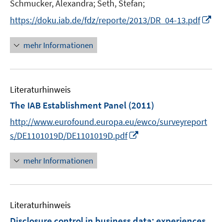
t
Schmucker, Alexandra;
Seth, Stefan;
f
ö
e
f
I
https://doku.iab.de/fdz/reporte/2013/DR_04-13.pdf
f
r
n
n
f
ö
e
n
mehr Informationen
n
f
n
e
e
f
u
n
n
e
e
Literaturhinweis
m
n
F
The IAB Establishment Panel
(2011)
e
http://www.eurofound.europa.eu/ewco/surveyreport
n
I
s/DE1101019D/DE1101019D.pdf
s
n
t
n
mehr Informationen
e
e
r
u
ö
e
f
Literaturhinweis
m
f
F
Disclosure control in business data
:
experiences
n