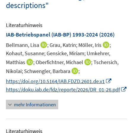
descriptions"
Literaturhinweis
IAB-Betriebspanel (IAB-BP) 1993-2024
(2026)
I
I
Bellmann, Lisa
;
Grau, Katrin;
Möller, Iris
;
n
n
Kohaut, Susanne;
Gensicke, Miriam;
Umkehrer,
n
n
I
I
Matthias
;
Oberfichtner, Michael
;
Tschersich,
e
e
n
n
I
Nikolai;
Schwengler, Barbara
;
u
u
n
n
n
e
e
I
https://doi.org/10.5164/IAB.FDZD.2601.de.v1
e
e
n
m
m
n
I
https://doku.iab.de/fdz/reporte/2026/DR_01-26.pdf
u
u
e
F
F
n
n
e
e
u
e
e
e
n
mehr Informationen
m
m
e
n
n
u
e
F
F
m
s
s
e
u
e
e
F
t
t
m
e
n
n
e
e
e
F
Literaturhinweis
m