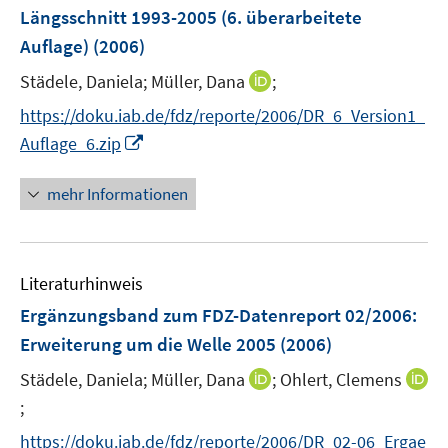
e
Längsschnitt 1993-2005 (6. überarbeitete
t
n
e
Auflage)
(2006)
s
r
t
I
Städele, Daniela;
Müller, Dana
;
ö
e
n
f
https://doku.iab.de/fdz/reporte/2006/DR_6_Version1_
r
n
f
I
Auflage_6.zip
ö
e
n
n
f
u
e
n
mehr Informationen
f
e
n
e
n
m
u
e
F
e
n
e
Literaturhinweis
m
n
F
Ergänzungsband zum FDZ-Datenreport 02/2006
:
s
e
Erweiterung um die Welle 2005
(2006)
t
n
e
I
Städele, Daniela;
Müller, Dana
;
Ohlert, Clemens
s
r
n
t
;
I
ö
n
e
n
f
https://doku.iab.de/fdz/reporte/2006/DR_02-06_Ergae