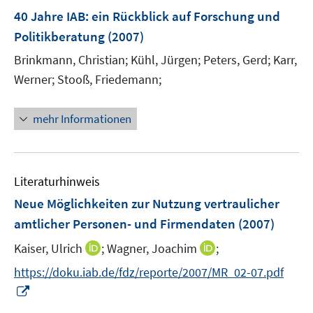
e
40 Jahre IAB
:
ein Rückblick auf Forschung und
n
Politikberatung
(2007)
Brinkmann, Christian;
Kühl, Jürgen;
Peters, Gerd;
Karr,
Werner;
Stooß, Friedemann;
mehr Informationen
Literaturhinweis
Neue Möglichkeiten zur Nutzung vertraulicher
amtlicher Personen- und Firmendaten
(2007)
I
I
Kaiser, Ulrich
;
Wagner, Joachim
;
n
n
https://doku.iab.de/fdz/reporte/2007/MR_02-07.pdf
n
n
I
e
e
n