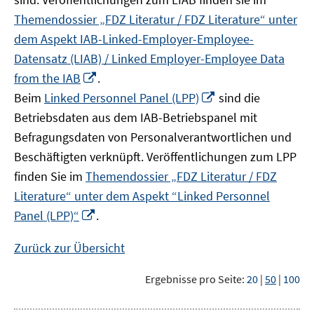
Themendossier „FDZ Literatur / FDZ Literature“ unter
dem Aspekt IAB-Linked-Employer-Employee-
Datensatz (LIAB) / Linked Employer-Employee Data
In
from the IAB
.
neuem
In
Beim
Linked Personnel Panel (LPP)
sind die
Fenster
neuem
Betriebsdaten aus dem IAB-Betriebspanel mit
öffnen
Fenster
Befragungsdaten von Personalverantwortlichen und
öffnen
Beschäftigten verknüpft. Veröffentlichungen zum LPP
finden Sie im
Themendossier „FDZ Literatur / FDZ
Literature“ unter dem Aspekt “Linked Personnel
In
Panel (LPP)“
.
neuem
Fenster
Zurück zur Übersicht
öffnen
Ergebnisse pro Seite:
20
|
50
|
100