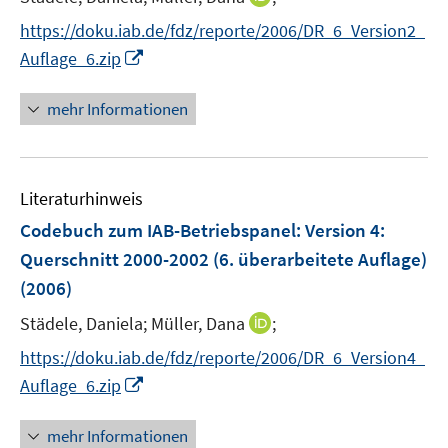
n
https://doku.iab.de/fdz/reporte/2006/DR_6_Version2_
n
I
Auflage_6.zip
e
n
u
n
mehr Informationen
e
e
m
u
F
e
e
Literaturhinweis
m
n
F
Codebuch zum IAB-Betriebspanel
:
Version 4:
s
e
Querschnitt 2000-2002 (6. überarbeitete Auflage)
t
n
e
(2006)
s
r
t
I
Städele, Daniela;
Müller, Dana
;
ö
e
n
f
https://doku.iab.de/fdz/reporte/2006/DR_6_Version4_
r
n
f
I
Auflage_6.zip
ö
e
n
n
f
u
e
n
mehr Informationen
f
e