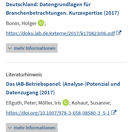
e
r
r
r
e
Deutschland
:
Datengrundlagen für
f
s
n
ö
ö
ö
r
Branchenbetrachtungen. Kurzexpertise
(2017)
f
t
s
f
f
f
ö
n
e
t
f
f
f
I
Bonin, Holger
;
f
e
r
e
n
n
n
n
f
I
https://doku.iab.de/externe/2017/k170823r06.pdf
n
ö
r
e
e
e
n
n
n
f
ö
n
n
n
e
e
n
mehr Informationen
f
f
u
n
e
n
f
e
u
e
n
m
e
n
e
F
Literaturhinweis
m
n
e
F
Das IAB-Betriebspanel: (Analyse-)Potenzial und
n
e
Datenzugang
(2017)
s
n
t
I
Ellguth, Peter;
Möller, Iris
;
Kohaut, Susanne;
s
e
n
t
I
https://doi.org/10.1007/978-3-658-08580-3_5-1
r
n
e
n
ö
e
r
n
mehr Informationen
f
u
ö