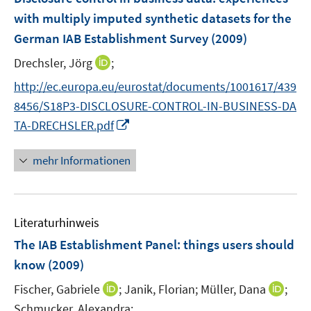
e
e
with multiply imputed synthetic datasets for the
n
n
German IAB Establishment Survey
(2009)
s
t
I
Drechsler, Jörg
;
e
n
http://ec.europa.eu/eurostat/documents/1001617/439
r
n
8456/S18P3-DISCLOSURE-CONTROL-IN-BUSINESS-DA
ö
e
I
TA-DRECHSLER.pdf
f
u
n
f
e
n
n
mehr Informationen
m
e
e
F
u
n
e
e
n
Literaturhinweis
m
s
F
The IAB Establishment Panel
:
things users should
t
e
e
know
(2009)
n
r
I
I
Fischer, Gabriele
;
Janik, Florian;
Müller, Dana
;
s
ö
n
n
t
Schmucker, Alexandra;