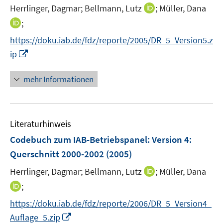
e
I
Herrlinger, Dagmar;
Bellmann, Lutz
;
Müller, Dana
s
ö
r
n
t
I
;
f
ö
n
e
n
f
f
https://doku.iab.de/fdz/reporte/2005/DR_5_Version5.z
e
r
n
n
f
I
ip
u
ö
e
e
n
n
e
f
u
n
e
n
mehr Informationen
m
f
e
n
e
F
n
m
u
e
e
F
e
n
n
e
Literaturhinweis
m
s
n
F
Codebuch zum IAB-Betriebspanel
:
Version 4:
t
s
e
e
Querschnitt 2000-2002
(2005)
t
n
r
e
I
Herrlinger, Dagmar;
Bellmann, Lutz
;
Müller, Dana
s
ö
r
n
t
I
;
f
ö
n
e
n
f
f
https://doku.iab.de/fdz/reporte/2006/DR_5_Version4_
e
r
n
n
f
I
Auflage_5.zip
u
ö
e
e