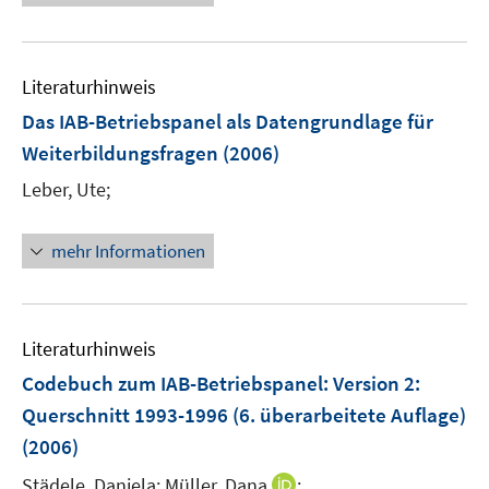
n
e
F
n
u
e
e
e
n
n
Literaturhinweis
m
s
F
Das IAB-Betriebspanel als Datengrundlage für
t
e
e
Weiterbildungsfragen
(2006)
n
r
Leber, Ute;
s
ö
t
f
e
mehr Informationen
f
r
n
ö
e
f
n
Literaturhinweis
f
n
Codebuch zum IAB-Betriebspanel
:
Version 2:
e
Querschnitt 1993-1996 (6. überarbeitete Auflage)
n
(2006)
I
Städele, Daniela;
Müller, Dana
;