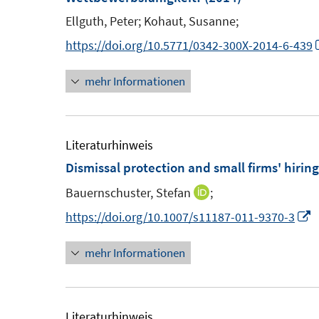
Ellguth, Peter;
Kohaut, Susanne;
https://doi.org/10.5771/0342-300X-2014-6-439
mehr Informationen
Literaturhinweis
Dismissal protection and small firms' hiring
Bauernschuster, Stefan
;
I
n
I
https://doi.org/10.1007/s11187-011-9370-3
n
n
mehr Informationen
e
n
u
e
e
u
m
e
Literaturhinweis