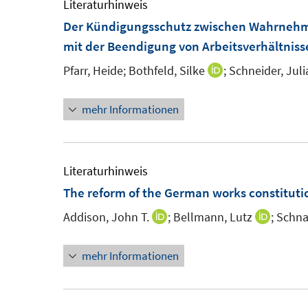
e
Literaturhinweis
m
Der Kündigungsschutz zwischen Wahrnehm
F
mit der Beendigung von Arbeitsverhältniss
e
Pfarr, Heide;
Bothfeld, Silke
;
Schneider, Juli
I
n
n
s
mehr Informationen
n
t
e
e
u
r
e
Literaturhinweis
ö
m
The reform of the German works constituti
f
F
f
Addison, John T.
;
Bellmann, Lutz
;
Schna
I
I
e
n
n
n
n
e
mehr Informationen
n
n
s
n
e
e
t
u
u
e