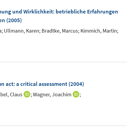
r
ung und Wirklichkeit
:
betriebliche Erfahrungen
ö
en
(2005)
f
f
a;
Ullmann, Karen;
Bradtke, Marcus;
Kimmich, Martin;
n
e
n
on act
:
a critical assessment
(2004)
bel, Claus
;
Wagner, Joachim
;
I
I
n
n
n
n
e
e
u
u