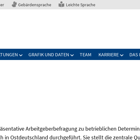
ter
Gebärdensprache
Leichte Sprache
LTUNGEN
GRAFIK UND DATEN
TEAM
KARRIERE
DAS 
präsentative Arbeitgeberbefragung zu betrieblichen Determi
 in Ostdeutschland durchgeführt. Sie stellt die zentrale Qu