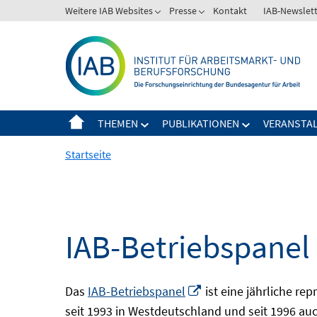
Springe
Weitere IAB Websites
Presse
Kontakt
IAB-Newslet
zum
Inhalt
THEMEN
PUBLIKATIONEN
VERANSTA
Startseite
IAB-Betriebspanel
In
Das
IAB-Betriebspanel
ist eine jährliche re
neuem
seit 1993 in Westdeutschland und seit 1996 auch