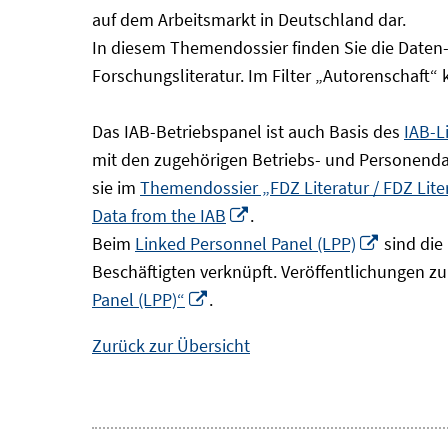
Fenster
auf dem Arbeitsmarkt in Deutschland dar.
öffnen
In diesem Themendossier finden Sie die Daten
Forschungsliteratur. Im Filter „Autorenschaft“
Das IAB-Betriebspanel ist auch Basis des
IAB-L
mit den zugehörigen Betriebs- und Personendat
sie im
Themendossier „FDZ Literatur / FDZ Lit
In
Data from the IAB
.
neuem
In
Beim
Linked Personnel Panel (LPP)
sind die
Fenster
neuem
Beschäftigten verknüpft. Veröffentlichungen z
In
öffnen
Fenster
Panel (LPP)“
.
neuem
öffnen
Zurück zur Übersicht
Fenster
öffnen