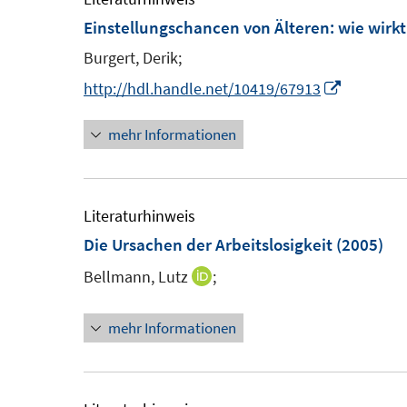
r
Einstellungschancen von Älteren
:
wie wirk
ö
Burgert, Derik;
f
f
I
http://hdl.handle.net/10419/67913
n
n
mehr Informationen
e
n
n
e
u
e
Literaturhinweis
m
Die Ursachen der Arbeitslosigkeit
(2005)
F
Bellmann, Lutz
;
I
e
n
n
mehr Informationen
n
s
e
t
u
e
e