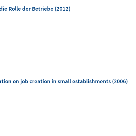
ö
m
die Rolle der Betriebe
(2012)
f
f
n
e
n
ation on job creation in small establishments
(2006)