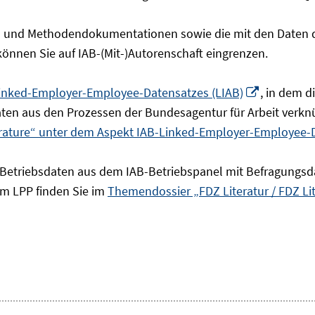
- und Methodendokumentationen sowie die mit den Daten de
 können Sie auf IAB-(Mit-)Autorenschaft eingrenzen.
In
inked-Employer-Employee-Datensatzes (LIAB)
, in dem 
neuem
en aus den Prozessen der Bundesagentur für Arbeit verknü
Fenster
erature“ unter dem Aspekt IAB-Linked-Employer-Employee-
öffnen
 Betriebsdaten aus dem IAB-Betriebspanel mit Befragungsd
um LPP finden Sie im
Themendossier „FDZ Literatur / FDZ Li