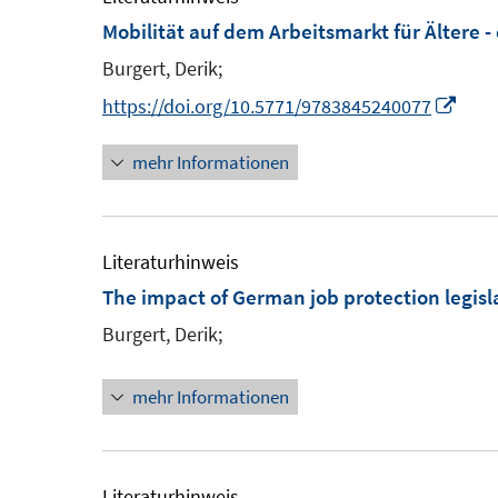
F
Mobilität auf dem Arbeitsmarkt für Ältere - 
e
F
Burgert, Derik;
n
e
I
https://doi.org/10.5771/9783845240077
s
n
n
t
s
mehr Informationen
n
e
t
e
r
e
u
ö
r
e
Literaturhinweis
f
ö
m
The impact of German job protection legisl
f
f
F
n
Burgert, Derik;
f
e
e
n
n
n
mehr Informationen
e
s
n
t
e
Literaturhinweis