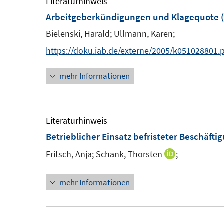
Literaturhinweis
r
m
Arbeitgeberkündigungen und Klagequote
(
ö
F
Bielenski, Harald;
Ullmann, Karen;
f
e
f
https://doku.iab.de/externe/2005/k051028801.
n
n
s
mehr Informationen
e
t
n
e
r
Literaturhinweis
ö
Betrieblicher Einsatz befristeter Beschäfti
f
f
Fritsch, Anja;
Schank, Thorsten
;
I
n
n
e
mehr Informationen
n
n
e
u