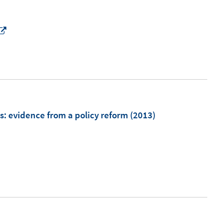
I
n
n
e
u
e
m
s
:
evidence from a policy reform
(2013)
F
e
n
s
t
e
r