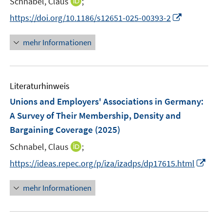
I
Schnabel, Claus
;
e
n
I
https://doi.org/10.1186/s12651-025-00393-2
r
n
n
ö
e
n
mehr Informationen
f
u
e
f
e
u
n
m
e
e
F
Literaturhinweis
m
n
e
F
Unions and Employers' Associations in Germany:
n
e
A Survey of Their Membership, Density and
s
n
Bargaining Coverage
t
(2025)
s
e
t
I
Schnabel, Claus
;
r
e
n
I
https://ideas.repec.org/p/iza/izadps/dp17615.html
ö
r
n
n
f
ö
e
n
f
mehr Informationen
f
u
e
n
f
e
u
e
n
m