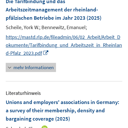
Die Tarifbindung und das
n
n
e
Arbeitszeitmanagement der rheinland-
s
n
pfälzischen Betriebe im Jahr 2023
t
(2025)
s
e
t
Scheile, York W.;
Bennewitz, Emanuel;
r
e
https://mastd.rlp.de/fileadmin/06/02_Arbeit/Arbeit_D
ö
r
okumente/Tarifbindung_und_Arbeitszeit_in_Rheinlan
f
ö
f
I
d-Pfalz_2023.pdf
f
n
n
f
e
n
mehr Informationen
n
n
e
e
u
n
e
Literaturhinweis
m
F
Unions and employers' associations in Germany:
e
a survey of their membership, density and
n
bargaining coverage
(2025)
s
t