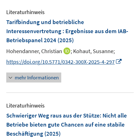
e
e
n
Literaturhinweis
m
F
Tarifbindung und betriebliche
e
Interessenvertretung : Ergebnisse aus dem IAB-
n
Betriebspanel 2024
(2025)
s
t
I
Hohendanner, Christian
;
Kohaut, Susanne;
e
n
I
https://doi.org/10.5771/0342-300X-2025-4-297
r
n
n
ö
e
n
mehr Informationen
f
u
e
f
e
u
n
m
e
e
F
Literaturhinweis
m
n
e
F
Schwieriger Weg raus aus der Stütze: Nicht alle
n
e
Betriebe bieten gute Chancen auf eine stabile
s
n
Beschäftigung
(2025)
t
s