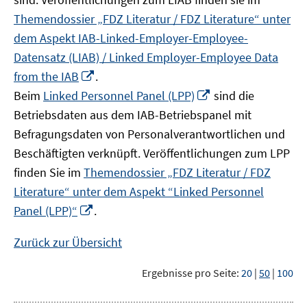
Themendossier „FDZ Literatur / FDZ Literature“ unter
dem Aspekt IAB-Linked-Employer-Employee-
Datensatz (LIAB) / Linked Employer-Employee Data
In
from the IAB
.
neuem
In
Beim
Linked Personnel Panel (LPP)
sind die
Fenster
neuem
Betriebsdaten aus dem IAB-Betriebspanel mit
öffnen
Fenster
Befragungsdaten von Personalverantwortlichen und
öffnen
Beschäftigten verknüpft. Veröffentlichungen zum LPP
finden Sie im
Themendossier „FDZ Literatur / FDZ
Literature“ unter dem Aspekt “Linked Personnel
In
Panel (LPP)“
.
neuem
Fenster
Zurück zur Übersicht
öffnen
Ergebnisse pro Seite:
20
|
50
|
100