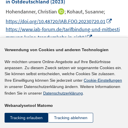
in Ostdeutschland
(2023)
s
t
I
Hohendanner, Christian
;
Kohaut, Susanne;
e
n
I
https://doi.org/10.48720/IAB.FOO.20230720.01
r
n
n
https://www.iab-forum.de/tarifbindung-und-mitbesti
ö
e
n
I
mmung-keine-trendumkehr-in-sicht/
f
u
e
n
f
e
u
n
Verwendung von Cookies und anderen Technologien
n
mehr Informationen
m
e
e
e
F
m
Wir möchten unsere Online-Angebote auf Ihre Bedürfnisse
u
n
e
F
anpassen. Zu diesem Zweck setzen wir sogenannte Cookies ein.
e
n
Sie können selbst entscheiden, welche Cookies Sie zulassen.
e
Literaturhinweis
m
s
Ihre Einwilligung können Sie jederzeit unter
Cookie-Einstellungen
n
F
Beschäftigungstrends im Freistaat Bayern 2022
:
t
in unserer Datenschutzerklärung ändern. Weitere Informationen
s
e
e
finden Sie in unserer
Datenschutzerklärung
.
Teil II: Repräsentative Analysen auf Basis des IAB-
t
n
r
Betriebspanels 2022
(2023)
e
s
Webanalysetool Matomo
ö
r
t
Holler, Markus;
Böhme, Stefan;
Wiegel, Constantin;
f
ö
Tracking erlauben
Tracking ablehnen
e
Eigenhüller, Lutz;
f
f
r
n