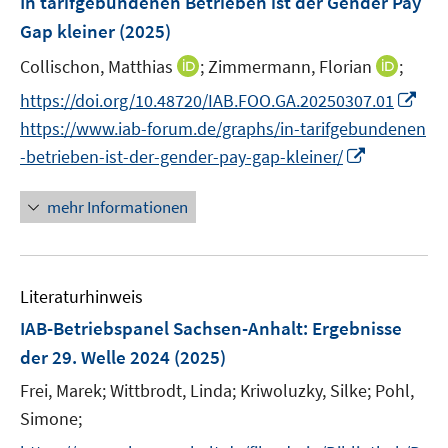
In tarifgebundenen Betrieben ist der Gender Pay
e
Gap kleiner
(2025)
n
I
I
Collischon, Matthias
;
Zimmermann, Florian
;
s
n
n
t
I
https://doi.org/10.48720/IAB.FOO.GA.20250307.01
n
n
e
n
https://www.iab-forum.de/graphs/in-tarifgebundenen
e
e
r
n
I
-betrieben-ist-der-gender-pay-gap-kleiner/
u
u
ö
e
n
e
e
f
u
n
mehr Informationen
m
m
f
e
e
F
F
n
m
u
e
e
e
F
e
n
n
n
e
Literaturhinweis
m
s
s
n
F
IAB-Betriebspanel Sachsen-Anhalt
:
Ergebnisse
t
t
s
e
e
e
der 29. Welle 2024
(2025)
t
n
r
r
e
Frei, Marek;
Wittbrodt, Linda;
Kriwoluzky, Silke;
Pohl,
s
ö
ö
r
t
Simone;
f
f
ö
e