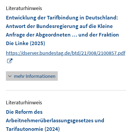
e
n
e
F
Literaturhinweis
m
n
e
F
Entwicklung der Tarifbindung in Deutschland
:
n
e
Antwort der Bundesregierung auf die Kleine
s
n
Anfrage der Abgeordneten … und der Fraktion
t
s
e
Die Linke
(2025)
t
r
e
https://dserver.bundestag.de/btd/21/008/2100857.pdf
ö
r
I
f
ö
n
f
f
n
mehr Informationen
n
f
e
e
n
u
n
e
e
n
Literaturhinweis
m
F
Die Reform des
e
Arbeitnehmerüberlassungsgesetzes und
n
Tarifautonomie
(2024)
s