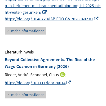
r
n
n-in-betrieben-mit-branchentarifbindung-ist-2025-nic
ö
e
I
ht-weiter-gesunken/
f
u
n
I
f
https://doi.org/10.48720/IAB.FOO.GA.20260402.01
e
n
n
n
m
e
n
e
F
mehr Informationen
u
e
n
e
e
u
n
m
e
s
F
Literaturhinweis
m
t
e
F
e
Beyond Collective Agreements: The Rise of the
n
e
r
Wage Cushion in Germany
(2026)
s
n
ö
t
I
Rieder, André;
Schnabel, Claus
;
s
f
e
n
t
f
I
https://doi.org/10.1111/labr.70014
r
n
e
n
n
ö
e
r
e
n
mehr Informationen
f
u
ö
n
e
f
e
f
u