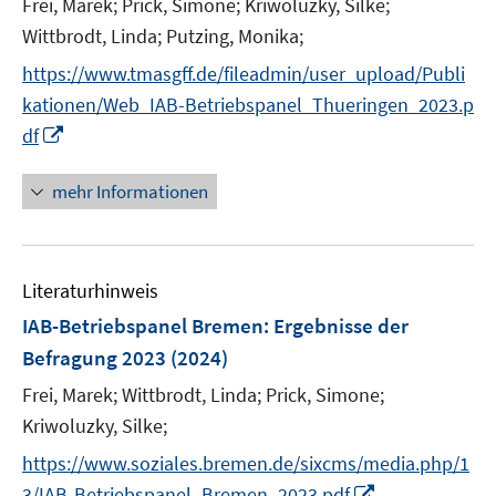
Frei, Marek;
Prick, Simone;
Kriwoluzky, Silke;
s
t
Wittbrodt, Linda;
Putzing, Monika;
e
https://www.tmasgff.de/fileadmin/user_upload/Publi
r
kationen/Web_IAB-Betriebspanel_Thueringen_2023.p
ö
I
df
f
n
f
n
mehr Informationen
n
e
e
u
n
e
Literaturhinweis
m
F
IAB-Betriebspanel Bremen
:
Ergebnisse der
e
Befragung 2023
(2024)
n
Frei, Marek;
Wittbrodt, Linda;
Prick, Simone;
s
t
Kriwoluzky, Silke;
e
https://www.soziales.bremen.de/sixcms/media.php/1
r
I
3/IAB-Betriebspanel_Bremen_2023.pdf