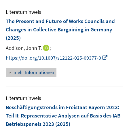
n
m
f
e
e
F
n
Literaturhinweis
m
n
e
e
F
The Present and Future of Works Councils and
n
n
e
Changes in Collective Bargaining in Germany
s
n
(2025)
t
s
e
t
I
Addison, John T.
;
r
e
n
I
https://doi.org/10.1007/s12122-025-09377-0
ö
r
n
n
f
ö
e
n
f
mehr Informationen
f
u
e
n
f
e
u
e
n
m
e
n
e
F
Literaturhinweis
m
n
e
F
Beschäftigungstrends im Freistaat Bayern 2023
:
n
e
Teil II: Repräsentative Analysen auf Basis des IAB-
s
n
Betriebspanels 2023
t
(2025)
s