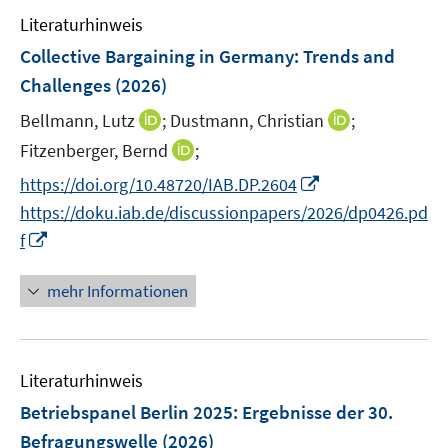
Literaturhinweis
Collective Bargaining in Germany: Trends and
Challenges
(2026)
I
I
Bellmann, Lutz
;
Dustmann, Christian
;
n
n
I
Fitzenberger, Bernd
;
n
n
n
I
https://doi.org/10.48720/IAB.DP.2604
e
e
n
n
https://doku.iab.de/discussionpapers/2026/dp0426.pd
u
u
e
n
I
e
e
f
u
e
n
m
m
e
u
n
F
F
mehr Informationen
m
e
e
e
e
F
m
u
n
n
e
F
e
s
s
n
e
Literaturhinweis
m
t
t
s
n
F
e
e
Betriebspanel Berlin 2025
:
Ergebnisse der 30.
t
s
e
r
r
e
Befragungswelle
(2026)
t