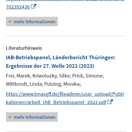
ö
I
702392436
f
n
f
n
mehr Informationen
n
e
e
u
n
e
Literaturhinweis
m
F
IAB-Betriebspanel, Länderbericht Thüringen
:
e
Ergebnisse der 27. Welle 2022
(2023)
n
Frei, Marek;
Kriwoluzky, Silke;
Prick, Simone;
s
t
Wittbrodt, Linda;
Putzing, Monika;
e
https://www.tmasgff.de/fileadmin/user_upload/Publi
r
I
kationen/arbeit_IAB_Betriebspanel_2022.pdf
ö
n
f
n
mehr Informationen
f
e
n
u