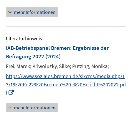
e
n
n
n
n
e
mehr Informationen
e
n
u
e
Literaturhinweis
m
F
IAB-Betriebspanel Bremen
:
Ergebnisse der
e
Befragung 2022
(2024)
n
Frei, Marek;
Kriwoluzky, Silke;
Putzing, Monika;
s
t
https://www.soziales.bremen.de/sixcms/media.php/1
e
3/1%20Pn22%20Bremen%20-%20Bericht%202022.pd
r
I
f
ö
n
f
n
mehr Informationen
f
e
n
u
e
e
n