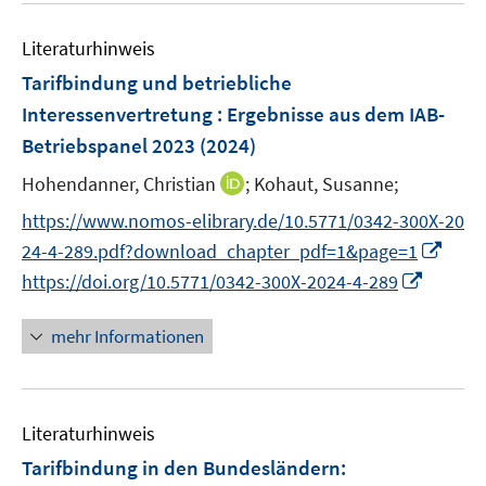
n
n
e
e
s
n
Literaturhinweis
m
t
s
F
e
Tarifbindung und betriebliche
t
e
r
Interessenvertretung : Ergebnisse aus dem IAB-
e
n
ö
r
Betriebspanel 2023
(2024)
s
f
ö
t
I
Hohendanner, Christian
f
;
Kohaut, Susanne;
f
e
n
n
f
https://www.nomos-elibrary.de/10.5771/0342-300X-20
r
n
e
n
I
24-4-289.pdf?download_chapter_pdf=1&page=1
ö
e
n
e
n
I
https://doi.org/10.5771/0342-300X-2024-4-289
f
u
n
n
n
f
e
e
n
n
mehr Informationen
m
u
e
e
F
e
u
n
e
m
e
n
F
Literaturhinweis
m
s
e
F
Tarifbindung in den Bundesländern
:
t
n