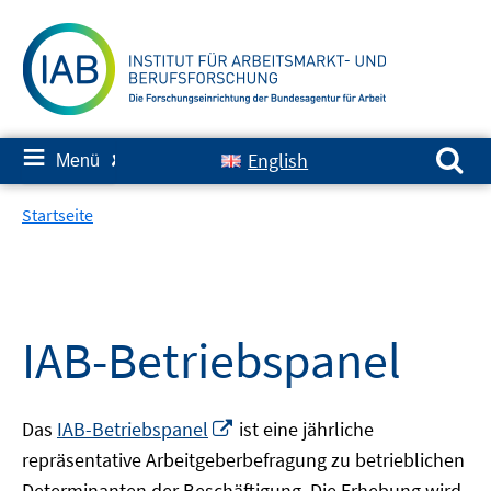
Springe
zum
Inhalt
Suchen nach:
≡
English
Menü
✘
Startseite
IAB-Betriebspanel
In
Das
IAB-Betriebspanel
ist eine jährliche
neuem
repräsentative Arbeitgeberbefragung zu betrieblichen
Fenster
Determinanten der Beschäftigung. Die Erhebung wird