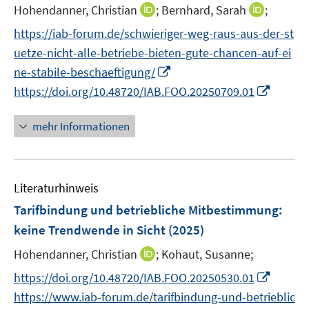
e
t
I
I
Hohendanner, Christian
;
Bernhard, Sarah
;
r
e
n
n
https://iab-forum.de/schwieriger-weg-raus-aus-der-st
ö
r
n
n
f
uetze-nicht-alle-betriebe-bieten-gute-chancen-auf-ei
ö
e
e
f
I
ne-stabile-beschaeftigung/
f
u
u
n
n
I
f
https://doi.org/10.48720/IAB.FOO.20250709.01
e
e
e
n
n
n
m
m
n
e
n
e
F
F
mehr Informationen
u
e
n
e
e
e
u
n
n
m
e
s
s
F
Literaturhinweis
m
t
t
e
F
e
e
Tarifbindung und betriebliche Mitbestimmung:
n
e
r
r
keine Trendwende in Sicht
(2025)
s
n
ö
ö
t
I
Hohendanner, Christian
;
Kohaut, Susanne;
s
f
f
e
n
t
f
f
I
https://doi.org/10.48720/IAB.FOO.20250530.01
r
n
e
n
n
n
https://www.iab-forum.de/tarifbindung-und-betrieblic
ö
e
r
e
e
n