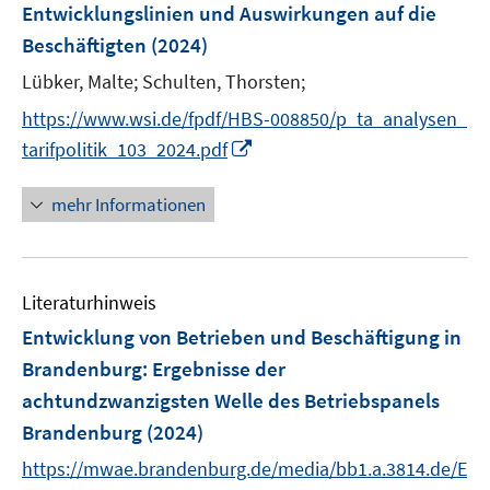
e
e
Entwicklungslinien und Auswirkungen auf die
s
n
r
Beschäftigten
(2024)
t
s
ö
e
t
Lübker, Malte;
Schulten, Thorsten;
f
r
e
f
https://www.wsi.de/fpdf/HBS-008850/p_ta_analysen_
ö
r
n
I
tarifpolitik_103_2024.pdf
f
ö
e
n
f
f
n
n
mehr Informationen
n
f
e
e
n
u
n
e
e
n
Literaturhinweis
m
F
Entwicklung von Betrieben und Beschäftigung in
e
Brandenburg
:
Ergebnisse der
n
achtundzwanzigsten Welle des Betriebspanels
s
Brandenburg
(2024)
t
e
https://mwae.brandenburg.de/media/bb1.a.3814.de/E
r