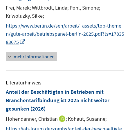
n
ö
ö
r
e
Frei, Marek;
Wittbrodt, Linda;
Pohl, Simone;
s
f
f
ö
r
t
Kriwoluzky, Silke;
f
f
f
ö
e
n
n
f
https://www.berlin.de/sen/arbeit/_assets/top-theme
f
r
e
e
n
n/gute-arbeit/betriebspanel-berlin-2025.pdf?ts=17835
f
ö
n
n
e
I
n
83675
f
n
n
e
f
n
n
mehr Informationen
n
e
e
u
n
e
Literaturhinweis
m
F
Anteil der Beschäftigten in Betrieben mit
e
Branchentarifbindung ist 2025 nicht weiter
n
gesunken
(2026)
s
t
I
Hohendanner, Christian
;
Kohaut, Susanne;
e
n
https://iab-forum.de/graphs/anteil-der-beschaeftigte