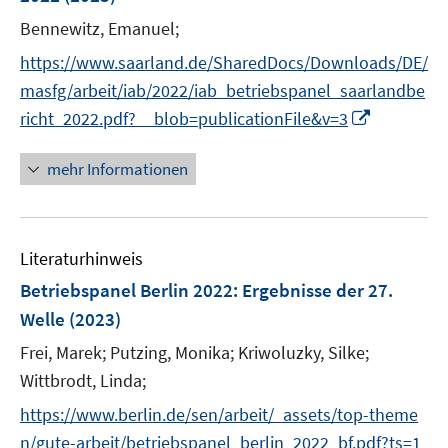
s
t
Bennewitz, Emanuel;
e
https://www.saarland.de/SharedDocs/Downloads/DE/
r
masfg/arbeit/iab/2022/iab_betriebspanel_saarlandbe
ö
I
richt_2022.pdf?__blob=publicationFile&v=3
f
n
f
n
mehr Informationen
n
e
e
u
n
e
Literaturhinweis
m
F
Betriebspanel Berlin 2022
:
Ergebnisse der 27.
e
Welle
(2023)
n
Frei, Marek;
Putzing, Monika;
Kriwoluzky, Silke;
s
t
Wittbrodt, Linda;
e
https://www.berlin.de/sen/arbeit/_assets/top-theme
r
n/gute-arbeit/betriebspanel_berlin_2022_bf.pdf?ts=1