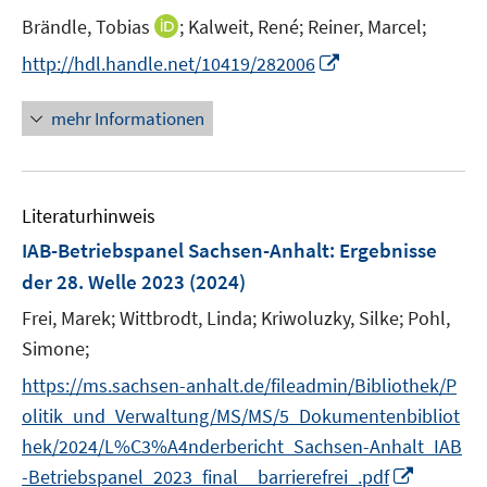
t
I
Brändle, Tobias
;
Kalweit, René;
Reiner, Marcel;
e
n
I
http://hdl.handle.net/10419/282006
r
n
n
ö
e
n
mehr Informationen
f
u
e
f
e
u
n
m
e
e
F
Literaturhinweis
m
n
e
F
IAB-Betriebspanel Sachsen-Anhalt
:
Ergebnisse
n
e
der 28. Welle 2023
(2024)
s
n
t
Frei, Marek;
Wittbrodt, Linda;
Kriwoluzky, Silke;
Pohl,
s
e
t
Simone;
r
e
https://ms.sachsen-anhalt.de/fileadmin/Bibliothek/P
ö
r
olitik_und_Verwaltung/MS/MS/5_Dokumentenbibliot
f
ö
f
hek/2024/L%C3%A4nderbericht_Sachsen-Anhalt_IAB
f
n
I
-Betriebspanel_2023_final__barrierefrei_.pdf
f