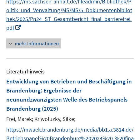
f
f
https://ms.sachsen-anhalt.de/fileadmin/Bibliothek/P
f
r
n
n
olitik_und_Verwaltung/MS/MS/5_Dokumentenbibliot
f
ö
e
e
n
hek/2025/Pn24_ST_Gesamtbericht_final_barrierefrei.
f
n
n
e
I
pdf
f
n
n
n
n
e
mehr Informationen
e
n
u
e
Literaturhinweis
m
F
Entwicklung von Betrieben und Beschäftigung in
e
Brandenburg
:
Ergebnisse der
n
neunundzwanzigsten Welle des Betriebspanels
s
Brandenburg
(2025)
t
e
Frei, Marek;
Kriwoluzky, Silke;
r
https://mwaek.brandenburg.de/media/bb1.a.3814.de/
ö
Betriebspanel%20Brandenburg%202024%20-%20fina
f