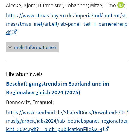
e
t
I
Alecke, Björn;
Burmeister, Johannes;
Mitze, Timo
;
r
e
n
https://www.stmas.bayern.de/imperia/md/content/st
ö
r
n
f
mas/stmas_inet/arbeit/iab-panel_teil_ii_barrierefrei.p
ö
e
f
I
df
f
u
n
n
f
e
e
n
n
mehr Informationen
m
n
e
e
F
u
n
e
e
n
Literaturhinweis
m
s
F
Beschäftigungstrends im Saarland und im
t
e
e
Regionalvergleich 2024
(2025)
n
r
Bennewitz, Emanuel;
s
ö
t
https://www.saarland.de/SharedDocs/Downloads/DE/
f
e
f
masfg/arbeit/iab/2024/iab_betriebspanel_regionalber
r
n
I
icht_2024.pdf?__blob=publicationFile&v=4
ö