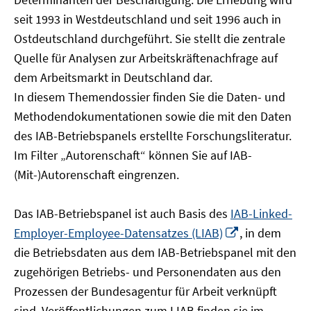
öffnen
seit 1993 in Westdeutschland und seit 1996 auch in
Ostdeutschland durchgeführt. Sie stellt die zentrale
Quelle für Analysen zur Arbeitskräftenachfrage auf
dem Arbeitsmarkt in Deutschland dar.
In diesem Themendossier finden Sie die Daten- und
Methodendokumentationen sowie die mit den Daten
des IAB-Betriebspanels erstellte Forschungsliteratur.
Im Filter „Autorenschaft“ können Sie auf IAB-
(Mit-)Autorenschaft eingrenzen.
Das IAB-Betriebspanel ist auch Basis des
IAB-Linked-
In
Employer-Employee-Datensatzes (LIAB)
, in dem
neuem
die Betriebsdaten aus dem IAB-Betriebspanel mit den
Fenster
zugehörigen Betriebs- und Personendaten aus den
öffnen
Prozessen der Bundesagentur für Arbeit verknüpft
sind. Veröffentlichungen zum LIAB finden sie im