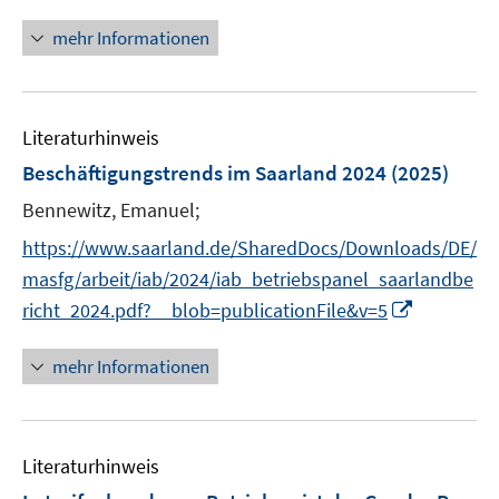
e
n
f
n
n
mehr Informationen
f
e
n
u
e
e
n
Literaturhinweis
m
F
Beschäftigungstrends im Saarland 2024
(2025)
e
Bennewitz, Emanuel;
n
s
https://www.saarland.de/SharedDocs/Downloads/DE/
t
masfg/arbeit/iab/2024/iab_betriebspanel_saarlandbe
e
I
richt_2024.pdf?__blob=publicationFile&v=5
r
n
ö
n
mehr Informationen
f
e
f
u
n
e
e
Literaturhinweis
m
n
F