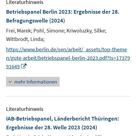
Literaturhinweis
m
F
Betriebspanel Berlin 2023
:
Ergebnisse der 28.
e
Befragungswelle
(2024)
n
Frei, Marek;
Pohl, Simone;
Kriwoluzky, Silke;
s
t
Wittbrodt, Linda;
e
https://www.berlin.de/sen/arbeit/_assets/top-theme
r
n/gute-arbeit/betriebspanel-berlin-2023.pdf?ts=17379
ö
I
91649
f
n
f
n
mehr Informationen
n
e
e
u
n
e
Literaturhinweis
m
F
IAB-Betriebspanel, Länderbericht Thüringen
:
e
Ergebnisse der 28. Welle 2023
(2024)
n