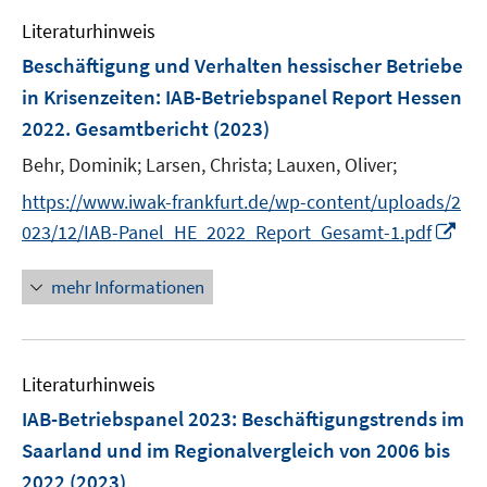
e
e
e
e
F
F
Literaturhinweis
m
n
n
n
e
e
F
Beschäftigung und Verhalten hessischer Betriebe
s
s
n
n
e
t
t
in Krisenzeiten
:
IAB-Betriebspanel Report Hessen
s
s
n
e
e
2022. Gesamtbericht
t
(2023)
t
s
r
r
e
e
t
Behr, Dominik;
Larsen, Christa;
Lauxen, Oliver;
ö
ö
r
r
e
f
f
https://www.iwak-frankfurt.de/wp-content/uploads/2
ö
ö
r
f
f
I
023/12/IAB-Panel_HE_2022_Report_Gesamt-1.pdf
f
f
ö
n
n
n
f
f
f
e
e
n
n
n
mehr Informationen
f
n
n
e
e
e
n
u
n
n
e
e
n
Literaturhinweis
m
F
IAB-Betriebspanel 2023
:
Beschäftigungstrends im
e
Saarland und im Regionalvergleich von 2006 bis
n
2022
(2023)