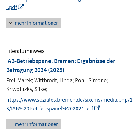
I
f
l.pdf
n
n
n
e
mehr Informationen
e
n
u
e
Literaturhinweis
m
F
IAB-Betriebspanel Bremen
:
Ergebnisse der
e
Befragung 2024
(2025)
n
Frei, Marek;
Wittbrodt, Linda;
Pohl, Simone;
s
t
Kriwoluzky, Silke;
e
https://www.soziales.bremen.de/sixcms/media.php/1
r
I
3/IAB%20Betriebspanel%202024.pdf
ö
n
f
n
mehr Informationen
f
e
n
u