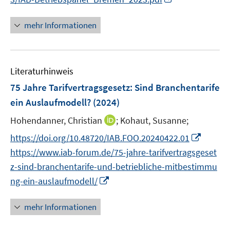
ö
n
f
n
mehr Informationen
f
e
n
u
e
e
n
Literaturhinweis
m
F
75 Jahre Tarifvertragsgesetz: Sind Branchentarife
e
ein Auslaufmodell?
(2024)
n
I
Hohendanner, Christian
;
Kohaut, Susanne;
s
n
t
I
https://doi.org/10.48720/IAB.FOO.20240422.01
n
e
n
https://www.iab-forum.de/75-jahre-tarifvertragsgeset
e
r
n
z-sind-branchentarife-und-betriebliche-mitbestimmu
u
ö
e
I
ng-ein-auslaufmodell/
e
f
u
n
m
f
e
n
F
mehr Informationen
n
m
e
e
e
F
u