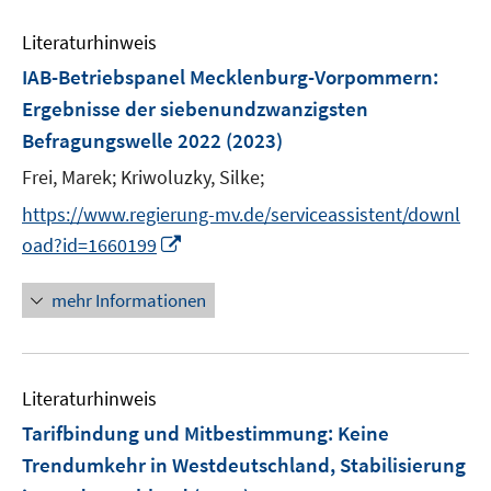
e
e
n
Literaturhinweis
m
F
IAB-Betriebspanel Mecklenburg-Vorpommern
:
e
Ergebnisse der siebenundzwanzigsten
n
Befragungswelle 2022
(2023)
s
t
Frei, Marek;
Kriwoluzky, Silke;
e
https://www.regierung-mv.de/serviceassistent/downl
r
I
oad?id=1660199
ö
n
f
n
mehr Informationen
f
e
n
u
e
e
n
Literaturhinweis
m
F
Tarifbindung und Mitbestimmung: Keine
e
Trendumkehr in Westdeutschland, Stabilisierung
n