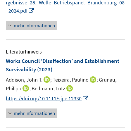
rgebnisse_28._Welle_Betriebspanel_Brandenburg_08
ö
I
_2024.pdf
f
n
f
n
mehr Informationen
n
e
e
u
n
e
Literaturhinweis
m
F
Works Council ‘Disaffection’ and Establishment
e
Survivability
(2023)
n
I
I
Addison, John T.
;
Teixeira, Paulino
;
Grunau,
s
n
n
t
I
I
Philipp
;
Bellmann, Lutz
;
n
n
e
n
n
I
https://doi.org/10.1111/sjpe.12330
e
e
r
n
n
n
u
u
ö
e
e
n
mehr Informationen
e
e
f
u
u
e
m
m
f
e
e
u
F
F
n
m
m