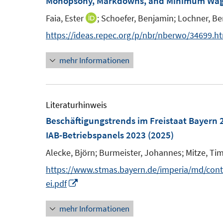
Monopsony, Markdowns, and Minimum Wa
f
e
e
n
Faia, Ester
;
Schoefer, Benjamin;
Lochner, B
I
n
n
e
n
https://ideas.repec.org/p/nbr/nberwo/34699.h
s
s
n
n
t
t
mehr Informationen
e
e
e
u
r
r
e
ö
ö
m
Literaturhinweis
f
f
F
Beschäftigungstrends im Freistaat Bayern 
f
f
e
IAB-Betriebspanels 2023
(2025)
n
n
n
e
e
Alecke, Björn;
Burmeister, Johannes;
Mitze, Ti
s
n
n
https://www.stmas.bayern.de/imperia/md/conten
t
I
ei.pdf
e
n
r
mehr Informationen
n
ö