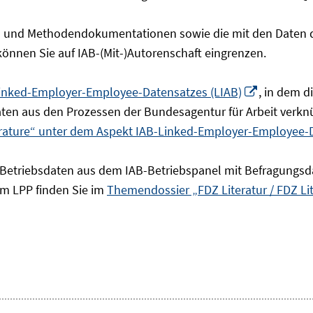
- und Methodendokumentationen sowie die mit den Daten de
 können Sie auf IAB-(Mit-)Autorenschaft eingrenzen.
In
inked-Employer-Employee-Datensatzes (LIAB)
, in dem 
neuem
en aus den Prozessen der Bundesagentur für Arbeit verknü
Fenster
erature“ unter dem Aspekt IAB-Linked-Employer-Employee-
öffnen
 Betriebsdaten aus dem IAB-Betriebspanel mit Befragungsd
um LPP finden Sie im
Themendossier „FDZ Literatur / FDZ Li