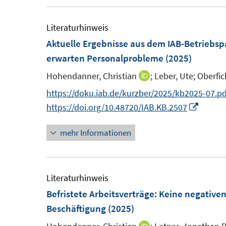
f
f
F
Literaturhinweis
n
e
Aktuelle Ergebnisse aus dem IAB-Betriebsp
e
n
erwarten Personalprobleme
(2025)
n
s
Hohendanner, Christian
;
Leber, Ute;
Oberfic
I
t
n
https://doku.iab.de/kurzber/2025/kb2025-07.pd
e
n
I
https://doi.org/10.48720/IAB.KB.2507
r
e
n
ö
mehr Informationen
u
n
f
e
e
f
m
u
n
F
e
Literaturhinweis
e
e
m
Befristete Arbeitsverträge: Keine negative
n
n
F
Beschäftigung
(2025)
s
e