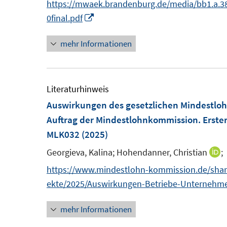
n
https://mwaek.brandenburg.de/media/bb1.a
I
0final.pdf
n
mehr Informationen
n
e
u
e
Literaturhinweis
m
Auswirkungen des gesetzlichen Mindestlo
F
Auftrag der Mindestlohnkommission. Erste
e
MLK032
(2025)
n
Georgieva, Kalina;
Hohendanner, Christian
;
I
s
n
https://www.mindestlohn-kommission.de/sha
t
n
ekte/2025/Auswirkungen-Betriebe-Unternehme
e
e
r
mehr Informationen
u
ö
e