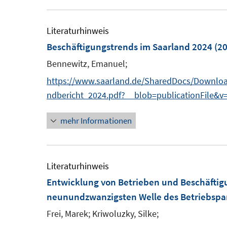
e
f
u
f
e
Literaturhinweis
n
m
Beschäftigungstrends im Saarland 2024
(20
e
F
n
Bennewitz, Emanuel;
e
https://www.saarland.de/SharedDocs/Download
n
ndbericht_2024.pdf?__blob=publicationFile&v
s
t
mehr Informationen
e
r
ö
Literaturhinweis
f
Entwicklung von Betrieben und Beschäftig
f
neunundzwanzigsten Welle des Betriebspa
n
Frei, Marek;
Kriwoluzky, Silke;
e