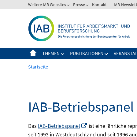
Springe
Weitere IAB Websites
Presse
Kontakt
IAB-Newslet
zum
Inhalt
THEMEN
PUBLIKATIONEN
VERANSTA
Startseite
IAB-Betriebspanel
In
Das
IAB-Betriebspanel
ist eine jährliche re
neuem
seit 1993 in Westdeutschland und seit 1996 auch