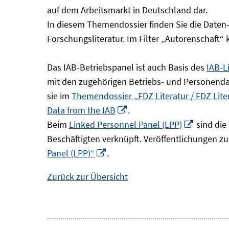
Fenster
auf dem Arbeitsmarkt in Deutschland dar.
öffnen
In diesem Themendossier finden Sie die Daten
Forschungsliteratur. Im Filter „Autorenschaft“
Das IAB-Betriebspanel ist auch Basis des
IAB-L
mit den zugehörigen Betriebs- und Personendat
sie im
Themendossier „FDZ Literatur / FDZ Lit
In
Data from the IAB
.
neuem
In
Beim
Linked Personnel Panel (LPP)
sind die
Fenster
neuem
Beschäftigten verknüpft. Veröffentlichungen z
In
öffnen
Fenster
Panel (LPP)“
.
neuem
öffnen
Zurück zur Übersicht
Fenster
öffnen