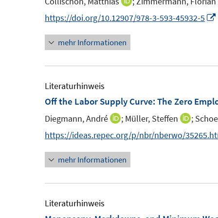
Collischon, Matthias
;
Zimmermann, Florian
I
n
https://doi.org/10.12907/978-3-593-45932-5
n
mehr Informationen
e
u
e
m
Literaturhinweis
F
Off the Labor Supply Curve: The Zero Emplo
e
Diegmann, André
;
Müller, Steffen
;
Schoe
I
I
n
n
n
https://ideas.repec.org/p/nbr/nberwo/35265.h
s
n
n
t
mehr Informationen
e
e
e
u
u
r
e
e
ö
m
m
Literaturhinweis
f
F
F