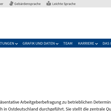
ter
Gebärdensprache
Leichte Sprache
LTUNGEN
GRAFIK UND DATEN
TEAM
KARRIERE
DAS 
präsentative Arbeitgeberbefragung zu betrieblichen Determi
 in Ostdeutschland durchgeführt. Sie stellt die zentrale Qu