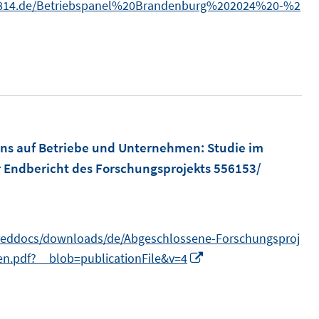
.3814.de/Betriebspanel%20Brandenburg%202024%20-%2
s
t
e
r
ö
f
f
hns auf Betriebe und Unternehmen
:
Studie im
n
r Endbericht des Forschungsprojekts 556153/
e
n
reddocs/downloads/de/Abgeschlossene-Forschungsproj
I
n.pdf?__blob=publicationFile&v=4
n
n
e