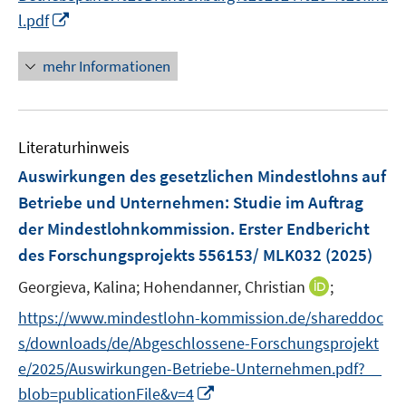
I
f
l.pdf
n
n
n
e
mehr Informationen
e
n
u
e
Literaturhinweis
m
F
Auswirkungen des gesetzlichen Mindestlohns auf
e
Betriebe und Unternehmen
:
Studie im Auftrag
n
der Mindestlohnkommission. Erster Endbericht
s
des Forschungsprojekts 556153/ MLK032
(2025)
t
e
I
Georgieva, Kalina;
Hohendanner, Christian
;
r
n
https://www.mindestlohn-kommission.de/shareddoc
ö
n
s/downloads/de/Abgeschlossene-Forschungsprojekt
f
e
f
e/2025/Auswirkungen-Betriebe-Unternehmen.pdf?__
u
n
I
blob=publicationFile&v=4
e