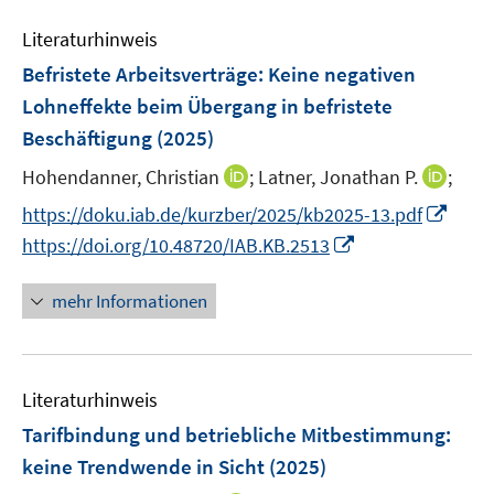
F
m
e
n
e
F
Literaturhinweis
m
s
n
e
F
Befristete Arbeitsverträge: Keine negativen
t
s
n
e
e
Lohneffekte beim Übergang in befristete
t
s
n
r
e
Beschäftigung
(2025)
t
s
ö
r
e
t
I
I
Hohendanner, Christian
;
Latner, Jonathan P.
;
f
ö
r
e
n
n
f
I
f
https://doku.iab.de/kurzber/2025/kb2025-13.pdf
ö
r
n
n
n
n
f
I
https://doi.org/10.48720/IAB.KB.2513
f
ö
e
e
e
n
n
n
f
f
u
u
n
e
e
n
n
mehr Informationen
f
e
e
u
n
e
e
n
m
m
e
u
n
e
F
F
m
e
n
e
e
F
Literaturhinweis
m
n
n
e
F
Tarifbindung und betriebliche Mitbestimmung:
s
s
n
e
keine Trendwende in Sicht
(2025)
t
t
s
n
e
e