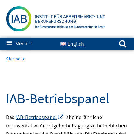
Springe
zum
Inhalt
Suchen nach:
≡
English
Menü
✘
Startseite
IAB-Betriebspanel
In
Das
IAB-Betriebspanel
ist eine jährliche
neuem
repräsentative Arbeitgeberbefragung zu betrieblichen
Fenster
Determinanten der Beschäftigung. Die Erhebung wird