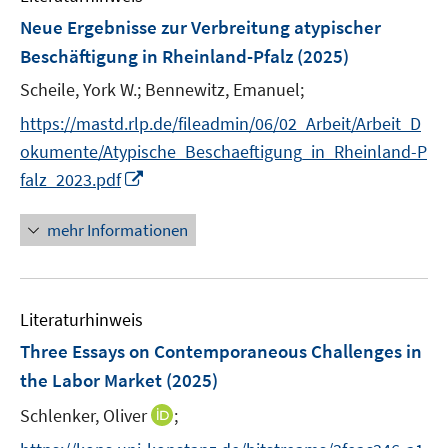
F
Neue Ergebnisse zur Verbreitung atypischer
e
Beschäftigung in Rheinland-Pfalz
(2025)
n
Scheile, York W.;
Bennewitz, Emanuel;
s
t
https://mastd.rlp.de/fileadmin/06/02_Arbeit/Arbeit_D
e
okumente/Atypische_Beschaeftigung_in_Rheinland-P
r
I
falz_2023.pdf
ö
n
f
n
mehr Informationen
f
e
n
u
e
e
n
Literaturhinweis
m
F
Three Essays on Contemporaneous Challenges in
e
the Labor Market
(2025)
n
I
Schlenker, Oliver
;
s
n
t