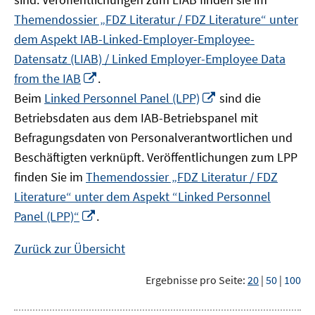
Themendossier „FDZ Literatur / FDZ Literature“ unter
dem Aspekt IAB-Linked-Employer-Employee-
Datensatz (LIAB) / Linked Employer-Employee Data
In
from the IAB
.
neuem
In
Beim
Linked Personnel Panel (LPP)
sind die
Fenster
neuem
Betriebsdaten aus dem IAB-Betriebspanel mit
öffnen
Fenster
Befragungsdaten von Personalverantwortlichen und
öffnen
Beschäftigten verknüpft. Veröffentlichungen zum LPP
finden Sie im
Themendossier „FDZ Literatur / FDZ
Literature“ unter dem Aspekt “Linked Personnel
In
Panel (LPP)“
.
neuem
Fenster
Zurück zur Übersicht
öffnen
Ergebnisse pro Seite:
20
|
50
|
100