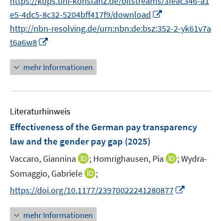
https://kops.uni-konstanz.de/bitstreams/3feac346-a1
n
e
I
e5-4dc5-8c32-5204bff417f9/download
e
r
n
http://nbn-resolving.de/urn:nbn:de:bsz:352-2-yk61v7a
u
ö
n
I
t6a6w8
e
f
e
n
m
f
u
n
F
mehr Informationen
n
e
e
e
e
m
u
n
n
F
e
s
e
Literaturhinweis
m
t
n
F
e
Effectiveness of the German pay transparency
s
e
r
law and the gender pay gap
(2025)
t
n
ö
e
I
I
Vaccaro, Giannina
;
Homrighausen, Pia
;
Wydra-
s
f
r
n
n
t
f
I
Somaggio, Gabriele
;
ö
n
n
e
n
n
I
https://doi.org/10.1177/23970022241280877
f
e
e
r
e
n
n
f
u
u
ö
n
e
n
n
mehr Informationen
e
e
f
u