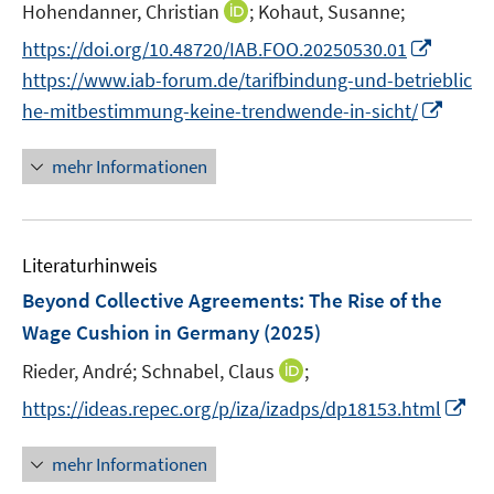
t
I
Hohendanner, Christian
;
Kohaut, Susanne;
s
r
r
e
n
t
I
https://doi.org/10.48720/IAB.FOO.20250530.01
ö
ö
r
n
e
n
f
f
https://www.iab-forum.de/tarifbindung-und-betrieblic
ö
e
r
n
f
f
I
he-mitbestimmung-keine-trendwende-in-sicht/
f
u
ö
e
n
n
n
f
e
f
u
e
e
n
mehr Informationen
n
m
f
e
n
n
e
e
F
n
m
u
n
e
e
F
e
n
n
e
Literaturhinweis
m
s
n
F
Beyond Collective Agreements: The Rise of the
t
s
e
e
Wage Cushion in Germany
(2025)
t
n
r
e
I
Rieder, André;
Schnabel, Claus
;
s
ö
r
n
t
I
f
https://ideas.repec.org/p/iza/izadps/dp18153.html
ö
n
e
n
f
f
e
r
n
n
mehr Informationen
f
u
ö
e
e