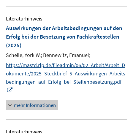
n
e
f
u
n
e
m
f
e
n
F
n
Literaturhinweis
m
e
e
F
Auswirkungen der Arbeitsbedingungen auf den
n
n
e
Erfolg bei der Besetzung von Fachkräftestellen
s
n
(2025)
t
s
e
t
Scheile, York W.;
Bennewitz, Emanuel;
r
e
https://mastd.rlp.de/fileadmin/06/02_Arbeit/Arbeit_D
ö
r
okumente/2025_Steckbrief_5_Auswirkungen_Arbeits
f
ö
f
bedingungen_auf_Erfolg_bei_Stellenbesetzung.pdf
f
n
I
f
e
n
n
n
n
e
mehr Informationen
e
n
u
e
Literaturhinweis
m