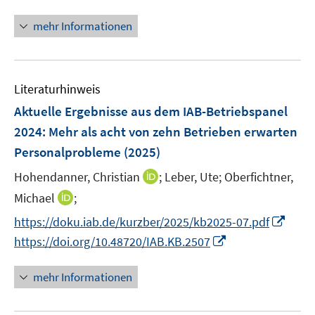
e
n
m
n
n
F
mehr Informationen
e
e
u
n
e
s
Literaturhinweis
m
t
F
e
Aktuelle Ergebnisse aus dem IAB-Betriebspanel
e
r
2024: Mehr als acht von zehn Betrieben erwarten
n
ö
Personalprobleme
(2025)
s
f
t
I
Hohendanner, Christian
;
Leber, Ute;
Oberfichtner,
f
e
n
n
I
Michael
;
r
n
e
n
I
https://doku.iab.de/kurzber/2025/kb2025-07.pdf
ö
e
n
n
n
I
https://doi.org/10.48720/IAB.KB.2507
f
u
e
n
n
f
e
u
e
n
n
mehr Informationen
m
e
u
e
e
F
m
e
u
n
e