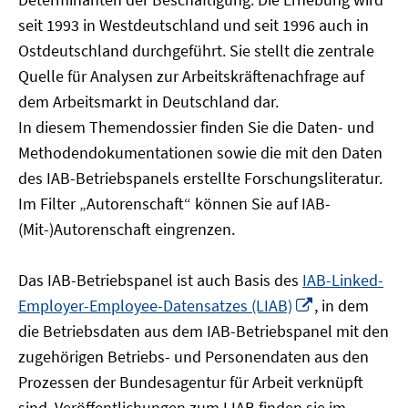
öffnen
seit 1993 in Westdeutschland und seit 1996 auch in
Ostdeutschland durchgeführt. Sie stellt die zentrale
Quelle für Analysen zur Arbeitskräftenachfrage auf
dem Arbeitsmarkt in Deutschland dar.
In diesem Themendossier finden Sie die Daten- und
Methodendokumentationen sowie die mit den Daten
des IAB-Betriebspanels erstellte Forschungsliteratur.
Im Filter „Autorenschaft“ können Sie auf IAB-
(Mit-)Autorenschaft eingrenzen.
Das IAB-Betriebspanel ist auch Basis des
IAB-Linked-
In
Employer-Employee-Datensatzes (LIAB)
, in dem
neuem
die Betriebsdaten aus dem IAB-Betriebspanel mit den
Fenster
zugehörigen Betriebs- und Personendaten aus den
öffnen
Prozessen der Bundesagentur für Arbeit verknüpft
sind. Veröffentlichungen zum LIAB finden sie im