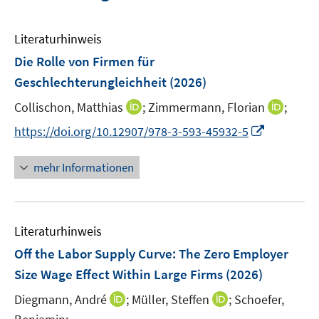
Literaturhinweis
Die Rolle von Firmen für
Geschlechterungleichheit
(2026)
I
I
Collischon, Matthias
;
Zimmermann, Florian
;
n
n
I
https://doi.org/10.12907/978-3-593-45932-5
n
n
n
e
e
n
mehr Informationen
u
u
e
e
e
u
m
m
e
F
F
Literaturhinweis
m
e
e
F
Off the Labor Supply Curve: The Zero Employer
n
n
e
Size Wage Effect Within Large Firms
(2026)
s
s
n
t
t
I
I
Diegmann, André
;
Müller, Steffen
;
Schoefer,
s
e
e
n
n
t