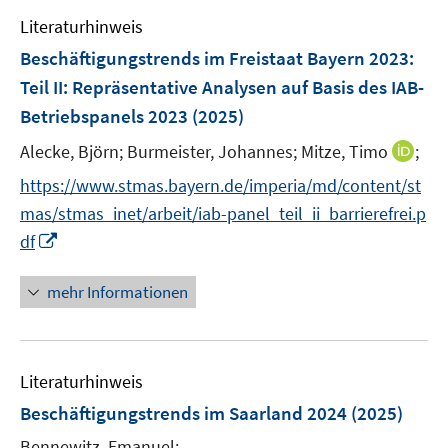
e
e
e
F
Literaturhinweis
m
n
n
e
F
Beschäftigungstrends im Freistaat Bayern 2023
:
s
n
e
t
Teil II: Repräsentative Analysen auf Basis des IAB-
s
n
e
Betriebspanels 2023
t
(2025)
s
r
e
t
I
Alecke, Björn;
Burmeister, Johannes;
Mitze, Timo
;
ö
r
e
n
f
https://www.stmas.bayern.de/imperia/md/content/st
ö
r
n
f
f
mas/stmas_inet/arbeit/iab-panel_teil_ii_barrierefrei.p
ö
e
n
f
I
df
f
u
e
n
n
f
e
n
e
n
n
mehr Informationen
m
n
e
e
F
u
n
e
e
n
Literaturhinweis
m
s
F
Beschäftigungstrends im Saarland 2024
(2025)
t
e
e
Bennewitz, Emanuel;