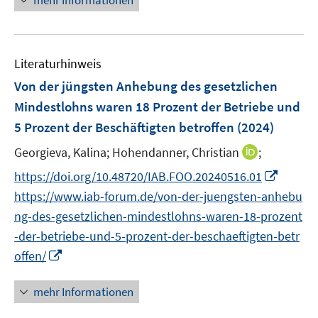
mehr Informationen
f
e
n
u
e
e
n
Literaturhinweis
m
F
Von der jüngsten Anhebung des gesetzlichen
e
Mindestlohns waren 18 Prozent der Betriebe und
n
5 Prozent der Beschäftigten betroffen
(2024)
s
t
I
Georgieva, Kalina;
Hohendanner, Christian
;
e
n
I
https://doi.org/10.48720/IAB.FOO.20240516.01
r
n
n
https://www.iab-forum.de/von-der-juengsten-anhebu
ö
e
n
ng-des-gesetzlichen-mindestlohns-waren-18-prozent
f
u
e
f
-der-betriebe-und-5-prozent-der-beschaeftigten-betr
e
u
n
I
m
offen/
e
e
n
F
m
n
n
e
mehr Informationen
F
e
n
e