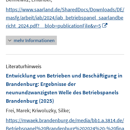
n
r
s
https://www.saarland.de/SharedDocs/Downloads/DE/
ö
t
masfg/arbeit/iab/2024/iab_betriebspanel_saarlandbe
f
e
I
f
richt_2024.pdf?__blob=publicationFile&v=5
r
n
n
ö
n
e
mehr Informationen
f
e
n
f
u
n
e
e
Literaturhinweis
m
n
F
Entwicklung von Betrieben und Beschäftigung in
e
Brandenburg
:
Ergebnisse der
n
neunundzwanzigsten Welle des Betriebspanels
s
Brandenburg
(2025)
t
e
Frei, Marek;
Kriwoluzky, Silke;
r
https://mwaek.brandenburg.de/media/bb1.a.3814.de/
ö
Betriebspanel%20Brandenburg%202024%20-%20fina
f