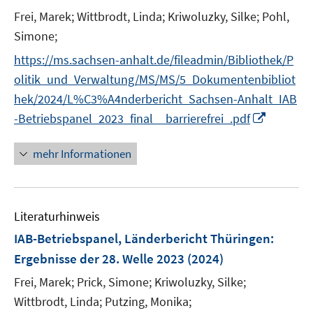
n
e
e
t
Frei, Marek;
Wittbrodt, Linda;
Kriwoluzky, Silke;
Pohl,
s
r
r
e
t
Simone;
ö
ö
r
e
f
f
https://ms.sachsen-anhalt.de/fileadmin/Bibliothek/P
ö
r
f
f
olitik_und_Verwaltung/MS/MS/5_Dokumentenbibliot
f
ö
n
n
f
hek/2024/L%C3%A4nderbericht_Sachsen-Anhalt_IAB
f
e
e
n
I
-Betriebspanel_2023_final__barrierefrei_.pdf
f
n
n
e
n
n
n
n
e
mehr Informationen
e
n
u
e
Literaturhinweis
m
F
IAB-Betriebspanel, Länderbericht Thüringen
:
e
Ergebnisse der 28. Welle 2023
(2024)
n
Frei, Marek;
Prick, Simone;
Kriwoluzky, Silke;
s
t
Wittbrodt, Linda;
Putzing, Monika;