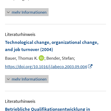
mehr Informationen
Literaturhinweis
Technological change, organizational change,
and job turnover
(2004)
I
Bauer, Thomas K.
;
Bender, Stefan;
n
I
https://doi.org/10.1016/j.labeco.2003.09.004
n
n
e
n
mehr Informationen
u
e
e
u
m
e
F
Literaturhinweis
m
e
F
Betriebliche Qualifikationsentwicklung in