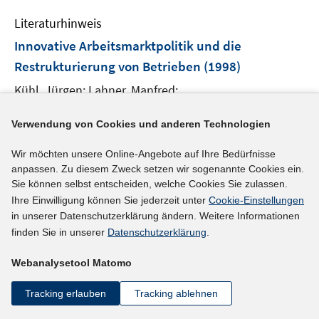
m
e
e
e
F
Literaturhinweis
m
n
n
e
F
Innovative Arbeitsmarktpolitik und die
n
e
Restrukturierung von Betrieben
(1998)
s
n
t
Kühl, Jürgen;
Lahner, Manfred;
s
e
t
r
e
Verwendung von Cookies und anderen Technologien
mehr Informationen
ö
r
f
Wir möchten unsere Online-Angebote auf Ihre Bedürfnisse
ö
anpassen. Zu diesem Zweck setzen wir sogenannte Cookies ein.
f
f
Sie können selbst entscheiden, welche Cookies Sie zulassen.
n
f
Ihre Einwilligung können Sie jederzeit unter
Cookie-Einstellungen
e
n
in unserer Datenschutzerklärung ändern. Weitere Informationen
n
e
finden Sie in unserer
Datenschutzerklärung
.
Footer
Das IAB
n
Inhalt
Webanalysetool Matomo
Institut für Arbeitsmarkt- und Berufsforschung (IAB) – unser
Leitbild
Tracking erlauben
Tracking ablehnen
Institutsleitung