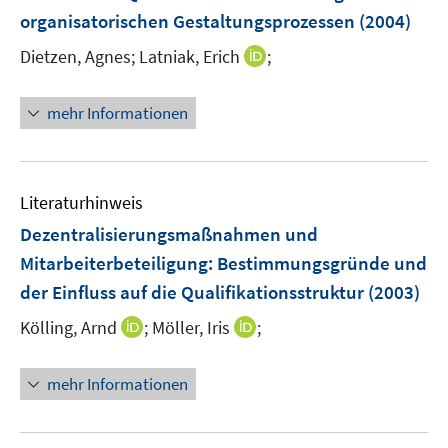
n
e
organisatorischen Gestaltungsprozessen
(2004)
s
n
t
I
Dietzen, Agnes;
Latniak, Erich
;
s
e
n
t
r
n
e
mehr Informationen
ö
e
r
f
u
ö
f
e
f
n
m
f
Literaturhinweis
e
F
n
Dezentralisierungsmaßnahmen und
n
e
e
Mitarbeiterbeteiligung
:
Bestimmungsgründe und
n
n
der Einfluss auf die Qualifikationsstruktur
(2003)
s
t
I
I
Kölling, Arnd
;
Möller, Iris
;
e
n
n
r
n
n
mehr Informationen
ö
e
e
f
u
u
f
e
e