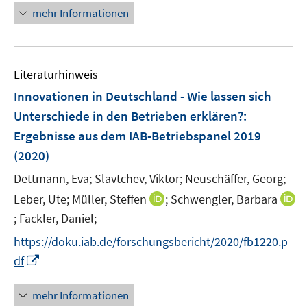
ö
e
n
mehr Informationen
e
e
f
u
e
m
m
f
e
u
F
F
n
m
e
e
e
e
F
Literaturhinweis
m
n
n
n
e
F
Innovationen in Deutschland - Wie lassen sich
s
s
n
e
t
t
Unterschiede in den Betrieben erklären?
:
s
n
e
e
Ergebnisse aus dem IAB-Betriebspanel 2019
t
s
r
r
e
(2020)
t
ö
ö
r
e
Dettmann, Eva;
Slavtchev, Viktor;
Neuschäffer, Georg;
f
f
ö
r
f
f
I
Leber, Ute;
Müller, Steffen
;
Schwengler, Barbara
f
ö
n
n
n
f
;
Fackler, Daniel;
I
f
e
e
n
n
n
f
https://doku.iab.de/forschungsbericht/2020/fb1220.p
n
n
e
e
n
n
I
df
u
n
e
e
n
e
u
n
n
mehr Informationen
m
e