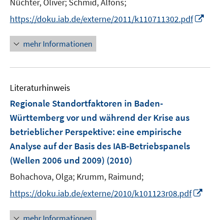
t
Nüchter, Oliver;
Schmid, Alfons;
f
ö
e
f
I
https://doku.iab.de/externe/2011/k110711302.pdf
f
r
n
n
f
ö
e
n
mehr Informationen
n
f
n
e
e
f
u
n
n
e
e
Literaturhinweis
m
n
F
Regionale Standortfaktoren in Baden-
e
Württemberg vor und während der Krise aus
n
betrieblicher Perspektive
:
eine empirische
s
Analyse auf der Basis des IAB-Betriebspanels
t
e
(Wellen 2006 und 2009)
(2010)
r
Bohachova, Olga;
Krumm, Raimund;
ö
I
https://doku.iab.de/externe/2010/k101123r08.pdf
f
n
f
n
n
mehr Informationen