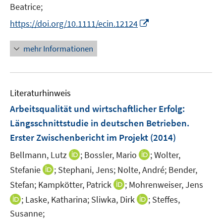
e
Beatrice;
f
f
f
r
n
n
f
I
https://doi.org/10.1111/ecin.12124
ö
e
e
n
n
f
n
n
e
n
mehr Informationen
f
n
e
n
u
e
e
n
Literaturhinweis
m
F
Arbeitsqualität und wirtschaftlicher Erfolg
:
e
Längsschnittstudie in deutschen Betrieben.
n
Erster Zwischenbericht im Projekt
(2014)
s
t
I
I
Bellmann, Lutz
;
Bossler, Mario
;
Wolter,
e
n
n
I
Stefanie
;
Stephani, Jens;
Nolte, André;
Bender,
r
n
n
n
I
Stefan;
Kampkötter, Patrick
;
Mohrenweiser, Jens
ö
e
e
n
n
I
I
;
Laske, Katharina;
Sliwka, Dirk
;
Steffes,
f
u
u
e
n
n
n
f
Susanne;
e
e
u
e