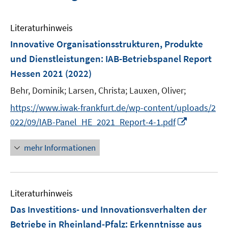
Literaturhinweis
Innovative Organisationsstrukturen, Produkte
und Dienstleistungen
:
IAB-Betriebspanel Report
Hessen 2021
(2022)
Behr, Dominik;
Larsen, Christa;
Lauxen, Oliver;
https://www.iwak-frankfurt.de/wp-content/uploads/2
I
022/09/IAB-Panel_HE_2021_Report-4-1.pdf
n
n
mehr Informationen
e
u
e
Literaturhinweis
m
F
Das Investitions- und Innovationsverhalten der
e
Betriebe in Rheinland-Pfalz
:
Erkenntnisse aus