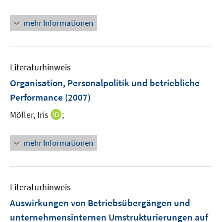
t
e
mehr Informationen
r
ö
f
Literaturhinweis
f
n
Organisation, Personalpolitik und betriebliche
e
Performance
(2007)
n
I
Möller, Iris
;
n
n
mehr Informationen
e
u
e
m
Literaturhinweis
F
Auswirkungen von Betriebsübergängen und
e
unternehmensinternen Umstrukturierungen auf
n