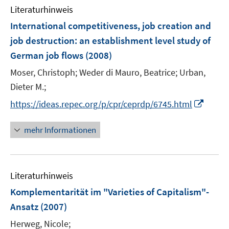
n
e
e
Literaturhinweis
m
n
n
F
International competitiveness, job creation and
s
s
e
job destruction
:
an establishment level study of
t
t
n
e
e
German job flows
(2008)
s
r
r
t
Moser, Christoph;
Weder di Mauro, Beatrice;
Urban,
ö
ö
e
Dieter M.;
f
f
r
f
f
I
https://ideas.repec.org/p/cpr/ceprdp/6745.html
ö
n
n
n
f
e
e
n
mehr Informationen
f
n
n
e
n
u
e
e
n
Literaturhinweis
m
F
Komplementarität im "Varieties of Capitalism"-
e
Ansatz
(2007)
n
Herweg, Nicole;
s