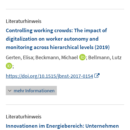
e
F
m
u
e
F
e
n
e
Literaturhinweis
m
s
n
F
Controlling working crowds: The impact of
t
s
e
e
digitalization on worker autonomy and
t
n
r
e
monitoring across hierarchical levels
(2019)
s
ö
r
t
I
Gerten, Elisa;
Beckmann, Michael
;
Bellmann, Lutz
f
ö
e
n
f
I
;
f
r
n
n
n
f
I
https://doi.org/10.1515/jbnst-2017-0154
ö
e
e
n
n
n
f
u
n
e
e
n
mehr Informationen
f
e
u
n
e
n
m
e
u
e
F
m
e
n
e
F
Literaturhinweis
m
n
e
F
Innovationen im Energiebereich: Unternehmen
s
n