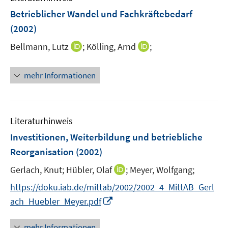
e
F
F
Betrieblicher Wandel und Fachkräftebedarf
n
e
e
(2002)
n
n
s
s
I
I
Bellmann, Lutz
;
Kölling, Arnd
;
t
t
n
n
e
e
n
n
mehr Informationen
r
r
e
e
ö
ö
u
u
f
f
e
e
f
f
m
m
Literaturhinweis
n
n
F
F
Investitionen, Weiterbildung und betriebliche
e
e
e
e
Reorganisation
(2002)
n
n
n
n
s
s
I
Gerlach, Knut;
Hübler, Olaf
;
Meyer, Wolfgang;
t
t
n
https://doku.iab.de/mittab/2002/2002_4_MittAB_Gerl
e
e
n
I
ach_Huebler_Meyer.pdf
r
r
e
n
ö
ö
u
n
mehr Informationen