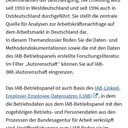
öffnen
seit 1993 in Westdeutschland und seit 1996 auch in
Ostdeutschland durchgeführt. Sie stellt die zentrale
Quelle für Analysen zur Arbeitskräftenachfrage auf
dem Arbeitsmarkt in Deutschland dar.
In diesem Themendossier finden Sie die Daten- und
Methodendokumentationen sowie die mit den Daten
des IAB-Betriebspanels erstellte Forschungsliteratur.
Im Filter „Autorenschaft“ können Sie auf IAB-
(Mit-)Autorenschaft eingrenzen.
Das IAB-Betriebspanel ist auch Basis des
IAB-Linked-
In
Employer-Employee-Datensatzes (LIAB)
, in dem
neuem
die Betriebsdaten aus dem IAB-Betriebspanel mit den
Fenster
zugehörigen Betriebs- und Personendaten aus den
öffnen
Prozessen der Bundesagentur für Arbeit verknüpft
sind. Veröffentlichungen zum LIAB finden sie im