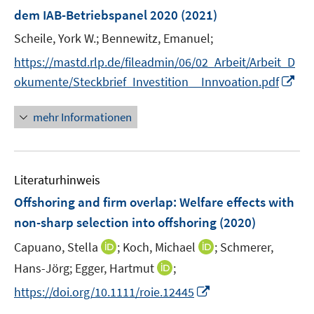
n
dem IAB-Betriebspanel 2020
(2021)
s
t
Scheile, York W.;
Bennewitz, Emanuel;
e
https://mastd.rlp.de/fileadmin/06/02_Arbeit/Arbeit_D
r
I
okumente/Steckbrief_Investition__Innvoation.pdf
ö
n
f
n
mehr Informationen
f
e
n
u
e
e
n
Literaturhinweis
m
F
Offshoring and firm overlap: Welfare effects with
e
non-sharp selection into offshoring
(2020)
n
I
I
Capuano, Stella
;
Koch, Michael
;
Schmerer,
s
n
n
t
I
Hans-Jörg;
Egger, Hartmut
;
n
n
e
n
I
https://doi.org/10.1111/roie.12445
e
e
r
n
n
u
u