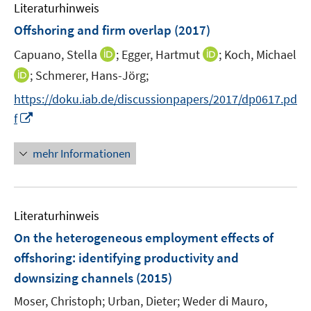
e
Literaturhinweis
m
n
F
Offshoring and firm overlap
(2017)
e
I
I
Capuano, Stella
;
Egger, Hartmut
;
Koch, Michael
n
n
n
I
;
Schmerer, Hans-Jörg;
s
n
n
n
t
https://doku.iab.de/discussionpapers/2017/dp0617.pd
e
e
n
e
I
f
u
u
e
r
n
e
e
u
ö
n
mehr Informationen
m
m
e
f
e
F
F
m
f
u
e
e
F
n
e
n
n
e
e
Literaturhinweis
m
s
s
n
n
F
On the heterogeneous employment effects of
t
t
s
e
e
e
offshoring
:
identifying productivity and
t
n
r
r
e
downsizing channels
(2015)
s
ö
ö
r
t
Moser, Christoph;
Urban, Dieter;
Weder di Mauro,
f
f
ö