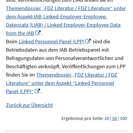
Themendossier „FDZ Literatur / FDZ Literature“ unter
dem Aspekt IAB-Linked-Employer-Employee-
Datensatz (LIAB) / Linked Employer-Employee Data
In
from the IAB
.
neuem
In
Beim
Linked Personnel Panel (LPP)
sind die
Fenster
neuem
Betriebsdaten aus dem IAB-Betriebspanel mit
öffnen
Fenster
Befragungsdaten von Personalverantwortlichen und
öffnen
Beschäftigten verknüpft. Veröffentlichungen zum LPP
finden Sie im
Themendossier „FDZ Literatur / FDZ
Literature“ unter dem Aspekt “Linked Personnel
In
Panel (LPP)“
.
neuem
Fenster
Zurück zur Übersicht
öffnen
Ergebnisse pro Seite:
20
|
50
|
100