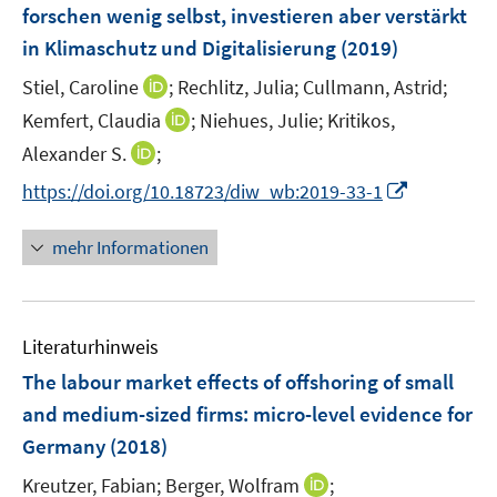
e
t
forschen wenig selbst, investieren aber verstärkt
s
n
e
in Klimaschutz und Digitalisierung
t
(2019)
s
r
e
t
I
Stiel, Caroline
;
Rechlitz, Julia;
Cullmann, Astrid;
ö
r
e
n
I
Kemfert, Claudia
;
Niehues, Julie;
f
Kritikos,
ö
r
n
n
f
I
Alexander S.
f
;
ö
e
n
n
n
f
I
f
https://doi.org/10.18723/diw_wb:2019-33-1
u
e
e
n
n
n
f
e
u
n
e
e
n
n
m
mehr Informationen
e
u
n
e
e
F
m
e
u
n
e
F
m
e
n
e
F
Literaturhinweis
m
s
n
e
F
t
The labour market effects of offshoring of small
s
n
e
e
t
and medium-sized firms
:
micro-level evidence for
s
n
r
e
Germany
(2018)
t
s
ö
r
e
t
I
Kreutzer, Fabian;
Berger, Wolfram
f
;
ö