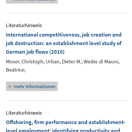
e
e
u
n
e
Literaturhinweis
m
F
International competitiveness, job creation and
e
job destruction
:
an establishment level study of
n
German job flows
(2010)
s
t
Moser, Christoph;
Urban, Dieter M.;
Weder di Mauro,
e
Beatrice;
r
ö
mehr Informationen
f
f
n
e
Literaturhinweis
n
Offshoring, firm performance and establishment-
level employment
:
identifying productivity and