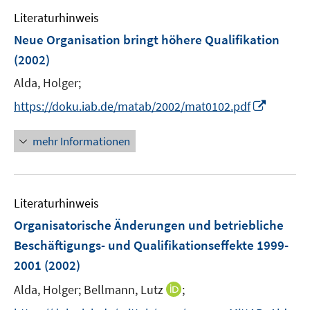
n
m
m
Literaturhinweis
e
F
F
Neue Organisation bringt höhere Qualifikation
n
e
e
(2002)
n
n
s
s
Alda, Holger;
t
t
I
https://doku.iab.de/matab/2002/mat0102.pdf
e
e
n
r
r
n
mehr Informationen
ö
ö
e
f
f
u
f
f
e
n
n
Literaturhinweis
m
e
e
F
Organisatorische Änderungen und betriebliche
n
n
e
Beschäftigungs- und Qualifikationseffekte 1999-
n
2001
(2002)
s
t
I
Alda, Holger;
Bellmann, Lutz
;
e
n