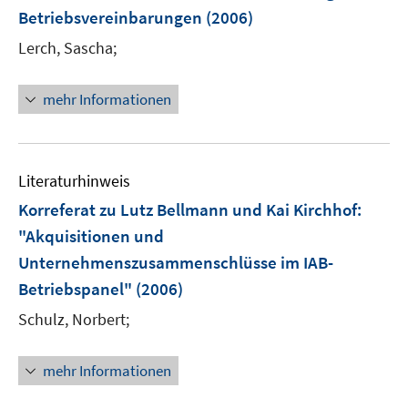
Betriebsvereinbarungen
(2006)
s
t
Lerch, Sascha;
e
r
mehr Informationen
ö
f
f
n
Literaturhinweis
e
Korreferat zu Lutz Bellmann und Kai Kirchhof:
n
"Akquisitionen und
Unternehmenszusammenschlüsse im IAB-
Betriebspanel"
(2006)
Schulz, Norbert;
mehr Informationen