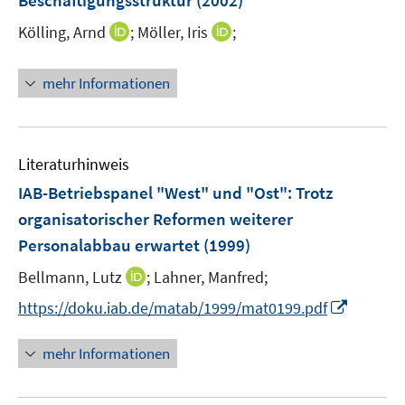
Beschäftigungsstruktur
(2002)
s
s
t
t
I
I
Kölling, Arnd
;
Möller, Iris
;
e
e
n
n
r
r
n
n
mehr Informationen
ö
ö
e
e
f
f
u
u
f
f
e
e
n
n
m
m
Literaturhinweis
e
e
F
F
IAB-Betriebspanel "West" und "Ost": Trotz
n
n
e
e
organisatorischer Reformen weiterer
n
n
Personalabbau erwartet
(1999)
s
s
t
t
I
Bellmann, Lutz
;
Lahner, Manfred;
e
e
n
I
https://doku.iab.de/matab/1999/mat0199.pdf
r
r
n
n
ö
ö
e
n
mehr Informationen
f
f
u
e
f
f
e
u
n
n