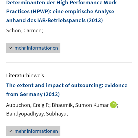
F
Determinanten der High Performance Work
n
n
e
Practices (HPWP)
:
eine empirische Analyse
s
n
anhand des IAB-Betriebspanels
(2013)
t
s
e
t
Schön, Carmen;
r
e
ö
r
mehr Informationen
f
ö
f
f
n
f
e
n
Literaturhinweis
n
e
The extent and impact of outsourcing
:
evidence
n
from Germany
(2012)
I
Aubuchon, Craig P.;
Bhaumik, Sumon Kumar
;
n
Bandyopadhyay, Subhayu;
n
e
mehr Informationen
u