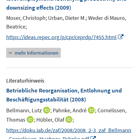
downsizing effects
(2009)
Moser, Christoph;
Urban, Dieter M.;
Weder di Mauro,
Beatrice;
I
https://ideas.repec.org/p/cpr/ceprdp/7455.html
n
n
mehr Informationen
e
u
e
Literaturhinweis
m
F
Betriebliche Reorganisation, Entlohnung und
e
Beschäftigungsstabilität
(2008)
n
I
I
Bellmann, Lutz
;
Pahnke, André
;
Cornelissen,
s
n
n
t
I
I
Thomas
;
Hübler, Olaf
;
n
n
e
n
n
https://doku.iab.de/zaf/2008/2008_2-3_zaf_Bellmann
e
e
r
n
n
I
_Cornelissen_Huebner_Pahnke.pdf