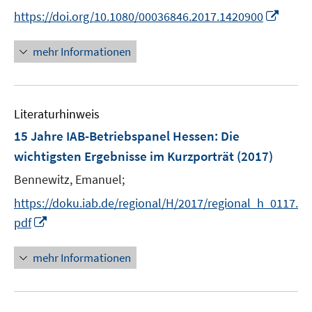
r
e
n
f
f
I
https://doi.org/10.1080/00036846.2017.1420900
ö
r
n
n
f
n
f
ö
e
e
n
n
f
mehr Informationen
f
u
n
e
e
n
f
e
n
u
e
n
m
e
n
e
F
Literaturhinweis
m
n
e
F
15 Jahre IAB-Betriebspanel Hessen
:
Die
n
e
wichtigsten Ergebnisse im Kurzporträt
(2017)
s
n
t
Bennewitz, Emanuel;
s
e
t
https://doku.iab.de/regional/H/2017/regional_h_0117.
r
e
I
pdf
ö
r
n
f
ö
n
mehr Informationen
f
f
e
n
f
u
e
n
e
n