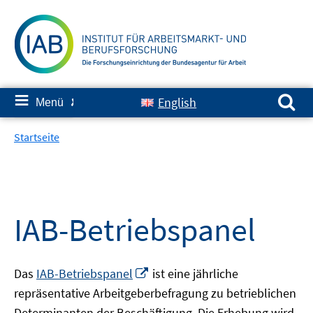
Springe
zum
Inhalt
Suchen nach:
≡
English
Menü
✘
Startseite
IAB-Betriebspanel
In
Das
IAB-Betriebspanel
ist eine jährliche
neuem
repräsentative Arbeitgeberbefragung zu betrieblichen
Fenster
Determinanten der Beschäftigung. Die Erhebung wird