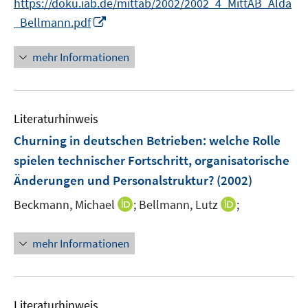
https://doku.iab.de/mittab/2002/2002_4_MittAB_Alda
r
n
I
_Bellmann.pdf
ö
e
n
f
u
n
mehr Informationen
f
e
e
n
m
u
e
F
e
n
e
Literaturhinweis
m
n
F
Churning in deutschen Betrieben
:
welche Rolle
s
e
spielen technischer Fortschritt, organisatorische
t
n
e
Änderungen und Personalstruktur?
(2002)
s
r
t
I
I
Beckmann, Michael
;
Bellmann, Lutz
;
ö
e
n
n
f
r
n
n
f
mehr Informationen
ö
e
e
n
f
u
u
e
f
e
e
n
n
m
m
Literaturhinweis