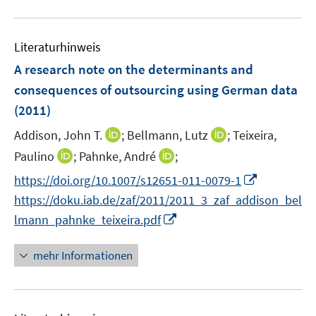
e
m
F
Literaturhinweis
e
A research note on the determinants and
n
consequences of outsourcing using German data
s
(2011)
t
e
I
I
Addison, John T.
;
Bellmann, Lutz
;
Teixeira,
r
n
n
I
I
Paulino
;
Pahnke, André
;
ö
n
n
n
n
f
I
https://doi.org/10.1007/s12651-011-0079-1
e
e
n
n
f
n
https://doku.iab.de/zaf/2011/2011_3_zaf_addison_bel
u
u
e
e
n
n
I
e
e
lmann_pahnke_teixeira.pdf
u
u
e
e
n
m
m
e
e
n
u
n
F
F
mehr Informationen
m
m
e
e
e
e
F
F
m
u
n
n
e
e
F
e
s
s
n
n
e