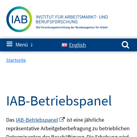
Springe
zum
Inhalt
Suchen nach:
≡
English
Menü
✘
Startseite
IAB-Betriebspanel
In
Das
IAB-Betriebspanel
ist eine jährliche
neuem
repräsentative Arbeitgeberbefragung zu betrieblichen
Fenster
Determinanten der Beschäftigung. Die Erhebung wird