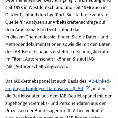
öffnen
seit 1993 in Westdeutschland und seit 1996 auch in
Ostdeutschland durchgeführt. Sie stellt die zentrale
Quelle für Analysen zur Arbeitskräftenachfrage auf
dem Arbeitsmarkt in Deutschland dar.
In diesem Themendossier finden Sie die Daten- und
Methodendokumentationen sowie die mit den Daten
des IAB-Betriebspanels erstellte Forschungsliteratur.
Im Filter „Autorenschaft“ können Sie auf IAB-
(Mit-)Autorenschaft eingrenzen.
Das IAB-Betriebspanel ist auch Basis des
IAB-Linked-
In
Employer-Employee-Datensatzes (LIAB)
, in dem
neuem
die Betriebsdaten aus dem IAB-Betriebspanel mit den
Fenster
zugehörigen Betriebs- und Personendaten aus den
öffnen
Prozessen der Bundesagentur für Arbeit verknüpft
sind. Veröffentlichungen zum LIAB finden sie im