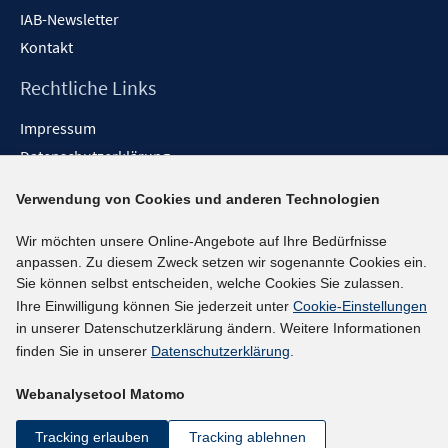
IAB-Newsletter
Kontakt
Rechtliche Links
Impressum
Datenschutzerklärung
Erklärung zur Barrierefreiheit
Verwendung von Cookies und anderen Technologien
Barrieren melden
Wir möchten unsere Online-Angebote auf Ihre Bedürfnisse
Social-Media-Kanäle
anpassen. Zu diesem Zweck setzen wir sogenannte Cookies ein.
Sie können selbst entscheiden, welche Cookies Sie zulassen.
BlueSky
Ihre Einwilligung können Sie jederzeit unter
Cookie-Einstellungen
YouTube
in unserer Datenschutzerklärung ändern. Weitere Informationen
LinkedIn
finden Sie in unserer
Datenschutzerklärung
.
XING
Webanalysetool Matomo
kununu
Netiquette
Tracking erlauben
Tracking ablehnen