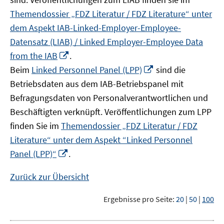
Themendossier „FDZ Literatur / FDZ Literature“ unter
dem Aspekt IAB-Linked-Employer-Employee-
Datensatz (LIAB) / Linked Employer-Employee Data
In
from the IAB
.
neuem
In
Beim
Linked Personnel Panel (LPP)
sind die
Fenster
neuem
Betriebsdaten aus dem IAB-Betriebspanel mit
öffnen
Fenster
Befragungsdaten von Personalverantwortlichen und
öffnen
Beschäftigten verknüpft. Veröffentlichungen zum LPP
finden Sie im
Themendossier „FDZ Literatur / FDZ
Literature“ unter dem Aspekt “Linked Personnel
In
Panel (LPP)“
.
neuem
Fenster
Zurück zur Übersicht
öffnen
Ergebnisse pro Seite:
20
|
50
|
100