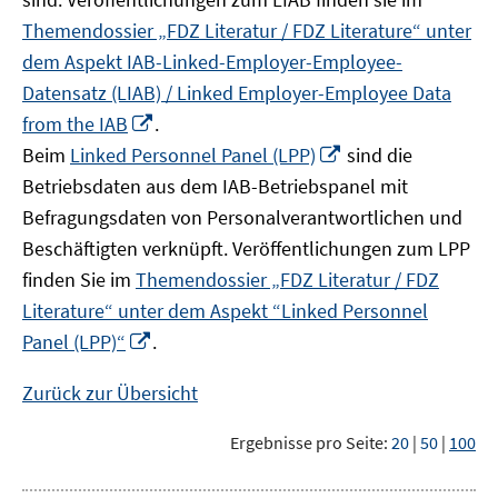
Themendossier „FDZ Literatur / FDZ Literature“ unter
dem Aspekt IAB-Linked-Employer-Employee-
Datensatz (LIAB) / Linked Employer-Employee Data
In
from the IAB
.
neuem
In
Beim
Linked Personnel Panel (LPP)
sind die
Fenster
neuem
Betriebsdaten aus dem IAB-Betriebspanel mit
öffnen
Fenster
Befragungsdaten von Personalverantwortlichen und
öffnen
Beschäftigten verknüpft. Veröffentlichungen zum LPP
finden Sie im
Themendossier „FDZ Literatur / FDZ
Literature“ unter dem Aspekt “Linked Personnel
In
Panel (LPP)“
.
neuem
Fenster
Zurück zur Übersicht
öffnen
Ergebnisse pro Seite:
20
|
50
|
100