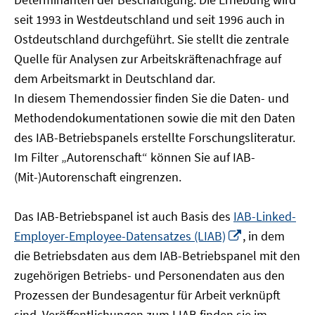
öffnen
seit 1993 in Westdeutschland und seit 1996 auch in
Ostdeutschland durchgeführt. Sie stellt die zentrale
Quelle für Analysen zur Arbeitskräftenachfrage auf
dem Arbeitsmarkt in Deutschland dar.
In diesem Themendossier finden Sie die Daten- und
Methodendokumentationen sowie die mit den Daten
des IAB-Betriebspanels erstellte Forschungsliteratur.
Im Filter „Autorenschaft“ können Sie auf IAB-
(Mit-)Autorenschaft eingrenzen.
Das IAB-Betriebspanel ist auch Basis des
IAB-Linked-
In
Employer-Employee-Datensatzes (LIAB)
, in dem
neuem
die Betriebsdaten aus dem IAB-Betriebspanel mit den
Fenster
zugehörigen Betriebs- und Personendaten aus den
öffnen
Prozessen der Bundesagentur für Arbeit verknüpft
sind. Veröffentlichungen zum LIAB finden sie im