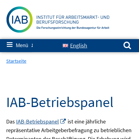
Springe
zum
Inhalt
Suchen nach:
≡
English
Menü
✘
Startseite
IAB-Betriebspanel
In
Das
IAB-Betriebspanel
ist eine jährliche
neuem
repräsentative Arbeitgeberbefragung zu betrieblichen
Fenster
Determinanten der Beschäftigung. Die Erhebung wird