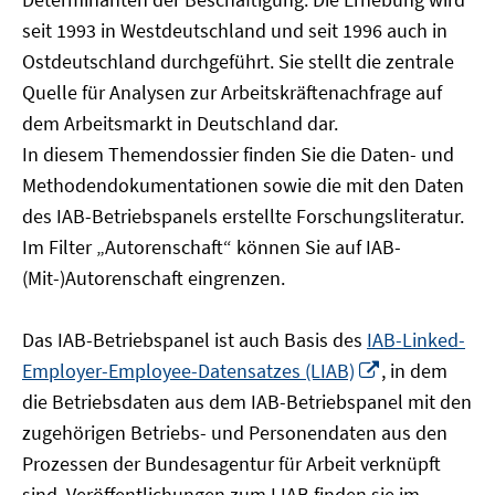
öffnen
seit 1993 in Westdeutschland und seit 1996 auch in
Ostdeutschland durchgeführt. Sie stellt die zentrale
Quelle für Analysen zur Arbeitskräftenachfrage auf
dem Arbeitsmarkt in Deutschland dar.
In diesem Themendossier finden Sie die Daten- und
Methodendokumentationen sowie die mit den Daten
des IAB-Betriebspanels erstellte Forschungsliteratur.
Im Filter „Autorenschaft“ können Sie auf IAB-
(Mit-)Autorenschaft eingrenzen.
Das IAB-Betriebspanel ist auch Basis des
IAB-Linked-
In
Employer-Employee-Datensatzes (LIAB)
, in dem
neuem
die Betriebsdaten aus dem IAB-Betriebspanel mit den
Fenster
zugehörigen Betriebs- und Personendaten aus den
öffnen
Prozessen der Bundesagentur für Arbeit verknüpft
sind. Veröffentlichungen zum LIAB finden sie im