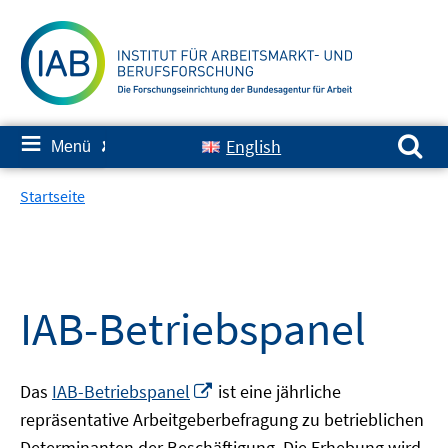
Springe
zum
Inhalt
Suchen nach:
≡
English
Menü
✘
Startseite
IAB-Betriebspanel
In
Das
IAB-Betriebspanel
ist eine jährliche
neuem
repräsentative Arbeitgeberbefragung zu betrieblichen
Fenster
Determinanten der Beschäftigung. Die Erhebung wird