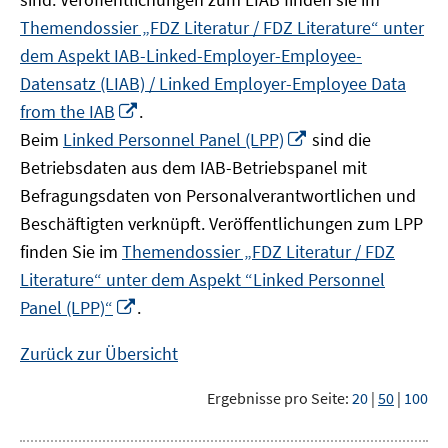
Themendossier „FDZ Literatur / FDZ Literature“ unter
dem Aspekt IAB-Linked-Employer-Employee-
Datensatz (LIAB) / Linked Employer-Employee Data
In
from the IAB
.
neuem
In
Beim
Linked Personnel Panel (LPP)
sind die
Fenster
neuem
Betriebsdaten aus dem IAB-Betriebspanel mit
öffnen
Fenster
Befragungsdaten von Personalverantwortlichen und
öffnen
Beschäftigten verknüpft. Veröffentlichungen zum LPP
finden Sie im
Themendossier „FDZ Literatur / FDZ
Literature“ unter dem Aspekt “Linked Personnel
In
Panel (LPP)“
.
neuem
Fenster
Zurück zur Übersicht
öffnen
Ergebnisse pro Seite:
20
|
50
|
100