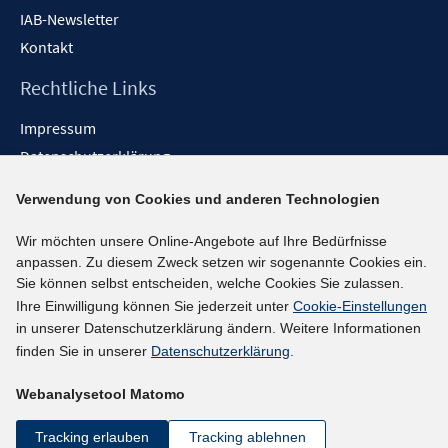
IAB-Newsletter
Kontakt
Rechtliche Links
Impressum
Datenschutzerklärung
Erklärung zur Barrierefreiheit
Verwendung von Cookies und anderen Technologien
Barrieren melden
Wir möchten unsere Online-Angebote auf Ihre Bedürfnisse
Social-Media-Kanäle
anpassen. Zu diesem Zweck setzen wir sogenannte Cookies ein.
Sie können selbst entscheiden, welche Cookies Sie zulassen.
BlueSky
Ihre Einwilligung können Sie jederzeit unter
Cookie-Einstellungen
YouTube
in unserer Datenschutzerklärung ändern. Weitere Informationen
LinkedIn
finden Sie in unserer
Datenschutzerklärung
.
XING
Webanalysetool Matomo
kununu
Netiquette
Tracking erlauben
Tracking ablehnen