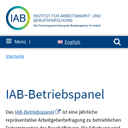
Springe
zum
Inhalt
Suchen nach:
≡
English
Menü
✘
Startseite
IAB-Betriebspanel
In
Das
IAB-Betriebspanel
ist eine jährliche
neuem
repräsentative Arbeitgeberbefragung zu betrieblichen
Fenster
Determinanten der Beschäftigung. Die Erhebung wird