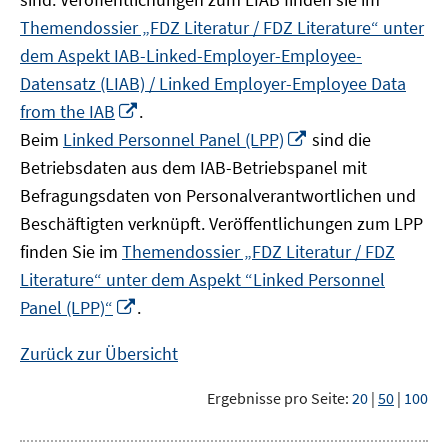
Themendossier „FDZ Literatur / FDZ Literature“ unter
dem Aspekt IAB-Linked-Employer-Employee-
Datensatz (LIAB) / Linked Employer-Employee Data
In
from the IAB
.
neuem
In
Beim
Linked Personnel Panel (LPP)
sind die
Fenster
neuem
Betriebsdaten aus dem IAB-Betriebspanel mit
öffnen
Fenster
Befragungsdaten von Personalverantwortlichen und
öffnen
Beschäftigten verknüpft. Veröffentlichungen zum LPP
finden Sie im
Themendossier „FDZ Literatur / FDZ
Literature“ unter dem Aspekt “Linked Personnel
In
Panel (LPP)“
.
neuem
Fenster
Zurück zur Übersicht
öffnen
Ergebnisse pro Seite:
20
|
50
|
100