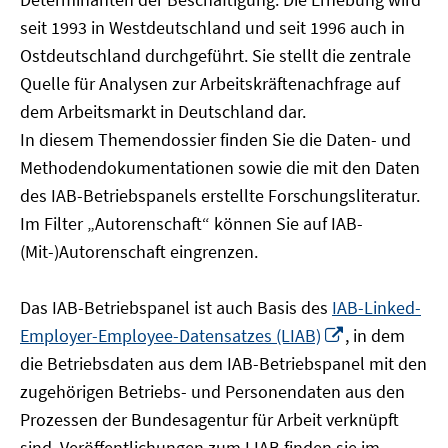
öffnen
seit 1993 in Westdeutschland und seit 1996 auch in
Ostdeutschland durchgeführt. Sie stellt die zentrale
Quelle für Analysen zur Arbeitskräftenachfrage auf
dem Arbeitsmarkt in Deutschland dar.
In diesem Themendossier finden Sie die Daten- und
Methodendokumentationen sowie die mit den Daten
des IAB-Betriebspanels erstellte Forschungsliteratur.
Im Filter „Autorenschaft“ können Sie auf IAB-
(Mit-)Autorenschaft eingrenzen.
Das IAB-Betriebspanel ist auch Basis des
IAB-Linked-
In
Employer-Employee-Datensatzes (LIAB)
, in dem
neuem
die Betriebsdaten aus dem IAB-Betriebspanel mit den
Fenster
zugehörigen Betriebs- und Personendaten aus den
öffnen
Prozessen der Bundesagentur für Arbeit verknüpft
sind. Veröffentlichungen zum LIAB finden sie im