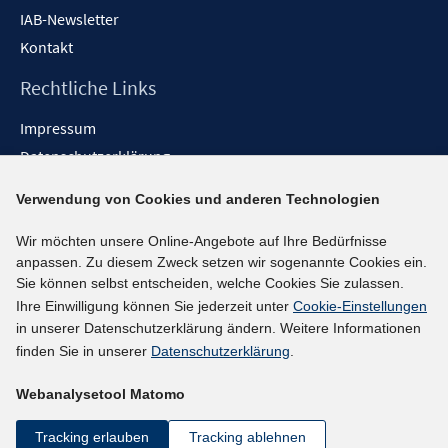
IAB-Newsletter
Kontakt
Rechtliche Links
Impressum
Datenschutzerklärung
Erklärung zur Barrierefreiheit
Verwendung von Cookies und anderen Technologien
Barrieren melden
Wir möchten unsere Online-Angebote auf Ihre Bedürfnisse
Social-Media-Kanäle
anpassen. Zu diesem Zweck setzen wir sogenannte Cookies ein.
Sie können selbst entscheiden, welche Cookies Sie zulassen.
BlueSky
Ihre Einwilligung können Sie jederzeit unter
Cookie-Einstellungen
YouTube
in unserer Datenschutzerklärung ändern. Weitere Informationen
LinkedIn
finden Sie in unserer
Datenschutzerklärung
.
XING
Webanalysetool Matomo
kununu
Netiquette
Tracking erlauben
Tracking ablehnen