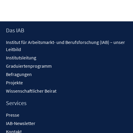
Footer
Das IAB
Inhalt
Institut für Arbeitsmarkt- und Berufsforschung (IAB) – unser
Leitbild
Institutsleitung
Graduiertenprogramm
Befragungen
Projekte
Wissenschaftlicher Beirat
Services
Presse
IAB-Newsletter
Kontakt