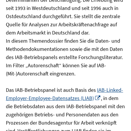
öffnen
seit 1993 in Westdeutschland und seit 1996 auch in
Ostdeutschland durchgeführt. Sie stellt die zentrale
Quelle für Analysen zur Arbeitskräftenachfrage auf
dem Arbeitsmarkt in Deutschland dar.
In diesem Themendossier finden Sie die Daten- und
Methodendokumentationen sowie die mit den Daten
des IAB-Betriebspanels erstellte Forschungsliteratur.
Im Filter „Autorenschaft“ können Sie auf IAB-
(Mit-)Autorenschaft eingrenzen.
Das IAB-Betriebspanel ist auch Basis des
IAB-Linked-
In
Employer-Employee-Datensatzes (LIAB)
, in dem
neuem
die Betriebsdaten aus dem IAB-Betriebspanel mit den
Fenster
zugehörigen Betriebs- und Personendaten aus den
öffnen
Prozessen der Bundesagentur für Arbeit verknüpft
sind. Veröffentlichungen zum LIAB finden sie im