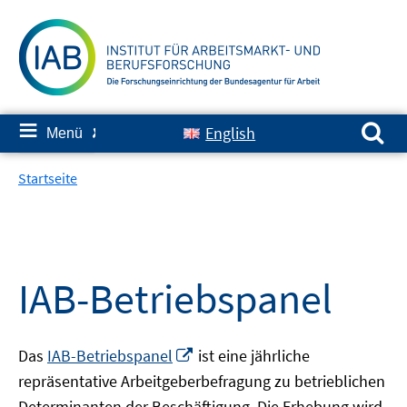
Springe
zum
Inhalt
Suchen nach:
≡
English
Menü
✘
Startseite
IAB-Betriebspanel
In
Das
IAB-Betriebspanel
ist eine jährliche
neuem
repräsentative Arbeitgeberbefragung zu betrieblichen
Fenster
Determinanten der Beschäftigung. Die Erhebung wird