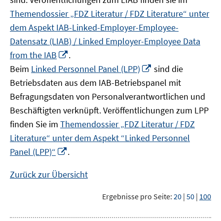
Themendossier „FDZ Literatur / FDZ Literature“ unter
dem Aspekt IAB-Linked-Employer-Employee-
Datensatz (LIAB) / Linked Employer-Employee Data
In
from the IAB
.
neuem
In
Beim
Linked Personnel Panel (LPP)
sind die
Fenster
neuem
Betriebsdaten aus dem IAB-Betriebspanel mit
öffnen
Fenster
Befragungsdaten von Personalverantwortlichen und
öffnen
Beschäftigten verknüpft. Veröffentlichungen zum LPP
finden Sie im
Themendossier „FDZ Literatur / FDZ
Literature“ unter dem Aspekt “Linked Personnel
In
Panel (LPP)“
.
neuem
Fenster
Zurück zur Übersicht
öffnen
Ergebnisse pro Seite:
20
|
50
|
100