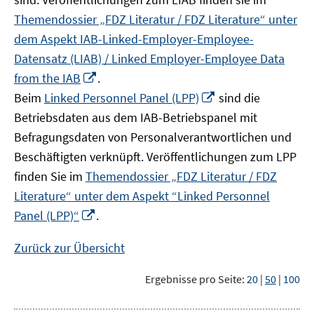
Themendossier „FDZ Literatur / FDZ Literature“ unter
dem Aspekt IAB-Linked-Employer-Employee-
Datensatz (LIAB) / Linked Employer-Employee Data
In
from the IAB
.
neuem
In
Beim
Linked Personnel Panel (LPP)
sind die
Fenster
neuem
Betriebsdaten aus dem IAB-Betriebspanel mit
öffnen
Fenster
Befragungsdaten von Personalverantwortlichen und
öffnen
Beschäftigten verknüpft. Veröffentlichungen zum LPP
finden Sie im
Themendossier „FDZ Literatur / FDZ
Literature“ unter dem Aspekt “Linked Personnel
In
Panel (LPP)“
.
neuem
Fenster
Zurück zur Übersicht
öffnen
Ergebnisse pro Seite:
20
|
50
|
100