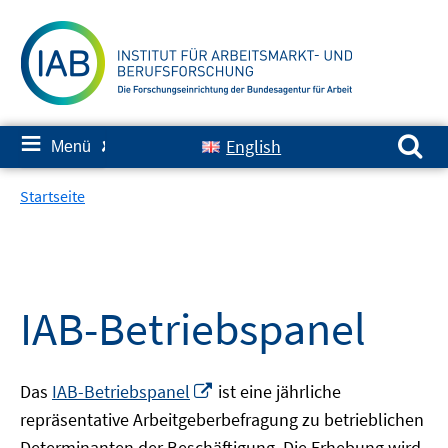
Springe
zum
Inhalt
Suchen nach:
≡
English
Menü
✘
Startseite
IAB-Betriebspanel
In
Das
IAB-Betriebspanel
ist eine jährliche
neuem
repräsentative Arbeitgeberbefragung zu betrieblichen
Fenster
Determinanten der Beschäftigung. Die Erhebung wird