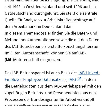
öffnen
seit 1993 in Westdeutschland und seit 1996 auch in
Ostdeutschland durchgeführt. Sie stellt die zentrale
Quelle für Analysen zur Arbeitskräftenachfrage auf
dem Arbeitsmarkt in Deutschland dar.
In diesem Themendossier finden Sie die Daten- und
Methodendokumentationen sowie die mit den Daten
des IAB-Betriebspanels erstellte Forschungsliteratur.
Im Filter „Autorenschaft“ können Sie auf IAB-
(Mit-)Autorenschaft eingrenzen.
Das IAB-Betriebspanel ist auch Basis des
IAB-Linked-
In
Employer-Employee-Datensatzes (LIAB)
, in dem
neuem
die Betriebsdaten aus dem IAB-Betriebspanel mit den
Fenster
zugehörigen Betriebs- und Personendaten aus den
öffnen
Prozessen der Bundesagentur für Arbeit verknüpft
sind. Veröffentlichungen zum LIAB finden sie im