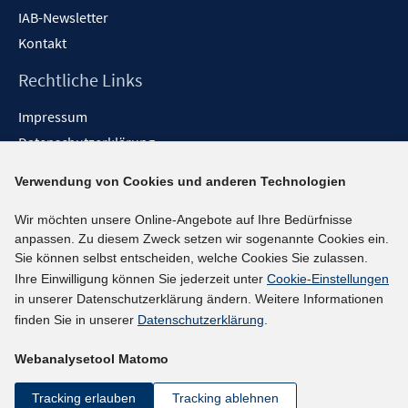
IAB-Newsletter
Kontakt
Rechtliche Links
Impressum
Datenschutzerklärung
Erklärung zur Barrierefreiheit
Verwendung von Cookies und anderen Technologien
Barrieren melden
Wir möchten unsere Online-Angebote auf Ihre Bedürfnisse
Social-Media-Kanäle
anpassen. Zu diesem Zweck setzen wir sogenannte Cookies ein.
Sie können selbst entscheiden, welche Cookies Sie zulassen.
BlueSky
Ihre Einwilligung können Sie jederzeit unter
Cookie-Einstellungen
YouTube
in unserer Datenschutzerklärung ändern. Weitere Informationen
LinkedIn
finden Sie in unserer
Datenschutzerklärung
.
XING
Webanalysetool Matomo
kununu
Netiquette
Tracking erlauben
Tracking ablehnen