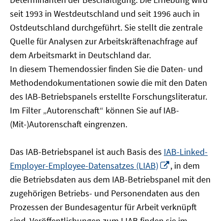
öffnen
seit 1993 in Westdeutschland und seit 1996 auch in
Ostdeutschland durchgeführt. Sie stellt die zentrale
Quelle für Analysen zur Arbeitskräftenachfrage auf
dem Arbeitsmarkt in Deutschland dar.
In diesem Themendossier finden Sie die Daten- und
Methodendokumentationen sowie die mit den Daten
des IAB-Betriebspanels erstellte Forschungsliteratur.
Im Filter „Autorenschaft“ können Sie auf IAB-
(Mit-)Autorenschaft eingrenzen.
Das IAB-Betriebspanel ist auch Basis des
IAB-Linked-
In
Employer-Employee-Datensatzes (LIAB)
, in dem
neuem
die Betriebsdaten aus dem IAB-Betriebspanel mit den
Fenster
zugehörigen Betriebs- und Personendaten aus den
öffnen
Prozessen der Bundesagentur für Arbeit verknüpft
sind. Veröffentlichungen zum LIAB finden sie im