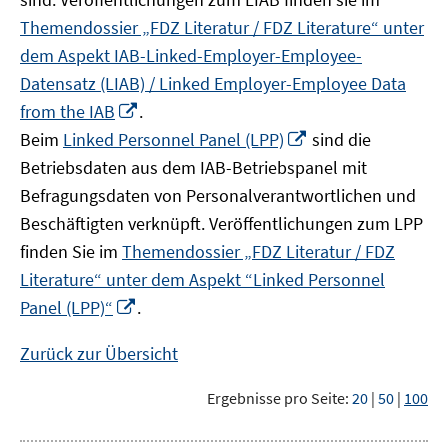
Themendossier „FDZ Literatur / FDZ Literature“ unter
dem Aspekt IAB-Linked-Employer-Employee-
Datensatz (LIAB) / Linked Employer-Employee Data
In
from the IAB
.
neuem
In
Beim
Linked Personnel Panel (LPP)
sind die
Fenster
neuem
Betriebsdaten aus dem IAB-Betriebspanel mit
öffnen
Fenster
Befragungsdaten von Personalverantwortlichen und
öffnen
Beschäftigten verknüpft. Veröffentlichungen zum LPP
finden Sie im
Themendossier „FDZ Literatur / FDZ
Literature“ unter dem Aspekt “Linked Personnel
In
Panel (LPP)“
.
neuem
Fenster
Zurück zur Übersicht
öffnen
Ergebnisse pro Seite:
20
|
50
|
100