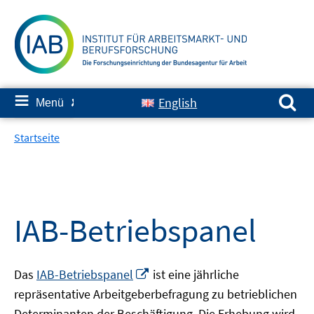
Springe
zum
Inhalt
Suchen nach:
≡
English
Menü
✘
Startseite
IAB-Betriebspanel
In
Das
IAB-Betriebspanel
ist eine jährliche
neuem
repräsentative Arbeitgeberbefragung zu betrieblichen
Fenster
Determinanten der Beschäftigung. Die Erhebung wird