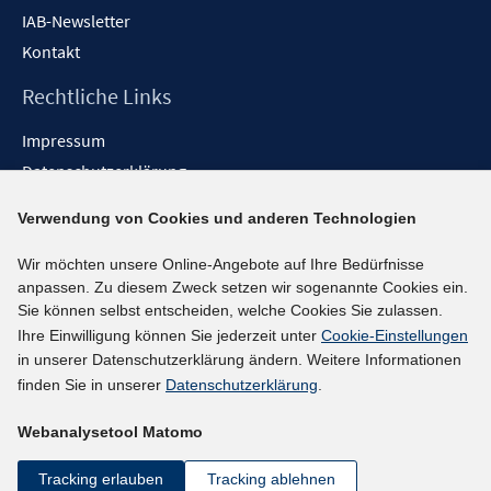
IAB-Newsletter
Kontakt
Rechtliche Links
Impressum
Datenschutzerklärung
Erklärung zur Barrierefreiheit
Verwendung von Cookies und anderen Technologien
Barrieren melden
Wir möchten unsere Online-Angebote auf Ihre Bedürfnisse
Social-Media-Kanäle
anpassen. Zu diesem Zweck setzen wir sogenannte Cookies ein.
Sie können selbst entscheiden, welche Cookies Sie zulassen.
BlueSky
Ihre Einwilligung können Sie jederzeit unter
Cookie-Einstellungen
YouTube
in unserer Datenschutzerklärung ändern. Weitere Informationen
LinkedIn
finden Sie in unserer
Datenschutzerklärung
.
XING
Webanalysetool Matomo
kununu
Netiquette
Tracking erlauben
Tracking ablehnen