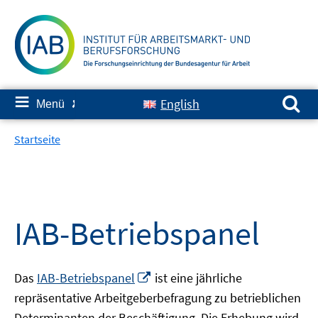
Springe
zum
Inhalt
Suchen nach:
≡
English
Menü
✘
Startseite
IAB-Betriebspanel
In
Das
IAB-Betriebspanel
ist eine jährliche
neuem
repräsentative Arbeitgeberbefragung zu betrieblichen
Fenster
Determinanten der Beschäftigung. Die Erhebung wird