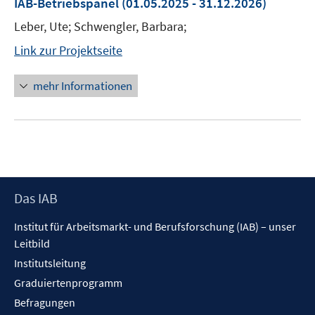
IAB-Betriebspanel
(01.05.2025 - 31.12.2026)
Leber, Ute; Schwengler, Barbara;
Link zur Projektseite
mehr Informationen
Footer
Das IAB
Inhalt
Institut für Arbeitsmarkt- und Berufsforschung (IAB) – unser
Leitbild
Institutsleitung
Graduiertenprogramm
Befragungen