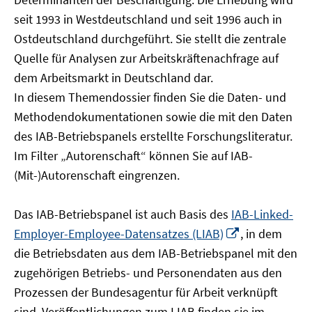
öffnen
seit 1993 in Westdeutschland und seit 1996 auch in
Ostdeutschland durchgeführt. Sie stellt die zentrale
Quelle für Analysen zur Arbeitskräftenachfrage auf
dem Arbeitsmarkt in Deutschland dar.
In diesem Themendossier finden Sie die Daten- und
Methodendokumentationen sowie die mit den Daten
des IAB-Betriebspanels erstellte Forschungsliteratur.
Im Filter „Autorenschaft“ können Sie auf IAB-
(Mit-)Autorenschaft eingrenzen.
Das IAB-Betriebspanel ist auch Basis des
IAB-Linked-
In
Employer-Employee-Datensatzes (LIAB)
, in dem
neuem
die Betriebsdaten aus dem IAB-Betriebspanel mit den
Fenster
zugehörigen Betriebs- und Personendaten aus den
öffnen
Prozessen der Bundesagentur für Arbeit verknüpft
sind. Veröffentlichungen zum LIAB finden sie im