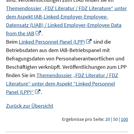
Themendossier „FDZ Literatur / FDZ Literature“ unter
dem Aspekt IAB-Linked-Employer-Employee-
Datensatz (LIAB) / Linked Employer-Employee Data
In
from the IAB
.
neuem
In
Beim
Linked Personnel Panel (LPP)
sind die
Fenster
neuem
Betriebsdaten aus dem IAB-Betriebspanel mit
öffnen
Fenster
Befragungsdaten von Personalverantwortlichen und
öffnen
Beschäftigten verknüpft. Veröffentlichungen zum LPP
finden Sie im
Themendossier „FDZ Literatur / FDZ
Literature“ unter dem Aspekt “Linked Personnel
In
Panel (LPP)“
.
neuem
Fenster
Zurück zur Übersicht
öffnen
Ergebnisse pro Seite:
20
|
50
|
100