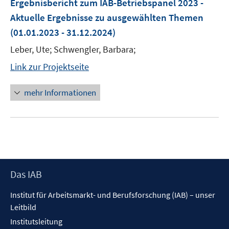
Ergebnisbericht zum IAB-Betriebspanel 2023 -
Aktuelle Ergebnisse zu ausgewählten Themen
(01.01.2023 - 31.12.2024)
Leber, Ute; Schwengler, Barbara;
Link zur Projektseite
mehr Informationen
Footer
Das IAB
Inhalt
Institut für Arbeitsmarkt- und Berufsforschung (IAB) – unser
Leitbild
Institutsleitung