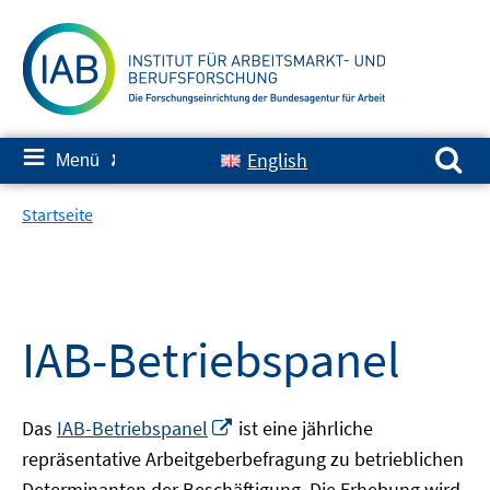
Springe
zum
Inhalt
Suchen nach:
≡
English
Menü
✘
Startseite
IAB-Betriebspanel
In
Das
IAB-Betriebspanel
ist eine jährliche
neuem
repräsentative Arbeitgeberbefragung zu betrieblichen
Fenster
Determinanten der Beschäftigung. Die Erhebung wird