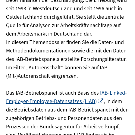
öffnen
seit 1993 in Westdeutschland und seit 1996 auch in
Ostdeutschland durchgeführt. Sie stellt die zentrale
Quelle für Analysen zur Arbeitskräftenachfrage auf
dem Arbeitsmarkt in Deutschland dar.
In diesem Themendossier finden Sie die Daten- und
Methodendokumentationen sowie die mit den Daten
des IAB-Betriebspanels erstellte Forschungsliteratur.
Im Filter „Autorenschaft“ können Sie auf IAB-
(Mit-)Autorenschaft eingrenzen.
Das IAB-Betriebspanel ist auch Basis des
IAB-Linked-
In
Employer-Employee-Datensatzes (LIAB)
, in dem
neuem
die Betriebsdaten aus dem IAB-Betriebspanel mit den
Fenster
zugehörigen Betriebs- und Personendaten aus den
öffnen
Prozessen der Bundesagentur für Arbeit verknüpft
sind. Veröffentlichungen zum LIAB finden sie im