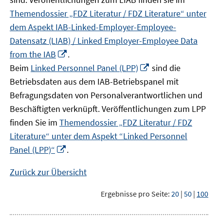
Themendossier „FDZ Literatur / FDZ Literature“ unter
dem Aspekt IAB-Linked-Employer-Employee-
Datensatz (LIAB) / Linked Employer-Employee Data
In
from the IAB
.
neuem
In
Beim
Linked Personnel Panel (LPP)
sind die
Fenster
neuem
Betriebsdaten aus dem IAB-Betriebspanel mit
öffnen
Fenster
Befragungsdaten von Personalverantwortlichen und
öffnen
Beschäftigten verknüpft. Veröffentlichungen zum LPP
finden Sie im
Themendossier „FDZ Literatur / FDZ
Literature“ unter dem Aspekt “Linked Personnel
In
Panel (LPP)“
.
neuem
Fenster
Zurück zur Übersicht
öffnen
Ergebnisse pro Seite:
20
|
50
|
100