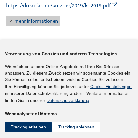
n
n
f
f
I
f
https://doku.iab.de/kurzber/2019/kb2019.pdf
ö
n
n
n
n
n
f
f
e
e
e
e
n
n
mehr Informationen
f
u
u
n
n
e
e
n
e
e
u
n
e
m
m
e
n
F
F
Literaturhinweis
m
e
e
Verwendung von Cookies und anderen Technologien
F
Work motivation and welfare sanctions
:
Evidence
n
n
e
from German survey and administrative data
Wir möchten unsere Online-Angebote auf Ihre Bedürfnisse
s
s
n
anpassen. Zu diesem Zweck setzen wir sogenannte Cookies ein.
(2019)
t
t
s
Sie können selbst entscheiden, welche Cookies Sie zulassen.
e
e
t
Hohenleitner, Ingrid;
Hillmann, Katja;
Tolciu, Andreia;
Ihre Einwilligung können Sie jederzeit unter
Cookie-Einstellungen
r
r
e
in unserer Datenschutzerklärung ändern. Weitere Informationen
I
http://nbn-resolving.de/nbn:de:gbv:18-96722
ö
ö
r
finden Sie in unserer
Datenschutzerklärung
.
n
f
f
ö
n
mehr Informationen
f
f
Webanalysetool Matomo
f
e
n
n
f
u
e
e
Tracking erlauben
Tracking ablehnen
n
e
n
n
e