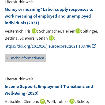
F
F
n
Literaturhinweis
m
n
n
e
e
e
F
Money or meaning? Labor supply responses to
n
n
n
e
work meaning of employed and unemployed
s
s
n
individuals
(2021)
t
t
s
e
e
t
I
I
Kesternich, Iris
;
Schumacher, Heiner
;
Siflinger,
r
r
e
n
n
I
Bettina;
Schwarz, Stefan
;
ö
ö
r
n
n
n
f
f
I
https://doi.org/10.1016/j.euroecorev.2021.103786
ö
e
e
n
f
f
n
f
u
u
e
n
n
n
mehr Informationen
f
e
e
u
e
e
e
n
m
m
e
n
n
u
e
F
F
m
e
n
e
e
F
Literaturhinweis
m
n
n
e
F
Income Support, Employment Transitions and
s
s
n
e
t
t
Well-Being
(2020)
s
n
e
e
t
I
I
Hetschko, Clemens
;
Wolf, Tobias
;
Schöb,
s
r
r