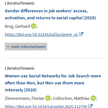
e
F
Literaturhinweis
m
n
n
n
e
F
Gender differences in job seekers’ access,
s
s
n
e
t
t
activation, and returns to social capital
(2026)
s
n
e
e
t
I
Krug, Gerhard
;
s
r
r
e
n
t
I
https://doi.org/10.31235/osf.io/sjym4_v1
ö
ö
r
n
e
n
f
f
ö
e
r
n
f
f
mehr Informationen
f
u
ö
e
n
n
f
e
f
u
e
e
n
m
f
e
n
n
e
F
n
Literaturhinweis
m
n
e
e
F
Women use Social Networks for Job Search more
n
n
e
often than Men, but Men use them more
s
n
intensely
(2026)
t
s
e
t
I
I
Zimmermann, Florian
;
Collischon, Matthias
;
r
e
n
n
I
https://doi.org/10.1016/j.econlet.2025.112795
ö