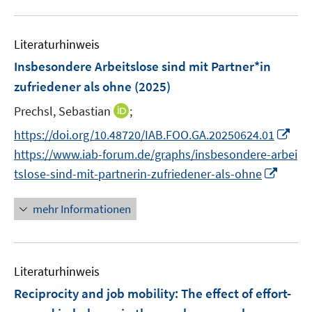
n
m
m
f
e
u
e
F
F
n
m
e
n
e
e
e
F
Literaturhinweis
m
n
n
n
e
F
Insbesondere Arbeitslose sind mit Partner*in
s
s
n
e
t
t
zufriedener als ohne
(2025)
s
n
e
e
t
I
Prechsl, Sebastian
;
s
r
r
e
n
t
I
https://doi.org/10.48720/IAB.FOO.GA.20250624.01
ö
ö
r
n
e
n
f
f
https://www.iab-forum.de/graphs/insbesondere-arbei
ö
e
r
n
f
f
I
f
tslose-sind-mit-partnerin-zufriedener-als-ohne
u
ö
e
n
n
n
f
e
f
u
e
e
n
n
mehr Informationen
m
f
e
n
n
e
e
F
n
m
u
n
e
e
F
e
n
n
e
Literaturhinweis
m
s
n
F
Reciprocity and job mobility: The effect of effort-
t
s
e
e