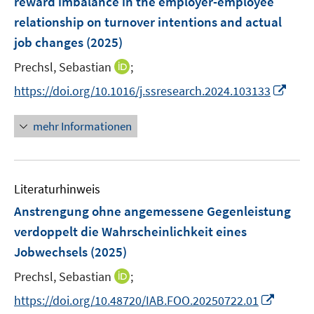
reward imbalance in the employer-employee
t
n
r
relationship on turnover intentions and actual
e
s
ö
r
job changes
(2025)
t
f
ö
e
f
I
Prechsl, Sebastian
;
f
r
n
n
I
f
https://doi.org/10.1016/j.ssresearch.2024.103133
ö
e
n
n
n
f
n
e
n
e
mehr Informationen
f
u
e
n
n
e
u
e
m
e
n
F
Literaturhinweis
m
e
F
Anstrengung ohne angemessene Gegenleistung
n
e
verdoppelt die Wahrscheinlichkeit eines
s
n
Jobwechsels
(2025)
t
s
e
t
I
Prechsl, Sebastian
;
r
e
n
I
https://doi.org/10.48720/IAB.FOO.20250722.01
ö
r
n