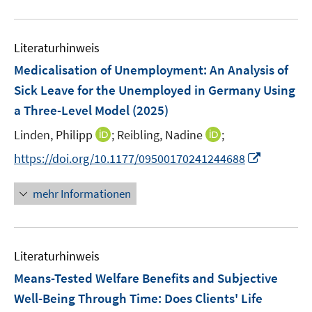
e
e
F
u
n
n
e
e
s
s
n
Literaturhinweis
m
t
t
s
F
e
e
Medicalisation of Unemployment: An Analysis of
t
e
r
r
Sick Leave for the Unemployed in Germany Using
e
n
ö
ö
r
a Three-Level Model
(2025)
s
f
f
ö
t
I
I
Linden, Philipp
;
Reibling, Nadine
f
;
f
f
e
n
n
n
n
I
f
https://doi.org/10.1177/09500170241244688
r
n
n
e
e
n
n
ö
e
e
n
n
n
e
mehr Informationen
f
u
u
e
n
f
e
e
u
n
m
m
e
e
F
F
Literaturhinweis
m
n
e
e
F
Means-Tested Welfare Benefits and Subjective
n
n
e
Well-Being Through Time: Does Clients' Life
s
s
n