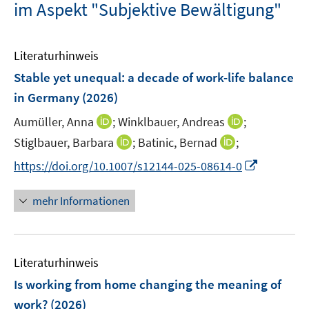
im Aspekt "Subjektive Bewältigung"
Literaturhinweis
Stable yet unequal: a decade of work-life balance
in Germany
(2026)
I
I
Aumüller, Anna
;
Winklbauer, Andreas
;
n
n
I
I
Stiglbauer, Barbara
;
Batinic, Bernad
;
n
n
n
n
I
https://doi.org/10.1007/s12144-025-08614-0
e
e
n
n
n
u
u
e
e
n
mehr Informationen
e
e
u
u
e
m
m
e
e
u
F
F
m
m
e
e
e
F
F
Literaturhinweis
m
n
n
e
e
F
Is working from home changing the meaning of
s
s
n
n
e
t
t
work?
(2026)
s
s