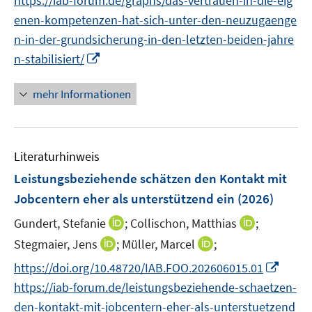
https://iab-forum.de/graphs/das-vertrauen-in-die-eig
f
e
e
e
e
n
n
f
enen-kompetenzen-hat-sich-unter-den-neuzugaenge
u
u
n
n
e
e
n
n-in-der-grundsicherung-in-den-letzten-beiden-jahre
e
e
n
u
e
I
m
m
n-stabilisiert/
e
n
n
F
F
m
n
e
e
mehr Informationen
F
e
n
n
e
u
s
s
n
e
t
t
s
Literaturhinweis
m
e
e
t
F
r
r
Leistungsbeziehende schätzen den Kontakt mit
e
e
ö
ö
r
Jobcentern eher als unterstützend ein
(2026)
n
f
f
ö
I
I
Gundert, Stefanie
;
Collischon, Matthias
;
s
f
f
f
n
n
t
n
n
I
I
Stegmaier, Jens
;
Müller, Marcel
;
f
n
n
e
e
e
n
n
n
I
https://doi.org/10.48720/IAB.FOO.202606015.01
e
e
r
n
n
n
n
e
n
https://iab-forum.de/leistungsbeziehende-schaetzen-
u
u
ö
e
e
n
n
e
e
den-kontakt-mit-jobcentern-eher-als-unterstuetzend
f
u
u