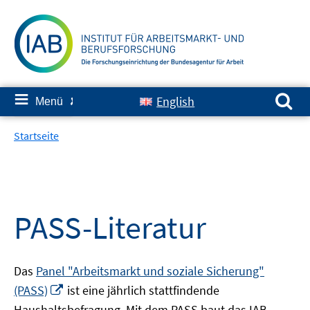
Springe
zum
Inhalt
Suchen nach:
≡
English
Menü
✘
Startseite
PASS-Literatur
Das
Panel "Arbeitsmarkt und soziale Sicherung"
In
(PASS)
ist eine jährlich stattfindende
neuem
Haushaltsbefragung. Mit dem PASS baut das IAB