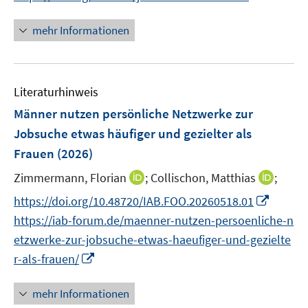
r
n
n
n
f
ö
e
e
n
f
mehr Informationen
f
u
u
e
n
f
e
e
u
e
n
m
m
e
n
e
F
F
Literaturhinweis
m
n
e
e
F
Männer nutzen persönliche Netzwerke zur
n
n
e
Jobsuche etwas häufiger und gezielter als
s
s
n
Frauen
(2026)
t
t
s
e
e
t
I
I
Zimmermann, Florian
;
Collischon, Matthias
;
r
r
e
n
n
I
https://doi.org/10.48720/IAB.FOO.20260518.01
ö
ö
r
n
n
n
f
f
https://iab-forum.de/maenner-nutzen-persoenliche-n
ö
e
e
n
f
f
etzwerke-zur-jobsuche-etwas-haeufiger-und-gezielte
f
u
u
e
n
n
I
f
r-als-frauen/
e
e
u
e
e
n
n
m
m
e
n
n
n
e
F
F
mehr Informationen
m
e
n