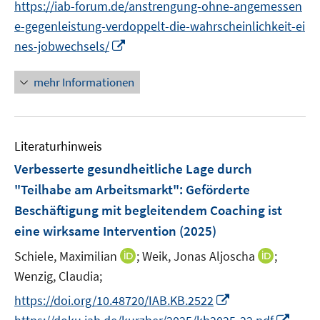
n
f
https://iab-forum.de/anstrengung-ohne-angemessen
ö
e
n
f
e-gegenleistung-verdoppelt-die-wahrscheinlichkeit-ei
f
u
e
n
I
f
nes-jobwechsels/
e
u
e
n
n
m
e
n
n
e
F
mehr Informationen
m
e
n
e
F
u
n
e
e
s
n
Literaturhinweis
m
t
s
F
e
Verbesserte gesundheitliche Lage durch
t
e
r
"Teilhabe am Arbeitsmarkt": Geförderte
e
n
ö
r
Beschäftigung mit begleitendem Coaching ist
s
f
ö
eine wirksame Intervention
(2025)
t
f
f
e
n
I
I
Schiele, Maximilian
;
Weik, Jonas Aljoscha
;
f
r
e
n
n
n
Wenzig, Claudia;
ö
n
n
n
e
I
https://doi.org/10.48720/IAB.KB.2522
f
e
e
n
n
f
I