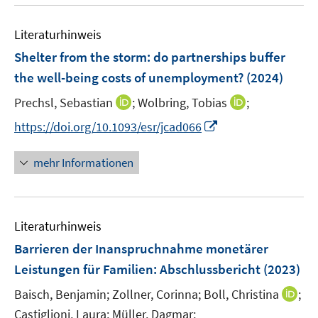
u
n
n
m
f
e
e
e
F
n
Literaturhinweis
m
n
n
e
e
F
Shelter from the storm: do partnerships buffer
n
n
e
the well-being costs of unemployment?
(2024)
s
n
t
I
I
Prechsl, Sebastian
;
Wolbring, Tobias
;
s
e
n
n
t
I
https://doi.org/10.1093/esr/jcad066
r
n
n
e
n
ö
e
e
r
n
mehr Informationen
f
u
u
ö
e
f
e
e
f
u
n
m
m
f
e
e
F
F
n
Literaturhinweis
m
n
e
e
e
F
Barrieren der Inanspruchnahme monetärer
n
n
n
e
Leistungen für Familien
:
Abschlussbericht
(2023)
s
s
n
t
t
I
Baisch, Benjamin;
Zollner, Corinna;
Boll, Christina
;
s
e
e
n
t
Castiglioni, Laura;
Müller, Dagmar;