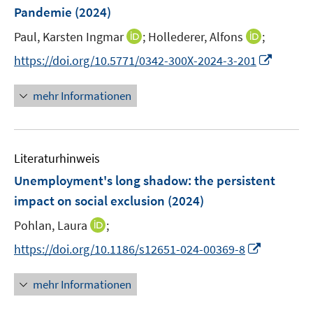
n
r
Pandemie
(2024)
t
s
ö
e
t
I
I
Paul, Karsten Ingmar
;
Hollederer, Alfons
;
f
r
e
n
n
f
I
https://doi.org/10.5771/0342-300X-2024-3-201
ö
r
n
n
n
n
f
ö
e
e
e
n
mehr Informationen
f
f
u
u
n
e
n
f
e
e
u
e
n
m
m
e
n
e
F
F
Literaturhinweis
m
n
e
e
F
Unemployment's long shadow: the persistent
n
n
e
impact on social exclusion
(2024)
s
s
n
t
t
I
Pohlan, Laura
;
s
e
e
n
t
I
https://doi.org/10.1186/s12651-024-00369-8
r
r
n
e
n
ö
ö
e
r
n
mehr Informationen
f
f
u
ö
e
f
f
e
f