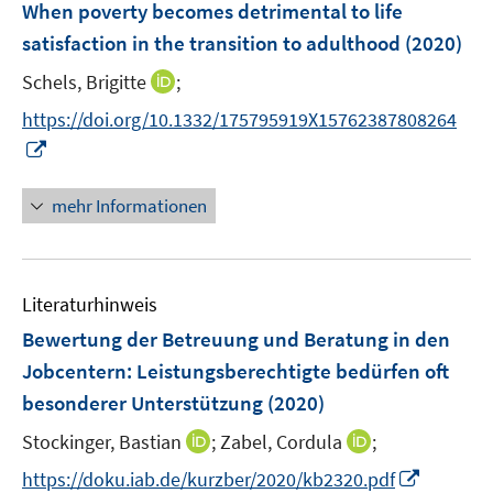
F
When poverty becomes detrimental to life
s
s
n
e
t
t
satisfaction in the transition to adulthood
(2020)
s
n
e
e
t
I
Schels, Brigitte
;
s
r
r
e
n
t
https://doi.org/10.1332/175795919X15762387808264
ö
ö
r
n
e
I
f
f
ö
e
r
n
f
f
f
u
ö
n
n
n
f
mehr Informationen
e
f
e
e
e
n
m
f
u
n
n
e
F
n
e
n
e
e
Literaturhinweis
m
n
n
F
Bewertung der Betreuung und Beratung in den
s
e
Jobcentern: Leistungsberechtigte bedürfen oft
t
n
e
besonderer Unterstützung
(2020)
s
r
t
I
I
Stockinger, Bastian
;
Zabel, Cordula
;
ö
e
n
n
I
f
https://doku.iab.de/kurzber/2020/kb2320.pdf
r