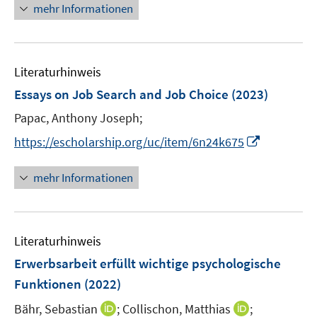
n
mehr Informationen
n
m
f
e
e
e
F
n
m
u
n
e
e
F
e
n
n
e
Literaturhinweis
m
s
n
F
Essays on Job Search and Job Choice
(2023)
t
s
e
e
Papac, Anthony Joseph;
t
n
r
e
I
s
https://escholarship.org/uc/item/6n24k675
ö
r
n
t
f
ö
n
e
mehr Informationen
f
f
e
r
n
f
u
ö
e
n
e
f
n
e
Literaturhinweis
m
f
n
F
n
Erwerbsarbeit erfüllt wichtige psychologische
e
e
Funktionen
(2022)
n
n
I
I
Bähr, Sebastian
;
Collischon, Matthias
;
s