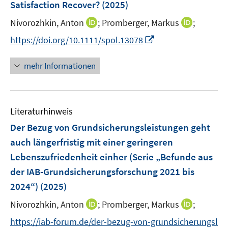
Satisfaction Recover?
t
(2025)
t
s
e
e
t
I
I
Nivorozhkin, Anton
;
Promberger, Markus
;
r
r
e
n
n
I
https://doi.org/10.1111/spol.13078
ö
ö
r
n
n
n
f
f
ö
e
e
n
f
f
mehr Informationen
f
u
u
e
n
n
f
e
e
u
e
e
n
m
m
e
n
n
e
F
F
Literaturhinweis
m
n
e
e
F
Der Bezug von Grundsicherungsleistungen geht
n
n
e
auch längerfristig mit einer geringeren
s
s
n
Lebenszufriedenheit einher (Serie „Befunde aus
t
t
s
e
e
der IAB-Grundsicherungsforschung 2021 bis
t
r
r
e
2024“)
(2025)
ö
ö
r
I
I
Nivorozhkin, Anton
;
Promberger, Markus
;
f
f
ö
n
n
f
f
https://iab-forum.de/der-bezug-von-grundsicherungsl
f