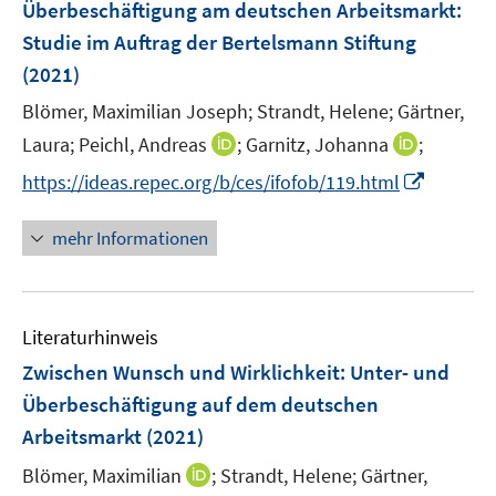
Überbeschäftigung am deutschen Arbeitsmarkt
:
s
s
n
Studie im Auftrag der Bertelsmann Stiftung
t
t
s
e
e
(2021)
t
r
r
e
Blömer, Maximilian Joseph;
Strandt, Helene;
Gärtner,
ö
ö
r
I
I
Laura;
Peichl, Andreas
;
Garnitz, Johanna
;
f
f
ö
n
n
f
f
I
https://ideas.repec.org/b/ces/ifofob/119.html
f
n
n
n
n
n
f
e
e
e
e
n
n
mehr Informationen
u
u
n
n
e
e
e
e
u
n
m
m
e
F
F
Literaturhinweis
m
e
e
F
Zwischen Wunsch und Wirklichkeit: Unter- und
n
n
e
Überbeschäftigung auf dem deutschen
s
s
n
Arbeitsmarkt
(2021)
t
t
s
e
e
t
I
Blömer, Maximilian
;
Strandt, Helene;
Gärtner,
r
r