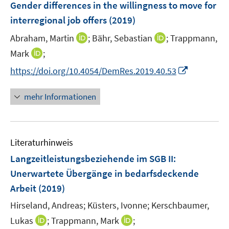
F
Gender differences in the willingness to move for
n
e
interregional job offers
(2019)
s
n
t
I
I
Abraham, Martin
;
Bähr, Sebastian
;
Trappmann,
s
e
n
n
t
I
Mark
;
r
n
n
e
n
I
https://doi.org/10.4054/DemRes.2019.40.53
ö
e
e
r
n
n
f
u
u
ö
e
n
f
mehr Informationen
e
e
f
u
e
n
m
m
f
e
u
e
F
F
n
m
e
n
e
e
e
F
Literaturhinweis
m
n
n
n
e
F
Langzeitleistungsbeziehende im SGB II:
s
s
n
e
t
t
Unerwartete Übergänge in bedarfsdeckende
s
n
e
e
Arbeit
(2019)
t
s
r
r
e
t
Hirseland, Andreas;
Küsters, Ivonne;
Kerschbaumer,
ö
ö
r
e
I
I
Lukas
;
Trappmann, Mark
;
f
f
ö
r