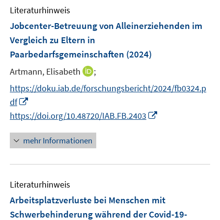
n
F
F
Literaturhinweis
m
e
e
F
Jobcenter-Betreuung von Alleinerziehenden im
n
n
e
Vergleich zu Eltern in
s
s
n
Paarbedarfsgemeinschaften
t
(2024)
t
s
e
e
t
I
Artmann, Elisabeth
;
r
r
e
n
https://doku.iab.de/forschungsbericht/2024/fb0324.p
ö
ö
r
n
I
f
f
df
ö
e
n
f
f
I
https://doi.org/10.48720/IAB.FB.2403
f
u
n
n
n
n
f
e
e
e
e
n
n
mehr Informationen
m
u
n
n
e
e
F
e
u
n
e
m
e
n
F
Literaturhinweis
m
s
e
F
Arbeitsplatzverluste bei Menschen mit
t
n
e
e
Schwerbehinderung während der Covid-19-
s