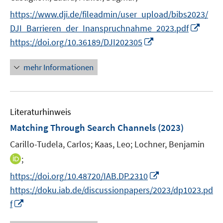
r
r
n
e
https://www.dji.de/fileadmin/user_upload/bibs2023/
ö
ö
e
r
I
f
f
DJI_Barrieren_der_Inanspruchnahme_2023.pdf
u
ö
n
f
f
I
https://doi.org/10.36189/DJI202305
e
f
n
n
n
n
m
f
e
e
e
n
F
mehr Informationen
n
u
n
n
e
e
e
e
u
n
n
m
e
s
F
Literaturhinweis
m
t
e
F
e
Matching Through Search Channels
(2023)
n
e
r
Carillo-Tudela, Carlos;
Kaas, Leo;
Lochner, Benjamin
s
n
ö
t
I
;
s
f
e
n
t
f
I
https://doi.org/10.48720/IAB.DP.2310
r
n
e
n
n
https://doku.iab.de/discussionpapers/2023/dp1023.pd
ö
e
r
e
n
I
f
f
u
ö
n
e
n
f
e
f
u