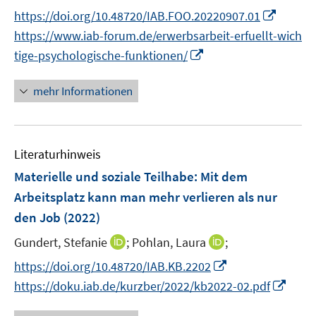
n
n
t
I
https://doi.org/10.48720/IAB.FOO.20220907.01
n
n
e
n
https://www.iab-forum.de/erwerbsarbeit-erfuellt-wich
e
e
r
n
I
tige-psychologische-funktionen/
u
u
ö
e
n
e
e
f
u
n
mehr Informationen
m
m
f
e
e
F
F
n
m
u
e
e
e
F
e
n
n
n
e
Literaturhinweis
m
s
s
n
F
Materielle und soziale Teilhabe: Mit dem
t
t
s
e
e
e
Arbeitsplatz kann man mehr verlieren als nur
t
n
r
r
den Job
(2022)
e
s
ö
ö
r
t
I
I
Gundert, Stefanie
;
Pohlan, Laura
;
f
f
ö
e
n
n
f
f
I
https://doi.org/10.48720/IAB.KB.2202
f
r
n
n
n
n
n
I
f
https://doku.iab.de/kurzber/2022/kb2022-02.pdf
ö
e
e
e
e
n
n
n
f
u
u
n
n
e