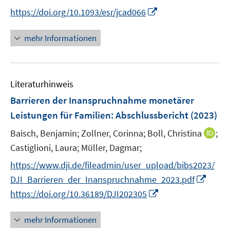
e
n
n
t
I
https://doi.org/10.1093/esr/jcad066
r
n
n
e
n
ö
e
e
r
n
mehr Informationen
f
u
u
ö
e
f
e
e
f
u
n
m
m
f
e
e
F
F
n
Literaturhinweis
m
n
e
e
e
F
Barrieren der Inanspruchnahme monetärer
n
n
n
e
Leistungen für Familien
:
Abschlussbericht
(2023)
s
s
n
t
t
I
Baisch, Benjamin;
Zollner, Corinna;
Boll, Christina
;
s
e
e
n
t
Castiglioni, Laura;
Müller, Dagmar;
r
r
n
e
https://www.dji.de/fileadmin/user_upload/bibs2023/
ö
ö
e
r
I
f
f
DJI_Barrieren_der_Inanspruchnahme_2023.pdf
u
ö
n
f
f
I
https://doi.org/10.36189/DJI202305
e
f
n
n
n
n
m
f
e
e
e
n
F
mehr Informationen
n
u
n
n
e