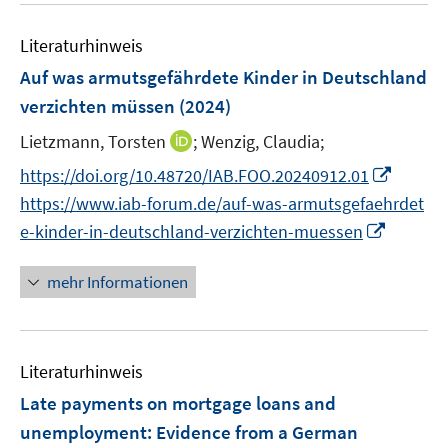
e
n
m
m
e
n
e
F
F
Literaturhinweis
m
n
e
e
F
Auf was armutsgefährdete Kinder in Deutschland
n
n
e
verzichten müssen
(2024)
s
s
n
t
t
I
Lietzmann, Torsten
;
Wenzig, Claudia;
s
e
e
n
t
I
https://doi.org/10.48720/IAB.FOO.20240912.01
r
r
n
e
n
https://www.iab-forum.de/auf-was-armutsgefaehrdet
ö
ö
e
r
n
I
f
f
e-kinder-in-deutschland-verzichten-muessen
u
ö
e
n
f
f
e
f
u
n
n
n
mehr Informationen
m
f
e
e
e
e
F
n
m
u
n
n
e
e
F
e
n
n
e
Literaturhinweis
m
s
n
F
Late payments on mortgage loans and
t
s
e
e
unemployment: Evidence from a German
t
n