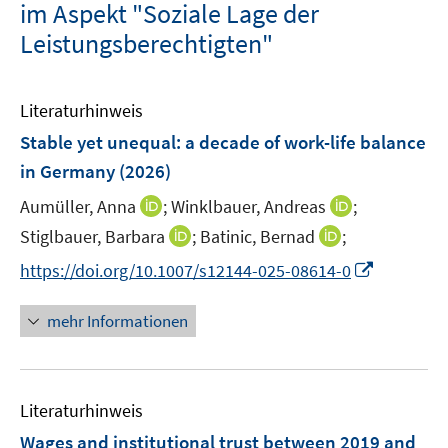
im Aspekt "Soziale Lage der
Leistungsberechtigten"
Literaturhinweis
Stable yet unequal: a decade of work-life balance
in Germany
(2026)
I
I
Aumüller, Anna
;
Winklbauer, Andreas
;
n
n
I
I
Stiglbauer, Barbara
;
Batinic, Bernad
;
n
n
n
n
I
https://doi.org/10.1007/s12144-025-08614-0
e
e
n
n
n
u
u
e
e
n
mehr Informationen
e
e
u
u
e
m
m
e
e
u
F
F
m
m
e
e
e
F
F
Literaturhinweis
m
n
n
e
e
F
Wages and institutional trust between 2019 and
s
s