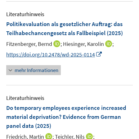
n
n
m
e
s
F
Literaturhinweis
m
t
e
F
e
Politikevaluation als gesetzlicher Auftrag: das
n
e
r
Teilhabechancengesetz als Fallbeispiel
(2025)
s
n
ö
t
I
I
Fitzenberger, Bernd
;
Hiesinger, Karolin
;
s
f
e
n
n
t
f
I
https://doi.org/10.2478/wd-2025-0114
r
n
n
e
n
n
ö
e
e
r
e
n
mehr Informationen
f
u
u
ö
n
e
f
e
e
f
u
n
m
m
f
e
e
F
F
n
Literaturhinweis
m
n
e
e
e
F
Do temporary employees experience increased
n
n
n
e
material deprivation? Evidence from German
s
s
n
panel data
(2025)
t
t
s
e
e
t
I
I
Friedrich, Martin
;
Teichler, Nils
;