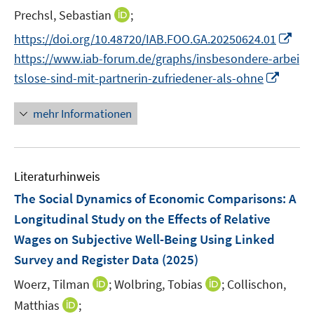
e
I
Prechsl, Sebastian
;
s
r
n
t
I
https://doi.org/10.48720/IAB.FOO.GA.20250624.01
ö
n
e
n
f
https://www.iab-forum.de/graphs/insbesondere-arbei
e
r
n
f
I
tslose-sind-mit-partnerin-zufriedener-als-ohne
u
ö
e
n
n
e
f
u
e
n
mehr Informationen
m
f
e
n
e
F
n
m
u
e
e
F
e
n
n
e
Literaturhinweis
m
s
n
F
The Social Dynamics of Economic Comparisons: A
t
s
e
e
Longitudinal Study on the Effects of Relative
t
n
r
Wages on Subjective Well-Being Using Linked
e
s
ö
r
Survey and Register Data
(2025)
t
f
ö
e
I
f
I
Woerz, Tilman
;
Wolbring, Tobias
;
Collischon,
f
r
n
n
n
I
Matthias
;
f
ö