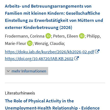
n
e
e
F
Arbeits- und Betreuungsarrangements von
n
n
e
Familien mit kleinen Kindern: Gesellschaftliche
s
s
n
Einstellung zu Erwerbstätigkeit von Müttern und
t
t
s
e
e
externer Kinderbetreuung
(2026)
t
r
r
e
I
I
Frodermann, Corinna
;
Peters, Eileen
;
Philipp,
ö
ö
r
n
n
I
Marie-Fleur
;
Wenzig, Claudia;
f
f
ö
n
n
n
f
f
I
f
https://doku.iab.de/kurzber/2026/kb2026-02.pdf
e
e
n
n
n
n
f
I
https://doi.org/10.48720/IAB.KB.2602
u
u
e
e
e
n
n
n
e
e
u
n
n
e
e
n
mehr Informationen
m
m
e
u
n
e
F
F
m
e
u
e
e
F
m
e
n
n
e
F
Literaturhinweis
m
s
s
n
e
F
The Role of Physical Activity in the
t
t
s
n
e
e
e
Unemployment-Health Relationship - Evidence
t
s