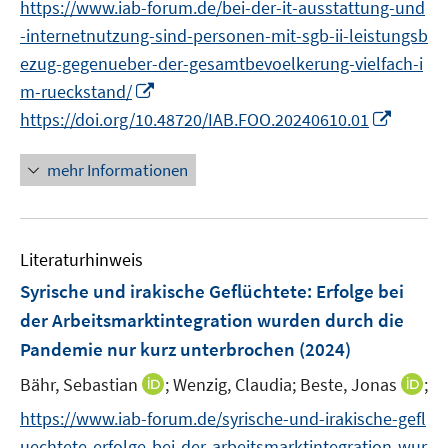
https://www.iab-forum.de/bei-der-it-ausstattung-und
ö
n
n
n
-internetnutzung-sind-personen-mit-sgb-ii-leistungsb
f
e
e
f
ezug-gegenueber-der-gesamtbevoelkerung-vielfach-i
u
u
n
I
m-rueckstand/
e
e
e
n
m
m
I
https://doi.org/10.48720/IAB.FOO.20240610.01
n
n
F
F
n
e
e
e
n
mehr Informationen
u
n
n
e
e
s
s
u
m
t
t
e
F
Literaturhinweis
e
e
m
e
r
r
F
Syrische und irakische Geflüchtete: Erfolge bei
n
ö
ö
e
der Arbeitsmarktintegration wurden durch die
s
f
f
n
Pandemie nur kurz unterbrochen
(2024)
t
f
f
s
e
n
n
t
I
I
Bähr, Sebastian
;
Wenzig, Claudia;
Beste, Jonas
;
r
e
e
e
n
n
https://www.iab-forum.de/syrische-und-irakische-gefl
ö
n
n
r
n
n
uechtete-erfolge-bei-der-arbeitsmarktintegration-wur