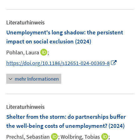
e
f
e
e
u
n
m
m
e
e
F
F
Literaturhinweis
m
n
e
e
F
Unemployment's long shadow: the persistent
n
n
e
impact on social exclusion
(2024)
s
s
n
t
t
I
Pohlan, Laura
;
s
e
e
n
t
I
https://doi.org/10.1186/s12651-024-00369-8
r
r
n
e
n
ö
ö
e
r
n
mehr Informationen
f
f
u
ö
e
f
f
e
f
u
n
n
m
f
e
e
e
F
n
Literaturhinweis
m
n
n
e
e
F
Shelter from the storm: do partnerships buffer
n
n
e
the well-being costs of unemployment?
(2024)
s
n
t
I
I
Prechsl, Sebastian
;
Wolbring, Tobias
;
s