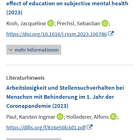
effect of education on subjective mental health
s
s
n
(2023)
t
t
s
e
e
t
I
I
Kroh, Jacqueline
;
Prechsl, Sebastian
;
r
r
e
n
n
I
https://doi.org/10.1016/j.rssm.2023.100786
ö
ö
r
n
n
n
f
f
ö
e
e
n
f
f
mehr Informationen
f
u
u
e
n
n
f
e
e
u
e
e
n
m
m
e
n
n
e
F
F
Literaturhinweis
m
n
e
e
F
Arbeitslosigkeit und Stellensuchverhalten bei
n
n
e
Menschen mit Behinderung im 1. Jahr der
s
s
n
Coronapandemie
(2023)
t
t
s
e
e
t
I
I
Paul, Karsten Ingmar
;
Hollederer, Alfons
;
r
r
e
n
n
I
https://difis.org/f/816e50b3d1.pdf
ö
ö
r
n
n
n
f
f
ö
e
e