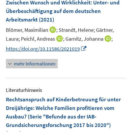
F
e
e
Zwischen Wunsch und Wirklichkeit: Unter- und
e
r
r
Überbeschäftigung auf dem deutschen
n
ö
ö
Arbeitsmarkt
(2021)
s
f
f
t
I
Blömer, Maximilian
f
;
Strandt, Helene;
f
Gärtner,
e
n
n
n
I
I
Laura;
Peichl, Andreas
;
Garnitz, Johanna
;
r
n
e
e
n
n
I
https://doi.org/10.11586/2021019
ö
e
n
n
n
n
n
f
u
e
e
n
mehr Informationen
f
e
u
u
e
n
m
e
e
u
e
F
m
m
e
n
e
F
F
Literaturhinweis
m
n
e
e
F
Rechtsanspruch auf Kinderbetreuung für unter
s
n
n
e
t
Dreijährige: Welche Familien profitieren vom
s
s
n
e
Ausbau? (Serie "Befunde aus der IAB-
t
t
s
r
e
e
Grundsicherungsforschung 2017 bis 2020")
t
ö
r
r