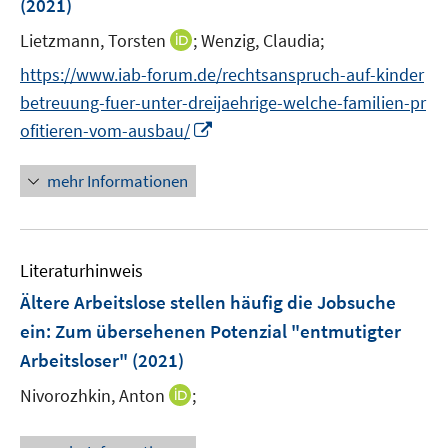
e
(2021)
f
ö
ö
r
f
I
Lietzmann, Torsten
;
Wenzig, Claudia;
f
f
ö
n
n
f
f
https://www.iab-forum.de/rechtsanspruch-auf-kinder
f
e
n
n
n
f
betreuung-fuer-unter-dreijaehrige-welche-familien-pr
n
e
e
e
n
I
ofitieren-vom-ausbau/
u
n
n
e
n
e
n
n
mehr Informationen
m
e
F
u
e
e
n
Literaturhinweis
m
s
F
Ältere Arbeitslose stellen häufig die Jobsuche
t
e
e
ein
:
Zum übersehenen Potenzial "entmutigter
n
r
Arbeitsloser"
(2021)
s
ö
t
I
Nivorozhkin, Anton
;
f
e
n
f
r
n
n