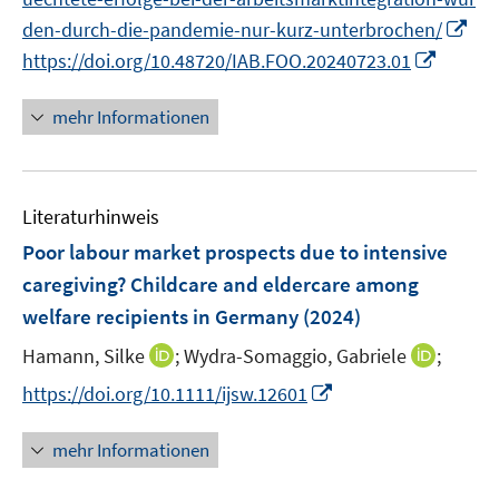
f
ö
e
e
I
f
den-durch-die-pandemie-nur-kurz-unterbrochen/
f
u
u
n
n
I
f
https://doi.org/10.48720/IAB.FOO.20240723.01
e
e
n
e
n
n
m
m
e
n
n
e
F
F
mehr Informationen
u
e
n
e
e
e
u
n
n
m
e
s
s
F
Literaturhinweis
m
t
t
e
F
e
e
Poor labour market prospects due to intensive
n
e
r
r
caregiving? Childcare and eldercare among
s
n
ö
ö
welfare recipients in Germany
(2024)
t
s
f
f
e
t
I
I
Hamann, Silke
;
f
Wydra-Somaggio, Gabriele
;
f
r
e
n
n
n
n
I
https://doi.org/10.1111/ijsw.12601
ö
r
n
n
e
e
n
f
ö
e
e
n
n
n
mehr Informationen
f
f
u
u
e
n
f
e
e
u