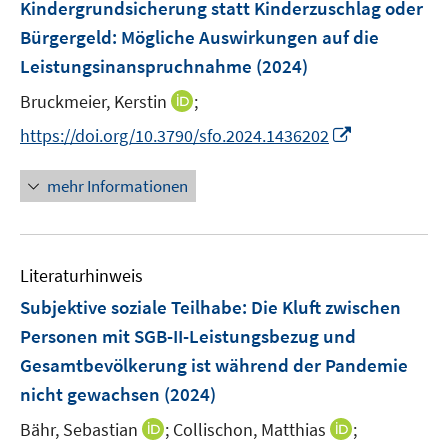
F
e
e
Kindergrundsicherung statt Kinderzuschlag oder
n
e
r
r
Bürgergeld: Mögliche Auswirkungen auf die
s
n
ö
ö
Leistungsinanspruchnahme
(2024)
t
s
f
f
e
t
I
Bruckmeier, Kerstin
f
;
f
r
e
n
n
n
I
https://doi.org/10.3790/sfo.2024.1436202
ö
r
n
e
e
n
f
ö
e
n
n
n
mehr Informationen
f
f
u
e
n
f
e
u
e
n
m
e
n
e
F
Literaturhinweis
m
n
e
F
Subjektive soziale Teilhabe: Die Kluft zwischen
n
e
Personen mit SGB-II-Leistungsbezug und
s
n
Gesamtbevölkerung ist während der Pandemie
t
s
e
nicht gewachsen
(2024)
t
r
e
I
I
Bähr, Sebastian
;
Collischon, Matthias
;
ö
r