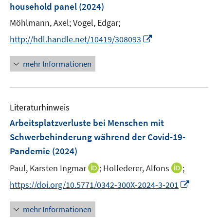
r
household panel
(2024)
e
s
ö
r
t
Möhlmann, Axel;
Vogel, Edgar;
f
ö
e
f
I
http://hdl.handle.net/10419/308093
f
r
n
n
f
ö
e
n
mehr Informationen
n
f
n
e
e
f
u
n
n
e
e
Literaturhinweis
m
n
F
Arbeitsplatzverluste bei Menschen mit
e
Schwerbehinderung während der Covid-19-
n
Pandemie
(2024)
s
t
I
I
Paul, Karsten Ingmar
;
Hollederer, Alfons
;
e
n
n
I
https://doi.org/10.5771/0342-300X-2024-3-201
r
n
n
n
ö
e
e
n
mehr Informationen
f
u
u