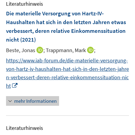
e
F
F
n
Literaturhinweis
m
n
n
e
e
e
F
Die materielle Versorgung von Hartz-IV-
s
n
n
n
e
t
Haushalten hat sich in den letzten Jahren etwas
s
s
n
e
verbessert, deren relative Einkommenssituation
t
t
s
r
e
e
nicht
(2021)
t
ö
r
r
e
I
I
Beste, Jonas
;
Trappmann, Mark
;
f
ö
ö
r
n
n
f
f
f
https://www.iab-forum.de/die-materielle-versorgung-
ö
n
n
n
f
f
von-hartz-iv-haushalten-hat-sich-in-den-letzten-jahre
f
e
e
e
n
n
f
n-verbessert-deren-relative-einkommenssituation-nic
u
u
n
e
e
n
I
ht
e
e
n
n
e
n
m
m
n
n
F
F
mehr Informationen
e
e
e
u
n
n
e
s
s
Literaturhinweis
m
t
t