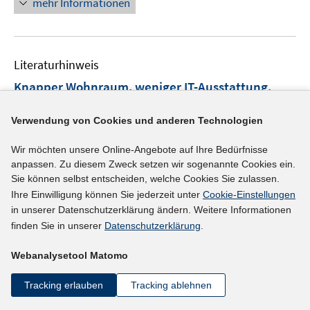
mehr Informationen
ö
e
e
f
u
n
f
e
n
m
Literaturhinweis
e
F
Knapper Wohnraum, weniger IT-Ausstattung,
n
e
häufiger alleinstehend: Warum die Corona-Krise
n
Verwendung von Cookies und anderen Technologien
Menschen in der Grundsicherung hart trifft (Serie
s
t
"Corona-Krise: Folgen für den Arbeitsmarkt")
Wir möchten unsere Online-Angebote auf Ihre Bedürfnisse
e
(2020)
anpassen. Zu diesem Zweck setzen wir sogenannte Cookies ein.
r
Sie können selbst entscheiden, welche Cookies Sie zulassen.
I
I
Bähr, Sebastian
;
Stegmaier, Jens
;
Teichler, Nils
ö
Ihre Einwilligung können Sie jederzeit unter
Cookie-Einstellungen
n
n
I
I
I
;
Frodermann, Corinna
f
;
Trappmann, Mark
;
in unserer Datenschutzerklärung ändern. Weitere Informationen
n
n
n
n
n
finden Sie in unserer
Datenschutzerklärung
.
f
https://www.iab-forum.de/knapper-wohnraum-wenig
e
e
n
n
n
n
er-it-ausstattung-haeufiger-alleinstehend-warum-die
u
u
Webanalysetool Matomo
e
e
e
e
e
e
-corona-krise-menschen-in-der-grundsicherung-hart-
u
u
u
n
Tracking erlauben
Tracking ablehnen
m
m
I
trifft
e
e
e
F
F
n