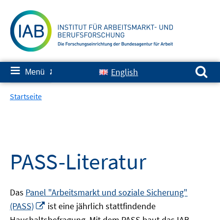
Springe
zum
Inhalt
Suchen nach:
≡
English
Menü
✘
Startseite
PASS-Literatur
Das
Panel "Arbeitsmarkt und soziale Sicherung"
In
(PASS)
ist eine jährlich stattfindende
neuem
Haushaltsbefragung. Mit dem PASS baut das IAB