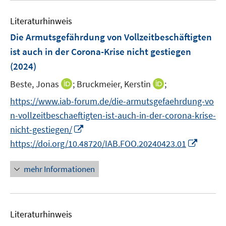
e
m
e
n
F
Literaturhinweis
m
e
F
Die Armutsgefährdung von Vollzeitbeschäftigten
n
e
ist auch in der Corona-Krise nicht gestiegen
s
n
(2024)
t
s
e
t
I
I
Beste, Jonas
;
Bruckmeier, Kerstin
;
r
e
n
n
https://www.iab-forum.de/die-armutsgefaehrdung-vo
ö
r
n
n
f
n-vollzeitbeschaeftigten-ist-auch-in-der-corona-krise-
ö
e
e
f
I
nicht-gestiegen/
f
u
u
n
n
I
f
https://doi.org/10.48720/IAB.FOO.20240423.01
e
e
e
n
n
n
m
m
n
e
n
e
F
F
mehr Informationen
u
e
n
e
e
e
u
n
n
m
e
s
s
F
Literaturhinweis
m
t
t
e