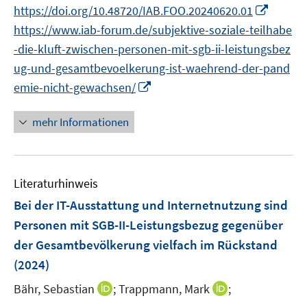
n
n
f
I
https://doi.org/10.48720/IAB.FOO.20240620.01
ö
n
n
f
n
https://www.iab-forum.de/subjektive-soziale-teilhabe
f
e
e
n
n
f
-die-kluft-zwischen-personen-mit-sgb-ii-leistungsbez
u
u
e
e
n
ug-und-gesamtbevoelkerung-ist-waehrend-der-pand
e
e
n
u
e
m
I
m
emie-nicht-gewachsen/
e
n
F
n
F
m
e
n
e
mehr Informationen
F
n
e
n
e
s
u
s
n
t
e
t
s
Literaturhinweis
e
m
e
t
r
F
r
Bei der IT-Ausstattung und Internetnutzung sind
e
ö
e
ö
r
Personen mit SGB-II-Leistungsbezug gegenüber
f
n
f
ö
der Gesamtbevölkerung vielfach im Rückstand
f
s
f
f
(2024)
n
t
n
f
e
e
e
I
I
n
Bähr, Sebastian
;
Trappmann, Mark
;
n
r
n
n
n
e