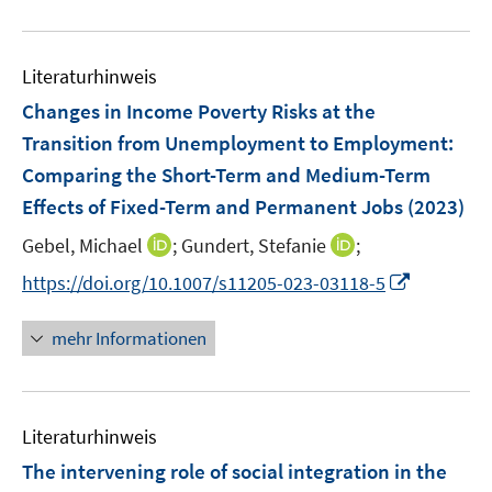
e
e
e
u
n
n
m
e
s
F
Literaturhinweis
m
t
e
F
e
Changes in Income Poverty Risks at the
n
e
r
Transition from Unemployment to Employment:
s
n
ö
Comparing the Short-Term and Medium-Term
t
s
f
e
Effects of Fixed-Term and Permanent Jobs
(2023)
t
f
r
e
n
I
I
Gebel, Michael
;
Gundert, Stefanie
;
ö
r
e
n
n
I
https://doi.org/10.1007/s11205-023-03118-5
f
ö
n
n
n
n
f
f
e
e
n
n
mehr Informationen
f
u
u
e
e
n
e
e
u
n
e
m
m
e
n
F
F
Literaturhinweis
m
e
e
F
The intervening role of social integration in the
n
n
e