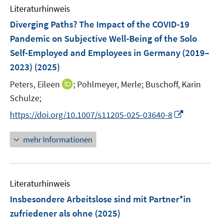
e
F
F
Literaturhinweis
m
n
e
e
F
Diverging Paths? The Impact of the COVID-19
n
n
e
Pandemic on Subjective Well-Being of the Solo
s
s
n
Self-Employed and Employees in Germany (2019–
t
t
s
e
e
2023)
(2025)
t
r
r
e
I
Peters, Eileen
;
Pohlmeyer, Merle;
Buschoff, Karin
ö
ö
r
n
Schulze;
f
f
ö
n
f
f
I
https://doi.org/10.1007/s11205-025-03640-8
f
e
n
n
n
f
u
e
e
n
n
mehr Informationen
e
n
n
e
e
m
u
n
F
e
e
Literaturhinweis
m
n
F
Insbesondere Arbeitslose sind mit Partner*in
s
e
zufriedener als ohne
(2025)
t
n