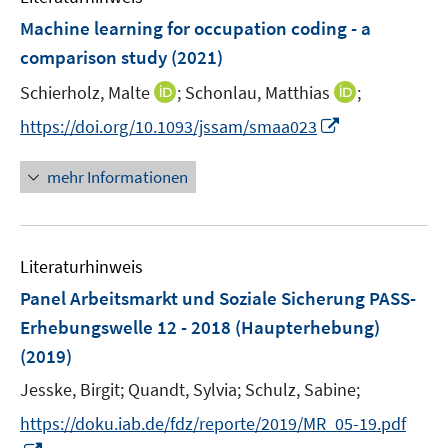
n
n
F
Machine learning for occupation coding - a
s
e
comparison study
(2021)
t
n
e
I
I
Schierholz, Malte
;
Schonlau, Matthias
;
s
r
n
n
t
I
https://doi.org/10.1093/jssam/smaa023
ö
n
n
e
n
f
e
e
r
n
mehr Informationen
f
u
u
ö
e
n
e
e
f
u
e
m
m
f
e
n
F
F
n
Literaturhinweis
m
e
e
e
F
Panel Arbeitsmarkt und Soziale Sicherung PASS-
n
n
n
e
Erhebungswelle 12 - 2018 (Haupterhebung)
s
s
n
(2019)
t
t
s
e
e
t
Jesske, Birgit;
Quandt, Sylvia;
Schulz, Sabine;
r
r
e
https://doku.iab.de/fdz/reporte/2019/MR_05-19.pdf
ö
ö
r