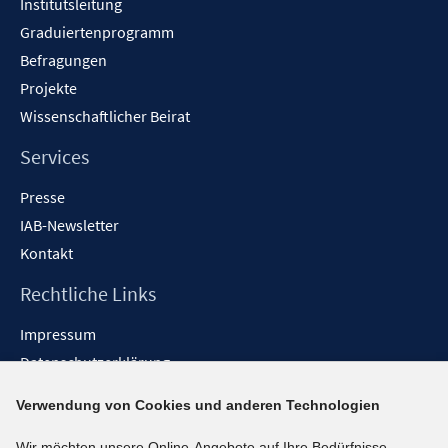
Institutsleitung
r
Graduiertenprogramm
ö
f
Befragungen
f
Projekte
n
Wissenschaftlicher Beirat
e
n
Services
Presse
IAB-Newsletter
Kontakt
Rechtliche Links
Impressum
Datenschutzerklärung
Erklärung zur Barrierefreiheit
Verwendung von Cookies und anderen Technologien
Barrieren melden
Wir möchten unsere Online-Angebote auf Ihre Bedürfnisse