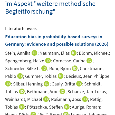
im Aspekt "weitere methodische
Begleitforschung"
Literaturhinweis
Education bias in probability-based surveys in
Germany: evidence and possible solutions
(2026)
I
I
Stein, Annika
;
Naumann, Elias
;
Blohm, Michael;
n
n
I
I
Spangenberg, Heike
;
Cornesse, Carina
;
n
n
n
n
I
I
Schneider, Silke L.
;
Rohr, Björn
;
Christmann,
e
e
n
n
n
n
I
I
Pablo
;
Gummer, Tobias
;
Décieux, Jean Philippe
u
u
e
e
n
n
n
n
I
e
I
e
I
;
Silber, Henning
;
Gauly, Britta
;
Schmidt,
u
u
e
e
n
n
n
m
n
m
n
I
e
I
e
Tobias
;
Bethmann, Arne
;
Schanze, Jan-Lucas;
u
u
e
e
n
F
n
F
n
n
m
n
m
e
I
e
I
Weinhardt, Michael
;
Roßmann, Joss
;
Rettig,
u
u
e
e
e
e
e
n
F
n
F
m
n
m
n
e
I
e
I
Tobias
;
Pötzschke, Steffen
;
Auriga, Roman;
u
n
u
n
u
e
e
e
e
F
n
F
n
m
n
m
n
e
I
s
e
I
s
e
Naber, Dörte
;
Weiß, Bernd
;
Lemcke, Johannes