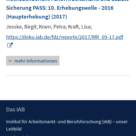
n
n
e
Sicherung PASS
:
10. Erhebungswelle - 2016
s
n
(Haupterhebung)
t
(2017)
s
e
t
Jesske, Birgit;
Knerr, Petra;
Kraft, Lisa;
r
e
https://doku.iab.de/fdz/reporte/2017/MR_09-17.pdf
ö
r
I
f
ö
n
f
f
n
n
mehr Informationen
f
e
e
n
u
n
e
e
n
m
F
e
Footer
Das IAB
n
Inhalt
s
Institut für Arbeitsmarkt- und Berufsforschung (IAB) – unser
t
Leitbild
e