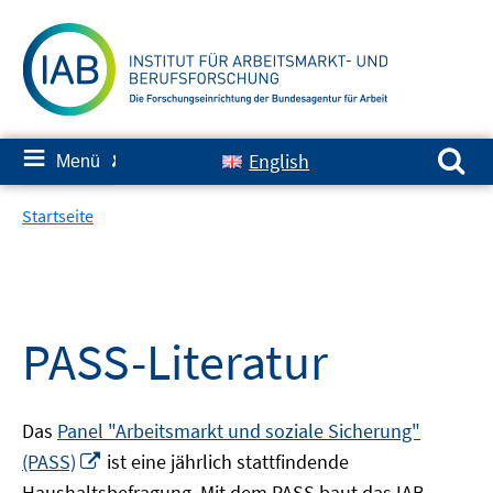
Springe
zum
Inhalt
Suchen nach:
≡
English
Menü
✘
Startseite
PASS-Literatur
Das
Panel "Arbeitsmarkt und soziale Sicherung"
In
(PASS)
ist eine jährlich stattfindende
neuem
Haushaltsbefragung. Mit dem PASS baut das IAB