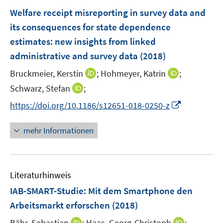
n
e
e
F
Welfare receipt misreporting in survey data and
n
n
e
its consequences for state dependence
s
n
estimates: new insights from linked
t
s
e
administrative and survey data
(2018)
t
r
e
I
I
Bruckmeier, Kerstin
;
Hohmeyer, Katrin
;
ö
r
n
n
I
Schwarz, Stefan
;
f
ö
n
n
n
f
I
f
https://doi.org/10.1186/s12651-018-0250-z
e
e
n
n
n
f
u
u
e
e
n
n
mehr Informationen
e
e
u
n
e
e
m
m
e
u
n
F
F
m
e
e
e
F
Literaturhinweis
m
n
n
e
F
IAB-SMART-Studie: Mit dem Smartphone den
s
s
n
e
t
t
Arbeitsmarkt erforschen
(2018)
s
n
e
e
t
I
I
Bähr, Sebastian
;
Haas, Georg-Christoph
;