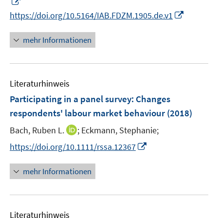
I
f
f
ö
n
f
f
I
https://doi.org/10.5164/IAB.FDZM.1905.de.v1
f
n
n
n
n
f
e
e
e
n
mehr Informationen
n
u
n
n
e
e
e
u
n
m
e
F
Literaturhinweis
m
e
F
Participating in a panel survey
:
Changes
n
e
respondents' labour market behaviour
(2018)
s
n
t
I
Bach, Ruben L.
;
Eckmann, Stephanie;
s
e
n
t
I
https://doi.org/10.1111/rssa.12367
r
n
e
n
ö
e
r
n
mehr Informationen
f
u
ö
e
f
e
f
u
n
m
f
e
e
F
n
Literaturhinweis
m