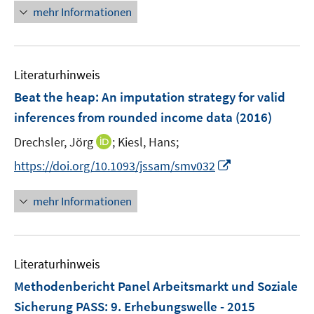
n
n
n
n
mehr Informationen
e
e
e
e
m
m
u
n
F
F
e
e
e
Literaturhinweis
m
n
n
F
Beat the heap: An imputation strategy for valid
s
s
e
inferences from rounded income data
(2016)
t
t
n
e
e
I
Drechsler, Jörg
;
Kiesl, Hans;
s
r
r
n
t
I
https://doi.org/10.1093/jssam/smv032
ö
ö
n
e
n
f
f
e
r
n
mehr Informationen
f
f
u
ö
e
n
n
e
f
u
e
e
m
f
e
n
n
F
n
Literaturhinweis
m
e
e
F
Methodenbericht Panel Arbeitsmarkt und Soziale
n
n
e
Sicherung PASS
:
9. Erhebungswelle - 2015
s