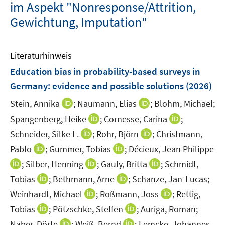
im Aspekt "Nonresponse/Attrition,
Gewichtung, Imputation"
Literaturhinweis
Education bias in probability-based surveys in
Germany: evidence and possible solutions
(2026)
I
I
Stein, Annika
;
Naumann, Elias
;
Blohm, Michael;
n
n
I
I
Spangenberg, Heike
;
Cornesse, Carina
;
n
n
n
n
I
I
Schneider, Silke L.
;
Rohr, Björn
;
Christmann,
e
e
n
n
n
n
I
I
Pablo
;
Gummer, Tobias
;
Décieux, Jean Philippe
u
u
e
e
n
n
n
n
I
e
I
e
I
;
Silber, Henning
;
Gauly, Britta
;
Schmidt,
u
u
e
e
n
n
n
m
n
m
n
I
e
I
e
Tobias
;
Bethmann, Arne
;
Schanze, Jan-Lucas;
u
u
e
e
n
F
n
F
n
n
m
n
m
e
I
e
I
Weinhardt, Michael
;
Roßmann, Joss
;
Rettig,
u
u
e
e
e
e
e
n
F
n
F
m
n
m
n
e
I
e
I
Tobias
;
Pötzschke, Steffen
;
Auriga, Roman;
u
n
u
n
u
e
e
e
e
F
n
F
n
m
n
m
n
e
I
s
e
I
s
e
Naber, Dörte
;
Weiß, Bernd
;
Lemcke, Johannes