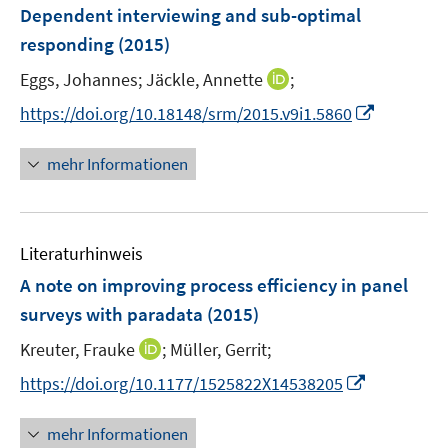
e
F
Dependent interviewing and sub-optimal
n
e
responding
(2015)
s
n
t
I
Eggs, Johannes;
Jäckle, Annette
;
s
e
n
t
I
https://doi.org/10.18148/srm/2015.v9i1.5860
r
n
e
n
ö
e
r
n
mehr Informationen
f
u
ö
e
f
e
f
u
n
m
f
e
e
F
n
Literaturhinweis
m
n
e
e
F
A note on improving process efficiency in panel
n
n
e
surveys with paradata
(2015)
s
n
t
I
Kreuter, Frauke
;
Müller, Gerrit;
s
e
n
t
I
https://doi.org/10.1177/1525822X14538205
r
n
e
n
ö
e
r
n
mehr Informationen
f
u
ö