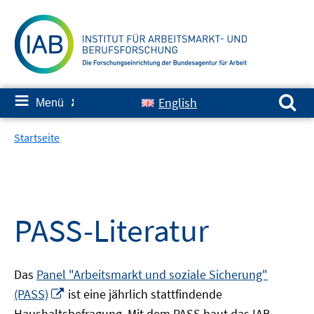
Springe
zum
Inhalt
Suchen nach:
≡
English
Menü
✘
Startseite
PASS-Literatur
Das
Panel "Arbeitsmarkt und soziale Sicherung"
In
(PASS)
ist eine jährlich stattfindende
neuem
Haushaltsbefragung. Mit dem PASS baut das IAB