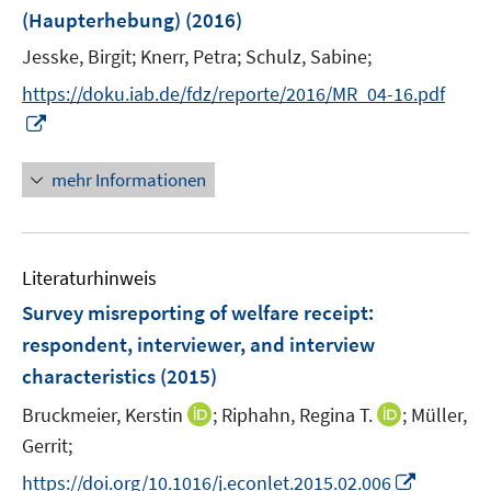
n
(Haupterhebung)
t
(2016)
s
e
t
Jesske, Birgit;
Knerr, Petra;
Schulz, Sabine;
r
e
https://doku.iab.de/fdz/reporte/2016/MR_04-16.pdf
ö
r
I
f
ö
n
f
f
n
n
mehr Informationen
f
e
e
n
u
n
e
e
n
Literaturhinweis
m
F
Survey misreporting of welfare receipt
:
e
respondent, interviewer, and interview
n
characteristics
(2015)
s
t
I
I
Bruckmeier, Kerstin
;
Riphahn, Regina T.
;
Müller,
e
n
n
Gerrit;
r
n
n
I
https://doi.org/10.1016/j.econlet.2015.02.006
ö