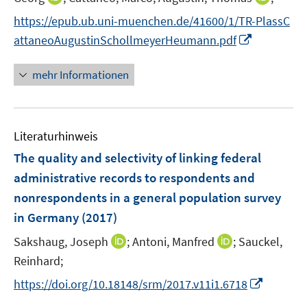
r
n
n
n
f
https://epub.ub.uni-muenchen.de/41600/1/TR-PlassC
ö
e
n
n
n
I
attaneoAugustinSchollmeyerHeumann.pdf
f
u
e
e
e
n
f
e
u
u
n
n
n
mehr Informationen
m
e
e
e
e
F
m
m
u
n
e
F
F
e
n
e
e
Literaturhinweis
m
s
n
n
F
The quality and selectivity of linking federal
t
s
s
e
e
administrative records to respondents and
t
t
n
r
e
e
nonrespondents in a general population survey
s
ö
r
r
in Germany
(2017)
t
f
ö
ö
e
f
I
I
Sakshaug, Joseph
;
Antoni, Manfred
;
Sauckel,
f
f
r
n
n
n
f
f
Reinhard;
ö
e
n
n
n
n
I
https://doi.org/10.18148/srm/2017.v11i1.6718
f
n
e
e
e
e
n
f
u
u