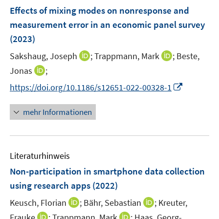
n
e
F
Effects of mixing modes on nonresponse and
n
e
measurement error in an economic panel survey
s
n
(2023)
t
s
e
t
I
I
Sakshaug, Joseph
;
Trappmann, Mark
;
Beste,
r
e
n
n
I
Jonas
;
ö
r
n
n
n
f
I
https://doi.org/10.1186/s12651-022-00328-1
ö
e
e
n
f
n
f
u
u
e
n
n
mehr Informationen
f
e
e
u
e
e
n
m
m
e
n
u
e
F
F
m
e
n
e
e
F
Literaturhinweis
m
n
n
e
F
Non-participation in smartphone data collection
s
s
n
e
t
t
using research apps
(2022)
s
n
e
e
t
I
I
Keusch, Florian
;
Bähr, Sebastian
;
Kreuter,
s
r
r
e
n
n
t
I
I
Frauke
;
Trappmann, Mark
;
Haas, Georg-