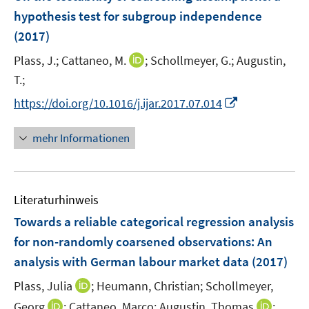
n
n
e
t
hypothesis test for subgroup independence
s
s
n
e
(2017)
t
t
s
r
e
e
t
I
Plass, J.;
Cattaneo, M.
;
Schollmeyer, G.;
Augustin,
ö
r
r
e
n
T.;
f
ö
ö
r
n
f
I
f
f
https://doi.org/10.1016/j.ijar.2017.07.014
ö
e
n
n
f
f
f
u
e
n
n
n
mehr Informationen
f
e
n
e
e
e
n
m
u
n
n
e
F
e
n
e
Literaturhinweis
m
n
F
Towards a reliable categorical regression analysis
s
e
for non-randomly coarsened observations
:
An
t
n
e
analysis with German labour market data
(2017)
s
r
t
I
Plass, Julia
;
Heumann, Christian;
Schollmeyer,
ö
e
n
I
I
Georg
;
Cattaneo, Marco;
Augustin, Thomas
;
f