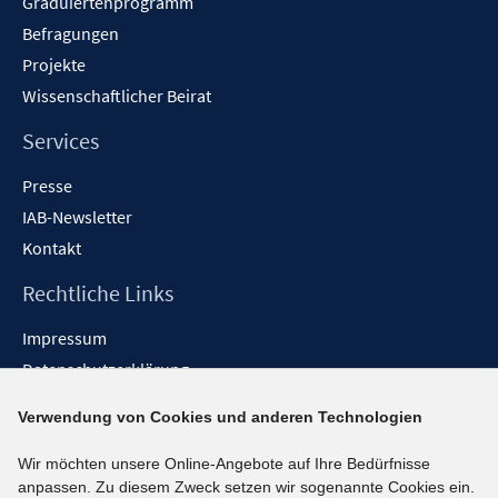
n
Graduiertenprogramm
Befragungen
Projekte
Wissenschaftlicher Beirat
Services
Presse
IAB-Newsletter
Kontakt
Rechtliche Links
Impressum
Datenschutzerklärung
Erklärung zur Barrierefreiheit
Verwendung von Cookies und anderen Technologien
Barrieren melden
Wir möchten unsere Online-Angebote auf Ihre Bedürfnisse
Social-Media-Kanäle
anpassen. Zu diesem Zweck setzen wir sogenannte Cookies ein.