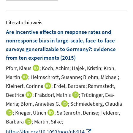
e
f
e
f
u
n
m
f
e
e
F
n
Literaturhinweis
m
n
e
e
F
Are incentive effects on response rates and
n
n
e
nonresponse bias in large-scale, face-to-face
s
n
surveys generalizable to Germany?
t
:
evidence
s
e
from ten experiments
(2015)
t
r
e
I
Pforr, Klaus
;
Koch, Achim;
Hajek, Kristin;
Kroh,
ö
r
n
I
Martin
;
Helmschrott, Susanne;
Blohm, Michael;
f
ö
n
n
f
I
Kleinert, Corinna
;
Erdel, Barbara;
Rammstedt,
f
e
n
n
n
f
I
I
Beatrice
;
Fräßdorf, Mathis
;
Trüdinger, Eva-
u
e
e
n
n
n
n
e
I
Maria;
Blom, Annelies G.
;
Schmiedeberg, Claudia
u
n
e
e
n
n
m
n
I
e
I
;
Krieger, Ulrich
;
Saßenroth, Denise;
Felderer,
u
n
e
e
F
n
n
m
n
I
e
Barbara
;
Martin, Silke;
u
u
e
e
n
F
n
n
m
e
e
I
https://doi.org/10.1093/poq/nfv014
n
u