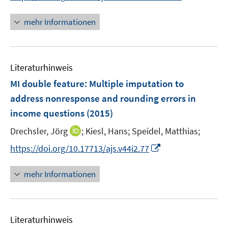
e
e
n
f
u
u
n
mehr Informationen
f
e
e
e
n
m
m
u
e
F
F
e
n
e
e
Literaturhinweis
m
n
n
F
MI double feature: Multiple imputation to
s
s
e
address nonresponse and rounding errors in
t
t
n
e
e
income questions
(2015)
s
r
r
t
I
Drechsler, Jörg
;
Kiesl, Hans;
Speidel, Matthias;
ö
ö
e
n
I
f
f
https://doi.org/10.17713/ajs.v44i2.77
r
n
n
f
f
ö
e
n
n
n
mehr Informationen
f
u
e
e
e
f
e
u
n
n
n
m
e
e
F
Literaturhinweis
m
n