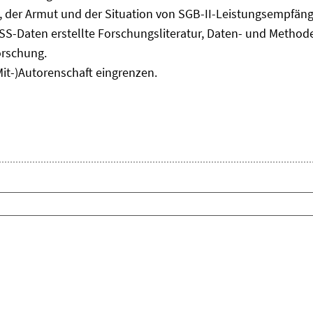
Fenster
, der Armut und der Situation von SGB-II-Leistungsempfäng
öffnen
ASS-Daten erstellte Forschungsliteratur, Daten- und Meth
orschung.
Mit-)Autorenschaft eingrenzen.