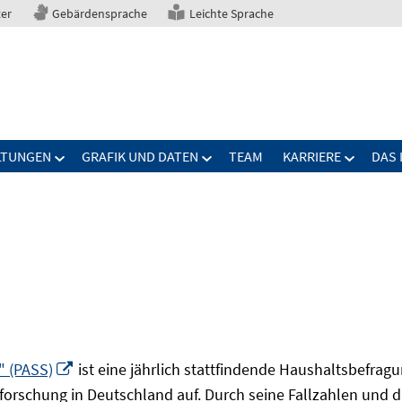
ter
Gebärdensprache
Leichte Sprache
LTUNGEN
GRAFIK UND DATEN
TEAM
KARRIERE
DAS 
In
" (PASS)
ist eine jährlich stattfindende Haushaltsbefrag
neuem
forschung in Deutschland auf. Durch seine Fallzahlen und die