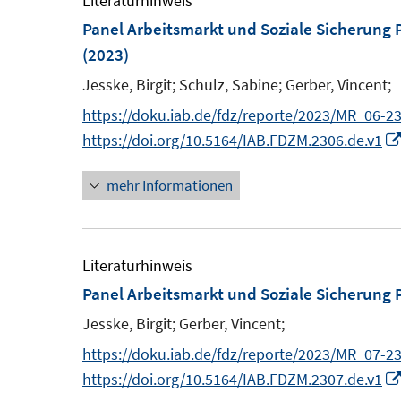
Literaturhinweis
e
Panel Arbeitsmarkt und Soziale Sicherun
n
(2023)
s
Jesske, Birgit;
Schulz, Sabine;
Gerber, Vincent;
t
https://doku.iab.de/fdz/reporte/2023/MR_06-23
e
https://doi.org/10.5164/IAB.FDZM.2306.de.v1
r
ö
mehr Informationen
f
f
n
Literaturhinweis
e
Panel Arbeitsmarkt und Soziale Sicherun
n
Jesske, Birgit;
Gerber, Vincent;
https://doku.iab.de/fdz/reporte/2023/MR_07-23
https://doi.org/10.5164/IAB.FDZM.2307.de.v1