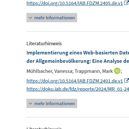
https://doi.org/10.5164/IAB.FDZM.2405.de.v1
mehr Informationen
Literaturhinweis
Implementierung eines Web-basierten Da
der Allgemeinbevölkerung: Eine Analyse de
Mühlbacher, Vanessa;
Trappmann, Mark
;
I
n
https://doi.org/10.5164/IAB.FDZM.2401.de.v1
n
https://doku.iab.de/fdz/reporte/2024/MR_01-24
e
mehr Informationen
u
e
m
F