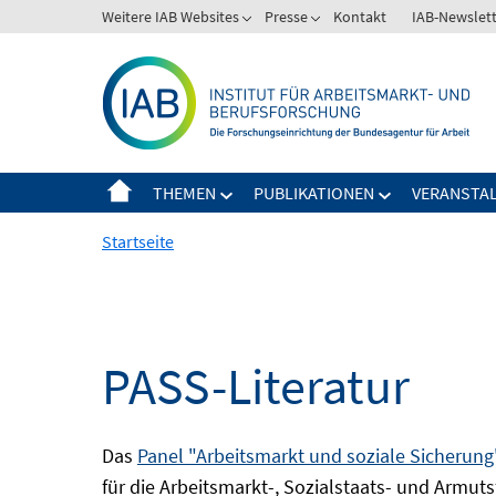
Springe
Weitere IAB Websites
Presse
Kontakt
IAB-Newslet
zum
Inhalt
THEMEN
PUBLIKATIONEN
VERANSTA
Startseite
PASS-Literatur
Das
Panel "Arbeitsmarkt und soziale Sicherung
für die Arbeitsmarkt-, Sozialstaats- und Armuts