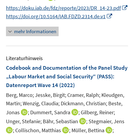
ö
ö
r
e
n
I
f
f
https://doku.iab.de/fdz/reporte/2023/DR_14-23.pdf
ö
r
n
n
f
f
I
https://doi.org/10.5164/IAB.FDZD.2314.de.v1
f
ö
e
n
n
n
n
f
f
u
e
e
e
n
n
mehr Informationen
f
e
u
n
n
e
e
n
m
e
u
n
e
F
m
e
n
e
F
Literaturhinweis
m
n
e
F
Codebook and Documentation of the Panel Study
s
n
e
„Labour Market and Social Security“ (PASS)
:
t
s
n
e
Datenreport Wave 14
(2022)
t
s
r
e
t
Berg, Marco;
Jesske, Birgit;
Cramer, Ralph;
Kleudgen,
ö
r
e
Martin;
Wenzig, Claudia;
Dickmann, Christian;
Beste,
f
ö
r
I
I
Jonas
;
Dummert, Sandra
f
;
Gilberg, Reiner;
f
ö
n
n
n
I
Unger, Stefanie;
Bähr, Sebastian
;
Stegmaier, Jens
f
f
n
n
e
n
n
I
I
I
;
Collischon, Matthias
;
Müller, Bettina
f
;
e
e
n