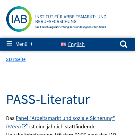
Springe
zum
Inhalt
Suchen nach:
≡
English
Menü
✘
Startseite
PASS-Literatur
Das
Panel "Arbeitsmarkt und soziale Sicherung"
In
(PASS)
ist eine jährlich stattfindende
neuem
Haushaltsbefragung. Mit dem PASS baut das IAB