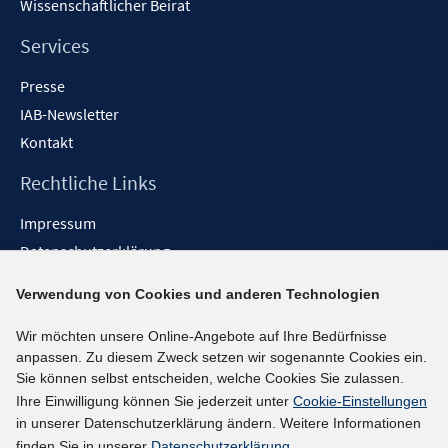
Wissenschaftlicher Beirat
Services
Presse
IAB-Newsletter
Kontakt
Rechtliche Links
Impressum
Datenschutzerklärung
Erklärung zur Barrierefreiheit
Verwendung von Cookies und anderen Technologien
Barrieren melden
Wir möchten unsere Online-Angebote auf Ihre Bedürfnisse
Social-Media-Kanäle
anpassen. Zu diesem Zweck setzen wir sogenannte Cookies ein.
Sie können selbst entscheiden, welche Cookies Sie zulassen.
BlueSky
Ihre Einwilligung können Sie jederzeit unter
Cookie-Einstellungen
YouTube
in unserer Datenschutzerklärung ändern. Weitere Informationen
LinkedIn
finden Sie in unserer
Datenschutzerklärung
.