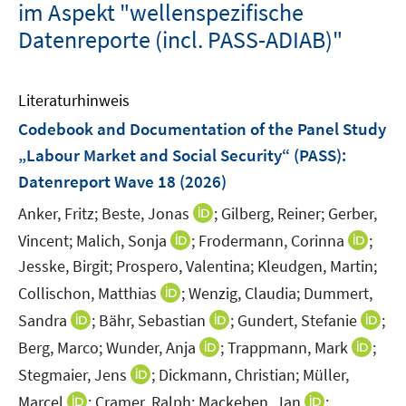
im Aspekt "wellenspezifische
Datenreporte (incl. PASS-ADIAB)"
Literaturhinweis
Codebook and Documentation of the Panel Study
„Labour Market and Social Security“ (PASS)
:
Datenreport Wave 18
(2026)
I
Anker, Fritz;
Beste, Jonas
;
Gilberg, Reiner;
Gerber,
n
I
I
Vincent;
Malich, Sonja
;
Frodermann, Corinna
;
n
n
n
Jesske, Birgit;
Prospero, Valentina;
Kleudgen, Martin;
e
n
n
I
Collischon, Matthias
;
Wenzig, Claudia;
Dummert,
u
e
e
n
I
I
I
Sandra
;
Bähr, Sebastian
;
Gundert, Stefanie
;
e
u
u
n
n
n
n
m
I
I
Berg, Marco;
Wunder, Anja
;
Trappmann, Mark
;
e
e
e
n
n
n
F
n
n
m
m
I
Stegmaier, Jens
;
Dickmann, Christian;
Müller,
u
e
e
e
e
n
n
F
F
n
I
e
I
Marcel
;
Cramer, Ralph;
Mackeben, Jan
;