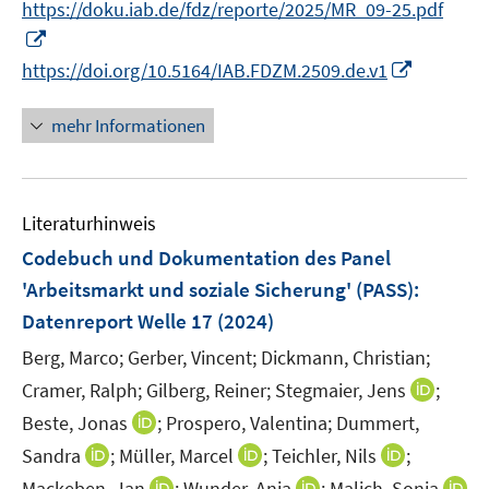
t
https://doku.iab.de/fdz/reporte/2025/MR_09-25.pdf
r
e
I
ö
r
n
I
https://doi.org/10.5164/IAB.FDZM.2509.de.v1
f
ö
n
n
f
f
e
n
mehr Informationen
n
f
u
e
e
n
e
u
n
e
m
e
n
F
Literaturhinweis
m
e
F
Codebuch und Dokumentation des Panel
n
e
'Arbeitsmarkt und soziale Sicherung' (PASS)
:
s
n
Datenreport Welle 17
(2024)
t
s
e
t
Berg, Marco;
Gerber, Vincent;
Dickmann, Christian;
r
e
I
Cramer, Ralph;
Gilberg, Reiner;
Stegmaier, Jens
;
ö
r
n
I
Beste, Jonas
;
Prospero, Valentina;
Dummert,
f
ö
n
n
I
I
I
Sandra
f
;
Müller, Marcel
;
Teichler, Nils
;
f
e
n
n
n
n
n
f
I
I
Mackeben, Jan
;
Wunder, Anja
;
Malich, Sonja