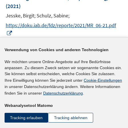
s
n
e
(2021)
t
s
r
e
t
Jesske, Birgit;
Schulz, Sabine;
ö
r
e
https://doku.iab.de/fdz/reporte/2021/MR_06-21.pdf
f
ö
r
f
I
f
ö
n
n
I
https://doi.org/10.5164/IAB.FDZM.2106.de.v1
f
f
e
n
n
n
f
Verwendung von Cookies und anderen Technologien
n
e
n
e
mehr Informationen
n
u
e
n
Wir möchten unsere Online-Angebote auf Ihre Bedürfnisse
e
e
u
anpassen. Zu diesem Zweck setzen wir sogenannte Cookies ein.
n
m
e
Sie können selbst entscheiden, welche Cookies Sie zulassen.
F
Literaturhinweis
Ihre Einwilligung können Sie jederzeit unter
Cookie-Einstellungen
m
e
in unserer Datenschutzerklärung ändern. Weitere Informationen
F
Codebuch und Dokumentation des Panel
n
finden Sie in unserer
Datenschutzerklärung
.
e
'Arbeitsmarkt und soziale Sicherung' (PASS)
:
s
n
Webanalysetool Matomo
Datenreport Welle 13
(2020)
t
s
e
t
I
Berg, Marco;
Friedrich, Martin
;
Cramer, Ralph;
Tracking erlauben
Tracking ablehnen
r
e
n
I
Müller, Bettina
;
Gilberg, Reiner;
Coban, Mustafa