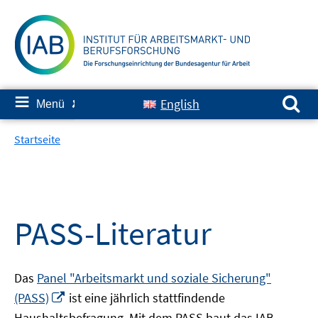
Springe
zum
Inhalt
Suchen nach:
≡
English
Menü
✘
Startseite
PASS-Literatur
Das
Panel "Arbeitsmarkt und soziale Sicherung"
In
(PASS)
ist eine jährlich stattfindende
neuem
Haushaltsbefragung. Mit dem PASS baut das IAB