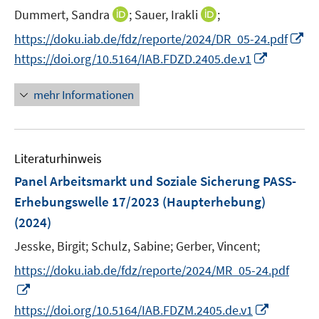
r
e
t
I
I
Dummert, Sandra
;
Sauer, Irakli
;
ö
r
e
n
n
I
f
https://doku.iab.de/fdz/reporte/2024/DR_05-24.pdf
ö
r
n
n
n
f
I
https://doi.org/10.5164/IAB.FDZD.2405.de.v1
f
ö
e
e
n
n
n
f
f
u
u
e
e
n
n
mehr Informationen
f
e
e
u
n
e
e
n
m
m
e
u
n
e
F
F
m
e
n
e
e
F
Literaturhinweis
m
n
n
e
F
Panel Arbeitsmarkt und Soziale Sicherung PASS-
s
s
n
e
Erhebungswelle 17/2023 (Haupterhebung)
t
t
s
n
e
e
(2024)
t
s
r
r
e
t
Jesske, Birgit;
Schulz, Sabine;
Gerber, Vincent;
ö
ö
r
e
https://doku.iab.de/fdz/reporte/2024/MR_05-24.pdf
f
f
ö
r
f
f
I
f
ö
n
n
n
I
https://doi.org/10.5164/IAB.FDZM.2405.de.v1
f
f