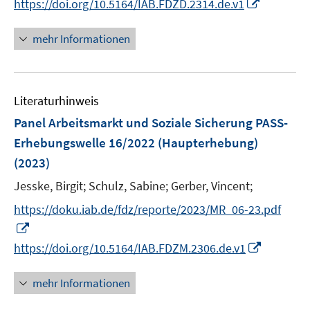
I
https://doi.org/10.5164/IAB.FDZD.2314.de.v1
f
ö
e
n
n
n
n
f
f
u
e
e
e
n
n
mehr Informationen
f
e
u
n
n
e
e
n
m
e
u
n
e
F
m
e
n
e
F
Literaturhinweis
m
n
e
F
Panel Arbeitsmarkt und Soziale Sicherung PASS-
s
n
e
Erhebungswelle 16/2022 (Haupterhebung)
t
s
n
e
(2023)
t
s
r
e
t
Jesske, Birgit;
Schulz, Sabine;
Gerber, Vincent;
ö
r
e
https://doku.iab.de/fdz/reporte/2023/MR_06-23.pdf
f
ö
r
f
I
f
ö
n
n
I
https://doi.org/10.5164/IAB.FDZM.2306.de.v1
f
f
e
n
n
n
f
n
e
n
e
mehr Informationen
n
u
e
n
e
e