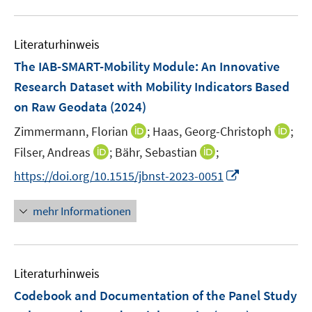
F
m
u
e
F
e
n
e
Literaturhinweis
m
s
n
F
The IAB-SMART-Mobility Module: An Innovative
t
s
e
e
Research Dataset with Mobility Indicators Based
t
n
r
on Raw Geodata
(2024)
e
s
ö
r
t
I
I
Zimmermann, Florian
;
Haas, Georg-Christoph
;
f
ö
e
n
n
f
I
I
Filser, Andreas
;
Bähr, Sebastian
;
f
r
n
n
n
n
n
f
I
https://doi.org/10.1515/jbnst-2023-0051
ö
e
e
e
n
n
n
n
f
u
u
n
e
e
e
n
mehr Informationen
f
e
e
u
u
n
e
n
m
m
e
e
u
e
F
F
m
m
e
n
e
e
F
F
Literaturhinweis
m
n
n
e
e
F
Codebook and Documentation of the Panel Study
s
s
n
n
e