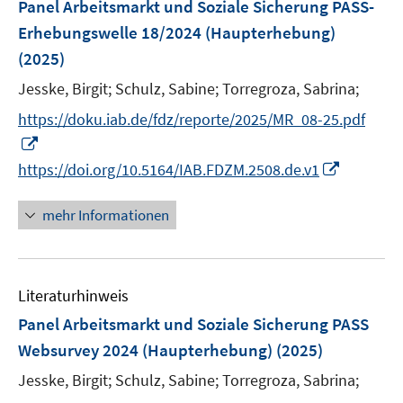
F
Panel Arbeitsmarkt und Soziale Sicherung PASS-
s
n
e
Erhebungswelle 18/2024 (Haupterhebung)
t
s
n
e
(2025)
t
s
r
e
t
Jesske, Birgit;
Schulz, Sabine;
Torregroza, Sabrina;
ö
r
e
https://doku.iab.de/fdz/reporte/2025/MR_08-25.pdf
f
ö
r
f
I
f
ö
n
n
I
https://doi.org/10.5164/IAB.FDZM.2508.de.v1
f
f
e
n
n
n
f
n
e
n
e
mehr Informationen
n
u
e
n
e
e
u
n
m
e
F
Literaturhinweis
m
e
F
Panel Arbeitsmarkt und Soziale Sicherung PASS
n
e
Websurvey 2024 (Haupterhebung)
(2025)
s
n
t
Jesske, Birgit;
Schulz, Sabine;
Torregroza, Sabrina;
s
e