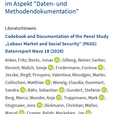
im Aspekt "Daten- und
Methodendokumentation"
Literaturhinweis
Codebook and Documentation of the Panel Study
„Labour Market and Social Security“ (PASS)
:
Datenreport Wave 18
(2026)
I
Anker, Fritz;
Beste, Jonas
;
Gilberg, Reiner;
Gerber,
n
I
I
Vincent;
Malich, Sonja
;
Frodermann, Corinna
;
n
n
n
Jesske, Birgit;
Prospero, Valentina;
Kleudgen, Martin;
e
n
n
I
Collischon, Matthias
;
Wenzig, Claudia;
Dummert,
u
e
e
n
I
I
I
Sandra
;
Bähr, Sebastian
;
Gundert, Stefanie
;
e
u
u
n
n
n
n
m
I
I
Berg, Marco;
Wunder, Anja
;
Trappmann, Mark
;
e
e
e
n
n
n
F
n
n
m
m
I
Stegmaier, Jens
;
Dickmann, Christian;
Müller,
u
e
e
e
e
n
n
F
F
n
I
e
I
Marcel
;
Cramer, Ralph;
Mackeben, Jan
;