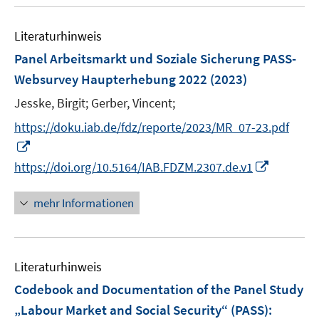
u
n
m
e
F
Literaturhinweis
m
e
F
Panel Arbeitsmarkt und Soziale Sicherung PASS-
n
e
Websurvey Haupterhebung 2022
(2023)
s
n
t
Jesske, Birgit;
Gerber, Vincent;
s
e
t
https://doku.iab.de/fdz/reporte/2023/MR_07-23.pdf
r
e
I
ö
r
n
I
https://doi.org/10.5164/IAB.FDZM.2307.de.v1
f
ö
n
n
f
f
e
n
mehr Informationen
n
f
u
e
e
n
e
u
n
e
m
e
n
F
Literaturhinweis
m
e
F
Codebook and Documentation of the Panel Study
n
e
„Labour Market and Social Security“ (PASS)
:
s
n