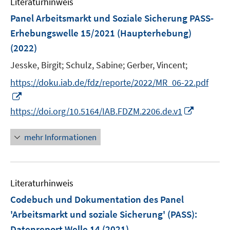
F
Literaturhinweis
m
n
e
F
Panel Arbeitsmarkt und Soziale Sicherung PASS-
s
n
e
Erhebungswelle 15/2021 (Haupterhebung)
t
s
n
e
(2022)
t
s
r
e
t
Jesske, Birgit;
Schulz, Sabine;
Gerber, Vincent;
ö
r
e
https://doku.iab.de/fdz/reporte/2022/MR_06-22.pdf
f
ö
r
f
I
f
ö
n
n
I
https://doi.org/10.5164/IAB.FDZM.2206.de.v1
f
f
e
n
n
n
f
n
e
n
e
mehr Informationen
n
u
e
n
e
e
u
n
m
e
F
Literaturhinweis
m
e
F
Codebuch und Dokumentation des Panel
n
e
'Arbeitsmarkt und soziale Sicherung' (PASS)
:
s
n
Datenreport Welle 14
(2021)