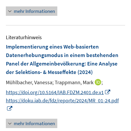
e
e
n
n
n
f
n
n
e
n
e
mehr Informationen
n
u
e
n
e
e
u
n
m
e
F
Literaturhinweis
m
e
F
Implementierung eines Web-basierten
n
e
Datenerhebungsmodus in einem bestehenden
s
n
Panel der Allgemeinbevölkerung: Eine Analyse
t
s
e
der Selektions- & Messeffekte
(2024)
t
r
e
I
Mühlbacher, Vanessa;
Trappmann, Mark
;
ö
r
n
I
https://doi.org/10.5164/IAB.FDZM.2401.de.v1
f
ö
n
n
f
https://doku.iab.de/fdz/reporte/2024/MR_01-24.pdf
f
e
n
n
I
f
u
e
e
n
n
e
u
n
n
e
mehr Informationen
m
e
e
n