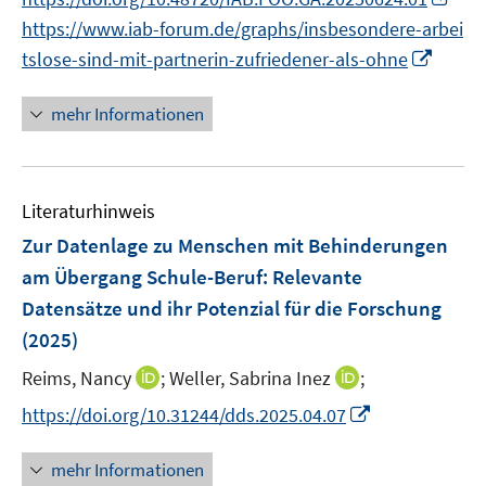
r
n
e
n
f
f
https://www.iab-forum.de/graphs/insbesondere-arbei
ö
e
r
n
f
f
I
f
tslose-sind-mit-partnerin-zufriedener-als-ohne
u
ö
e
n
n
n
f
e
f
u
e
e
n
n
mehr Informationen
m
f
e
n
n
e
e
F
n
m
u
n
e
e
F
e
n
n
e
Literaturhinweis
m
s
n
F
Zur Datenlage zu Menschen mit Behinderungen
t
s
e
e
am Übergang Schule-Beruf
:
Relevante
t
n
r
Datensätze und ihr Potenzial für die Forschung
e
s
ö
r
(2025)
t
f
ö
e
I
f
I
Reims, Nancy
;
Weller, Sabrina Inez
;
f
r
n
n
n
I
f
https://doi.org/10.31244/dds.2025.04.07
ö
n
e
n
n
n
f
e
n
e
n
e
mehr Informationen
f
u
u