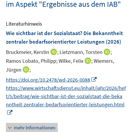
im Aspekt "Ergebnisse aus dem IAB"
Literaturhinweis
Wie sichtbar ist der Sozialstaat? Die Bekanntheit
zentraler bedarfsorientierter Leistungen
(2026)
I
I
Bruckmeier, Kerstin
;
Lietzmann, Torsten
;
n
n
I
Ramos Lobato, Philipp;
Wilke, Felix
;
Wiemers,
n
n
n
I
Jürgen
;
e
e
n
n
I
https://doi.org/10.2478/wd-2026-0088
u
u
e
n
n
e
e
https://www.wirtschaftsdienst.eu/inhalt/jahr/2026/hef
u
e
n
m
m
e
t/5/beitrag/wie-sichtbar-ist-der-sozialstaat-die-beka
u
e
F
F
m
nntheit-zentraler-bedarfsorientierter-leistungen.html
e
u
e
e
F
I
m
e
n
n
e
n
F
m
s
s
n
n
e
mehr Informationen
F
t
t
s