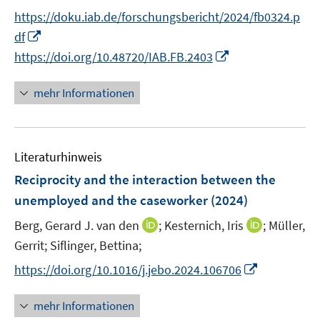
r
e
n
https://doku.iab.de/forschungsbericht/2024/fb0324.p
ö
r
n
I
f
df
ö
e
n
f
I
https://doi.org/10.48720/IAB.FB.2403
f
u
n
n
n
f
e
e
e
n
n
mehr Informationen
m
u
n
e
e
F
e
u
n
e
m
e
n
F
Literaturhinweis
m
s
e
F
Reciprocity and the interaction between the
t
n
e
e
unemployed and the caseworker
(2024)
s
n
r
t
I
I
Berg, Gerard J. van den
;
Kesternich, Iris
;
Müller,
s
ö
e
n
n
t
Gerrit;
Siflinger, Bettina;
f
r
n
n
e
f
I
https://doi.org/10.1016/j.jebo.2024.106706
ö
e
e
r
n
n
f
u
u
ö
e
n
mehr Informationen
f
e
e
f
n
e