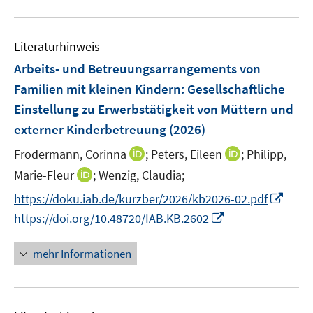
e
u
s
s
n
e
t
t
s
Literaturhinweis
m
e
e
t
F
r
r
Arbeits- und Betreuungsarrangements von
e
e
ö
ö
r
Familien mit kleinen Kindern: Gesellschaftliche
n
f
f
ö
Einstellung zu Erwerbstätigkeit von Müttern und
s
f
f
f
externer Kinderbetreuung
(2026)
t
n
n
f
e
e
e
I
I
n
Frodermann, Corinna
;
Peters, Eileen
;
Philipp,
r
n
n
n
n
e
I
Marie-Fleur
;
Wenzig, Claudia;
ö
n
n
n
n
I
f
https://doku.iab.de/kurzber/2026/kb2026-02.pdf
e
e
n
n
f
I
https://doi.org/10.48720/IAB.KB.2602
u
u
e
n
n
n
e
e
u
e
e
n
mehr Informationen
m
m
e
u
n
e
F
F
m
e
u
e
e
F
m
e
n
n
e