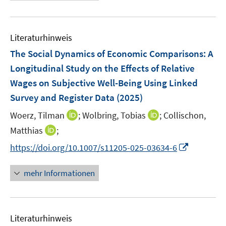
e
n
n
e
e
u
e
m
m
e
n
F
F
Literaturhinweis
m
e
e
F
The Social Dynamics of Economic Comparisons: A
n
n
e
Longitudinal Study on the Effects of Relative
s
s
n
Wages on Subjective Well-Being Using Linked
t
t
s
e
e
Survey and Register Data
(2025)
t
r
r
e
I
I
Woerz, Tilman
;
Wolbring, Tobias
;
Collischon,
ö
ö
r
n
n
I
Matthias
;
f
f
ö
n
n
n
f
f
I
f
https://doi.org/10.1007/s11205-025-03634-6
e
e
n
n
n
n
f
u
u
e
e
e
n
n
mehr Informationen
e
e
u
n
n
e
e
m
m
e
u
n
F
F
m
e
e
e
F
Literaturhinweis
m
n
n