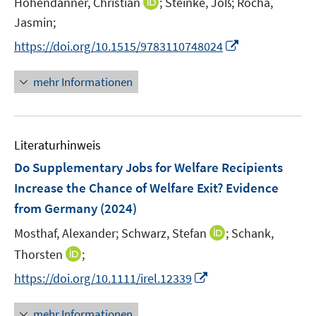
I
Hohendanner, Christian
;
Steinke, Joß;
Rocha,
r
e
n
Jasmin;
ö
r
n
I
f
https://doi.org/10.1515/9783110748024
ö
e
n
f
f
u
n
n
mehr Informationen
f
e
e
e
n
m
u
n
e
F
e
n
e
Literaturhinweis
m
n
F
Do Supplementary Jobs for Welfare Recipients
s
e
Increase the Chance of Welfare Exit? Evidence
t
n
e
from Germany
(2024)
s
r
t
I
Mosthaf, Alexander;
Schwarz, Stefan
;
Schank,
ö
e
n
I
Thorsten
;
f
r
n
n
f
I
https://doi.org/10.1111/irel.12339
ö
e
n
n
n
f
u
e
e
n
mehr Informationen
f