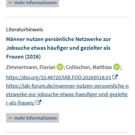
e
mehr Informationen
ö
ö
e
r
f
f
u
ö
f
f
e
f
n
n
m
f
Literaturhinweis
e
e
F
n
Männer nutzen persönliche Netzwerke zur
n
n
e
e
Jobsuche etwas häufiger und gezielter als
n
n
Frauen
(2026)
s
t
I
I
Zimmermann, Florian
;
Collischon, Matthias
;
e
n
n
I
https://doi.org/10.48720/IAB.FOO.20260518.01
r
n
n
n
https://iab-forum.de/maenner-nutzen-persoenliche-n
ö
e
e
n
f
etzwerke-zur-jobsuche-etwas-haeufiger-und-gezielte
u
u
e
f
I
r-als-frauen/
e
e
u
n
n
m
m
e
e
n
F
F
mehr Informationen
m
n
e
e
e
F
u
n
n
e