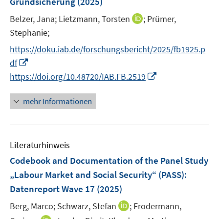
t
Grundsicherung
(2025)
s
s
n
e
t
t
I
Belzer, Jana;
Lietzmann, Torsten
;
Prümer,
s
r
e
e
n
t
Stephanie;
ö
r
r
n
e
f
https://doku.iab.de/forschungsbericht/2025/fb1925.p
ö
ö
e
r
f
I
f
f
df
u
ö
n
n
f
f
I
https://doi.org/10.48720/IAB.FB.2519
e
f
e
n
n
n
n
m
f
n
e
e
e
n
F
mehr Informationen
n
u
n
n
e
e
e
e
u
n
n
m
e
s
F
Literaturhinweis
m
t
e
F
e
Codebook and Documentation of the Panel Study
n
e
r
„Labour Market and Social Security“ (PASS)
:
s
n
ö
Datenreport Wave 17
(2025)
t
s
f
e
t
I
Berg, Marco;
Schwarz, Stefan
;
Frodermann,
f
r
e
n
n