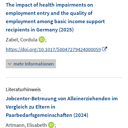
e
F
The impact of health impairments on
s
s
n
e
t
t
employment entry and the quality of
s
n
e
e
employment among basic income support
t
s
r
r
e
recipients in Germany
(2025)
t
ö
ö
r
e
I
Zabel, Cordula
;
f
f
ö
r
n
f
f
f
I
https://doi.org/10.1017/S0047279424000059
ö
n
n
n
f
n
f
e
e
e
n
n
mehr Informationen
f
u
n
n
e
e
n
e
n
u
e
m
e
n
F
Literaturhinweis
m
e
F
Jobcenter-Betreuung von Alleinerziehenden im
n
e
Vergleich zu Eltern in
s
n
Paarbedarfsgemeinschaften
t
(2024)
s
e
t
I
Artmann, Elisabeth
;