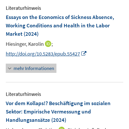
e
n
e
F
F
Literaturhinweis
m
n
e
e
F
Essays on the Economics of Sickness Absence,
n
n
e
Working Conditions and Health in the Labor
s
s
n
Market
(2024)
t
t
s
e
e
t
I
Hiesinger, Karolin
;
r
r
e
n
I
http://doi.org/10.5283/epub.55427
ö
ö
r
n
n
f
f
ö
e
n
f
f
mehr Informationen
f
u
e
n
n
f
e
u
e
e
n
m
e
n
n
e
F
Literaturhinweis
m
n
e
F
Vor dem Kollaps!? Beschäftigung im sozialen
n
e
Sektor
:
Empirische Vermessung und
s
n
Handlungsansätze
(2024)
t
s
e
t