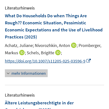
e
s
s
n
Literaturhinweis
m
t
t
s
F
e
e
What Do Households Do when Things Are
t
e
r
r
Rough?? Economic Situation, Pessimistic
e
n
ö
ö
r
Economic Expectations and the Use of Livelihood
s
f
f
ö
Practices
(2025)
t
f
f
f
e
n
n
I
Achatz, Juliane;
Nivorozhkin, Anton
;
Promberger,
f
r
e
e
n
n
I
I
Markus
;
Schels, Brigitte
;
ö
n
n
n
e
n
n
I
f
https://doi.org/10.1007/s11205-025-03596-9
e
n
n
n
n
f
u
e
e
n
n
mehr Informationen
e
u
u
e
e
m
e
e
u
n
F
m
m
e
e
F
F
Literaturhinweis
m
n
e
e
F
Ältere Leistungsberechtigte in der
s
n
n
e