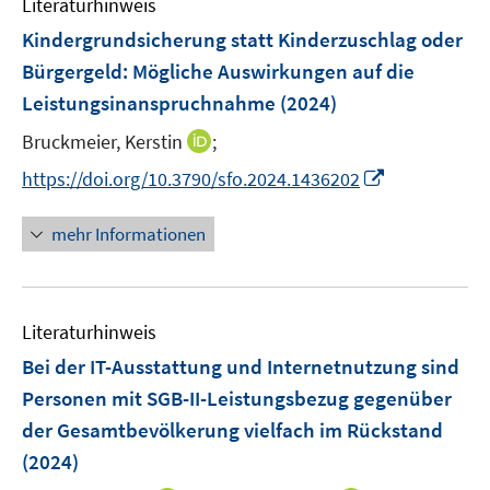
F
Literaturhinweis
m
t
t
e
F
e
e
Kindergrundsicherung statt Kinderzuschlag oder
n
e
r
r
Bürgergeld: Mögliche Auswirkungen auf die
s
n
ö
ö
Leistungsinanspruchnahme
(2024)
t
s
f
f
e
t
I
Bruckmeier, Kerstin
f
;
f
r
e
n
n
n
I
https://doi.org/10.3790/sfo.2024.1436202
ö
r
n
e
e
n
f
ö
e
n
n
n
mehr Informationen
f
f
u
e
n
f
e
u
e
n
m
e
n
e
F
Literaturhinweis
m
n
e
F
Bei der IT-Ausstattung und Internetnutzung sind
n
e
Personen mit SGB-II-Leistungsbezug gegenüber
s
n
der Gesamtbevölkerung vielfach im Rückstand
t
s
e
(2024)
t
r