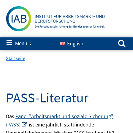
Springe
zum
Inhalt
Suchen nach:
≡
English
Menü
✘
Startseite
PASS-Literatur
Das
Panel "Arbeitsmarkt und soziale Sicherung"
In
(PASS)
ist eine jährlich stattfindende
neuem
Haushaltsbefragung. Mit dem PASS baut das IAB