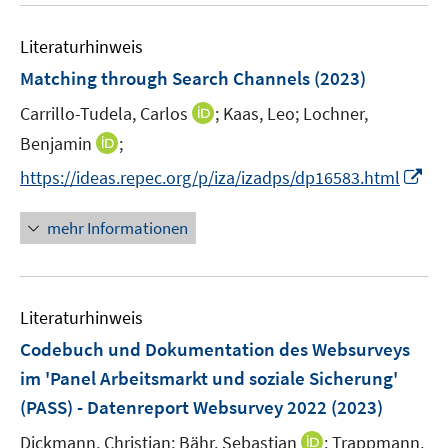
n
e
e
F
e
n
n
e
Literaturhinweis
m
s
n
F
Matching through Search Channels
(2023)
t
s
e
e
t
I
Carrillo-Tudela, Carlos
;
Kaas, Leo;
Lochner,
n
r
e
n
I
Benjamin
s
;
ö
r
n
n
t
I
f
https://ideas.repec.org/p/iza/izadps/dp16583.html
ö
e
n
e
n
f
f
u
e
r
n
n
mehr Informationen
f
e
u
ö
e
e
n
m
e
f
u
n
e
F
m
f
e
n
e
F
n
Literaturhinweis
m
n
e
e
F
Codebuch und Dokumentation des Websurveys
s
n
n
e
t
im 'Panel Arbeitsmarkt und soziale Sicherung'
s
n
e
(PASS) - Datenreport Websurvey 2022
t
(2023)
s
r
e
t
I
Dickmann, Christian;
Bähr, Sebastian
;
Trappmann,