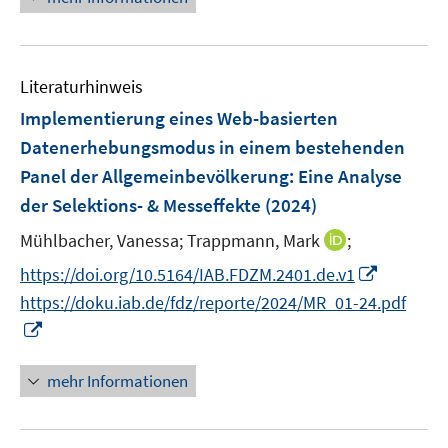
e
u
n
e
n
m
e
u
e
F
m
e
n
e
F
Literaturhinweis
m
n
e
F
Implementierung eines Web-basierten
s
n
e
t
Datenerhebungsmodus in einem bestehenden
s
n
e
Panel der Allgemeinbevölkerung: Eine Analyse
t
s
r
e
der Selektions- & Messeffekte
(2024)
t
ö
r
e
I
Mühlbacher, Vanessa;
Trappmann, Mark
;
f
ö
r
n
f
f
I
https://doi.org/10.5164/IAB.FDZM.2401.de.v1
ö
n
n
f
n
https://doku.iab.de/fdz/reporte/2024/MR_01-24.pdf
f
e
e
n
n
I
f
u
n
e
e
n
n
e
n
u
n
e
mehr Informationen
m
e
e
n
F
m
u
e
F
e