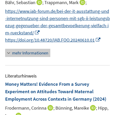
e
I
I
Bähr, Sebastian
;
Trappmann, Mark
;
ö
r
n
n
f
https://www.iab-forum.de/bei-der-it-ausstattung-und
ö
n
n
f
-internetnutzung-sind-personen-mit-sgb-ii-leistungsb
f
e
e
n
f
ezug-gegenueber-der-gesamtbevoelkerung-vielfach-i
u
u
e
n
I
m-rueckstand/
e
e
n
e
n
m
m
I
https://doi.org/10.48720/IAB.FOO.20240610.01
n
n
F
F
n
e
e
e
n
mehr Informationen
u
n
n
e
e
s
s
u
m
t
t
e
F
Literaturhinweis
e
e
m
e
r
r
F
Money Matters! Evidence From a Survey
n
ö
ö
e
Experiment on Attitudes Toward Maternal
s
f
f
n
Employment Across Contexts in Germany
(2024)
t
f
f
s
e
n
n
t
I
I
Frodermann, Corinna
;
Bünning, Mareike
;
Hipp,
r
e
e
e
n
n