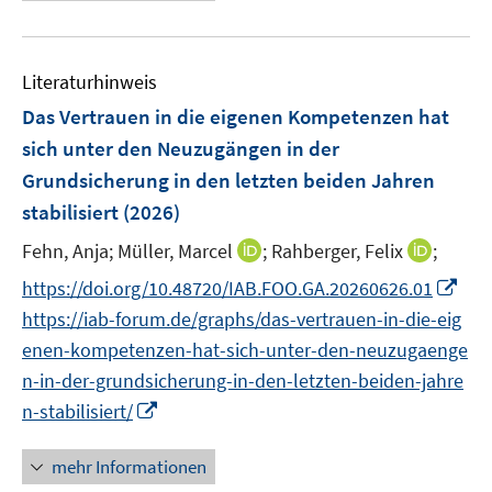
e
n
e
e
e
t
u
s
n
r
r
e
e
t
s
ö
ö
r
Literaturhinweis
m
e
t
f
f
ö
F
r
Das Vertrauen in die eigenen Kompetenzen hat
e
f
f
f
e
ö
r
sich unter den Neuzugängen in der
n
n
f
n
f
ö
e
e
Grundsicherung in den letzten beiden Jahren
n
s
f
f
n
n
e
stabilisiert
(2026)
t
n
f
n
e
e
I
n
I
Fehn, Anja;
Müller, Marcel
;
Rahberger, Felix
;
r
n
n
e
n
I
https://doi.org/10.48720/IAB.FOO.GA.20260626.01
ö
n
n
n
n
https://iab-forum.de/graphs/das-vertrauen-in-die-eig
f
e
e
n
f
enen-kompetenzen-hat-sich-unter-den-neuzugaenge
u
u
e
n
n-in-der-grundsicherung-in-den-letzten-beiden-jahre
e
e
u
e
I
m
m
n-stabilisiert/
e
n
n
F
F
m
n
e
e
mehr Informationen
F
e
n
n