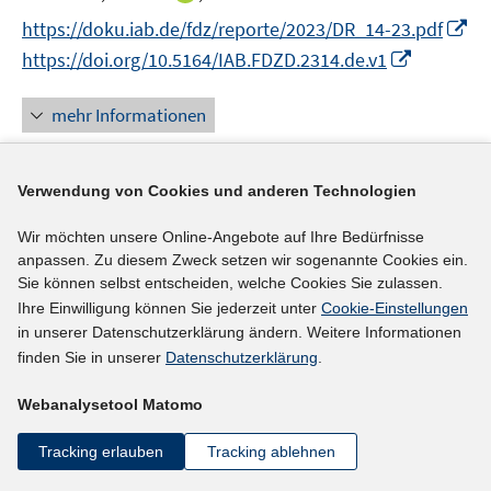
ö
ö
r
e
n
I
f
f
https://doku.iab.de/fdz/reporte/2023/DR_14-23.pdf
ö
r
n
n
f
f
I
https://doi.org/10.5164/IAB.FDZD.2314.de.v1
f
ö
e
n
n
n
n
f
f
u
e
e
e
n
n
mehr Informationen
f
e
u
n
n
e
e
n
m
e
u
n
e
F
m
e
Verwendung von Cookies und anderen Technologien
n
e
F
Literaturhinweis
m
n
e
F
Wir möchten unsere Online-Angebote auf Ihre Bedürfnisse
Social policy and labor supply: the impact of
s
n
anpassen. Zu diesem Zweck setzen wir sogenannte Cookies ein.
e
activating labor market institutions on
t
Sie können selbst entscheiden, welche Cookies Sie zulassen.
s
n
e
reservation wages
(2023)
Ihre Einwilligung können Sie jederzeit unter
Cookie-Einstellungen
t
s
r
in unserer Datenschutzerklärung ändern. Weitere Informationen
e
t
I
I
Fuchs, Benjamin
;
Wolbring, Tobias
;
Prechsl,
ö
finden Sie in unserer
Datenschutzerklärung
.
r
e
n
n
I
Sebastian
;
f
ö
r
n
n
n
Webanalysetool Matomo
f
I
https://doi.org/10.1093/ser/mwac002
f
ö
e
e
n
n
n
f
f
u
u
Tracking erlauben
Tracking ablehnen
e
e
n
n
mehr Informationen
f
e
e
u
n