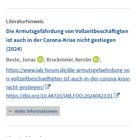
n
m
m
f
u
e
F
F
n
e
n
e
e
e
Literaturhinweis
m
n
n
n
F
Die Armutsgefährdung von Vollzeitbeschäftigten
s
s
e
ist auch in der Corona-Krise nicht gestiegen
t
t
n
e
e
(2024)
s
r
r
t
I
I
Beste, Jonas
;
Bruckmeier, Kerstin
;
ö
ö
e
n
n
f
f
https://www.iab-forum.de/die-armutsgefaehrdung-vo
r
n
n
f
f
n-vollzeitbeschaeftigten-ist-auch-in-der-corona-krise-
ö
e
e
n
n
I
nicht-gestiegen/
f
u
u
e
e
n
I
f
https://doi.org/10.48720/IAB.FOO.20240423.01
e
e
n
n
n
n
n
m
m
e
n
e
F
F
mehr Informationen
u
e
n
e
e
e
u
n
n
m
e
s
s