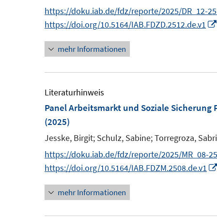
n
https://doku.iab.de/fdz/reporte/2025/DR_12-25
t
t
n
https://doi.org/10.5164/IAB.FDZD.2512.de.v1
e
e
e
r
r
mehr Informationen
u
ö
ö
e
f
f
m
f
f
F
Literaturhinweis
n
n
e
Panel Arbeitsmarkt und Soziale Sicherun
e
e
n
(2025)
n
n
s
Jesske, Birgit;
Schulz, Sabine;
Torregroza, Sabr
t
https://doku.iab.de/fdz/reporte/2025/MR_08-25
e
https://doi.org/10.5164/IAB.FDZM.2508.de.v1
r
ö
mehr Informationen
f
f