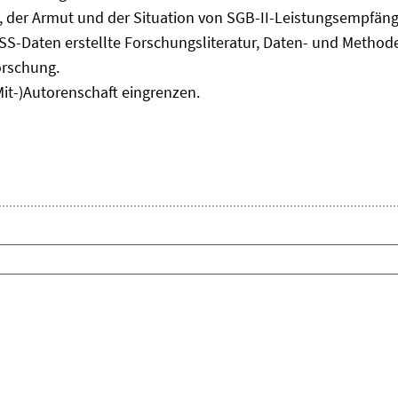
Fenster
, der Armut und der Situation von SGB-II-Leistungsempfäng
öffnen
ASS-Daten erstellte Forschungsliteratur, Daten- und Meth
orschung.
Mit-)Autorenschaft eingrenzen.