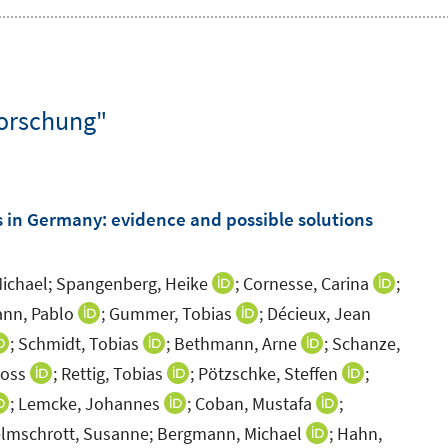
forschung"
s in Germany: evidence and possible solutions
ichael;
Spangenberg, Heike
;
Cornesse, Carina
;
I
I
n
n
ann, Pablo
;
Gummer, Tobias
;
Décieux, Jean
I
I
n
n
n
n
;
Schmidt, Tobias
;
Bethmann, Arne
;
Schanze,
I
I
I
e
e
n
n
n
n
n
oss
;
Rettig, Tobias
;
Pötzschke, Steffen
;
I
I
I
u
u
e
e
n
n
n
n
n
n
;
Lemcke, Johannes
;
Coban, Mustafa
;
I
I
I
e
e
u
u
e
e
e
n
n
n
n
n
n
lmschrott, Susanne;
Bergmann, Michael
;
Hahn,
I