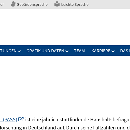
ter
Gebärdensprache
Leichte Sprache
LTUNGEN
GRAFIK UND DATEN
TEAM
KARRIERE
DAS 
In
" (PASS)
ist eine jährlich stattfindende Haushaltsbefrag
neuem
forschung in Deutschland auf. Durch seine Fallzahlen und die