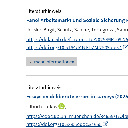
n
Literaturhinweis
e
Panel Arbeitsmarkt und Soziale Sicherun
n
Jesske, Birgit;
Schulz, Sabine;
Torregroza, Sabr
https://doku.iab.de/fdz/reporte/2025/MR_09-25
https://doi.org/10.5164/IAB.FDZM.2509.de.v1
mehr Informationen
Literaturhinweis
Essays on deliberate errors in surveys
(2025
Olbrich, Lukas
;
I
n
https://edoc.ub.uni-muenchen.de/34655/1/Olb
n
I
https://doi.org/10.5282/edoc.34655