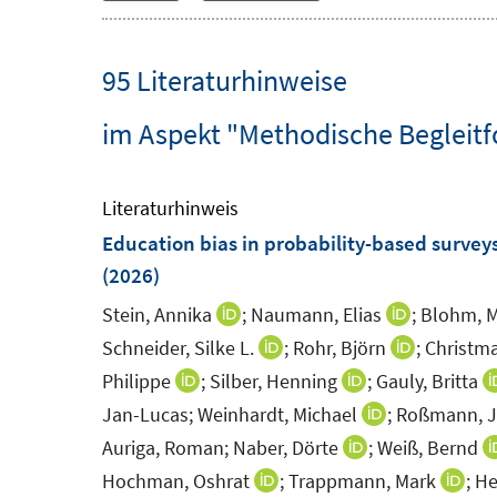
95 Literaturhinweise
im Aspekt "Methodische Begleit
Literaturhinweis
Education bias in probability-based survey
(2026)
Stein, Annika
;
Naumann, Elias
;
Blohm, M
I
I
n
n
Schneider, Silke L.
;
Rohr, Björn
;
Christm
I
I
n
n
n
n
Philippe
;
Silber, Henning
;
Gauly, Britta
I
I
e
e
n
n
n
n
Jan-Lucas;
Weinhardt, Michael
;
Roßmann, J
I
u
u
e
e
n
n
n
Auriga, Roman;
Naber, Dörte
;
Weiß, Bernd
I
e
e
u
u
e
e
n
n
Hochman, Oshrat
;
Trappmann, Mark
;
He
I
I