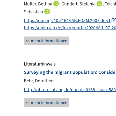
Müller, Bettina
;
Gundert, Stefanie
;
Teichl
I
I
s
n
n
Sebastian
;
I
t
n
n
n
https://doi.org/10.5164/IAB.FDZM.2007.de.v1
e
e
e
n
https://doku.iab.de/fdz/reporte/2020/MR_07-2
r
u
u
e
ö
e
e
mehr Informationen
u
f
m
m
e
f
F
F
m
n
e
e
F
Literaturhinweis
e
n
n
e
Surveying the migrant population
:
Consider
n
s
s
n
Behr, Dorothée;
t
t
s
http://nbn-resolving.de/nbn:de:0168-ssoar-58
e
e
t
r
r
e
mehr Informationen
ö
ö
r
f
f
ö