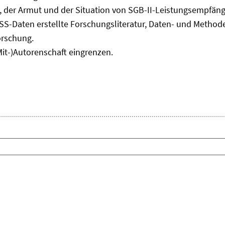
Fenster
, der Armut und der Situation von SGB-II-Leistungsempfäng
öffnen
ASS-Daten erstellte Forschungsliteratur, Daten- und Meth
orschung.
Mit-)Autorenschaft eingrenzen.