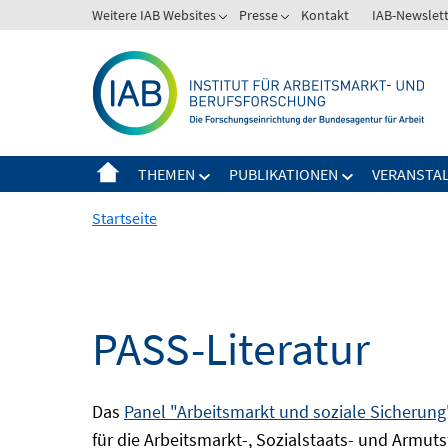
Springe
Weitere IAB Websites
Presse
Kontakt
IAB-Newslet
zum
Inhalt
THEMEN
PUBLIKATIONEN
VERANSTA
Startseite
PASS-Literatur
Das
Panel "Arbeitsmarkt und soziale Sicherung
für die Arbeitsmarkt-, Sozialstaats- und Armuts