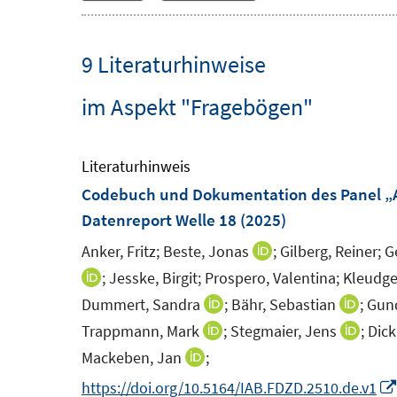
9 Literaturhinweise
im Aspekt "Fragebögen"
Literaturhinweis
Codebuch und Dokumentation des Panel „Ar
Datenreport Welle 18
(2025)
Anker, Fritz;
Beste, Jonas
;
Gilberg, Reiner;
G
I
n
;
Jesske, Birgit;
Prospero, Valentina;
Kleudge
I
n
n
Dummert, Sandra
;
Bähr, Sebastian
;
Gund
I
I
e
n
n
n
Trappmann, Mark
;
Stegmaier, Jens
;
Dick
I
I
u
e
n
n
n
n
Mackeben, Jan
;
I
e
u
e
e
n
n
n
https://doi.org/10.5164/IAB.FDZD.2510.de.v1