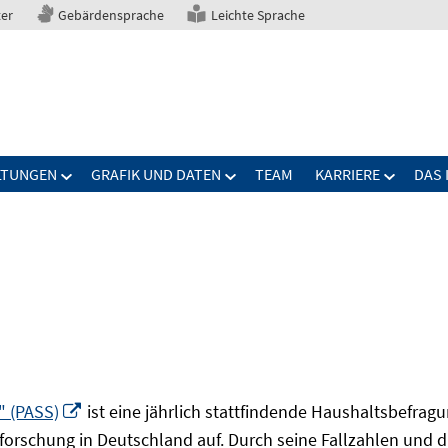
ter
Gebärdensprache
Leichte Sprache
LTUNGEN
GRAFIK UND DATEN
TEAM
KARRIERE
DAS 
In
" (PASS)
ist eine jährlich stattfindende Haushaltsbefrag
neuem
forschung in Deutschland auf. Durch seine Fallzahlen und die