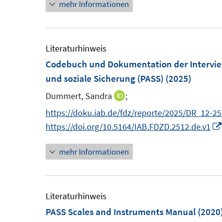
m
e
mehr Informationen
u
u
n
n
e
F
m
e
e
n
e
F
m
m
n
e
F
F
Literaturhinweis
s
n
e
e
Codebuch und Dokumentation der Intervi
t
s
n
n
und soziale Sicherung (PASS)
(2025)
e
t
s
s
Dummert, Sandra
;
I
r
e
t
t
n
https://doku.iab.de/fdz/reporte/2025/DR_12-25
ö
r
e
e
n
https://doi.org/10.5164/IAB.FDZD.2512.de.v1
f
ö
r
r
e
f
f
ö
ö
mehr Informationen
u
n
f
f
f
e
e
n
f
f
m
n
e
n
n
F
Literaturhinweis
n
e
e
e
PASS Scales and Instruments Manual
(2020
n
n
n