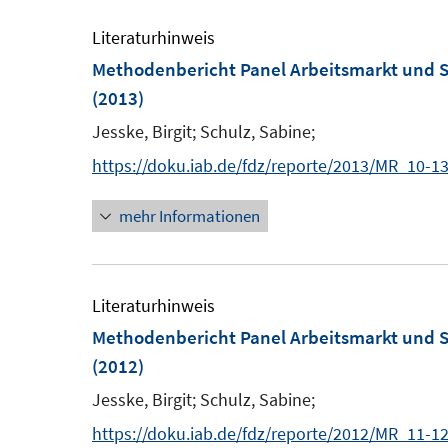
f
f
f
Literaturhinweis
n
n
f
Methodenbericht Panel Arbeitsmarkt und S
e
e
n
(2013)
n
n
e
n
Jesske, Birgit;
Schulz, Sabine;
https://doku.iab.de/fdz/reporte/2013/MR_10-13
mehr Informationen
Literaturhinweis
Methodenbericht Panel Arbeitsmarkt und S
(2012)
Jesske, Birgit;
Schulz, Sabine;
https://doku.iab.de/fdz/reporte/2012/MR_11-12