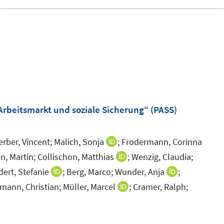
beitsmarkt und soziale Sicherung“ (PASS)
erber, Vincent;
Malich, Sonja
;
Frodermann, Corinna
I
n
n, Martin;
Collischon, Matthias
;
Wenzig, Claudia;
I
n
n
ert, Stefanie
;
Berg, Marco;
Wunder, Anja
;
I
I
e
n
n
n
mann, Christian;
Müller, Marcel
;
Cramer, Ralph;
I
u
e
n
n
n
e
u
e
e
n
I