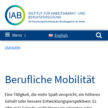
Springe
zum
Inhalt
Suchen nach:
≡
English
Menü
✘
Startseite
Berufliche Mobilität
Eine Tätigkeit, die mehr Spaß verspricht, ein höheres
Gehalt oder bessere Entwicklungsperspektiven: Es
gibt viele Gründe, nicht länger im erlernten oder