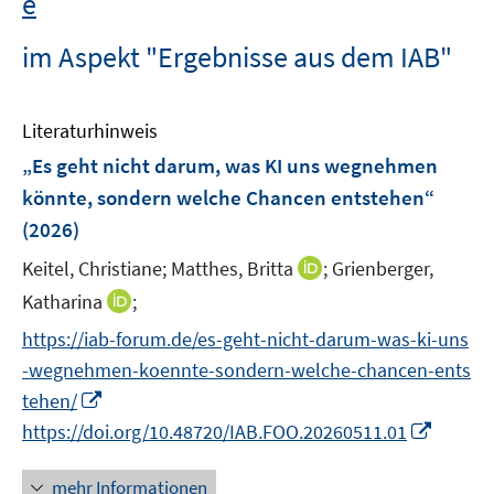
e
im Aspekt "Ergebnisse aus dem IAB"
Literaturhinweis
„Es geht nicht darum, was KI uns wegnehmen
könnte, sondern welche Chancen entstehen“
(2026)
I
Keitel, Christiane;
Matthes, Britta
;
Grienberger,
n
I
Katharina
;
n
n
https://iab-forum.de/es-geht-nicht-darum-was-ki-uns
e
n
-wegnehmen-koennte-sondern-welche-chancen-ents
u
e
I
e
tehen/
u
n
m
I
https://doi.org/10.48720/IAB.FOO.20260511.01
e
n
F
n
m
e
e
n
F
mehr Informationen