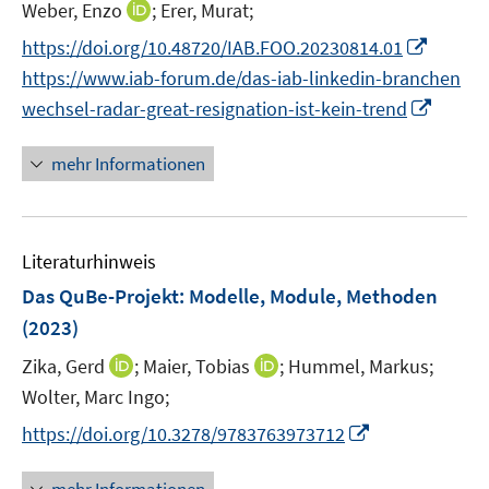
t
I
Weber, Enzo
;
Erer, Murat;
s
r
e
n
t
I
https://doi.org/10.48720/IAB.FOO.20230814.01
ö
r
n
e
n
f
https://www.iab-forum.de/das-iab-linkedin-branchen
ö
e
r
n
f
I
f
wechsel-radar-great-resignation-ist-kein-trend
u
ö
e
n
n
f
e
f
u
e
n
n
mehr Informationen
m
f
e
n
e
e
F
n
m
u
n
e
e
F
e
n
n
e
Literaturhinweis
m
s
n
F
Das QuBe-Projekt: Modelle, Module, Methoden
t
s
e
e
(2023)
t
n
r
e
I
I
Zika, Gerd
;
Maier, Tobias
;
Hummel, Markus;
s
ö
r
n
n
t
Wolter, Marc Ingo;
f
ö
n
n
e
f
I
https://doi.org/10.3278/9783763973712
f
e
e
r
n
n
f
u
u
ö
e
n