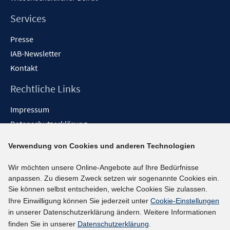
Services
Presse
IAB-Newsletter
Kontakt
Rechtliche Links
Impressum
Datenschutzerklärung
Erklärung zur Barrierefreiheit
Verwendung von Cookies und anderen Technologien
Barrieren melden
Wir möchten unsere Online-Angebote auf Ihre Bedürfnisse
Social-Media-Kanäle
anpassen. Zu diesem Zweck setzen wir sogenannte Cookies ein.
Sie können selbst entscheiden, welche Cookies Sie zulassen.
BlueSky
Ihre Einwilligung können Sie jederzeit unter
Cookie-Einstellungen
YouTube
in unserer Datenschutzerklärung ändern. Weitere Informationen
LinkedIn
finden Sie in unserer
Datenschutzerklärung
.