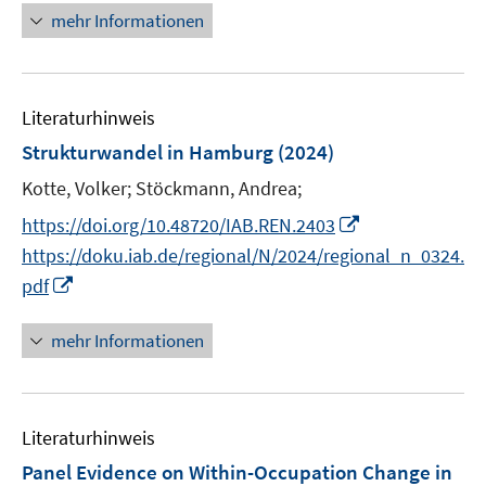
f
u
n
n
e
mehr Informationen
f
e
e
n
n
m
u
e
F
e
n
e
Literaturhinweis
m
n
F
Strukturwandel in Hamburg
(2024)
s
e
Kotte, Volker;
Stöckmann, Andrea;
t
n
e
I
s
https://doi.org/10.48720/IAB.REN.2403
r
n
t
https://doku.iab.de/regional/N/2024/regional_n_0324.
ö
n
e
I
pdf
f
e
r
n
f
u
ö
n
mehr Informationen
n
e
f
e
e
m
f
u
n
F
n
e
e
e
Literaturhinweis
m
n
n
F
Panel Evidence on Within-Occupation Change in
s