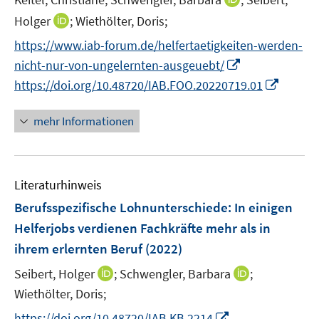
f
f
r
e
e
n
n
I
Holger
;
Wiethölter, Doris;
f
ö
n
n
n
e
n
n
f
https://www.iab-forum.de/helfertaetigkeiten-werden-
e
n
n
e
f
I
nicht-nur-von-ungelernten-ausgeuebt/
u
e
n
n
n
I
e
https://doi.org/10.48720/IAB.FOO.20220719.01
u
e
n
n
m
e
n
e
n
F
mehr Informationen
m
u
e
e
F
e
u
n
e
m
e
s
n
F
Literaturhinweis
m
t
s
e
F
e
Berufsspezifische Lohnunterschiede: In einigen
t
n
e
r
e
Helferjobs verdienen Fachkräfte mehr als in
s
n
ö
r
ihrem erlernten Beruf
(2022)
t
s
f
ö
e
t
f
I
I
Seibert, Holger
;
Schwengler, Barbara
;
f
r
e
n
n
n
Wiethölter, Doris;
f
ö
r
e
n
n
n
I
https://doi.org/10.48720/IAB.KB.2214