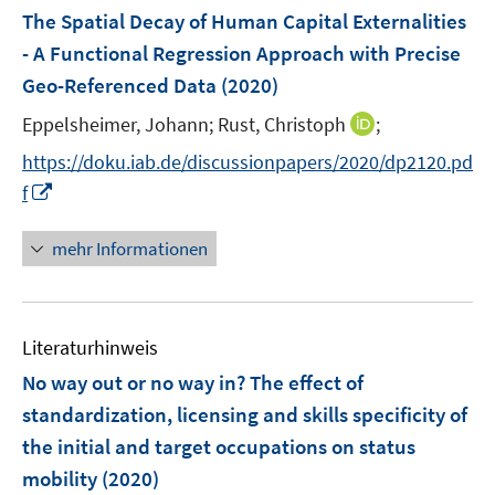
n
n
n
e
F
The Spatial Decay of Human Capital Externalities
s
s
n
e
- A Functional Regression Approach with Precise
t
t
n
e
e
Geo-Referenced Data
(2020)
s
r
r
t
I
Eppelsheimer, Johann;
Rust, Christoph
;
ö
ö
e
n
f
f
https://doku.iab.de/discussionpapers/2020/dp2120.pd
r
n
f
f
I
f
ö
e
n
n
n
f
u
e
e
n
mehr Informationen
f
e
n
n
e
n
m
u
e
F
e
n
e
Literaturhinweis
m
n
F
No way out or no way in? The effect of
s
e
standardization, licensing and skills specificity of
t
n
e
the initial and target occupations on status
s
r
mobility
(2020)
t
ö