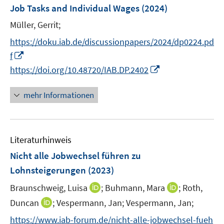
e
Job Tasks and Individual Wages
(2024)
t
n
e
Müller, Gerrit;
s
r
t
https://doku.iab.de/discussionpapers/2024/dp0224.pd
ö
e
I
f
f
r
n
I
https://doi.org/10.48720/IAB.DP.2402
f
ö
n
n
n
f
e
n
e
mehr Informationen
f
u
e
n
n
e
u
e
m
e
n
F
Literaturhinweis
m
e
F
Nicht alle Jobwechsel führen zu
n
e
Lohnsteigerungen
(2023)
s
n
t
I
I
Braunschweig, Luisa
;
Buhmann, Mara
;
Roth,
s
e
n
n
t
I
Duncan
;
Vespermann, Jan;
Vespermann, Jan;
r
n
n
e
n
https://www.iab-forum.de/nicht-alle-jobwechsel-fueh
ö
e
e