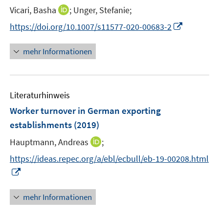
e
I
Vicari, Basha
;
Unger, Stefanie;
f
r
n
f
I
https://doi.org/10.1007/s11577-020-00683-2
ö
n
n
n
f
e
e
n
mehr Informationen
f
u
n
e
n
e
u
e
m
e
n
F
Literaturhinweis
m
e
F
Worker turnover in German exporting
n
e
establishments
(2019)
s
n
t
I
Hauptmann, Andreas
;
s
e
n
t
https://ideas.repec.org/a/ebl/ecbull/eb-19-00208.html
r
n
e
I
ö
e
r
n
f
u
ö
n
mehr Informationen
f
e
f
e
n
m
f
u