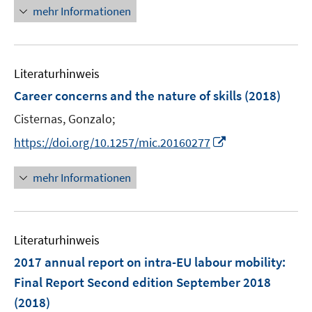
e
r
n
mehr Informationen
f
f
u
ö
e
f
f
e
f
u
n
n
m
f
e
e
e
F
n
Literaturhinweis
m
n
n
e
e
F
Career concerns and the nature of skills
(2018)
n
n
e
Cisternas, Gonzalo;
s
n
t
I
s
https://doi.org/10.1257/mic.20160277
e
n
t
r
n
e
mehr Informationen
ö
e
r
f
u
ö
f
e
f
n
Literaturhinweis
m
f
e
F
n
2017 annual report on intra-EU labour mobility
:
n
e
e
Final Report Second edition September 2018
n
n
(2018)
s