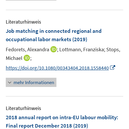
e
e
f
u
m
f
e
F
n
Literaturhinweis
m
e
e
F
Job matching in connected regional and
n
n
e
occupational labor markets
(2019)
s
n
t
I
Fedorets, Alexandra
;
Lottmann, Franziska;
Stops,
s
e
n
t
I
Michael
;
r
n
e
n
I
https://doi.org/10.1080/00343404.2018.1558440
ö
e
r
n
n
f
u
ö
e
n
f
mehr Informationen
e
f
u
e
n
m
f
e
u
e
F
n
m
e
n
e
e
F
Literaturhinweis
m
n
n
e
F
2018 annual report on intra-EU labour mobility
:
s
n
e
t
Final report December 2018
(2019)
s