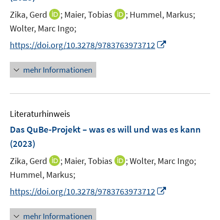
n
r
e
I
I
Zika, Gerd
;
Maier, Tobias
;
Hummel, Markus;
s
ö
r
n
n
t
Wolter, Marc Ingo;
f
ö
n
n
e
f
I
https://doi.org/10.3278/9783763973712
f
e
e
r
n
n
f
u
u
ö
e
n
mehr Informationen
n
e
e
f
n
e
e
m
m
f
u
n
F
F
n
e
e
e
e
Literaturhinweis
m
n
n
n
F
Das QuBe-Projekt – was es will und was es kann
s
s
e
(2023)
t
t
n
e
e
I
I
Zika, Gerd
;
Maier, Tobias
;
Wolter, Marc Ingo;
s
r
r
n
n
t
Hummel, Markus;
ö
ö
n
n
e
I
f
f
https://doi.org/10.3278/9783763973712
e
e
r
n
f
f
u
u
ö
n
n
n
mehr Informationen
e
e