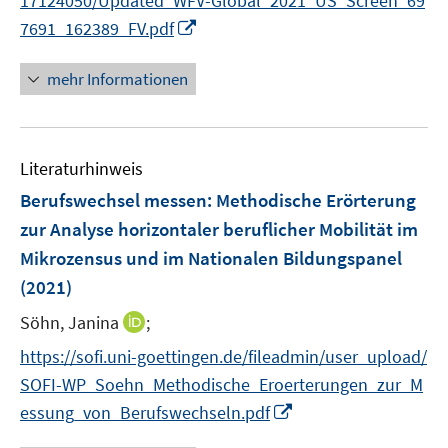
17124050/Updated_WFV-Global_2021_US_Screen_69
n
n
ö
e
r
n
n
f
I
7691_162389_FV.pdf
f
n
ö
e
e
n
n
f
f
n
n
e
n
n
mehr Informationen
f
n
e
e
n
u
n
e
e
n
Literaturhinweis
m
F
Berufswechsel messen
:
Methodische Erörterung
e
zur Analyse horizontaler beruflicher Mobilität im
n
Mikrozensus und im Nationalen Bildungspanel
s
(2021)
t
e
I
Söhn, Janina
;
r
n
https://sofi.uni-goettingen.de/fileadmin/user_upload/
ö
n
SOFI-WP_Soehn_Methodische_Eroerterungen_zur_M
f
e
f
I
essung_von_Berufswechseln.pdf
u
n
n
e