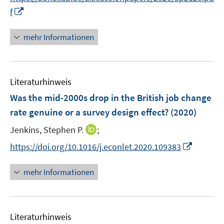
r
n
I
f
f
ö
e
n
f
f
u
n
n
mehr Informationen
f
e
e
e
n
m
u
n
e
F
e
n
e
Literaturhinweis
m
n
F
Was the mid-2000s drop in the British job change
s
e
rate genuine or a survey design effect?
(2020)
t
n
e
I
Jenkins, Stephen P.
;
s
r
n
t
I
https://doi.org/10.1016/j.econlet.2020.109383
ö
n
e
n
f
e
r
n
mehr Informationen
f
u
ö
e
n
e
f
u
e
m
f
e
n
F
n
Literaturhinweis
m