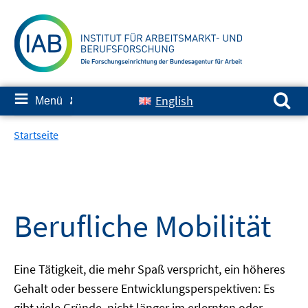
Springe
zum
Inhalt
Suchen nach:
≡
English
Menü
✘
Startseite
Berufliche Mobilität
Eine Tätigkeit, die mehr Spaß verspricht, ein höheres
Gehalt oder bessere Entwicklungsperspektiven: Es
gibt viele Gründe, nicht länger im erlernten oder