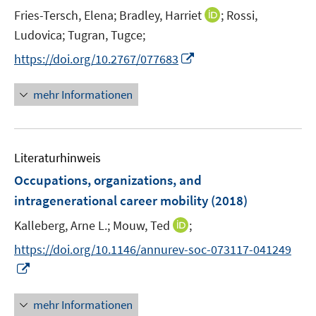
t
I
Fries-Tersch, Elena;
Bradley, Harriet
;
Rossi,
e
n
Ludovica;
Tugran, Tugce;
r
n
I
https://doi.org/10.2767/077683
ö
e
n
f
u
n
mehr Informationen
f
e
e
n
m
u
e
F
e
n
e
Literaturhinweis
m
n
F
Occupations, organizations, and
s
e
intragenerational career mobility
(2018)
t
n
e
I
Kalleberg, Arne L.;
Mouw, Ted
;
s
r
n
t
https://doi.org/10.1146/annurev-soc-073117-041249
ö
n
e
I
f
e
r
n
f
u
ö
n
n
mehr Informationen
e
f