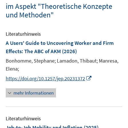
im Aspekt "Theoretische Konzepte
und Methoden"
Literaturhinweis
A Users' Guide to Uncovering Worker and Firm
Effects: The ABC of AKM
(2026)
Bonhomme, Stephane;
Lamadon, Thibaut;
Manresa,
Elena;
I
https://doi.org/10.1257/jep.20231372
n
n
mehr Informationen
e
u
e
Literaturhinweis
m
F
Job-to-Job Mobility and Inflation
(2025)