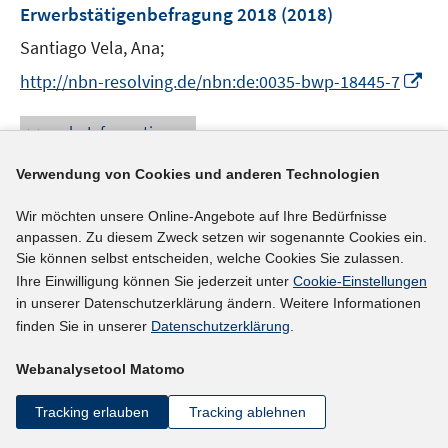
e
Erwerbstätigenbefragung 2018
(2018)
t
r
e
Santiago Vela, Ana;
ö
r
I
f
http://nbn-resolving.de/nbn:de:0035-bwp-18445-7
ö
n
f
f
n
n
mehr Informationen
f
e
e
n
u
n
Verwendung von Cookies und anderen Technologien
e
e
n
Wir möchten unsere Online-Angebote auf Ihre Bedürfnisse
Literaturhinweis
m
anpassen. Zu diesem Zweck setzen wir sogenannte Cookies ein.
F
Job and worker flows: New stylized facts for
Sie können selbst entscheiden, welche Cookies Sie zulassen.
e
Germany
(2017)
Ihre Einwilligung können Sie jederzeit unter
Cookie-Einstellungen
n
in unserer Datenschutzerklärung ändern. Weitere Informationen
Bachmann, Rüdiger;
Wellenschmied, Felix;
Merkl,
s
finden Sie in unserer
Datenschutzerklärung
.
t
I
I
Christian
;
Bayer, Christian
;
Seth, Stefan;
Stüber,
e
n
n
Webanalysetool Matomo
I
Heiko
;
r
n
n
n
https://ideas.repec.org/p/zbw/iwqwdp/022017.html
ö
Tracking erlauben
Tracking ablehnen
e
e
n
I
f
u
u
e