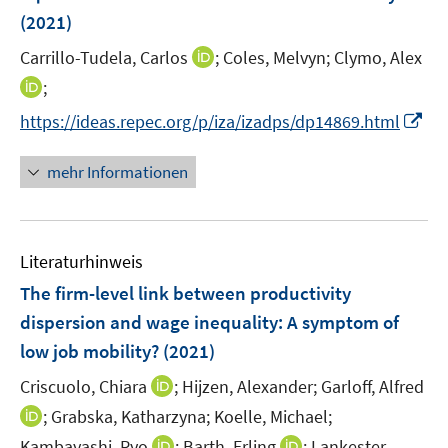
e
e
e
(2021)
n
r
r
I
Carrillo-Tudela, Carlos
;
Coles, Melvyn;
Clymo, Alex
s
ö
ö
n
t
I
;
f
f
n
e
n
f
f
I
https://ideas.repec.org/p/iza/izadps/dp14869.html
e
r
n
n
n
n
u
ö
e
e
e
n
mehr Informationen
e
f
u
n
n
e
m
f
e
u
F
n
m
e
e
e
F
Literaturhinweis
m
n
n
e
F
The firm-level link between productivity
s
n
e
t
dispersion and wage inequality: A symptom of
s
n
e
low job mobility?
t
(2021)
s
r
e
t
I
Criscuolo, Chiara
;
Hijzen, Alexander;
Garloff, Alfred
ö
r
e
n
I
;
Grabska, Katharzyna;
f
Koelle, Michael;
ö
r
n
n
f
I
I
Kambayashi, Ryo
f
;
Barth, Erling
;
Lankester,