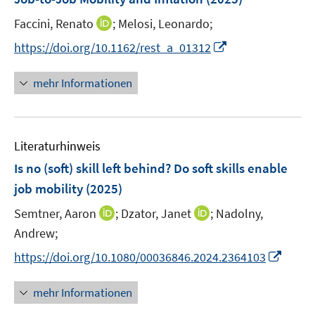
e
I
Faccini, Renato
;
Melosi, Leonardo;
n
n
s
I
https://doi.org/10.1162/rest_a_01312
n
t
n
e
e
n
mehr Informationen
u
r
e
e
ö
u
m
f
e
F
Literaturhinweis
f
m
e
n
F
Is no (soft) skill left behind? Do soft skills enable
n
e
e
job mobility
(2025)
s
n
n
t
I
I
Semtner, Aaron
;
Dzator, Janet
;
Nadolny,
s
e
n
n
t
Andrew;
r
n
n
e
I
https://doi.org/10.1080/00036846.2024.2364103
ö
e
e
r
n
f
u
u
ö
n
mehr Informationen
f
e
e
f
e
n
m
m