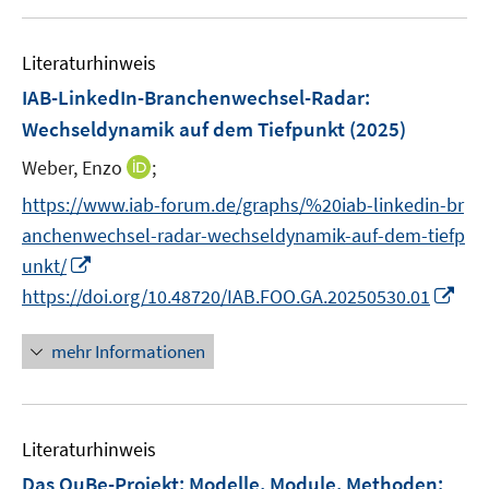
f
u
e
F
F
n
e
n
e
e
e
Literaturhinweis
m
n
n
n
F
IAB-LinkedIn-Branchenwechsel-Radar:
s
s
e
Wechseldynamik auf dem Tiefpunkt
(2025)
t
t
n
e
e
I
Weber, Enzo
;
s
r
r
n
t
https://www.iab-forum.de/graphs/%20iab-linkedin-br
ö
ö
n
e
f
f
anchenwechsel-radar-wechseldynamik-auf-dem-tiefp
e
r
f
f
I
unkt/
u
ö
n
n
n
I
https://doi.org/10.48720/IAB.FOO.GA.20250530.01
e
f
e
e
n
n
m
f
n
n
e
n
F
mehr Informationen
n
u
e
e
e
e
u
n
n
m
e
s
F
Literaturhinweis
m
t
e
F
e
Das QuBe-Projekt: Modelle, Module, Methoden
: