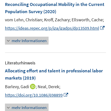
e
e
F
Reconciling Occupational Mobility in the Current
n
n
e
Population Survey
(2020)
s
n
t
vom Lehn, Christian;
Kroff, Zachary;
Ellsworth, Cache;
s
e
t
I
https://ideas.repec.org/p/iza/izadps/dp13509.html
r
e
n
ö
r
n
mehr Informationen
f
ö
e
f
f
u
n
f
e
e
n
Literaturhinweis
m
n
e
F
Allocating effort and talent in professional labor
n
e
markets
(2019)
n
I
Barlevy, Gadi
;
Neal, Derek;
s
n
t
I
https://doi.org/10.1086/698899
n
e
n
e
r
n
mehr Informationen
u
ö