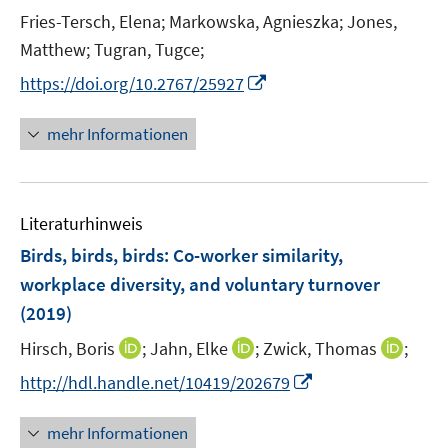
n
e
t
Fries-Tersch, Elena;
Markowska, Agnieszka;
Jones,
s
r
e
t
Matthew;
Tugran, Tugce;
ö
r
e
I
f
https://doi.org/10.2767/25927
ö
r
n
f
f
ö
n
n
mehr Informationen
f
f
e
e
n
f
u
n
e
n
e
n
e
Literaturhinweis
m
n
F
Birds, birds, birds: Co-worker similarity,
e
workplace diversity, and voluntary turnover
n
(2019)
s
t
I
I
I
Hirsch, Boris
;
Jahn, Elke
;
Zwick, Thomas
;
e
n
n
n
I
http://hdl.handle.net/10419/202679
r
n
n
n
n
ö
e
e
e
n
mehr Informationen
f
u
u
u