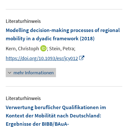
e
e
m
f
u
n
F
n
e
e
e
Literaturhinweis
m
n
n
F
Modelling decision-making processes of regional
s
e
mobility in a dyadic framework
(2018)
t
n
e
I
Kern, Christoph
;
Stein, Petra;
s
r
n
t
I
https://doi.org/10.1093/esr/jcy012
ö
n
e
n
f
e
r
n
mehr Informationen
f
u
ö
e
n
e
f
u
e
m
f
e
n
F
n
Literaturhinweis
m
e
e
F
Verwertung beruflicher Qualifikationen im
n
n
e
Kontext der Mobilität nach Deutschland
:
s
n
Ergebnisse der BIBB/BAuA-
t
s