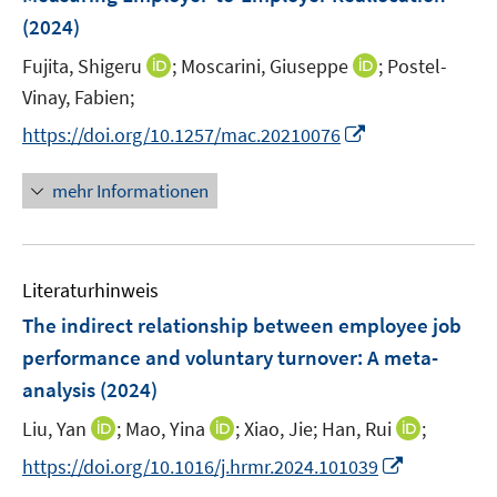
s
e
r
r
e
(2024)
t
n
ö
ö
r
e
I
I
Fujita, Shigeru
;
Moscarini, Giuseppe
;
Postel-
s
f
f
ö
r
n
n
t
f
f
Vinay, Fabien;
f
ö
n
n
e
n
n
f
I
https://doi.org/10.1257/mac.20210076
f
e
e
r
e
e
n
n
f
u
u
ö
n
n
e
n
mehr Informationen
n
e
e
f
n
e
e
m
m
f
u
n
F
F
n
e
e
e
e
Literaturhinweis
m
n
n
n
F
The indirect relationship between employee job
s
s
e
performance and voluntary turnover: A meta-
t
t
n
e
e
analysis
(2024)
s
r
r
t
I
I
I
Liu, Yan
;
Mao, Yina
;
Xiao, Jie;
Han, Rui
;
ö
ö
e
n
n
n
I
f
f
https://doi.org/10.1016/j.hrmr.2024.101039
r
n
n
n
n
f
f