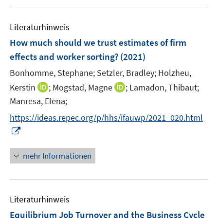
e
u
m
e
F
Literaturhinweis
m
e
F
How much should we trust estimates of firm
n
e
effects and worker sorting?
(2021)
s
n
t
Bonhomme, Stephane;
Setzler, Bradley;
Holzheu,
s
e
t
I
I
Kerstin
;
Mogstad, Magne
;
Lamadon, Thibaut;
r
e
n
n
Manresa, Elena;
ö
r
n
n
f
https://ideas.repec.org/p/hhs/ifauwp/2021_020.html
ö
e
e
f
I
f
u
u
n
n
f
e
e
e
n
mehr Informationen
n
m
m
n
e
e
F
F
u
n
e
e
e
n
n
Literaturhinweis
m
s
s
F
Equilibrium Job Turnover and the Business Cycle
t
t