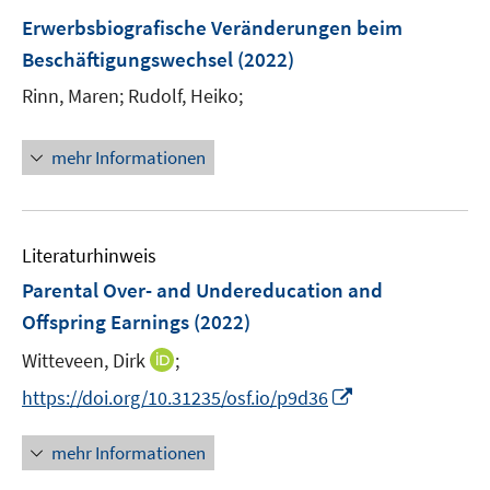
n
n
f
Erwerbsbiografische Veränderungen beim
e
e
n
Beschäftigungswechsel
(2022)
n
n
e
Rinn, Maren;
Rudolf, Heiko;
n
mehr Informationen
Literaturhinweis
Parental Over- and Undereducation and
Offspring Earnings
(2022)
I
Witteveen, Dirk
;
n
I
https://doi.org/10.31235/osf.io/p9d36
n
n
e
n
mehr Informationen
u
e