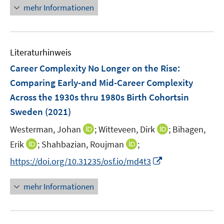
e
n
mehr Informationen
m
n
e
F
u
e
e
n
Literaturhinweis
m
s
F
Career Complexity No Longer on the Rise
:
t
e
e
Comparing Early-and Mid-Career Complexity
n
r
Across the 1930s thru 1980s Birth Cohortsin
s
ö
Sweden
(2021)
t
f
e
f
I
I
Westerman, Johan
;
Witteveen, Dirk
;
Bihagen,
r
n
n
n
I
I
Erik
;
Shahbazian, Roujman
;
ö
e
n
n
n
n
I
f
https://doi.org/10.31235/osf.io/md4t3
n
e
e
n
n
n
f
u
u
e
e
n
n
mehr Informationen
e
e
u
u
e
e
m
m
e
e
u
n
F
F
m
m
e