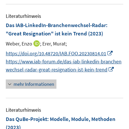
e
u
e
F
n
m
e
n
e
e
F
Literaturhinweis
m
n
n
e
F
Das IAB-LinkedIn-Branchenwechsel-Radar:
s
n
e
t
"Great Resignation" ist kein Trend
(2023)
s
n
e
t
I
Weber, Enzo
;
Erer, Murat;
s
r
e
n
t
I
https://doi.org/10.48720/IAB.FOO.20230814.01
ö
r
n
e
n
f
https://www.iab-forum.de/das-iab-linkedin-branchen
ö
e
r
n
f
I
f
wechsel-radar-great-resignation-ist-kein-trend
u
ö
e
n
n
f
e
f
u
e
n
n
mehr Informationen
m
f
e
n
e
e
F
n
m
u
n
e
e
F
e
n
n
e
Literaturhinweis
m
s
n
F
Das QuBe-Projekt: Modelle, Module, Methoden
t
s
e
e
(2023)
t