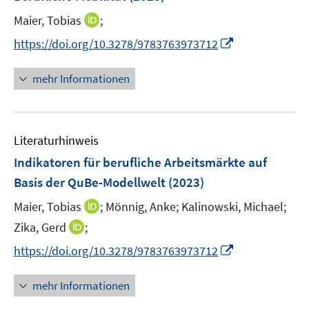
e
t
I
Maier, Tobias
;
n
e
n
s
I
https://doi.org/10.3278/9783763973712
r
n
t
n
ö
e
e
n
mehr Informationen
f
u
r
e
f
e
ö
u
n
m
f
e
e
F
Literaturhinweis
f
m
n
e
n
F
Indikatoren für berufliche Arbeitsmärkte auf
n
e
e
Basis der QuBe-Modellwelt
(2023)
s
n
n
t
I
Maier, Tobias
;
Mönnig, Anke;
Kalinowski, Michael;
s
e
n
t
I
Zika, Gerd
;
r
n
e
n
I
https://doi.org/10.3278/9783763973712
ö
e
r
n
n
f
u
ö
e
n
f
mehr Informationen
e
f
u
e
n
m
f